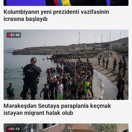
Kolumbiyanın yeni prezidenti vəzifəsinin
icrasına başlayıb
01:40
Mərakeşdən Seutaya paraplanla keçmək
istəyən miqrant həlak olub
01:15