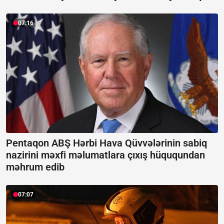
07:16
Pentaqon ABŞ Hərbi Hava Qüvvələrinin sabiq
nazirini məxfi məlumatlara çıxış hüququndan
məhrum edib
07:07