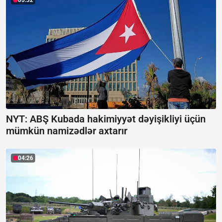
05:32
NYT: ABŞ Kubada hakimiyyət dəyişikliyi üçün
mümkün namizədlər axtarır
04:26