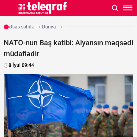
Əsas səhifə
Dünya
NATO-nun Baş katibi: Alyansın məqsədi
müdafiədir
8 İyul 09:44