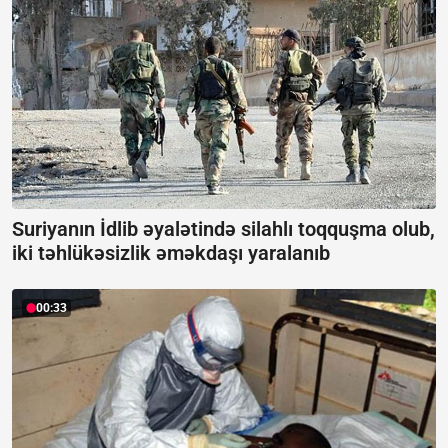
Suriyanın İdlib əyalətində silahlı toqquşma olub,
iki təhlükəsizlik əməkdaşı yaralanıb
00:33