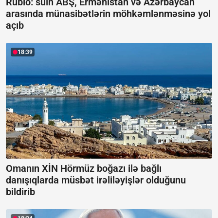
Rubio: sülh ABŞ, Ermənistan və Azərbaycan
arasında münasibətlərin möhkəmlənməsinə yol
açıb
18:39
Omanın XİN Hörmüz boğazı ilə bağlı
danışıqlarda müsbət irəliləyişlər olduğunu
bildirib