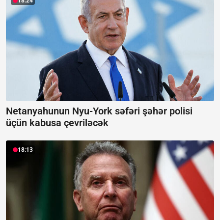
18:24
Netanyahunun Nyu-York səfəri şəhər polisi
üçün kabusa çevriləcək
18:13