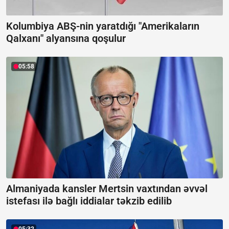
Kolumbiya ABŞ-nin yaratdığı "Amerikaların
Qalxanı" alyansına qoşulur
05:58
Almaniyada kansler Mertsin vaxtından əvvəl
istefası ilə bağlı iddialar təkzib edilib