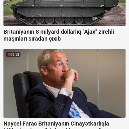
Britaniyanın 8 milyard dollarlıq "Ajax" zirehli
maşınları sıradan çıxıb
03:52
Naycel Farac Britaniyanın Cinayətkarlıqla