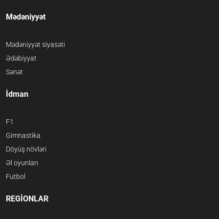
Mədəniyyət
Mədəniyyət siyasəti
Ədəbiyyat
Sənət
İdman
F1
Gimnastika
Döyüş növləri
Əl oyunları
Futbol
REGİONLAR