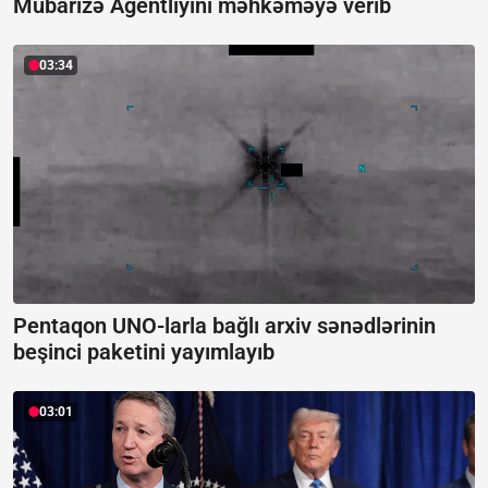
Mübarizə Agentliyini məhkəməyə verib
03:34
Pentaqon UNO-larla bağlı arxiv sənədlərinin
beşinci paketini yayımlayıb
03:01