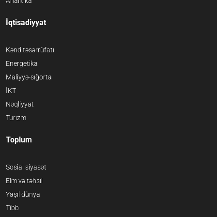
Analitika
İqtisadiyyat
Kənd təsərrüfatı
Energetika
Maliyyə-sığorta
İKT
Nəqliyyat
Turizm
Toplum
Sosial siyasət
Elm və təhsil
Yaşıl dünya
Tibb