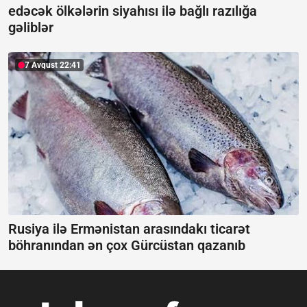
edəcək ölkələrin siyahısı ilə bağlı razılığa
gəliblər
7 Avqust 22:41
Rusiya ilə Ermənistan arasındakı ticarət
böhranından ən çox Gürcüstan qazanıb