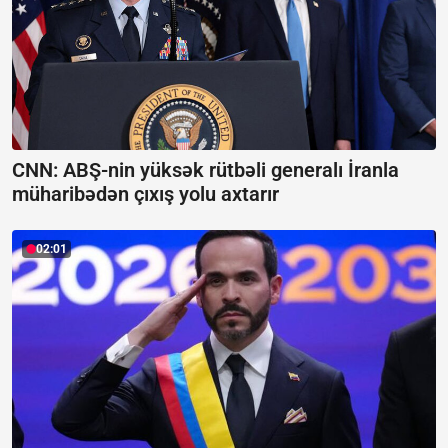
CNN: ABŞ-nin yüksək rütbəli generalı İranla
müharibədən çıxış yolu axtarır
02:01