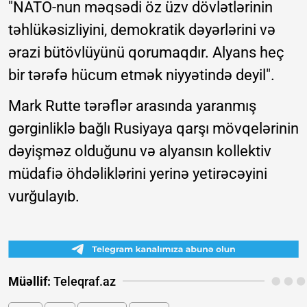
"NATO-nun məqsədi öz üzv dövlətlərinin
təhlükəsizliyini, demokratik dəyərlərini və
ərazi bütövlüyünü qorumaqdır. Alyans heç
bir tərəfə hücum etmək niyyətində deyil".
Mark Rutte tərəflər arasında yaranmış
gərginliklə bağlı Rusiyaya qarşı mövqelərinin
dəyişməz olduğunu və alyansın kollektiv
müdafiə öhdəliklərini yerinə yetirəcəyini
vurğulayıb.
Müəllif:
Teleqraf.az