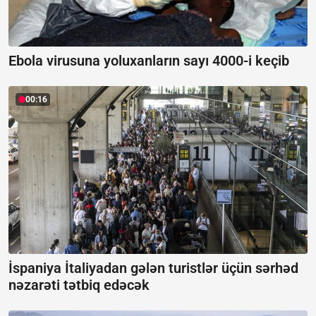
Ebola virusuna yoluxanların sayı 4000-i keçib
00:16
İspaniya İtaliyadan gələn turistlər üçün sərhəd
nəzarəti tətbiq edəcək