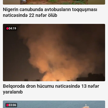
Nigerin cənubunda avtobusların toqquşması
nəticəsində 22 nəfər ölüb
04:19
Belqoroda dron hücumu nəticəsində 13 nəfər
yaralanıb
03:06