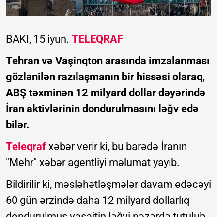
BAKI, 15 iyun.
TELEQRAF
Tehran və Vaşinqton arasında imzalanması
gözlənilən razılaşmanın bir hissəsi olaraq,
ABŞ təxminən 12 milyard dollar dəyərində
İran aktivlərinin dondurulmasını ləğv edə
bilər.
Teleqraf
xəbər verir ki, bu barədə İranın
"Mehr" xəbər agentliyi məlumat yayıb.
Bildirilir ki, məsləhətləşmələr davam edəcəyi
60 gün ərzində daha 12 milyard dollarlıq
dondurulmuş vəsaitin ləğvi nəzərdə tutulub.