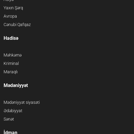
Yaxın Şərq
Avropa
Cənubi Qafqaz
Hadisə
Məhkəmə
Kriminal
Maraqlı
Mədəniyyət
Mədəniyyət siyasəti
Ədəbiyyat
Sənət
İdman