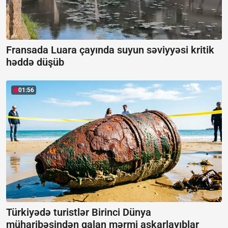
Fransada Luara çayında suyun səviyyəsi kritik
həddə düşüb
01:56
Türkiyədə turistlər Birinci Dünya
müharibəsindən qalan mərmi aşkarlayıblar