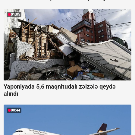
01:05
Yaponiyada 5,6 maqnitudalı zəlzələ qeydə
alındı
00:44