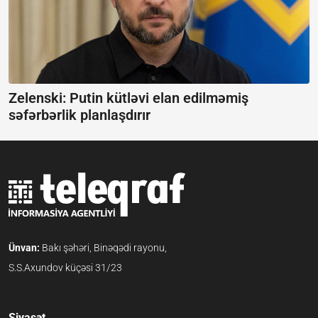
Zelenski: Putin kütləvi elan edilməmiş
səfərbərlik planlaşdırır
Ünvan:
Bakı şəhəri, Binəqədi rayonu,
S.S.Axundov küçəsi 31/23
Siyasət