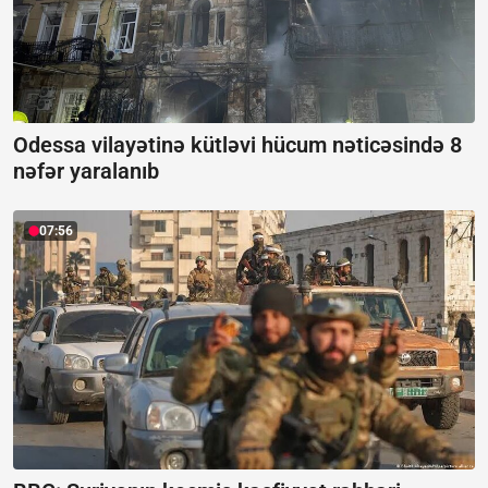
Odessa vilayətinə kütləvi hücum nəticəsində 8
nəfər yaralanıb
07:56