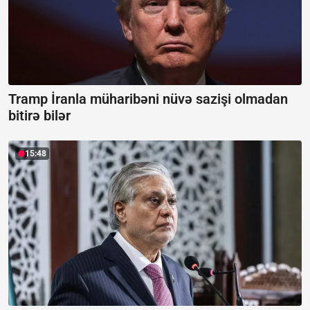
Tramp İranla müharibəni nüvə sazişi olmadan
bitirə bilər
15:48