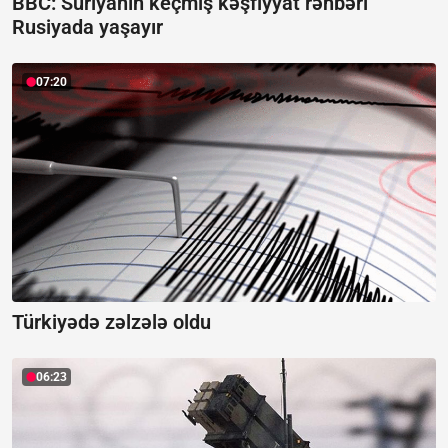
BBC: Suriyanın keçmiş kəşfiyyat rəhbəri
Rusiyada yaşayır
07:20
Türkiyədə zəlzələ oldu
06:23