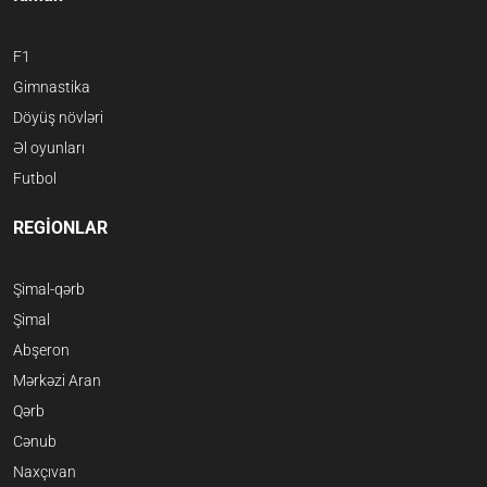
F1
Gimnastika
Döyüş növləri
Əl oyunları
Futbol
REGİONLAR
Şimal-qərb
Şimal
Abşeron
Mərkəzi Aran
Qərb
Cənub
Naxçıvan