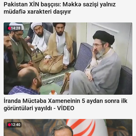
Pakistan XİN başçısı: Məkkə sazişi yalnız
müdafiə xarakteri daşıyır
14:28
İranda Müctəba Xameneinin 5 aydan sonra ilk
görüntüləri yayıldı -
VİDEO
12:40