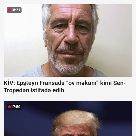
18:21
KİV: Epşteyn Fransada “ov məkanı” kimi Sen-
Tropedən istifadə edib
17:50