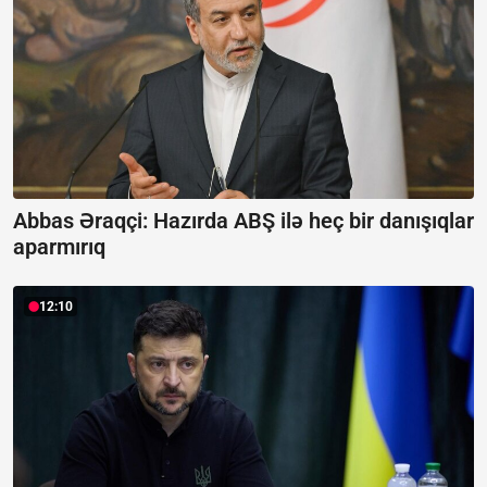
Abbas Əraqçi: Hazırda ABŞ ilə heç bir danışıqlar
aparmırıq
12:10