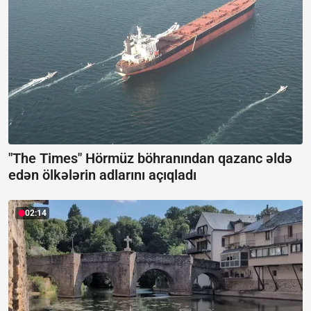
"The Times" Hörmüz böhranından qazanc əldə
edən ölkələrin adlarını açıqladı
02:14