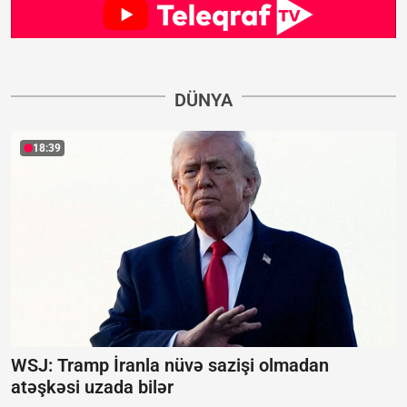
DÜNYA
18:39
WSJ: Tramp İranla nüvə sazişi olmadan
atəşkəsi uzada bilər