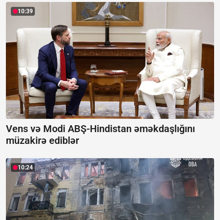
10:39
Vens və Modi ABŞ-Hindistan əməkdaşlığını
müzakirə ediblər
10:24