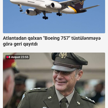
Atlantadan qalxan "Boeing 757" tüstülənməyə
görə geri qayıtdı
8 Avqust 23:55