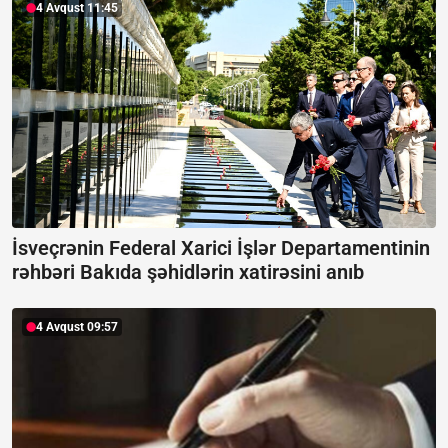
4 Avqust 11:45
İsveçrənin Federal Xarici İşlər Departamentinin
rəhbəri Bakıda şəhidlərin xatirəsini anıb
4 Avqust 09:57