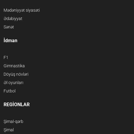
Mədəniyyət siyasəti
Ədəbiyyat
Sənət
İdman
F1
Gimnastika
Döyüş növləri
Əl oyunları
Futbol
REGİONLAR
Şimal-qərb
Şimal