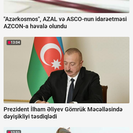
"Azərkosmos", AZAL və ASCO-nun idarəetməsi
AZCON-a həvalə olundu
13:04
Prezident İlham Əliyev Gömrük Məcəlləsində
dəyişikliyi təsdiqlədi
12:51