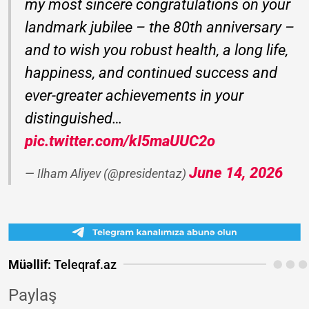
my most sincere congratulations on your
landmark jubilee – the 80th anniversary –
and to wish you robust health, a long life,
happiness, and continued success and
ever-greater achievements in your
distinguished…
pic.twitter.com/kI5maUUC2o
June 14, 2026
— Ilham Aliyev (@presidentaz)
Müəllif:
Teleqraf.az
Paylaş