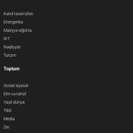
Kənd təsərrüfatı
Energetika
Maliyyə-sığorta
İKT
Nəqliyyat
Turizm
Toplum
Sosial siyasət
Elm və təhsil
Yaşıl dünya
Tibb
Media
Din