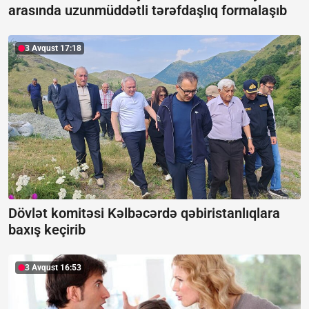
arasında uzunmüddətli tərəfdaşlıq formalaşıb
3 Avqust 17:18
Dövlət komitəsi Kəlbəcərdə qəbiristanlıqlara
baxış keçirib
3 Avqust 16:53