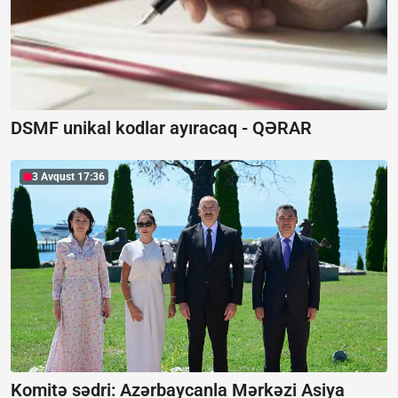
DSMF unikal kodlar ayıracaq -
QƏRAR
3 Avqust 17:36
Komitə sədri: Azərbaycanla Mərkəzi Asiya