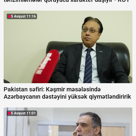
5 Avqust 11:16
Pakistan səfiri: Kəşmir məsələsində
Azərbaycanın dəstəyini yüksək qiymətləndiririk
5 Avqust 11:01