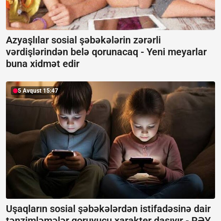
Azyaşlılar sosial şəbəkələrin zərərli
vərdişlərindən belə qorunacaq -
Yeni meyarlar
buna xidmət edir
5 Avqust 15:47
Uşaqların sosial şəbəkələrdən istifadəsinə dair
tənzimləmələr qoruyucu xarakter daşıyır -
RƏY