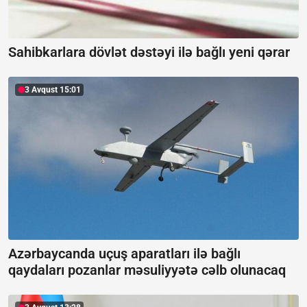
Sahibkarlara dövlət dəstəyi ilə bağlı yeni qərar
3 Avqust 15:01
Azərbaycanda uçuş aparatları ilə bağlı
qaydaları pozanlar məsuliyyətə cəlb olunacaq