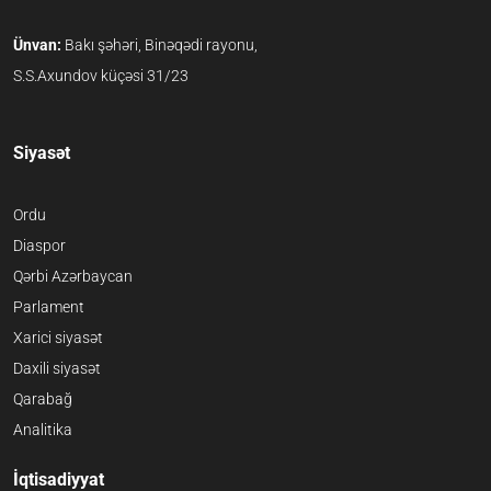
Ünvan:
Bakı şəhəri, Binəqədi rayonu,
S.S.Axundov küçəsi 31/23
Siyasət
Ordu
Diaspor
Qərbi Azərbaycan
Parlament
Xarici siyasət
Daxili siyasət
Qarabağ
Analitika
İqtisadiyyat