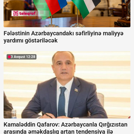
Fələstinin Azərbaycandakı səfirliyinə maliyyə
yardımı göstəriləcək
3 Avqust 12:28
Kamaləddin Qafarov: Azərbaycanla Qırğızıstan
arasında əməkdaşlıq artan tendensiya ilə