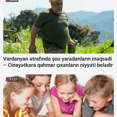
Vardanyan ətrafında şou yaradanların məqsədi
–
Cinayətkara qahmar çıxanların niyyəti belədir
11:37