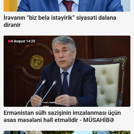
İrəvanın “biz belə istəyirik” siyasəti dalana
dirənir
4 Avqust 14:25
Ermənistan sülh sazişinin imzalanması üçün
əsas məsələni həll etməlidir -
MÜSAHİBƏ