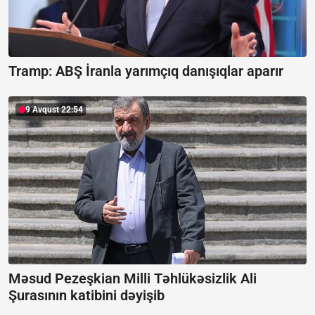
Tramp: ABŞ İranla yarımçıq danışıqlar aparır
9 Avqust 22:54
Məsud Pezeşkian Milli Təhlükəsizlik Ali
Şurasının katibini dəyişib