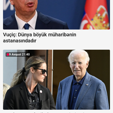
Vuçiç: Dünya böyük müharibənin
astanasındadır
9 Avqust 21:40