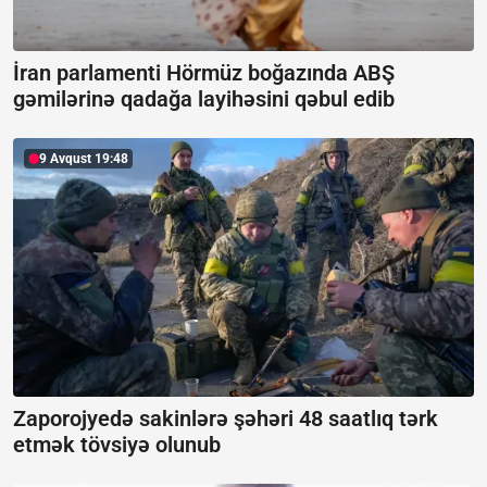
İran parlamenti Hörmüz boğazında ABŞ
gəmilərinə qadağa layihəsini qəbul edib
9 Avqust 19:48
Zaporojyedə sakinlərə şəhəri 48 saatlıq tərk
etmək tövsiyə olunub