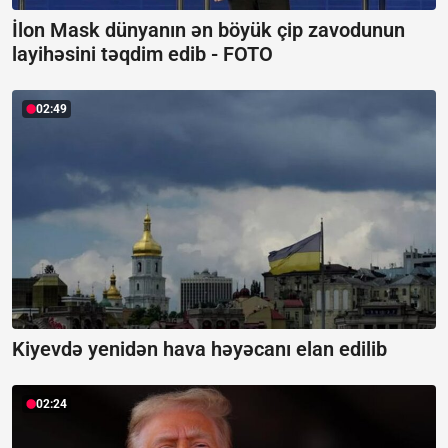
İlon Mask dünyanın ən böyük çip zavodunun
layihəsini təqdim edib -
FOTO
02:49
Kiyevdə yenidən hava həyəcanı elan edilib
02:24