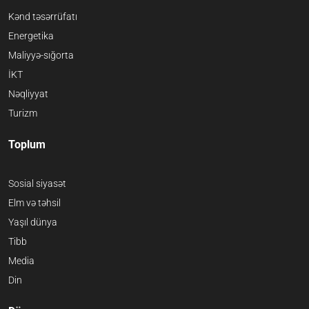
Kənd təsərrüfatı
Energetika
Maliyyə-sığorta
İKT
Nəqliyyat
Turizm
Toplum
Sosial siyasət
Elm və təhsil
Yaşıl dünya
Tibb
Media
Din