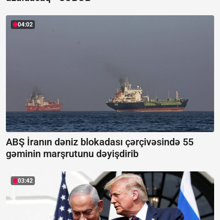
04:02
ABŞ İranın dəniz blokadası çərçivəsində 55
gəminin marşrutunu dəyişdirib
03:42