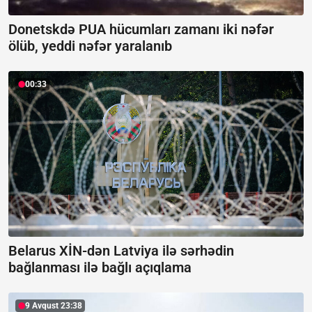
Donetskdə PUA hücumları zamanı iki nəfər
ölüb, yeddi nəfər yaralanıb
00:33
Belarus XİN-dən Latviya ilə sərhədin
bağlanması ilə bağlı açıqlama
9 Avqust 23:38