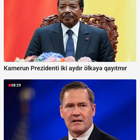
Kamerun Prezidenti iki aydır ölkəyə qayıtmır
08:29