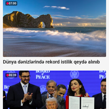
07:00
Dünya dənizlərində rekord istilik qeydə alınıb
05:39