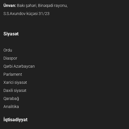
Ünvan:
Bakı şəhəri, Binəqədi rayonu,
S.S.Axundov küçəsi 31/23
Siyasət
Ordu
Diaspor
Qərbi Azərbaycan
Parlament
Xarici siyasət
Daxili siyasət
Qarabağ
Analitika
İqtisadiyyat