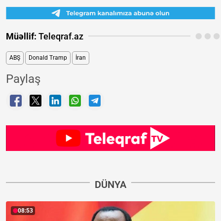
Müəllif:
Teleqraf.az
ABŞ
Donald Tramp
İran
Paylaş
DÜNYA
08:53