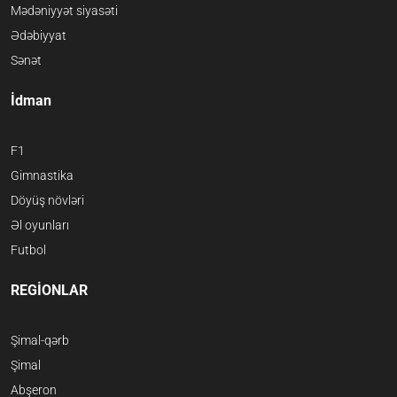
Mədəniyyət siyasəti
Ədəbiyyat
Sənət
İdman
F1
Gimnastika
Döyüş növləri
Əl oyunları
Futbol
REGİONLAR
Şimal-qərb
Şimal
Abşeron