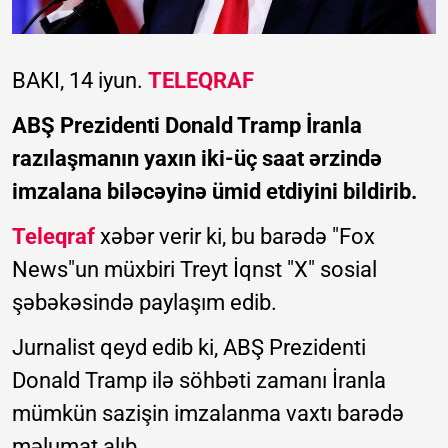
BAKI, 14 iyun.
TELEQRAF
ABŞ Prezidenti Donald Tramp İranla
razılaşmanın yaxın iki-üç saat ərzində
imzalana biləcəyinə ümid etdiyini bildirib.
Teleqraf
xəbər verir ki, bu barədə "Fox
News"un müxbiri Treyt İqnst "X" sosial
şəbəkəsində paylaşım edib.
Jurnalist qeyd edib ki, ABŞ Prezidenti
Donald Tramp ilə söhbəti zamanı İranla
mümkün sazişin imzalanma vaxtı barədə
məlumat alıb.