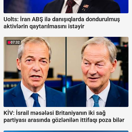
Uolts: İran ABŞ ilə danışıqlarda dondurulmuş
aktivlərin qaytarılmasını istəyir
07:32
KİV: İsrail məsələsi Britaniyanın iki sağ
partiyası arasında gözlənilən ittifaqı poza bilər