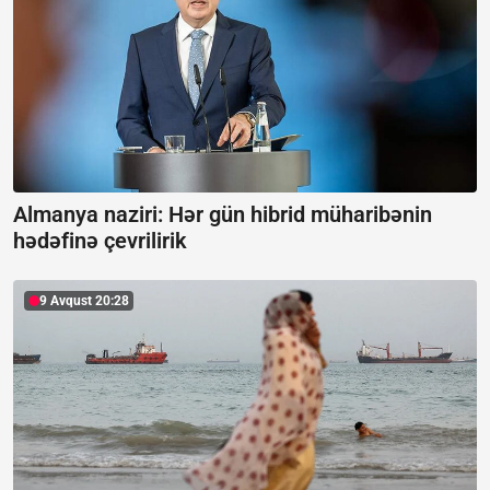
Almanya naziri: Hər gün hibrid müharibənin
hədəfinə çevrilirik
9 Avqust 20:28