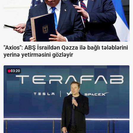
"Axios": ABŞ İsraildən Qəzza ilə bağlı tələblərini
yerinə yetirməsini gözləyir
03:20