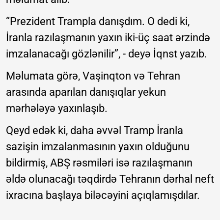
“Prezident Trampla danışdım. O dedi ki,
İranla razılaşmanın yaxın iki-üç saat ərzində
imzalanacağı gözlənilir”, - deyə İqnst yazıb.
Məlumata görə, Vaşinqton və Tehran
arasında aparılan danışıqlar yekun
mərhələyə yaxınlaşıb.
Qeyd edək ki, daha əvvəl Tramp İranla
sazişin imzalanmasının yaxın olduğunu
bildirmiş, ABŞ rəsmiləri isə razılaşmanın
əldə olunacağı təqdirdə Tehranın dərhal neft
ixracına başlaya biləcəyini açıqlamışdılar.