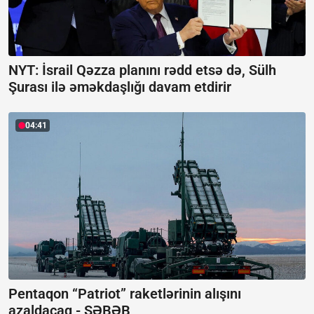
NYT: İsrail Qəzza planını rədd etsə də, Sülh
Şurası ilə əməkdaşlığı davam etdirir
04:41
Pentaqon “Patriot” raketlərinin alışını
azaldacaq -
SƏBƏB