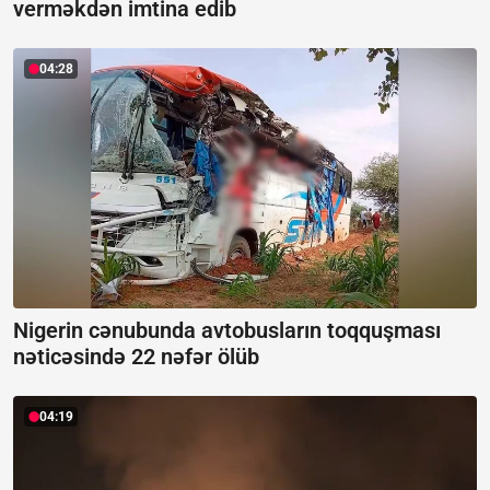
verməkdən imtina edib
04:28
Nigerin cənubunda avtobusların toqquşması
nəticəsində 22 nəfər ölüb
04:19