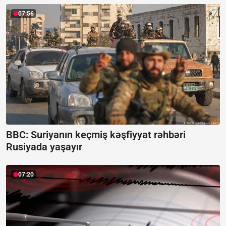
07:56
BBC: Suriyanın keçmiş kəşfiyyat rəhbəri
Rusiyada yaşayır
07:20