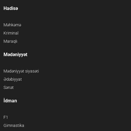
Hadisə
Məhkəmə
Kriminal
Maraqlı
Mədəniyyət
Mədəniyyət siyasəti
Ədəbiyyat
Sənət
İdman
F1
Gimnastika