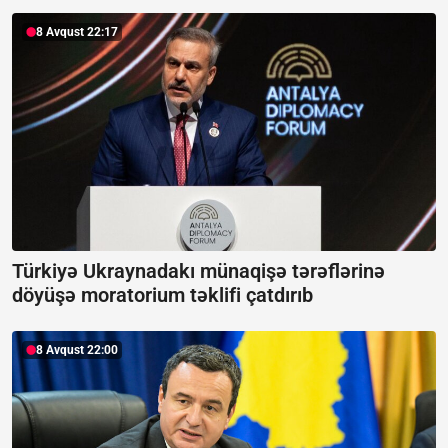
8 Avqust 22:17
Türkiyə Ukraynadakı münaqişə tərəflərinə
döyüşə moratorium təklifi çatdırıb
8 Avqust 22:00