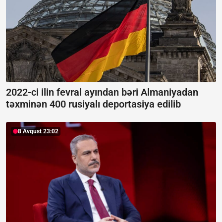
2022-ci ilin fevral ayından bəri Almaniyadan
təxminən 400 rusiyalı deportasiya edilib
8 Avqust 23:02