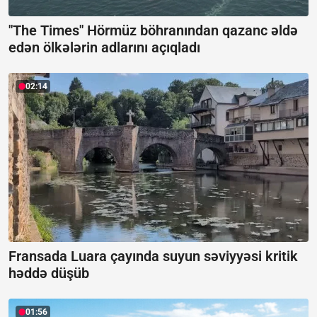
"The Times" Hörmüz böhranından qazanc əldə
edən ölkələrin adlarını açıqladı
02:14
Fransada Luara çayında suyun səviyyəsi kritik
həddə düşüb
01:56