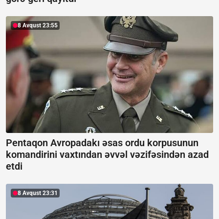
8 Avqust 23:55
Pentaqon Avropadakı əsas ordu korpusunun
komandirini vaxtından əvvəl vəzifəsindən azad
etdi
8 Avqust 23:31