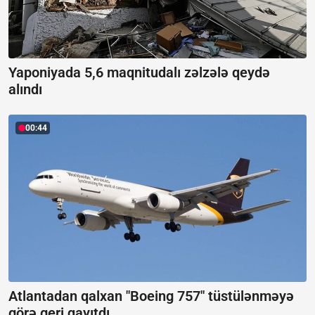
Yaponiyada 5,6 maqnitudalı zəlzələ qeydə
alındı
00:44
Atlantadan qalxan "Boeing 757" tüstülənməyə
görə geri qayıtdı