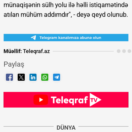
münaqişənin sülh yolu ilə həlli istiqamətində
atılan mühüm addımdır", - deyə qeyd olunub.
Müəllif:
Teleqraf.az
Paylaş
DÜNYA