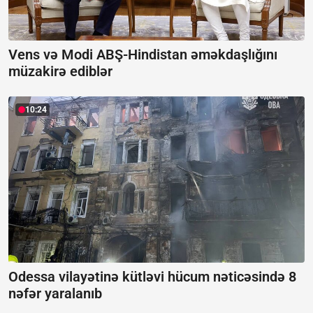
Vens və Modi ABŞ-Hindistan əməkdaşlığını
müzakirə ediblər
10:24
Odessa vilayətinə kütləvi hücum nəticəsində 8
nəfər yaralanıb