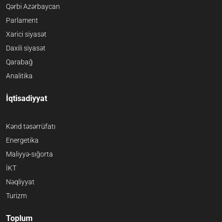
Qərbi Azərbaycan
Parlament
Xarici siyasət
Daxili siyasət
Qarabağ
Analitika
İqtisadiyyat
Kənd təsərrüfatı
Energetika
Maliyyə-sığorta
İKT
Nəqliyyat
Turizm
Toplum