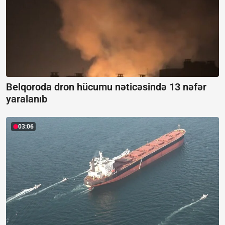
Belqoroda dron hücumu nəticəsində 13 nəfər
yaralanıb
03:06