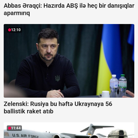
Abbas Əraqçi: Hazırda ABŞ ilə heç bir danışıqlar
aparmırıq
12:10
Zelenski: Rusiya bu həftə Ukraynaya 56
ballistik raket atıb
11:44