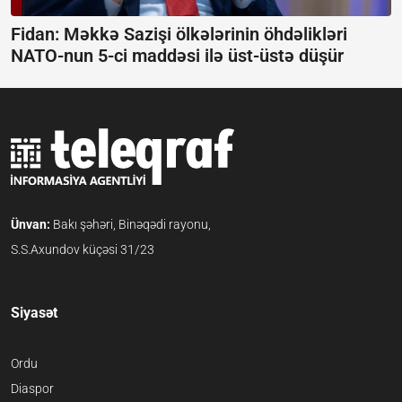
Fidan: Məkkə Sazişi ölkələrinin öhdəlikləri
NATO-nun 5-ci maddəsi ilə üst-üstə düşür
Ünvan:
Bakı şəhəri, Binəqədi rayonu,
S.S.Axundov küçəsi 31/23
Siyasət
Ordu
Diaspor