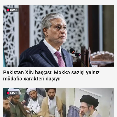
15:48
Pakistan XİN başçısı: Məkkə sazişi yalnız
müdafiə xarakteri daşıyır
14:28