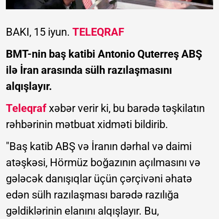
BAKI, 15 iyun.
TELEQRAF
BMT-nin baş katibi Antonio Quterreş ABŞ
ilə İran arasında sülh razılaşmasını
alqışlayır.
Teleqraf
xəbər verir ki, bu barədə təşkilatın
rəhbərinin mətbuat xidməti bildirib.
"Baş katib ABŞ və İranın dərhal və daimi
atəşkəsi, Hörmüz boğazının açılmasını və
gələcək danışıqlar üçün çərçivəni əhatə
edən sülh razılaşması barədə razılığa
gəldiklərinin elanını alqışlayır. Bu,