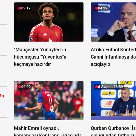
09:12
04:22
"Mançester Yunayted"in
Afrika Futbol Konfed
hücumçusu "Yuventus"a
Canni İnfantinoya də
keçməyə hazırdır
açıqlayıb
00:00
6 Avqust 23:39
Ən
Mahir Emreli oynadı,
Qurban Qurbanov:
İs
komandası Konfrans Liqasında
olduğundan futbolçu