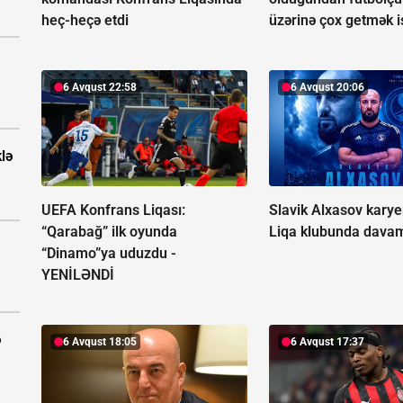
heç-heçə etdi
üzərinə çox getmək 
6 Avqust 22:58
6 Avqust 20:06
klə
UEFA Konfrans Liqası:
Slavik Alxasov karyer
“Qarabağ” ilk oyunda
Liqa klubunda davam
“Dinamo”ya uduzdu -
YENİLƏNDİ
ə
6 Avqust 18:05
6 Avqust 17:37