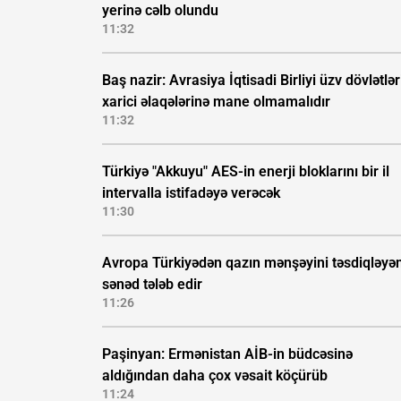
yerinə cəlb olundu
11:32
Baş nazir: Avrasiya İqtisadi Birliyi üzv dövlətlər
xarici əlaqələrinə mane olmamalıdır
11:32
Türkiyə "Akkuyu" AES-in enerji bloklarını bir il
intervalla istifadəyə verəcək
11:30
Avropa Türkiyədən qazın mənşəyini təsdiqləyə
sənəd tələb edir
11:26
Paşinyan: Ermənistan AİB-in büdcəsinə
aldığından daha çox vəsait köçürüb
11:24