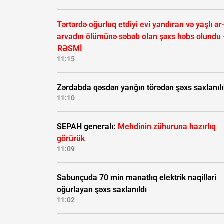
Tərtərdə oğurluq etdiyi evi yandıran və yaşlı ər
arvadın ölümünə səbəb olan şəxs həbs olundu 
RƏSMİ
11:15
Zərdabda qəsdən yanğın törədən şəxs saxlanıl
11:10
SEPAH generalı:
Mehdinin zühuruna hazırlıq
görürük
11:09
Sabunçuda 70 min manatlıq elektrik naqilləri
oğurlayan şəxs saxlanıldı
11:02