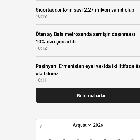
Sığortaedənlərin sayı 2,27 milyon vahid olub
10:13
Ötən ay Bakı metrosunda sərnişin daşınması
10%-dən çox artıb
10:12
Paşinyan: Ermənistan eyni vaxtda iki ittifaqa ü
ola bilməz
10:11
Bütün xəbərlər