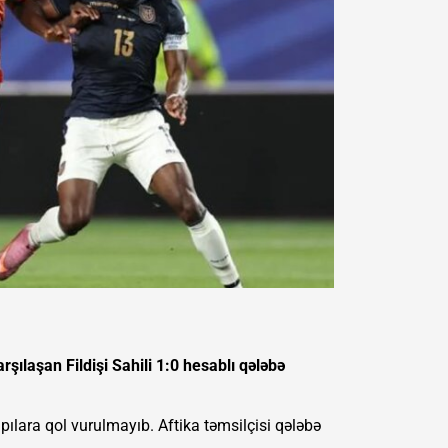
ılaşan Fildişi Sahili 1:0 hesablı qələbə
apılara qol vurulmayıb. Aftika təmsilçisi qələbə