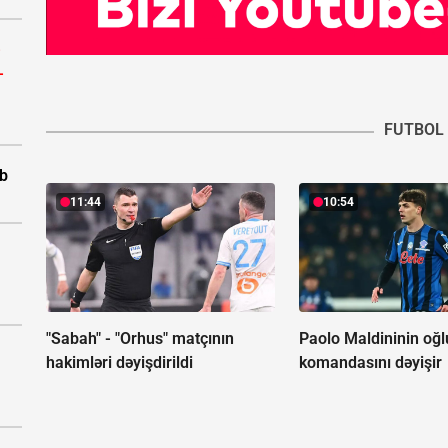
-
-
FUTBOL
ıb
11:44
10:54
"Sabah" - "Orhus" matçının
Paolo Maldininin oğl
hakimləri dəyişdirildi
komandasını dəyişir