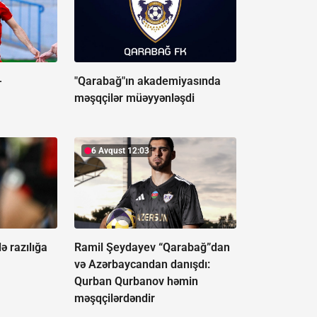
-
"Qarabağ"ın akademiyasında
məşqçilər müəyyənləşdi
6 Avqust 12:03
ə razılığa
Ramil Şeydayev “Qarabağ”dan
və Azərbaycandan danışdı:
Qurban Qurbanov həmin
məşqçilərdəndir