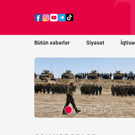
Ərəbistanı
və
Pakistan
hərbi
ittifaq
yaradır
Bütün xəbərlər
Siyasət
İqtisa