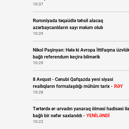
10:37
Rumıniyada təqaüdlə təhsil alacaq
azərbaycanlıların sayı məlum olub
10:29
Nikol Paşinyan: Hələ ki Avropa İttifaqına üzvlü
bağlı referendum keçirə bilmərik
10:29
8 Avqust - Cənubi Qafqazda yeni siyasi
reallıqların formalaşdığı mühüm tarix -
RƏY
10:28
Tərtərdə ər-arvadın yanaraq ölməsi hadisəsi il
bağlı bir nəfər saxlanıldı -
YENİLƏNDİ
10:22