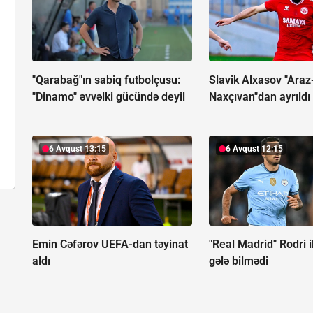
"Qarabağ"ın sabiq futbolçusu:
Slavik Alxasov "Araz
"Dinamo" əvvəlki gücündə deyil
Naxçıvan"dan ayrıldı
6 Avqust 13:15
6 Avqust 12:15
Emin Cəfərov UEFA-dan təyinat
"Real Madrid" Rodri il
aldı
gələ bilmədi