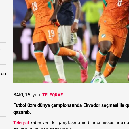
i
fon
BAKI, 15 iyun.
TELEQRAF
Futbol üzrə dünya çempionatında Ekvador seçməsi ilə qarş
qazanıb.
xəbər verir ki, qarşılaşmanın birinci hissəsində q
Teleqraf