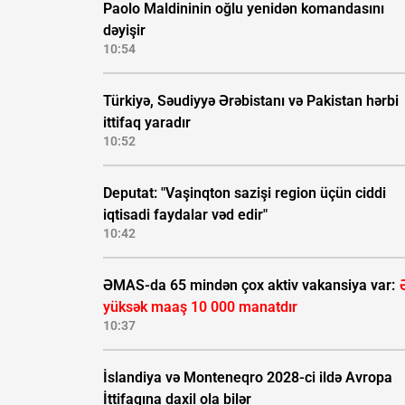
Paolo Maldininin oğlu yenidən komandasını
dəyişir
10:54
Türkiyə, Səudiyyə Ərəbistanı və Pakistan hərbi
ittifaq yaradır
10:52
Deputat: "Vaşinqton sazişi region üçün ciddi
iqtisadi faydalar vəd edir"
10:42
ƏMAS-da 65 mindən çox aktiv vakansiya var:
yüksək maaş 10 000 manatdır
10:37
İslandiya və Monteneqro 2028-ci ildə Avropa
İttifaqına daxil ola bilər