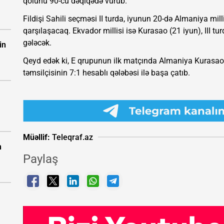
qolunu 90-cu dəqiqədə vurub.
Fildişi Sahili seçməsi II turda, iyunun 20-də Almaniya milli
qarşılaşacaq. Ekvador millisi isə Kurasao (21 iyun), III t
gələcək.
in
Qeyd edək ki, E qrupunun ilk matçında Almaniya Kurasao
təmsilçisinin 7:1 hesablı qələbəsi ilə başa çatıb.
Müəllif:
Teleqraf.az
n
Paylaş