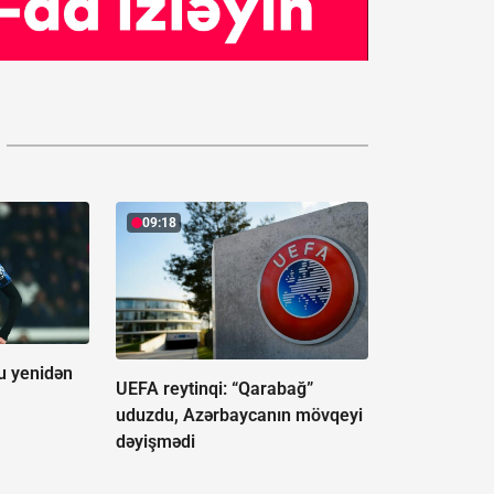
09:18
u yenidən
UEFA reytinqi: “Qarabağ”
uduzdu, Azərbaycanın mövqeyi
dəyişmədi