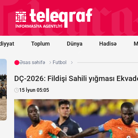
İttifaqına
üzvlüklə
bağlı
referendum
keçirə
bilmərik
diyyat
Toplum
Dünya
Hadisə
M
Əsas səhifə
Futbol
DÇ-2026: Fildişi Sahili yığması Ekvado
15 İyun 05:05