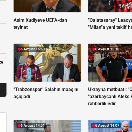
Asim Xudiyevə UEFA-dan
"Qalatasaray" Leaoy
təyinat
"Milan"a yeni təklif h
6 Avqust 16:53
6 Avqust 15:10
zv
"Trabzonspor" Salahın maaşını
Ukrayna mətbuatı: "
açıqladı
"azərbaycanlı Aleks
rəhbərlik edir
6 Avqust 14:51
6 Avqust 14:07