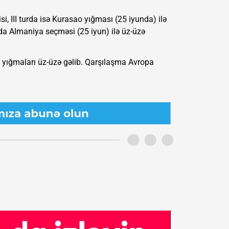
si, III turda isə Kurasao yığması (25 iyunda) ilə
urda Almaniya seçməsi (25 iyun) ilə üz-üzə
 yığmaları üz-üzə gəlib. Qarşılaşma Avropa