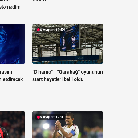
istəmədim
6 Avqust 19:54
asını I
“Dinamo” - “Qarabağ” oyununun
 etdirəcək
start heyətləri bəlli oldu
6 Avqust 17:01