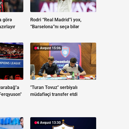
a görə
Rodri “Real Madrid”i yox,
azırlayır
“Barselona”nı seçə bilər
6 Avqust 15:06
Qarabağ"a
"Turan Tovuz" serbiyalı
 Ferqyuson"
müdafiəçi transfer etdi
6 Avqust 13:30