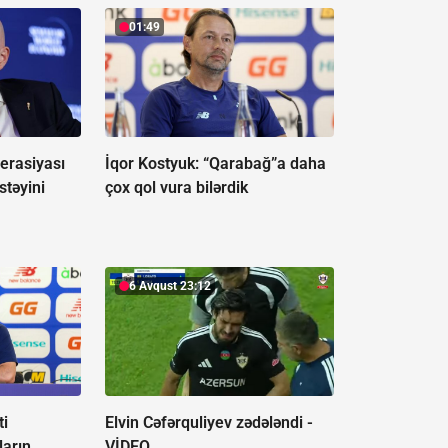
01:49
erasiyası
İqor Kostyuk: “Qarabağ”a daha
stəyini
çox qol vura bilərdik
6 Avqust 23:12
ti
Elvin Cəfərquliyev zədələndi -
ların
VİDEO