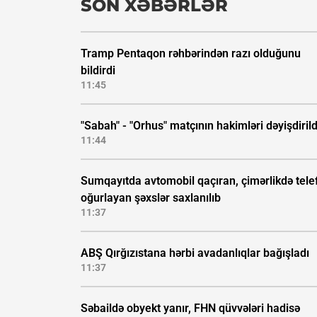
SON XƏBƏRLƏR
Tramp Pentaqon rəhbərindən razı olduğunu
bildirdi
11:45
"Sabah" - "Orhus" matçının hakimləri dəyişdirild
11:44
Sumqayıtda avtomobil qaçıran, çimərlikdə tele
oğurlayan şəxslər saxlanılıb
11:37
ABŞ Qırğızıstana hərbi avadanlıqlar bağışladı
11:37
Səbaildə obyekt yanır, FHN qüvvələri hadisə