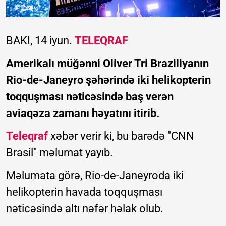
BAKI, 14 iyun.
TELEQRAF
Amerikalı müğənni Oliver Tri Braziliyanın
Rio-de-Janeyro şəhərində iki helikopterin
toqquşması nəticəsində baş verən
aviaqəza zamanı həyatını itirib.
Teleqraf
xəbər verir ki, bu barədə "CNN
Brasil" məlumat yayıb.
Məlumata görə, Rio-de-Janeyroda iki
helikopterin havada toqquşması
nəticəsində altı nəfər həlak olub.