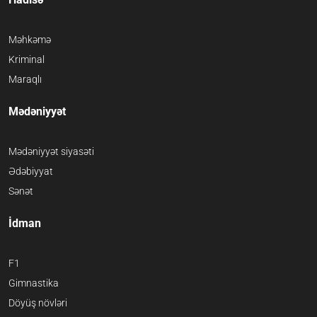
Məhkəmə
Kriminal
Maraqlı
Mədəniyyət
Mədəniyyət siyasəti
Ədəbiyyat
Sənət
İdman
F1
Gimnastika
Döyüş növləri