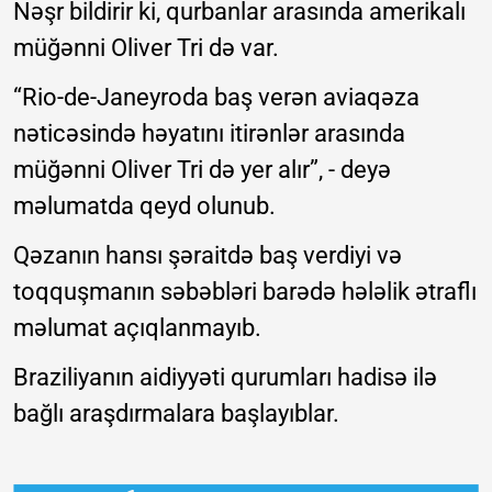
Nəşr bildirir ki, qurbanlar arasında amerikalı
müğənni Oliver Tri də var.
“Rio-de-Janeyroda baş verən aviaqəza
nəticəsində həyatını itirənlər arasında
müğənni Oliver Tri də yer alır”, - deyə
məlumatda qeyd olunub.
Qəzanın hansı şəraitdə baş verdiyi və
toqquşmanın səbəbləri barədə hələlik ətraflı
məlumat açıqlanmayıb.
Braziliyanın aidiyyəti qurumları hadisə ilə
bağlı araşdırmalara başlayıblar.