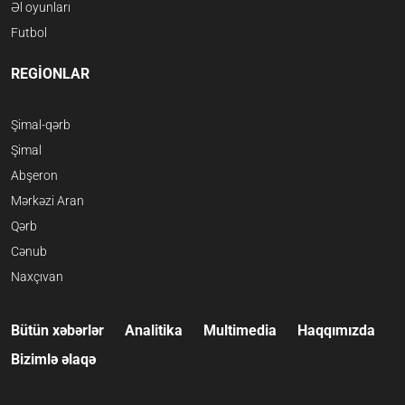
Əl oyunları
Futbol
REGİONLAR
Şimal-qərb
Şimal
Abşeron
Mərkəzi Aran
Qərb
Cənub
Naxçıvan
Bütün xəbərlər
Analitika
Multimedia
Haqqımızda
Bizimlə əlaqə