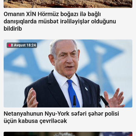
Omanın XİN Hörmüz boğazı ilə bağlı
danışıqlarda müsbət irəliləyişlər olduğunu
bildirib
8 Avqust 18:24
Netanyahunun Nyu-York səfəri şəhər polisi
üçün kabusa çevriləcək