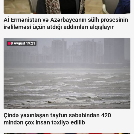
Aİ Ermənistan və Azərbaycanın sülh prosesinin
irəliləməsi üçün atdığı addımları alqışlayır
8 Avqust 19:21
Çində yaxınlaşan tayfun səbəbindən 420
mindən çox insan təxliyə edilib