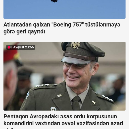
Atlantadan qalxan "Boeing 757" tüstülənməyə
görə geri qayıtdı
8 Avqust 23:55
Pentaqon Avropadakı əsas ordu korpusunun
komandirini vaxtından əvvəl vəzifəsindən azad