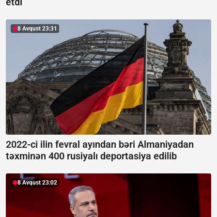
etdi
8 Avqust 23:31
2022-ci ilin fevral ayından bəri Almaniyadan
təxminən 400 rusiyalı deportasiya edilib
8 Avqust 23:02