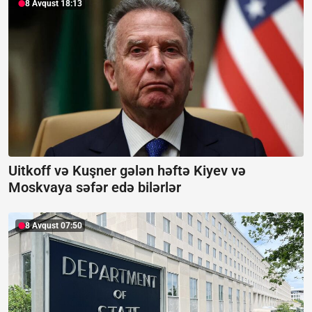
8 Avqust 18:13
Uitkoff və Kuşner gələn həftə Kiyev və
Moskvaya səfər edə bilərlər
8 Avqust 07:50