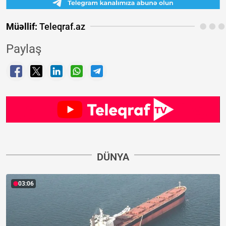
Müəllif:
Teleqraf.az
Paylaş
DÜNYA
03:06