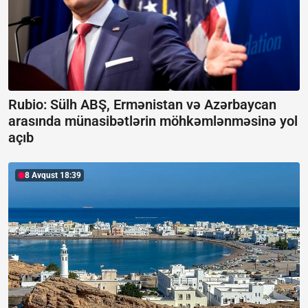
Rubio: Sülh ABŞ, Ermənistan və Azərbaycan
arasında münasibətlərin möhkəmlənməsinə yol
açıb
8 Avqust 18:39