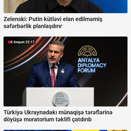
Zelenski: Putin kütləvi elan edilməmiş
səfərbərlik planlaşdırır
8 Avqust 22:17
Türkiyə Ukraynadakı münaqişə tərəflərinə
döyüşə moratorium təklifi çatdırıb