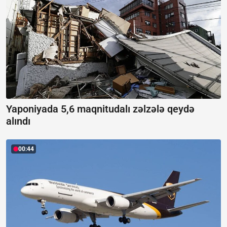
Yaponiyada 5,6 maqnitudalı zəlzələ qeydə
alındı
00:44