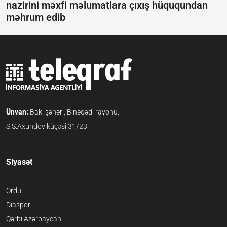
nazirini məxfi məlumatlara çıxış hüququndan
məhrum edib
Ünvan:
Bakı şəhəri, Binəqədi rayonu,
S.S.Axundov küçəsi 31/23
Siyasət
Ordu
Diaspor
Qərbi Azərbaycan