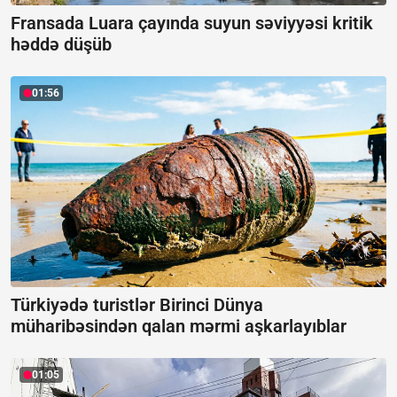
Fransada Luara çayında suyun səviyyəsi kritik
həddə düşüb
01:56
Türkiyədə turistlər Birinci Dünya
müharibəsindən qalan mərmi aşkarlayıblar
01:05