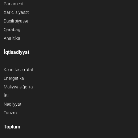
Parlament
Xarici siyasət
Daxili siyasət
Qarabağ
Analitika
İqtisadiyyat
Kənd təsərrüfatı
Energetika
Maliyyə-sığorta
İKT
Nəqliyyat
Turizm
Toplum