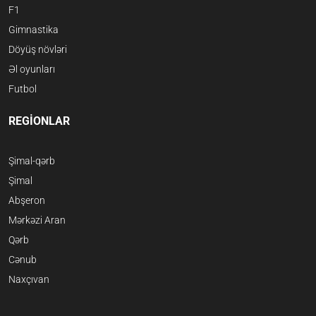
F1
Gimnastika
Döyüş növləri
Əl oyunları
Futbol
REGİONLAR
Şimal-qərb
Şimal
Abşeron
Mərkəzi Aran
Qərb
Cənub
Naxçıvan