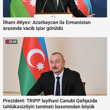
İlham Əliyev: Azərbaycan ilə Ermənistan
arasında vacib işlər görüldü
20:40
Prezident: TRIPP layihəsi Cənubi Qafqazda
təhlükəsizliyin təminatı baxımından böyük