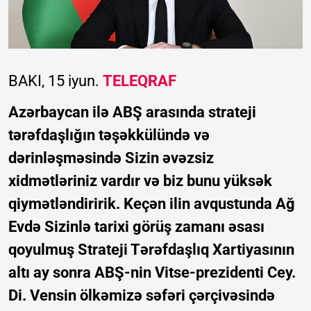
BAKI, 15 iyun.
TELEQRAF
Azərbaycan ilə ABŞ arasında strateji
tərəfdaşlığın təşəkkülündə və
dərinləşməsində Sizin əvəzsiz
xidmətləriniz vardır və biz bunu yüksək
qiymətləndiririk. Keçən ilin avqustunda Ağ
Evdə Sizinlə tarixi görüş zamanı əsası
qoyulmuş Strateji Tərəfdaşlıq Xartiyasının
altı ay sonra ABŞ-nin Vitse-prezidenti Cey.
Di. Vensin ölkəmizə səfəri çərçivəsində