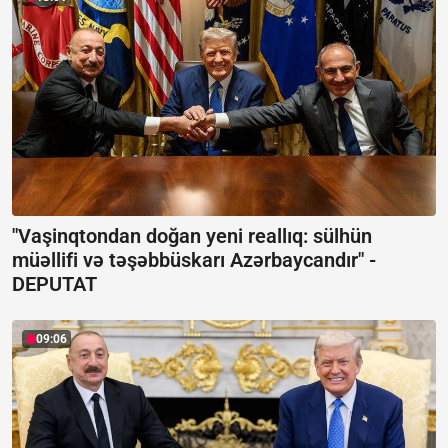
"Vaşinqtondan doğan yeni reallıq: sülhün
müəllifi və təşəbbüskarı Azərbaycandır" -
DEPUTAT
09:06