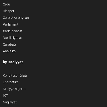
Ordu
Diaspor
Qərbi Azərbaycan
Parlament
Xarici siyasət
Daxili siyasət
Qarabağ
Analitika
İqtisadiyyat
Kənd təsərrüfatı
Energetika
Maliyyə-sığorta
İKT
Nəqliyyat