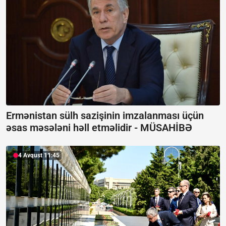
Ermənistan sülh sazişinin imzalanması üçün
əsas məsələni həll etməlidir -
MÜSAHİBƏ
4 Avqust 11:45