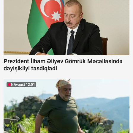
Prezident İlham Əliyev Gömrük Məcəlləsində
dəyişikliyi təsdiqlədi
6 Avqust 12:51