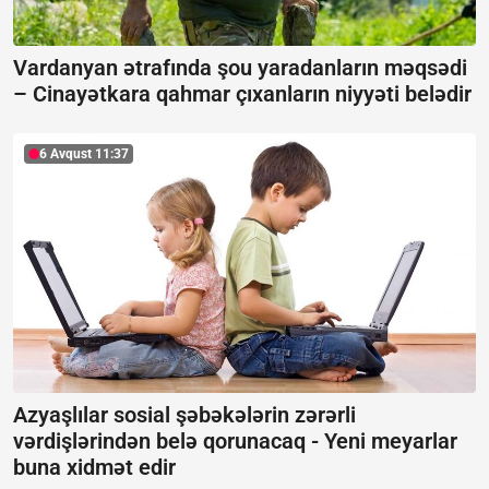
Vardanyan ətrafında şou yaradanların məqsədi
–
Cinayətkara qahmar çıxanların niyyəti belədir
6 Avqust 11:37
Azyaşlılar sosial şəbəkələrin zərərli
vərdişlərindən belə qorunacaq -
Yeni meyarlar
buna xidmət edir