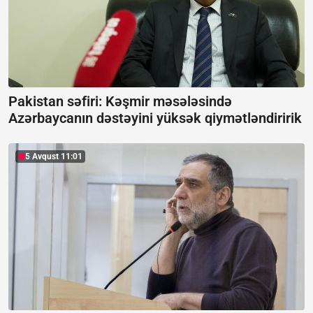
Pakistan səfiri: Kəşmir məsələsində
Azərbaycanın dəstəyini yüksək qiymətləndiririk
5 Avqust 11:01