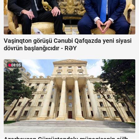
Vaşinqton görüşü Cənubi Qafqazda yeni siyasi
dövrün başlanğıcıdır -
RƏY
08:05