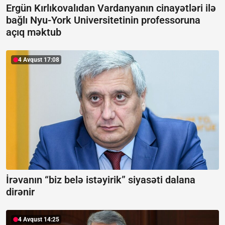
Ergün Kırlıkovalıdan Vardanyanın cinayətləri ilə
bağlı Nyu-York Universitetinin professoruna
açıq məktub
4 Avqust 17:08
İrəvanın “biz belə istəyirik” siyasəti dalana
dirənir
4 Avqust 14:25