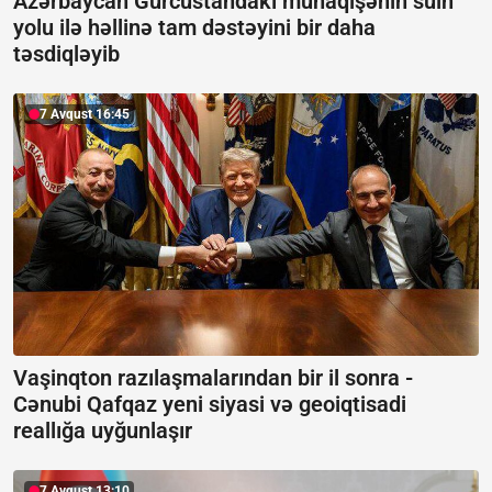
Azərbaycan Gürcüstandakı münaqişənin sülh
yolu ilə həllinə tam dəstəyini bir daha
təsdiqləyib
7 Avqust 16:45
Vaşinqton razılaşmalarından bir il sonra -
Cənubi Qafqaz yeni siyasi və geoiqtisadi
reallığa uyğunlaşır
7 Avqust 13:10