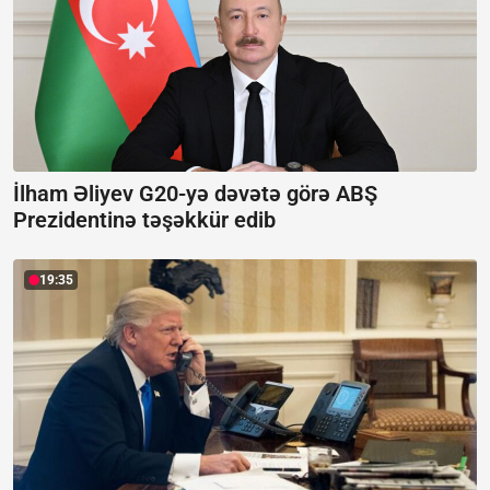
İlham Əliyev G20-yə dəvətə görə ABŞ
Prezidentinə təşəkkür edib
19:35