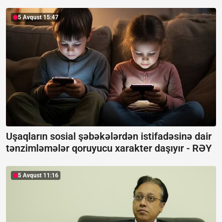
5 Avqust 15:47
Uşaqların sosial şəbəkələrdən istifadəsinə dair
tənzimləmələr qoruyucu xarakter daşıyır -
RƏY
5 Avqust 11:16