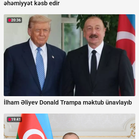
əhəmiyyət kəsb edir
20:36
İlham Əliyev Donald Trampa məktub ünavlayıb
19:41