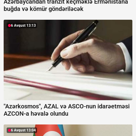
Azərbaycandan tranzit keçməklə Ermənistana
buğda və kömür göndəriləcək
6 Avqust 13:13
"Azərkosmos", AZAL və ASCO-nun idarəetməsi
AZCON-a həvalə olundu
6 Avqust 13:04