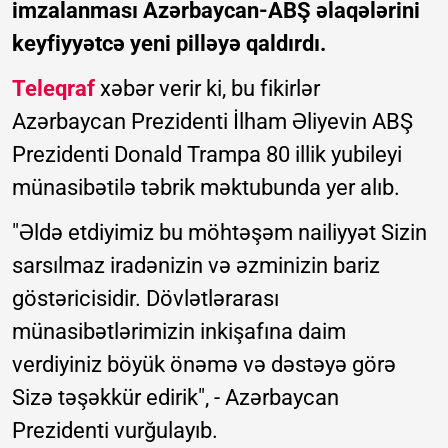
imzalanması Azərbaycan-ABŞ əlaqələrini
keyfiyyətcə yeni pilləyə qaldırdı.
Teleqraf
xəbər verir ki, bu fikirlər
Azərbaycan Prezidenti İlham Əliyevin ABŞ
Prezidenti Donald Trampa 80 illik yubileyi
münasibətilə təbrik məktubunda yer alıb.
"Əldə etdiyimiz bu möhtəşəm nailiyyət Sizin
sarsılmaz iradənizin və əzminizin bariz
göstəricisidir. Dövlətlərarası
münasibətlərimizin inkişafına daim
verdiyiniz böyük önəmə və dəstəyə görə
Sizə təşəkkür edirik", - Azərbaycan
Prezidenti vurğulayıb.