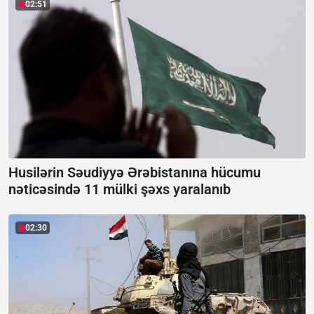
02:51
Husilərin Səudiyyə Ərəbistanına hücumu
nəticəsində 11 mülki şəxs yaralanıb
02:30