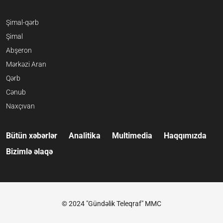
Şimal-qərb
Şimal
Abşeron
Mərkəzi Aran
Qərb
Cənub
Naxçıvan
Bütün xəbərlər
Analitika
Multimedia
Haqqımızda
Bizimlə əlaqə
© 2024 "Gündəlik Teleqraf" MMC