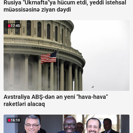
Rusiya "Ukrnafta"ya hücum etdi, yeddi istehsal
müəssisəsinə ziyan dəydi
17:45
Avstraliya ABŞ-dən ən yeni "hava-hava"
raketləri alacaq
16:10