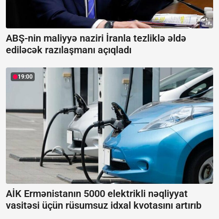
ABŞ-nin maliyyə naziri İranla tezliklə əldə
ediləcək razılaşmanı açıqladı
19:00
AİK Ermənistanın 5000 elektrikli nəqliyyat
vasitəsi üçün rüsumsuz idxal kvotasını artırıb