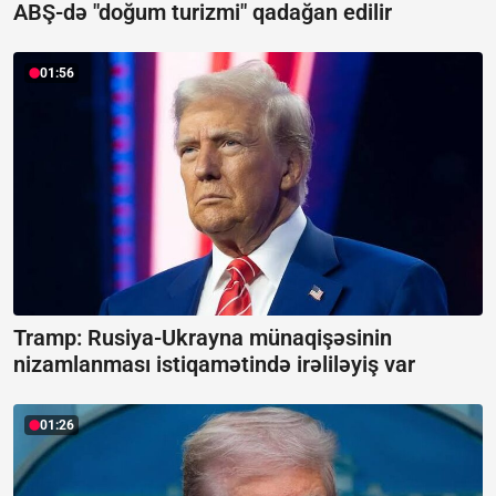
ABŞ-də "doğum turizmi" qadağan edilir
01:56
Tramp: Rusiya-Ukrayna münaqişəsinin
nizamlanması istiqamətində irəliləyiş var
01:26