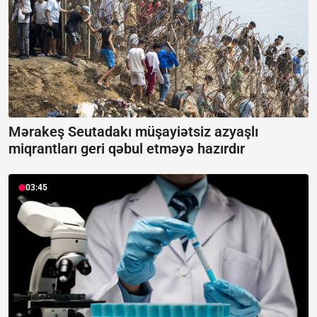
Mərakeş Seutadakı müşayiətsiz azyaşlı
miqrantları geri qəbul etməyə hazırdır
03:45