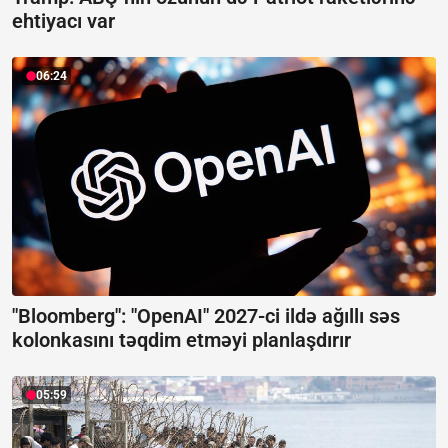
ehtiyacı var
06:24
"Bloomberg": "OpenAI" 2027-ci ildə ağıllı səs
kolonkasını təqdim etməyi planlaşdırır
05:59