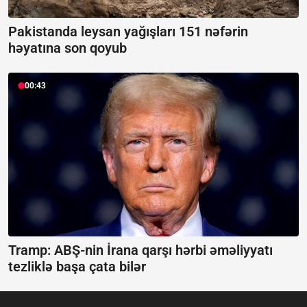
Pakistanda leysan yağışları 151 nəfərin
həyatına son qoyub
00:43
Tramp: ABŞ-nin İrana qarşı hərbi əməliyyatı
tezliklə başa çata bilər