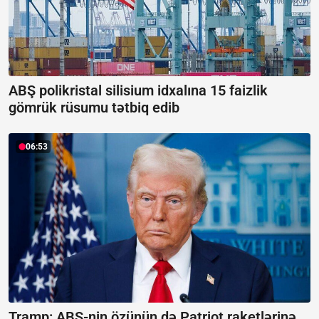
ABŞ polikristal silisium idxalına 15 faizlik
gömrük rüsumu tətbiq edib
06:53
Tramp: ABŞ-nin özünün də Patriot raketlərinə