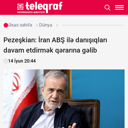
Əsas səhifə
Dünya
Pezeşkian: İran ABŞ ilə danışıqları
davam etdirmək qərarına gəlib
14 İyun 20:44