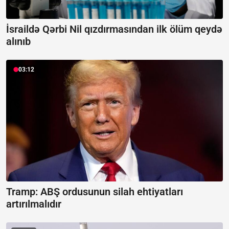
İsraildə Qərbi Nil qızdırmasından ilk ölüm qeydə
alınıb
03:12
Tramp: ABŞ ordusunun silah ehtiyatları
artırılmalıdır