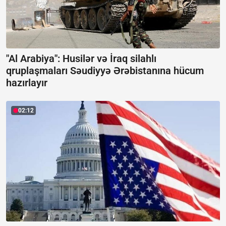
"Al Arabiya": Husilər və İraq silahlı
qruplaşmaları Səudiyyə Ərəbistanına hücum
hazırlayır
02:12