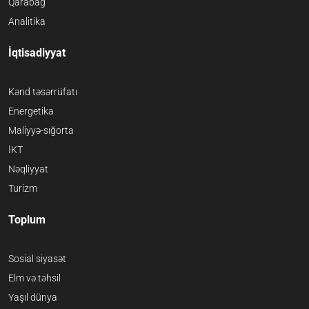
Qarabağ
Analitika
İqtisadiyyat
Kənd təsərrüfatı
Energetika
Maliyyə-sığorta
İKT
Nəqliyyat
Turizm
Toplum
Sosial siyasət
Elm və təhsil
Yaşıl dünya