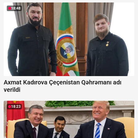
18:48
Axmat Kadırova Çeçenistan Qəhrəmanı adı
verildi
18:23