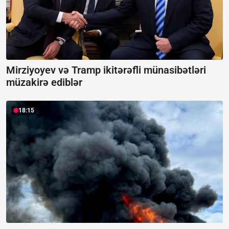
Mirziyoyev və Tramp ikitərəfli münasibətləri
müzakirə ediblər
18:15