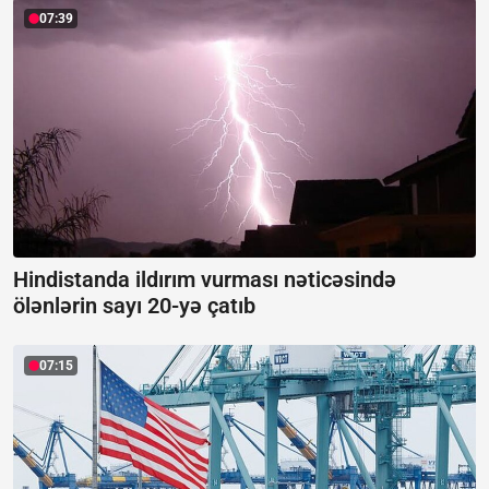
07:39
Hindistanda ildırım vurması nəticəsində
ölənlərin sayı 20-yə çatıb
07:15