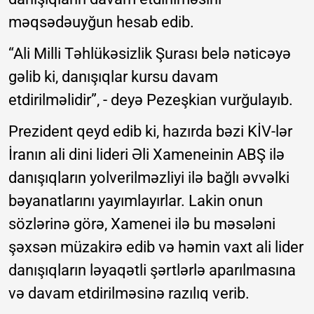
məqsədəuyğun hesab edib.
“Ali Milli Təhlükəsizlik Şurası belə nəticəyə
gəlib ki, danışıqlar kursu davam
etdirilməlidir”, - deyə Pezeşkian vurğulayıb.
Prezident qeyd edib ki, hazırda bəzi KİV-lər
İranın ali dini lideri Əli Xameneinin ABŞ ilə
danışıqların yolverilməzliyi ilə bağlı əvvəlki
bəyanatlarını yayımlayırlar. Lakin onun
sözlərinə görə, Xamenei ilə bu məsələni
şəxsən müzakirə edib və həmin vaxt ali lider
danışıqların ləyaqətli şərtlərlə aparılmasına
və davam etdirilməsinə razılıq verib.