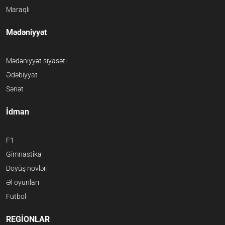
Maraqlı
Mədəniyyət
Mədəniyyət siyasəti
Ədəbiyyat
Sənət
İdman
F1
Gimnastika
Döyüş növləri
Əl oyunları
Futbol
REGİONLAR