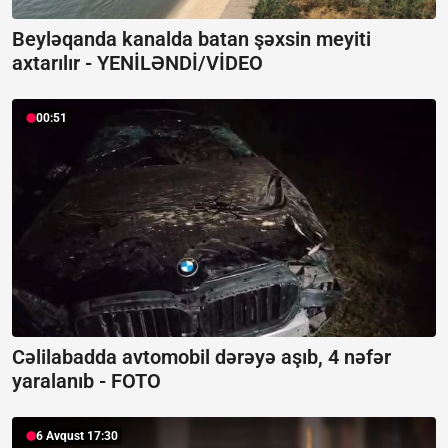
Beyləqanda kanalda batan şəxsin meyiti
axtarılır -
YENİLƏNDİ/VİDEO
00:51
Cəlilabadda avtomobil dərəyə aşıb, 4 nəfər
yaralanıb -
FOTO
6 Avqust 17:30