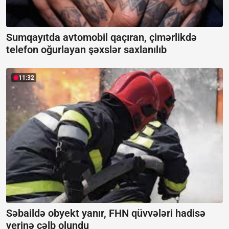
Sumqayıtda avtomobil qaçıran, çimərlikdə
telefon oğurlayan şəxslər saxlanılıb
11:32
Səbaildə obyekt yanır, FHN qüvvələri hadisə
yerinə cəlb olundu