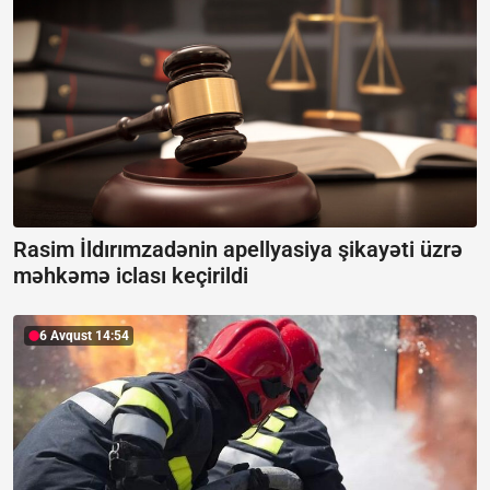
Rasim İldırımzadənin apellyasiya şikayəti üzrə
məhkəmə iclası keçirildi
6 Avqust 14:54