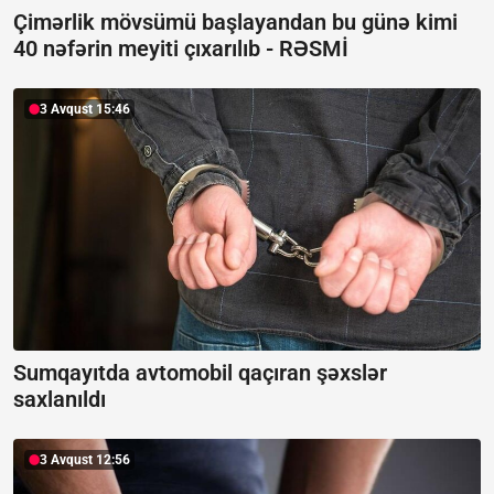
Çimərlik mövsümü başlayandan bu günə kimi
40 nəfərin meyiti çıxarılıb -
RƏSMİ
3 Avqust 15:46
Sumqayıtda avtomobil qaçıran şəxslər
saxlanıldı
3 Avqust 12:56