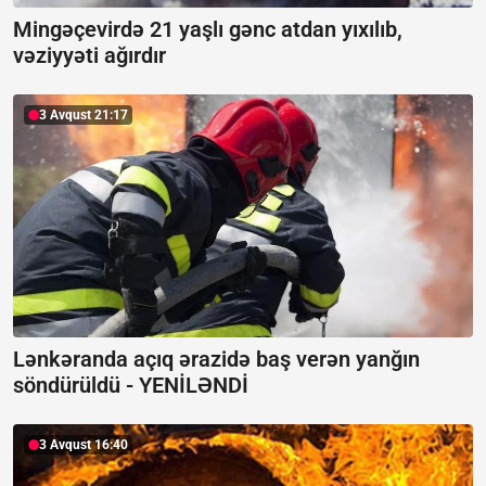
Mingəçevirdə 21 yaşlı gənc atdan yıxılıb,
vəziyyəti ağırdır
3 Avqust 21:17
Lənkəranda açıq ərazidə baş verən yanğın
söndürüldü -
YENİLƏNDİ
3 Avqust 16:40