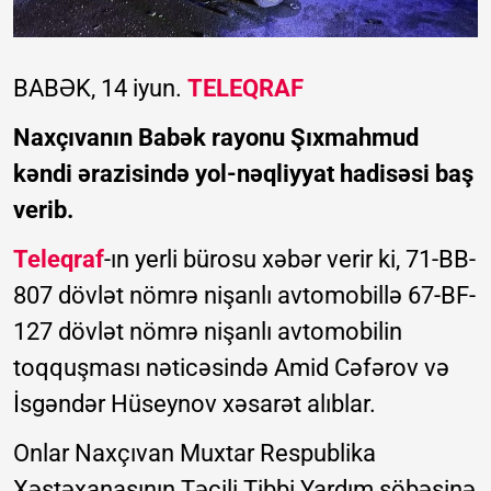
BABƏK, 14 iyun.
TELEQRAF
Naxçıvanın Babək rayonu Şıxmahmud
kəndi ərazisində yol-nəqliyyat hadisəsi baş
verib.
Teleqraf
-ın yerli bürosu xəbər verir ki, 71-BB-
807 dövlət nömrə nişanlı avtomobillə 67-BF-
127 dövlət nömrə nişanlı avtomobilin
toqquşması nəticəsində Amid Cəfərov və
İsgəndər Hüseynov xəsarət alıblar.
Onlar Naxçıvan Muxtar Respublika
Xəstəxanasının Təcili Tibbi Yardım şöbəsinə