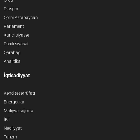
Diaspor
Qərbi Azərbaycan
Parlament
Xarici siyasət
Daxili siyasət
Qarabağ
Analitika
İqtisadiyyat
Kənd təsərrüfatı
Energetika
Maliyyə-sığorta
İKT
Nəqliyyat
Turizm