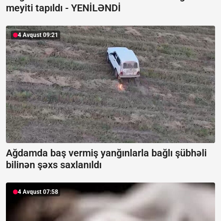
meyiti tapıldı -
YENİLƏNDİ
4 Avqust 09:21
Ağdamda baş vermiş yanğınlarla bağlı şübhəli
bilinən şəxs saxlanıldı
4 Avqust 07:58