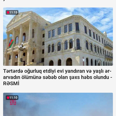
11:15
Tərtərdə oğurluq etdiyi evi yandıran və yaşlı ər-
arvadın ölümünə səbəb olan şəxs həbs olundu -
RƏSMİ
11:10