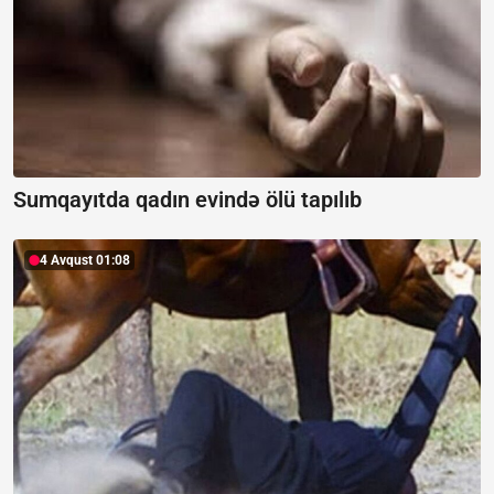
Sumqayıtda qadın evində ölü tapılıb
4 Avqust 01:08