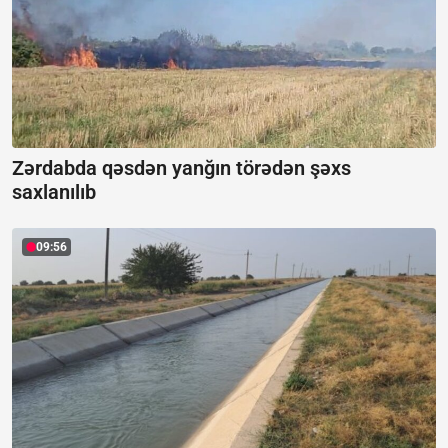
Zərdabda qəsdən yanğın törədən şəxs
saxlanılıb
09:56