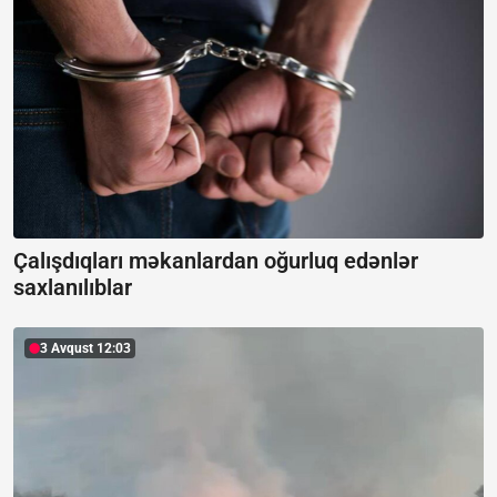
Çalışdıqları məkanlardan oğurluq edənlər
saxlanılıblar
3 Avqust 12:03