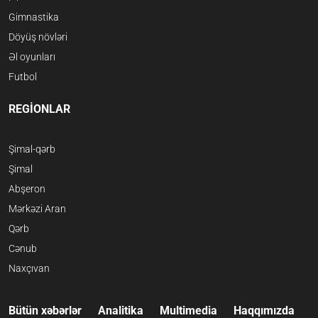
Gimnastika
Döyüş növləri
Əl oyunları
Futbol
REGİONLAR
Şimal-qərb
Şimal
Abşeron
Mərkəzi Aran
Qərb
Cənub
Naxçıvan
Bütün xəbərlər
Analitika
Multimedia
Haqqımızda