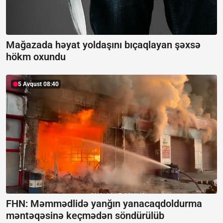
Mağazada həyat yoldaşını bıçaqlayan şəxsə
hökm oxundu
5 Avqust 08:40
FHN: Məmmədlidə yanğın yanacaqdoldurma
məntəqəsinə keçmədən söndürülüb