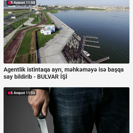
5 Avqust 11:58
Agentlik istintaqa ayrı, məhkəməyə isə başqa
say bildirib -
BULVAR İŞİ
5 Avqust 11:55