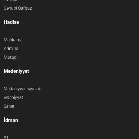
Cənubi Qafqaz
Hadisə
Məhkəmə
Kriminal
Maraqlı
Mədəniyyət
Mədəniyyət siyasəti
Ədəbiyyat
Sənət
İdman
F1