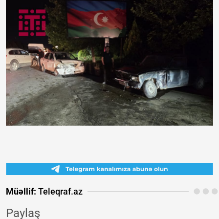
Müəllif:
Teleqraf.az
Paylaş