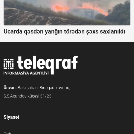
Ucarda qəsdən yanğın törədən şəxs saxlanıldı
Ünvan:
Bakı şəhəri, Binəqədi rayonu,
S.S.Axundov küçəsi 31/23
Siyasət
Ordu