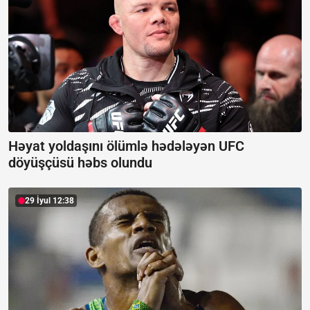
Həyat yoldaşını ölümlə hədələyən UFC
döyüşçüsü həbs olundu
29 İyul 12:38