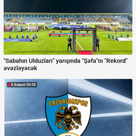
"Sabahın Ulduzları" yarışında "Şəfa"nı "Rekord"
əvəzləyəcək
4 Avqust 00:30