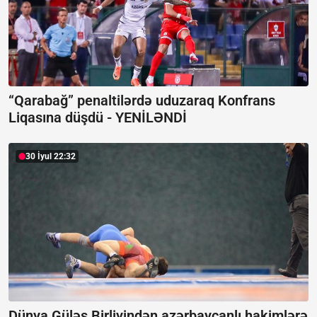
“Qarabağ” penaltilərdə uduzaraq Konfrans
Liqasına düşdü -
YENİLƏNDİ
30 İyul 22:32
Dünya Güləş Birliyindən azərbaycanlı hakimlərə