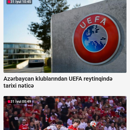
31 İyul 10:45
Azərbaycan klublarından UEFA reytinqində
tarixi nəticə
31 İyul 00:49