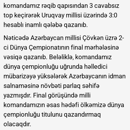
komandamız rəqib qapısından 3 cavabsız
top keçirərək Uruqvay millisi üzərində 3:0
hesablı inamlı qələbə qazanıb.
Nəticədə Azərbaycan millisi Çövkən üzrə 2-
ci Dünya Çempionatının final mərhələsinə
vəsiqə qazanıb. Beləliklə, komandamız
dünya çempionluğu uğrunda həlledici
mübarizəyə yüksələrək Azərbaycanın idman
salnaməsinə növbəti parlaq səhifə
yazmışdır. Final görüşündə milli
komandamızın əsas hədəfi ölkəmizə dünya
çempionluğu titulunu qazandırmaq
olacaqdır.