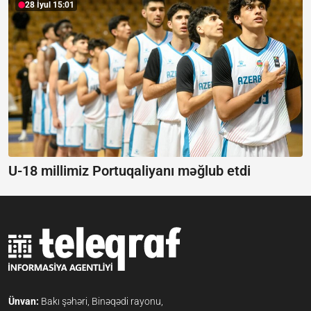
28 İyul 15:01
U-18 millimiz Portuqaliyanı məğlub etdi
Ünvan:
Bakı şəhəri, Binəqədi rayonu,