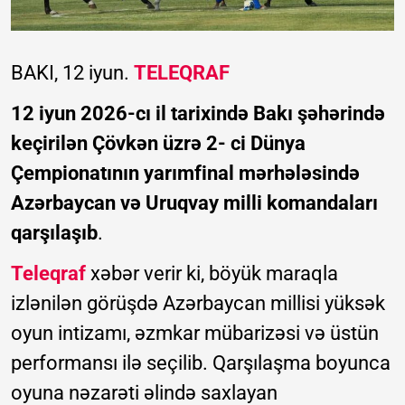
BAKI, 12 iyun.
TELEQRAF
12 iyun 2026-cı il tarixində Bakı şəhərində
keçirilən Çövkən üzrə 2- ci Dünya
Çempionatının yarımfinal mərhələsində
Azərbaycan və Uruqvay milli komandaları
qarşılaşıb
.
Teleqraf
xəbər verir ki, böyük maraqla
izlənilən görüşdə Azərbaycan millisi yüksək
oyun intizamı, əzmkar mübarizəsi və üstün
performansı ilə seçilib. Qarşılaşma boyunca
oyuna nəzarəti əlində saxlayan