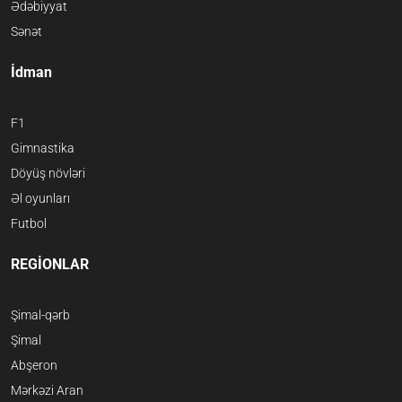
Ədəbiyyat
Sənət
İdman
F1
Gimnastika
Döyüş növləri
Əl oyunları
Futbol
REGİONLAR
Şimal-qərb
Şimal
Abşeron
Mərkəzi Aran