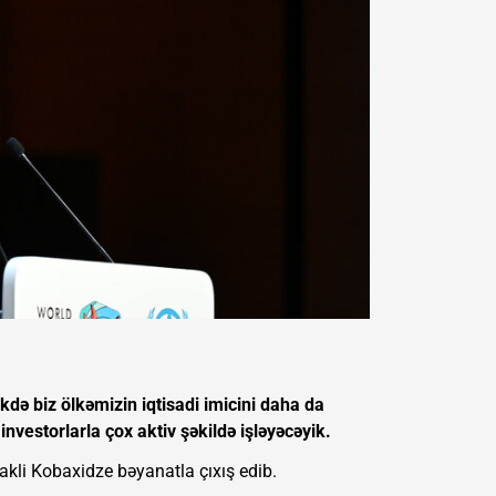
kdə biz ölkəmizin iqtisadi imicini daha da
nvestorlarla çox aktiv şəkildə işləyəcəyik.
rakli Kobaxidze bəyanatla çıxış edib.