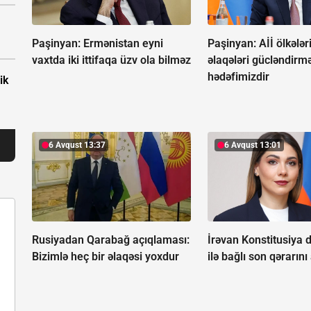
Paşinyan: Ermənistan eyni
Paşinyan: Aİİ ölkələri
vaxtda iki ittifaqa üzv ola bilməz
əlaqələri gücləndirm
hədəfimizdir
ik
6 Avqust 13:37
6 Avqust 13:01
Rusiyadan Qarabağ açıqlaması:
İrəvan Konstitusiya d
Bizimlə heç bir əlaqəsi yoxdur
ilə bağlı son qərarını