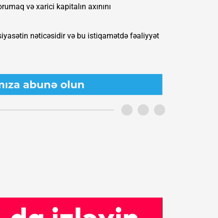
orumaq və xarici kapitalın axınını
iyasətin nəticəsidir və bu istiqamətdə fəaliyyət