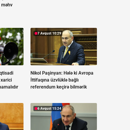
ə məhv
7 Avqust 10:29
qtisadi
Nikol Paşinyan: Hələ ki Avropa
 xarici
İttifaqına üzvlüklə bağlı
mamalıdır
referendum keçirə bilmərik
6 Avqust 15:24