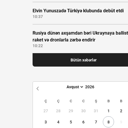
Elvin Yunuszadə Türkiyə klubunda debüt etdi
10:37
Rusiya dünən axşamdan bəri Ukraynaya ballist
raket və dronlarla zərbə endirir
10:22
Bütün xəbərlər
Ç
Ç
C
C
Ş
B
B
27
28
29
30
31
1
2
3
4
5
6
7
8
9