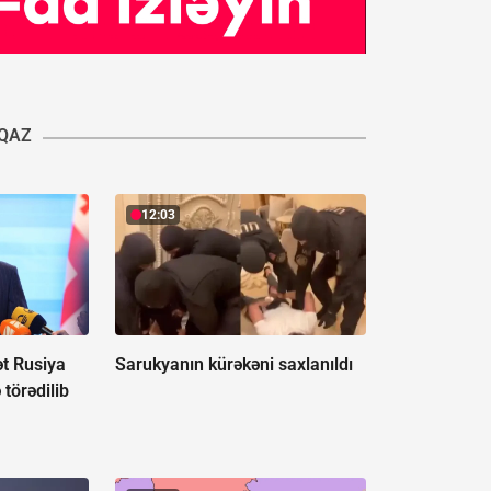
QAZ
12:03
ət Rusiya
Sarukyanın kürəkəni saxlanıldı
 törədilib