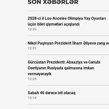
SON XƏBƏRLƏR
2028-ci il Los-Anceles Olimpiya Yay Oyunları
üçün bilet qiymətləri açıqlandı
12:33
Nikol Paşinyan Prezident İlham Əliyevə zəng e
12:31
Gürcüstan Prezidenti: Abxaziya və Cənubi
Osetiyanın Rusiyada qalmasına imkan
verməyəcəyik
12:25
Sabah 40 dərəcə isti olacaq
12:14