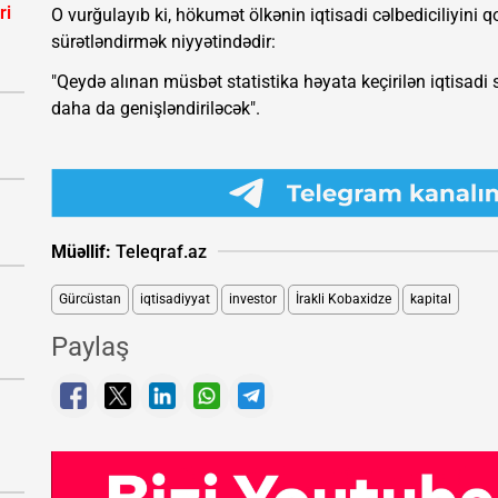
ri
O vurğulayıb ki, hökumət ölkənin iqtisadi cəlbediciliyini q
sürətləndirmək niyyətindədir:
"Qeydə alınan müsbət statistika həyata keçirilən iqtisadi s
daha da genişləndiriləcək".
Müəllif:
Teleqraf.az
Gürcüstan
iqtisadiyyat
investor
İrakli Kobaxidze
kapital
Paylaş