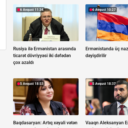
6 Avqust 11:34
6 Avqust 10:27
Rusiya ilə Ermənistan arasında
Ermənistanda üç nazi
ticarət dövriyyəsi iki dəfədən
dəyişdirilir
çox azaldı
5 Avqust 18:53
5 Avqust 18:37
Baqdasaryan:
Artıq xəyali vətən
Vaaqn Aleksanyan E