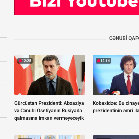
CƏNUBI QAF
12:25
12:14
Gürcüstan Prezidenti: Abxaziya
Kobaxidze:
Bu cinay
və Cənubi Osetiyanın Rusiyada
prezidentinin əmri ilə
qalmasına imkan verməyəcəyik