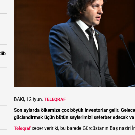
dib
BAKI, 12 iyun.
TELEQRAF
Son aylarda ölkəmizə çox böyük investorlar gəlir. Gələcə
gücləndirmək üçün bütün səylərimizi səfərbər edəcək və i
xəbər verir ki, bu barədə Gürcüstanın Baş naziri İ
Teleqraf