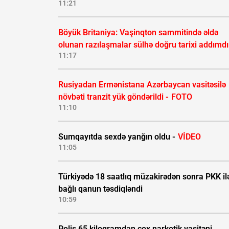
11:21
Böyük Britaniya: Vaşinqton sammitində əldə
olunan razılaşmalar sülhə doğru tarixi addımdı
11:17
Rusiyadan Ermənistana Azərbaycan vasitəsilə
növbəti tranzit yük göndərildi -
FOTO
11:10
Sumqayıtda sexdə yanğın oldu -
VİDEO
11:05
Türkiyədə 18 saatlıq müzakirədən sonra PKK il
bağlı qanun təsdiqləndi
10:59
Polis 65 kiloqramdan çox narkotik vasitəni