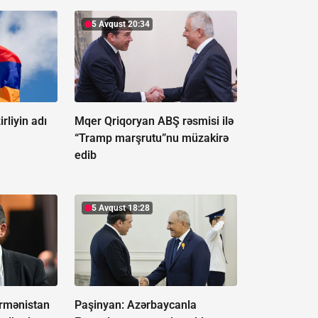
5 Avqust 20:34
rliyin adı
Mqer Qriqoryan ABŞ rəsmisi ilə
“Tramp marşrutu”nu müzakirə
edib
5 Avqust 18:28
rmənistan
Paşinyan: Azərbaycanla