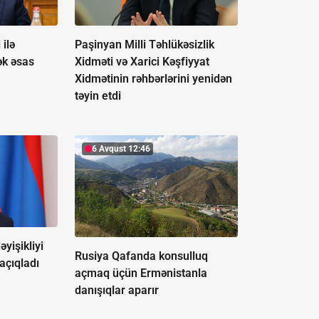
 ilə
Paşinyan Milli Təhlükəsizlik
ək əsas
Xidməti və Xarici Kəşfiyyat
Xidmətinin rəhbərlərini yenidən
təyin etdi
6 Avqust 12:46
əyişikliyi
Rusiya Qafanda konsulluq
 açıqladı
açmaq üçün Ermənistanla
danışıqlar aparır