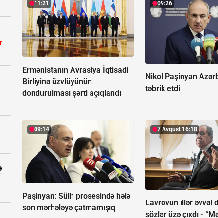
11:21
09:26
r
Ermənistanın Avrasiya İqtisadi
Nikol Paşinyan Azər
Birliyinə üzvlüyünün
təbrik etdi
dondurulması şərti açıqlandı
09:14
7 Avqust 16:18
ə
Paşinyan:
Sülh prosesində hələ
Lavrovun illər əvvəl 
son mərhələyə çatmamışıq
sözlər üzə çıxdı -
“Mə