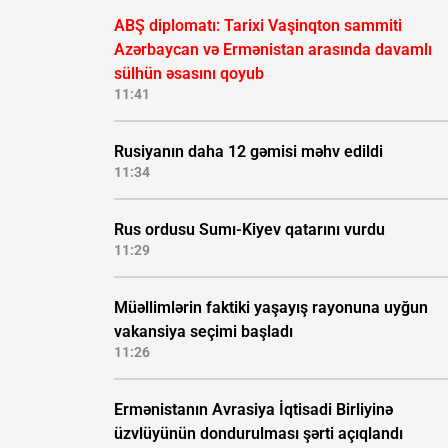
ABŞ diplomatı: Tarixi Vaşinqton sammiti
Azərbaycan və Ermənistan arasında davamlı
sülhün əsasını qoyub
11:41
Rusiyanın daha 12 gəmisi məhv edildi
11:34
Rus ordusu Sumı-Kiyev qatarını vurdu
11:29
Müəllimlərin faktiki yaşayış rayonuna uyğun
vakansiya seçimi başladı
11:26
Ermənistanın Avrasiya İqtisadi Birliyinə
üzvlüyünün dondurulması şərti açıqlandı