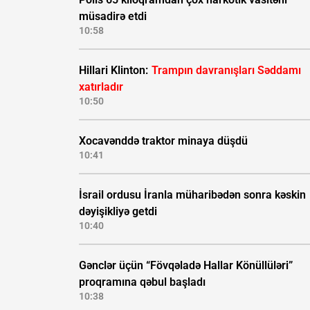
müsadirə etdi
10:58
Hillari Klinton:
Trampın davranışları Səddamı
xatırladır
10:50
Xocavənddə traktor minaya düşdü
10:41
İsrail ordusu İranla müharibədən sonra kəskin
dəyişikliyə getdi
10:40
Gənclər üçün “Fövqəladə Hallar Könüllüləri”
proqramına qəbul başladı
10:38