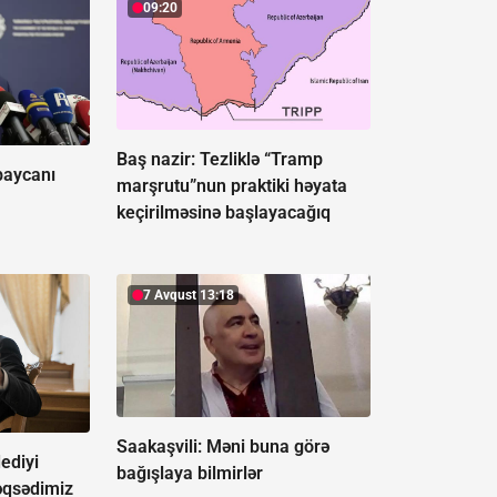
09:20
Baş nazir: Tezliklə “Tramp
baycanı
marşrutu”nun praktiki həyata
keçirilməsinə başlayacağıq
7 Avqust 13:18
Saakaşvili:
Məni buna görə
dediyi
bağışlaya bilmirlər
qsədimiz