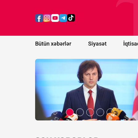
Kobaxidze:
Bu cinayət
Rusiya
prezidentinin
əmri ilə
törədilib
Bütün xəbərlər
Siyasət
İqtisa