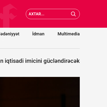
saatlıq
müzakirədən
sonra PKK
Xocavən
ilə bağlı
traktor
qanun
minaya
təsdiqləndi
düşdü
ədəniyyət
İdman
Multimedia
 iqtisadi imicini gücləndirəcək