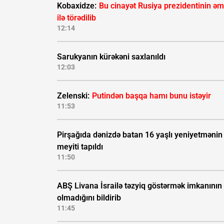
Kobaxidze:
Bu cinayət Rusiya prezidentinin əm
ilə törədilib
12:14
Sarukyanın kürəkəni saxlanıldı
12:03
Zelenski:
Putindən başqa hamı bunu istəyir
11:53
Pirşağıda dənizdə batan 16 yaşlı yeniyetmənin
meyiti tapıldı
11:50
ABŞ Livana İsrailə təzyiq göstərmək imkanının
olmadığını bildirib
11:45