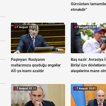
Gürcüstanı tamamil
etməkdir”
7 Avqust 12:11
7 Avqust 11:32
Paşinyan: Rusiyanın
Baş nazir: Avrasiya İ
mallarımıza qoyduğu əngəllər
Birliyi üzv dövlətlərin
Aİİ-yə inamı azaldır
əlaqələrinə mane ol
7 Avqust 10:11
7 Avqust 10:01