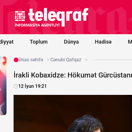
Rusiyanın
daha 12
gəmisi
məhv
edildi
diyyat
Toplum
Dünya
Hadisə
M
Əsas səhifə
Cənubi Qafqaz
İrakli Kobaxidze: Hökumət Gürcüstanın
12 İyun 19:21