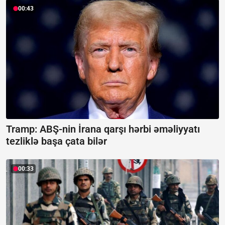
00:43
Tramp: ABŞ-nin İrana qarşı hərbi əməliyyatı
tezliklə başa çata bilər
00:33