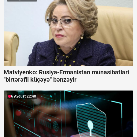
Matviyenko: Rusiya-Ermənistan münasibətləri
"birtərəfli küçəyə" bənzəyir
6 Avqust 22:40