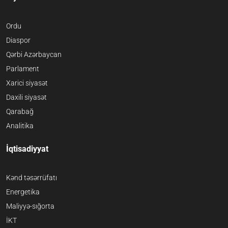
Ordu
Diaspor
Qərbi Azərbaycan
Parlament
Xarici siyasət
Daxili siyasət
Qarabağ
Analitika
İqtisadiyyat
Kənd təsərrüfatı
Energetika
Maliyyə-sığorta
İKT