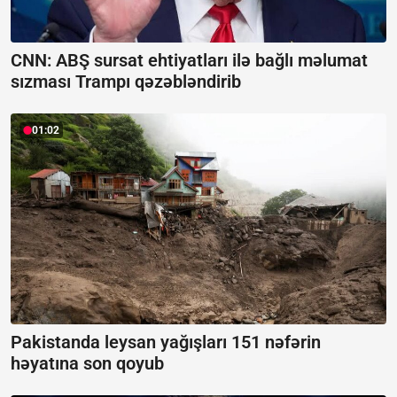
CNN: ABŞ sursat ehtiyatları ilə bağlı məlumat
sızması Trampı qəzəbləndirib
01:02
Pakistanda leysan yağışları 151 nəfərin
həyatına son qoyub