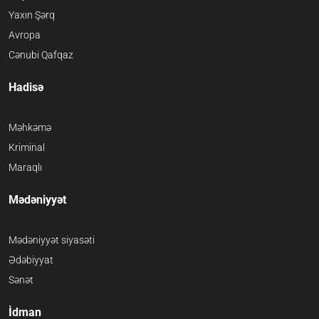
Yaxın Şərq
Avropa
Cənubi Qafqaz
Hadisə
Məhkəmə
Kriminal
Maraqlı
Mədəniyyət
Mədəniyyət siyasəti
Ədəbiyyat
Sənət
İdman