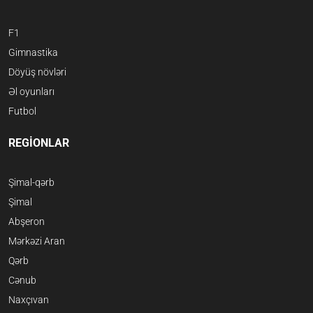
F1
Gimnastika
Döyüş növləri
Əl oyunları
Futbol
REGİONLAR
Şimal-qərb
Şimal
Abşeron
Mərkəzi Aran
Qərb
Cənub
Naxçıvan