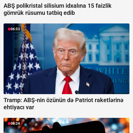
ABŞ polikristal silisium idxalına 15 faizlik
gömrük rüsumu tətbiq edib
06:53
Tramp: ABŞ-nin özünün də Patriot raketlərinə
ehtiyacı var
06:24