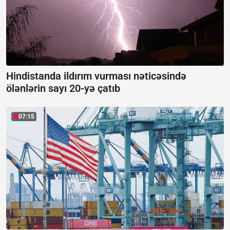
Hindistanda ildırım vurması nəticəsində
ölənlərin sayı 20-yə çatıb
07:15