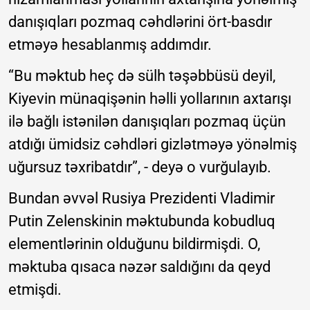
danışıqları pozmaq cəhdlərini ört-basdır
etməyə hesablanmış addımdır.
“Bu məktub heç də sülh təşəbbüsü deyil,
Kiyevin münaqişənin həlli yollarının axtarışı
ilə bağlı istənilən danışıqları pozmaq üçün
atdığı ümidsiz cəhdləri gizlətməyə yönəlmiş
uğursuz təxribatdır”, - deyə o vurğulayıb.
Bundan əvvəl Rusiya Prezidenti Vladimir
Putin Zelenskinin məktubunda kobudluq
elementlərinin olduğunu bildirmişdi. O,
məktuba qısaca nəzər saldığını da qeyd
etmişdi.