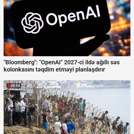
"Bloomberg": "OpenAI" 2027-ci ildə ağıllı səs
kolonkasını təqdim etməyi planlaşdırır
05:59