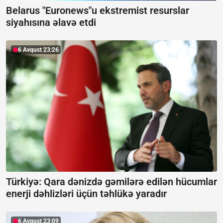
Belarus "Euronews"u ekstremist resurslar
siyahısına əlavə etdi
6 Avqust 23:26
Türkiyə: Qara dənizdə gəmilərə edilən hücumlar
enerji dəhlizləri üçün təhlükə yaradır
6 Avqust 23:09