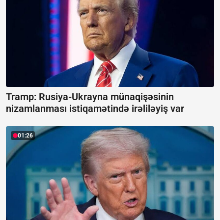
Tramp: Rusiya-Ukrayna münaqişəsinin
nizamlanması istiqamətində irəliləyiş var
01:26