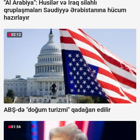
"Al Arabiya": Husilər və İraq silahlı
qruplaşmaları Səudiyyə Ərəbistanına hücum
hazırlayır
02:12
ABŞ-də "doğum turizmi" qadağan edilir
01:56