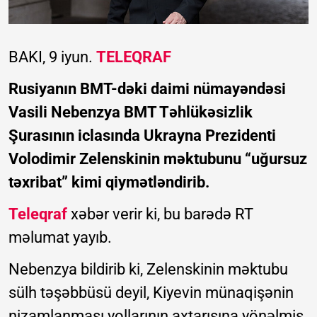
BAKI, 9 iyun.
TELEQRAF
Rusiyanın BMT-dəki daimi nümayəndəsi
Vasili Nebenzya BMT Təhlükəsizlik
Şurasının iclasında Ukrayna Prezidenti
Volodimir Zelenskinin məktubunu “uğursuz
təxribat” kimi qiymətləndirib.
Teleqraf
xəbər verir ki, bu barədə RT
məlumat yayıb.
Nebenzya bildirib ki, Zelenskinin məktubu
sülh təşəbbüsü deyil, Kiyevin münaqişənin
nizamlanması yollarının axtarışına yönəlmiş