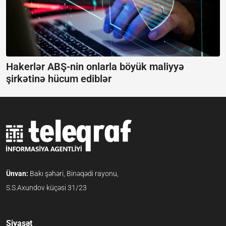
Hakerlər ABŞ-nin onlarla böyük maliyyə
şirkətinə hücum ediblər
Ünvan:
Bakı şəhəri, Binəqədi rayonu,
S.S.Axundov küçəsi 31/23
Siyasət