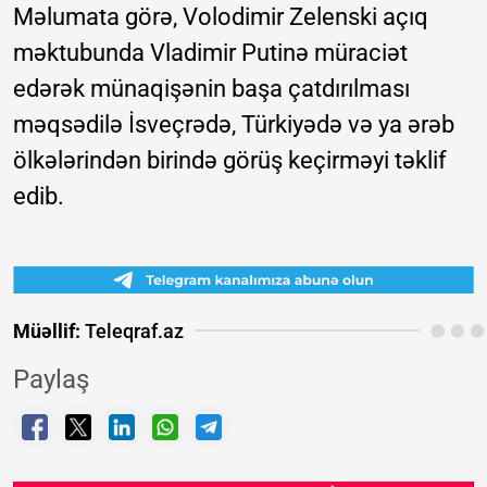
Məlumata görə, Volodimir Zelenski açıq
məktubunda Vladimir Putinə müraciət
edərək münaqişənin başa çatdırılması
məqsədilə İsveçrədə, Türkiyədə və ya ərəb
ölkələrindən birində görüş keçirməyi təklif
edib.
Müəllif:
Teleqraf.az
Paylaş