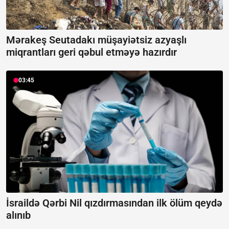
Mərakeş Seutadakı müşayiətsiz azyaşlı
miqrantları geri qəbul etməyə hazırdır
03:45
İsraildə Qərbi Nil qızdırmasından ilk ölüm qeydə
alınıb