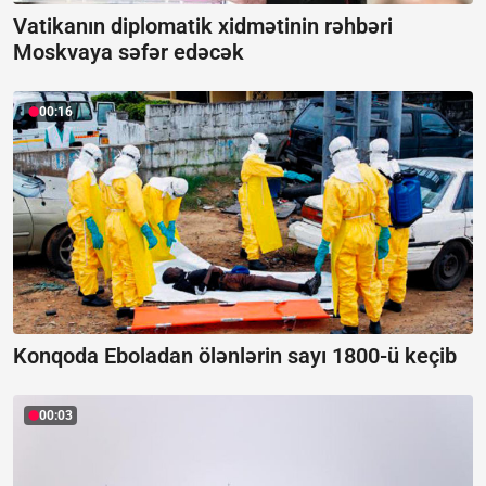
Vatikanın diplomatik xidmətinin rəhbəri
Moskvaya səfər edəcək
00:16
Konqoda Eboladan ölənlərin sayı 1800-ü keçib
00:03