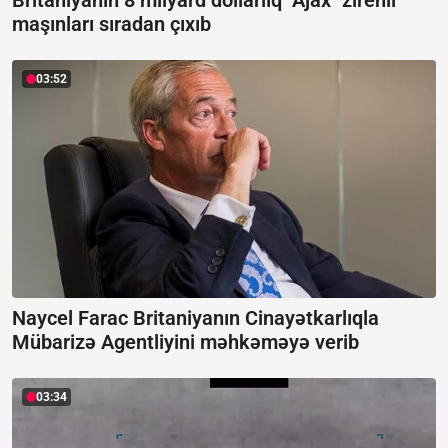
maşınları sıradan çıxıb
03:52
Naycel Farac Britaniyanın Cinayətkarlıqla
Mübarizə Agentliyini məhkəməyə verib
03:34