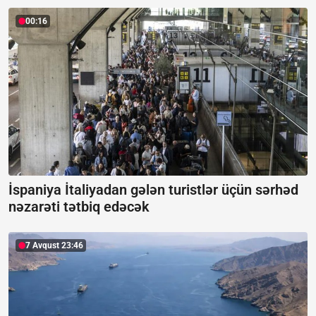
00:16
İspaniya İtaliyadan gələn turistlər üçün sərhəd
nəzarəti tətbiq edəcək
7 Avqust 23:46