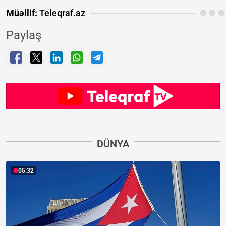
Müəllif:
Teleqraf.az
Paylaş
DÜNYA
05:32