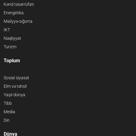
Kənd təsərrüfatı
Energetika
Maliyyə-sığorta
İKT
Nəqliyyat
Turizm
Toplum
Sosial siyasət
Elm və təhsil
Yaşıl dünya
Tibb
Media
Din
Dünya