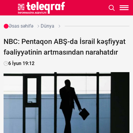
Əsas səhifə
Dünya
NBC: Pentaqon ABŞ-da İsrail kəşfiyyat
fəaliyyətinin artmasından narahatdır
6 İyun 19:12