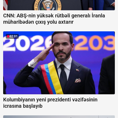
CNN: ABŞ-nin yüksək rütbəli generalı İranla
müharibədən çıxış yolu axtarır
02:01
Kolumbiyanın yeni prezidenti vəzifəsinin
icrasına başlayıb