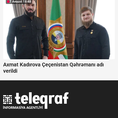
7 Avqust 18:48
Axmat Kadırova Çeçenistan Qəhrəmanı adı
verildi