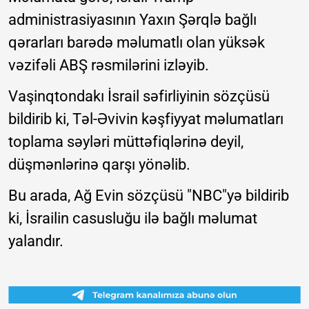
administrasiyasının Yaxın Şərqlə bağlı
qərarları barədə məlumatlı olan yüksək
vəzifəli ABŞ rəsmilərini izləyib.
Vaşinqtondakı İsrail səfirliyinin sözçüsü
bildirib ki, Təl-Əvivin kəşfiyyat məlumatları
toplama səyləri müttəfiqlərinə deyil,
düşmənlərinə qarşı yönəlib.
Bu arada, Ağ Evin sözçüsü "NBC"yə bildirib
ki, İsrailin casusluğu ilə bağlı məlumat
yalandır.