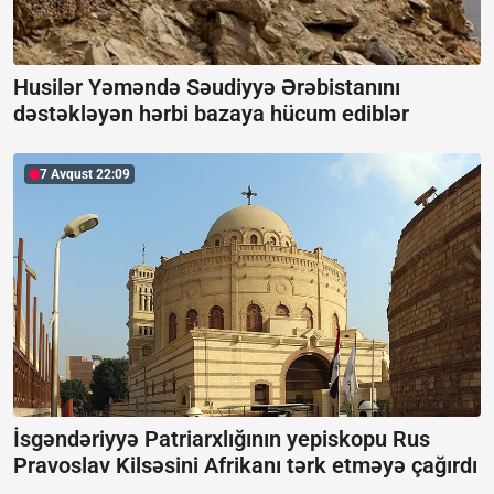
Husilər Yəməndə Səudiyyə Ərəbistanını
dəstəkləyən hərbi bazaya hücum ediblər
7 Avqust 22:09
İsgəndəriyyə Patriarxlığının yepiskopu Rus
Pravoslav Kilsəsini Afrikanı tərk etməyə çağırdı