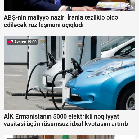
ABŞ-nin maliyyə naziri İranla tezliklə əldə
ediləcək razılaşmanı açıqladı
7 Avqust 19:00
AİK Ermənistanın 5000 elektrikli nəqliyyat
vasitəsi üçün rüsumsuz idxal kvotasını artırıb