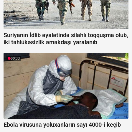
Suriyanın İdlib əyalətində silahlı toqquşma olub,
iki təhlükəsizlik əməkdaşı yaralanıb
00:33
Ebola virusuna yoluxanların sayı 4000-i keçib