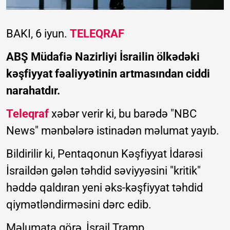
BAKI, 6 iyun.
TELEQRAF
ABŞ Müdafiə Nazirliyi İsrailin ölkədəki
kəşfiyyat fəaliyyətinin artmasından ciddi
narahatdır.
Teleqraf
xəbər verir ki, bu barədə "NBC
News" mənbələrə istinadən məlumat yayıb.
Bildirilir ki, Pentaqonun Kəşfiyyat İdarəsi
İsraildən gələn təhdid səviyyəsini "kritik"
həddə qaldıran yeni əks-kəşfiyyat təhdid
qiymətləndirməsini dərc edib.
Məlumata görə, İsrail Tramp