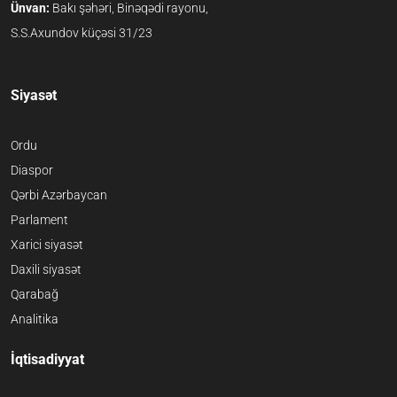
Ünvan:
Bakı şəhəri, Binəqədi rayonu,
S.S.Axundov küçəsi 31/23
Siyasət
Ordu
Diaspor
Qərbi Azərbaycan
Parlament
Xarici siyasət
Daxili siyasət
Qarabağ
Analitika
İqtisadiyyat