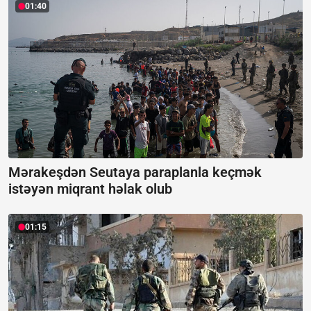
01:40
Mərakeşdən Seutaya paraplanla keçmək
istəyən miqrant həlak olub
01:15