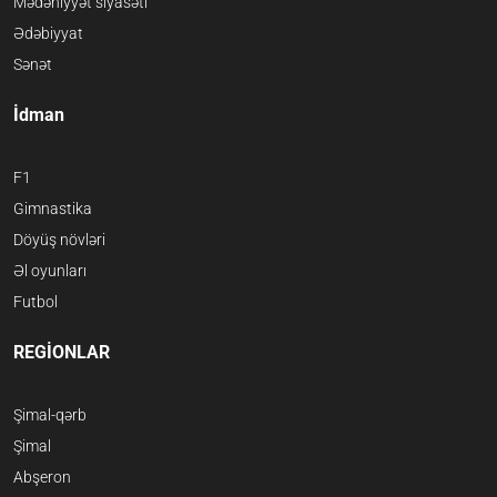
Mədəniyyət siyasəti
Ədəbiyyat
Sənət
İdman
F1
Gimnastika
Döyüş növləri
Əl oyunları
Futbol
REGİONLAR
Şimal-qərb
Şimal
Abşeron