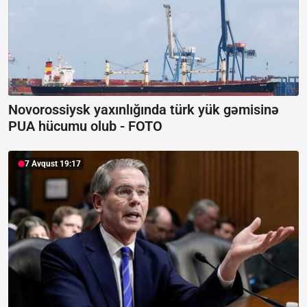
Novorossiysk yaxınlığında türk yük gəmisinə
PUA hücumu olub -
FOTO
7 Avqust 19:17