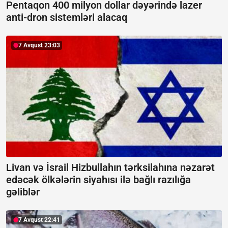
Pentaqon 400 milyon dollar dəyərində lazer
anti-dron sistemləri alacaq
7 Avqust 23:03
Livan və İsrail Hizbullahın tərksilahına nəzarət
edəcək ölkələrin siyahısı ilə bağlı razılığa
gəliblər
7 Avqust 22:41