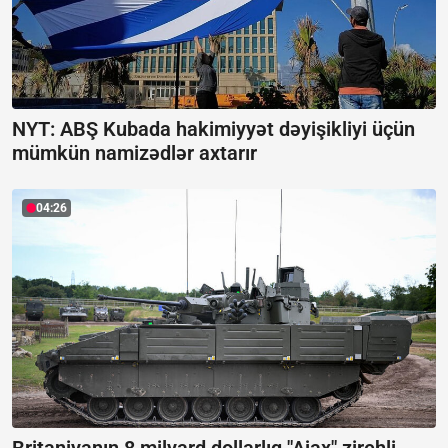
NYT: ABŞ Kubada hakimiyyət dəyişikliyi üçün
mümkün namizədlər axtarır
04:26
Britaniyanın 8 milyard dollarlıq "Ajax" zirehli