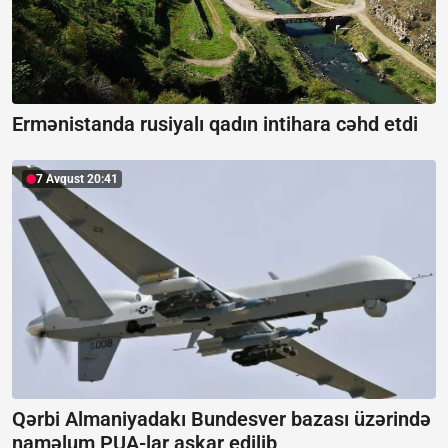
Ermənistanda rusiyalı qadın intihara cəhd etdi
7 Avqust 20:41
Qərbi Almaniyadakı Bundesver bazası üzərində
naməlum PUA-lar aşkar edilib