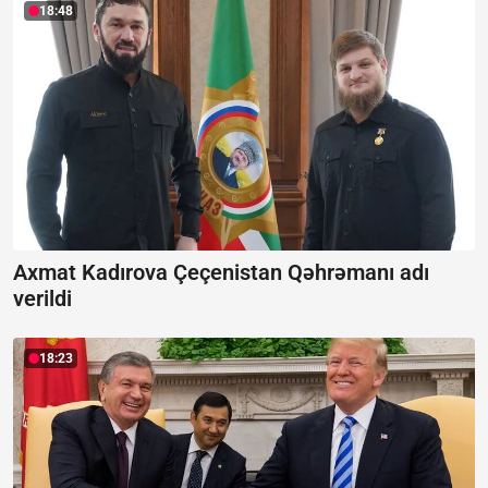
18:48
Axmat Kadırova Çeçenistan Qəhrəmanı adı
verildi
18:23