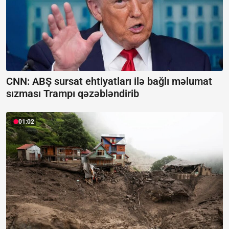
CNN: ABŞ sursat ehtiyatları ilə bağlı məlumat
sızması Trampı qəzəbləndirib
01:02