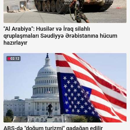
"Al Arabiya": Husilər və İraq silahlı
qruplaşmaları Səudiyyə Ərəbistanına hücum
hazırlayır
02:12
ABŞ-də "doğum turizmi" qadağan edilir