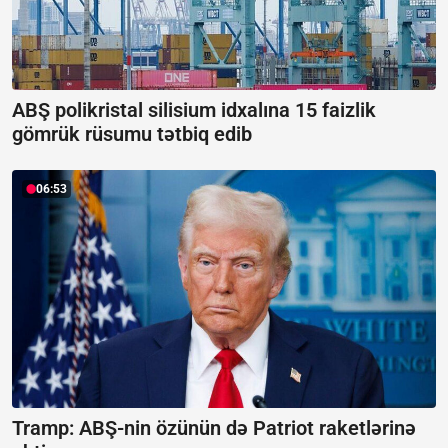
ABŞ polikristal silisium idxalına 15 faizlik
gömrük rüsumu tətbiq edib
06:53
Tramp: ABŞ-nin özünün də Patriot raketlərinə