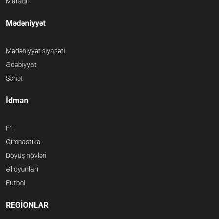
Maraqlı
Mədəniyyət
Mədəniyyət siyasəti
Ədəbiyyat
Sənət
İdman
F1
Gimnastika
Döyüş növləri
Əl oyunları
Futbol
REGİONLAR