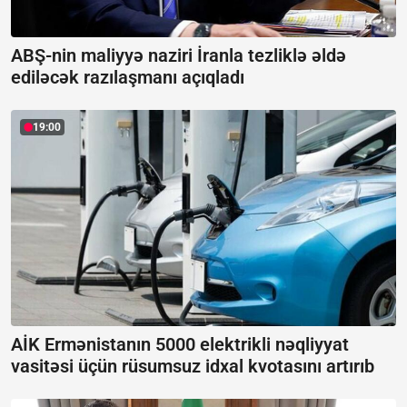
ABŞ-nin maliyyə naziri İranla tezliklə əldə
ediləcək razılaşmanı açıqladı
19:00
AİK Ermənistanın 5000 elektrikli nəqliyyat
vasitəsi üçün rüsumsuz idxal kvotasını artırıb