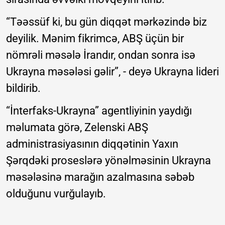
“Təəssüf ki, bu gün diqqət mərkəzində biz
deyilik. Mənim fikrimcə, ABŞ üçün bir
nömrəli məsələ İrandır, ondan sonra isə
Ukrayna məsələsi gəlir”, - deyə Ukrayna lideri
bildirib.
“İnterfaks-Ukrayna” agentliyinin yaydığı
məlumata görə, Zelenski ABŞ
administrasiyasının diqqətinin Yaxın
Şərqdəki proseslərə yönəlməsinin Ukrayna
məsələsinə marağın azalmasına səbəb
olduğunu vurğulayıb.