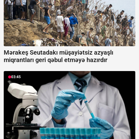
Mərakeş Seutadakı müşayiətsiz azyaşlı
miqrantları geri qəbul etməyə hazırdır
03:45