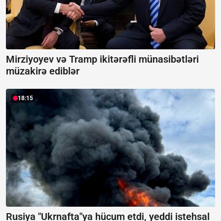
Mirziyoyev və Tramp ikitərəfli münasibətləri
müzakirə ediblər
18:15
Rusiya "Ukrnafta"ya hücum etdi, yeddi istehsal