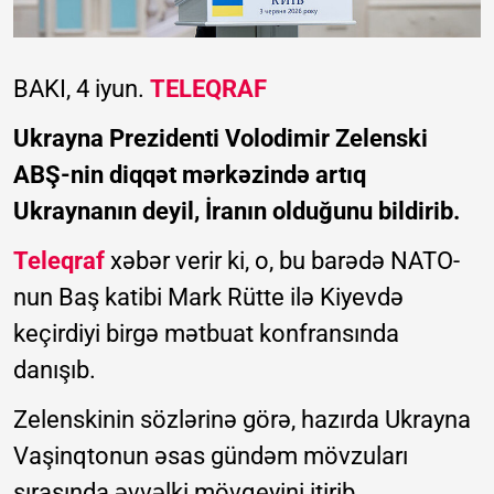
BAKI, 4 iyun.
TELEQRAF
Ukrayna Prezidenti Volodimir Zelenski
ABŞ-nin diqqət mərkəzində artıq
Ukraynanın deyil, İranın olduğunu bildirib.
Teleqraf
xəbər verir ki, o, bu barədə NATO-
nun Baş katibi Mark Rütte ilə Kiyevdə
keçirdiyi birgə mətbuat konfransında
danışıb.
Zelenskinin sözlərinə görə, hazırda Ukrayna
Vaşinqtonun əsas gündəm mövzuları
sırasında əvvəlki mövqeyini itirib.