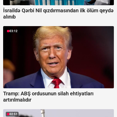
İsraildə Qərbi Nil qızdırmasından ilk ölüm qeydə
alınıb
03:12
Tramp: ABŞ ordusunun silah ehtiyatları
artırılmalıdır
02:51