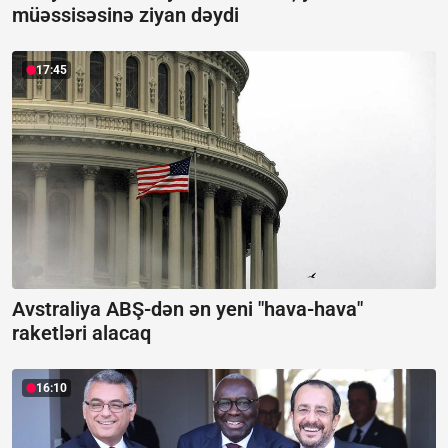
müəssisəsinə ziyan dəydi
17:45
Avstraliya ABŞ-dən ən yeni "hava-hava"
raketləri alacaq
16:10