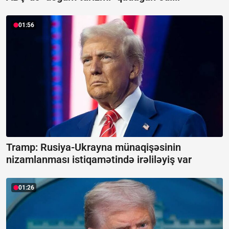
01:56
Tramp: Rusiya-Ukrayna münaqişəsinin
nizamlanması istiqamətində irəliləyiş var
01:26