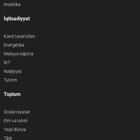
Analitika
İqtisadiyyat
Kənd təsərrüfatı
Energetika
Maliyyə-sığorta
İKT
Nəqliyyat
Turizm
Toplum
Sosial siyasət
Elm və təhsil
Yaşıl dünya
Tibb