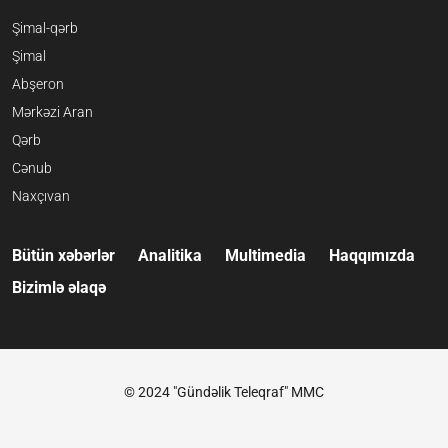
Şimal-qərb
Şimal
Abşeron
Mərkəzi Aran
Qərb
Cənub
Naxçıvan
Bütün xəbərlər
Analitika
Multimedia
Haqqımızda
Bizimlə əlaqə
© 2024 "Gündəlik Teleqraf" MMC