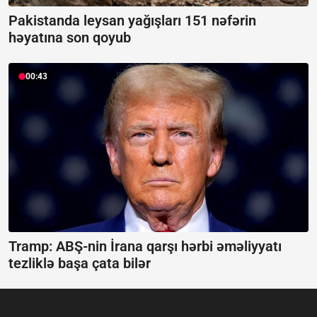
Pakistanda leysan yağışları 151 nəfərin
həyatına son qoyub
00:43
Tramp: ABŞ-nin İrana qarşı hərbi əməliyyatı
tezliklə başa çata bilər