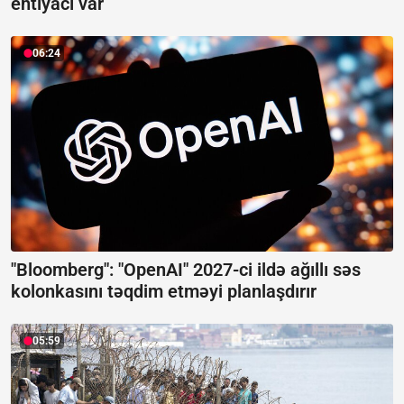
ehtiyacı var
06:24
"Bloomberg": "OpenAI" 2027-ci ildə ağıllı səs
kolonkasını təqdim etməyi planlaşdırır
05:59