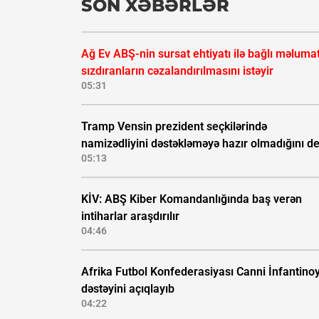
SON XƏBƏRLƏR
Ağ Ev ABŞ-nin sursat ehtiyatı ilə bağlı məluma
sızdıranların cəzalandırılmasını istəyir
05:31
Tramp Vensin prezident seçkilərində
namizədliyini dəstəkləməyə hazır olmadığını d
05:13
KİV: ABŞ Kiber Komandanlığında baş verən
intiharlar araşdırılır
04:46
Afrika Futbol Konfederasiyası Canni İnfantino
dəstəyini açıqlayıb
04:22