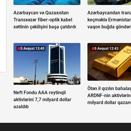
Azərbaycan və Qazaxıstan
Azərbaycandan tranz
Transxəzər fiber-optik kabel
keçməklə Ermənista
xəttinin çəkilişini başa çatdırdı
vaqon buğda göndəri
5 Avqust 13:45
5 Avqust 12:43
Ötən il qızılın bahal
Neft Fondu AAA reytinqli
ARDNF-nin aktivlərin
aktivlərini 7,7 milyard dollar
milyard dollar qazan
azaldıb