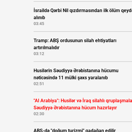
İsraildə Qərbi Nil qızdırmasından ilk ölüm qeyd
alınıb
03:45
Tramp: ABŞ ordusunun silah ehtiyatları
artırılmalıdır
03:12
Husilərin Səudiyyə Ərəbistanına hücumu
nəticəsində 11 mülki şəxs yaralanıb
02:51
"Al Arabiya": Husilər və İraq silahlı qruplaşmala
Səudiyyə Ərəbistanına hücum hazırlayır
02:30
ABŞ-də "doğum turizmi" qadağan edilir