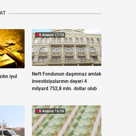
YAT
6 Avqust 17:10
Neft Fondunun daşınmaz əmlak
ılın iyul
investisiyalarının dəyəri 4
milyard 752,8 mln. dollar olub
6 Avqust 16:16