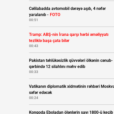
Cəlilabadda avtomobil dərəyə aşıb, 4 nəfər
yaralanıb -
FOTO
00:51
Tramp: ABŞ-nin İrana qarşı hərbi əməliyyatı
tezliklə başa çata bilər
00:43
Pakistan təhlükəsizlik qüvvələri ölkənin cənub-
qərbində 12 silahlını məhv edib
00:33
Vatikanın diplomatik xidmətinin rəhbəri Moskv
səfər edəcək
00:24
Konqoda Eboladan ölənlərin sayı 1800-ü keçib