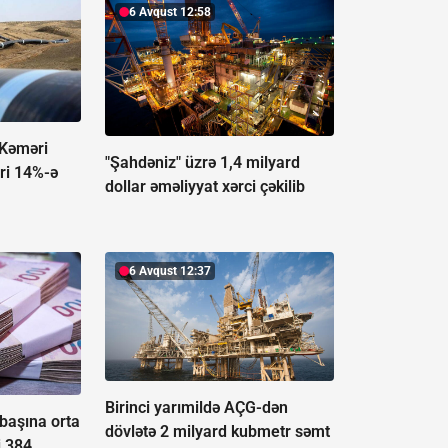
6 Avqust 12:58
 Kəməri
"Şahdəniz" üzrə 1,4 milyard
əri 14%-ə
dollar əməliyyat xərci çəkilib
6 Avqust 12:37
Birinci yarımildə AÇG-dən
aşına orta
dövlətə 2 milyard kubmetr səmt
i 384