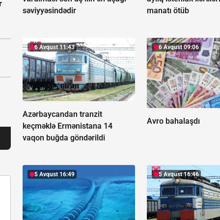
r
səviyyəsindədir
manatı ötüb
6 Avqust 11:43
6 Avqust 09:06
Azərbaycandan tranzit
Avro bahalaşdı
keçməklə Ermənistana 14
vaqon buğda göndərildi
5 Avqust 16:49
5 Avqust 16:46