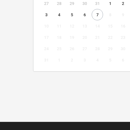
27
28
29
30
31
1
2
3
4
5
6
7
8
9
10
11
12
13
14
15
16
17
18
19
20
21
22
23
24
25
26
27
28
29
30
31
1
2
3
4
5
6