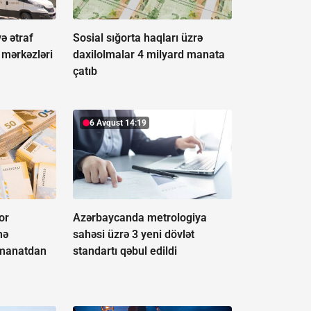
ə ətraf
Sosial sığorta haqları üzrə
 mərkəzləri
daxilolmalar 4 milyard manata
çatıb
6 Avqust 14:19
or
Azərbaycanda metrologiya
mə
sahəsi üzrə 3 yeni dövlət
n manatdan
standartı qəbul edildi