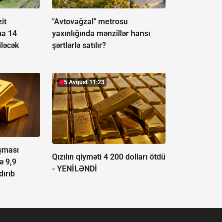
it
"Avtovağzal" metrosu
na 14
yaxınlığında mənzillər hansı
ləcək
şərtlərlə satılır?
5 Avqust 11:23
aşması
Qızılın qiyməti 4 200 dolları ötdü
ə 9,9
-
YENİLƏNDİ
dırıb