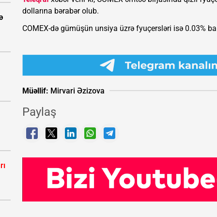
dollarına bərabər olub.
ə
COMEX-də gümüşün unsiya üzrə fyuçersləri isə 0.03% baha
Müəllif:
Mirvari Əzizova
Paylaş
rı