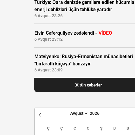
Türkiyə: Qara dənizdə gəmilərə edilən hücumla
enerji dəhlizləri üçün təhlükə yaradır
6 Avqust 23:26
Elvin Cəfərquliyev zədələndi -
VİDEO
6 Avqust 23:12
Matviyenko: Rusiya-Ermənistan münasibətləri
"birtərəfli küçəyə" bənzəyir
6 Avqust 23:09
Bütün xəbərlər
Ç
Ç
C
C
Ş
B
B