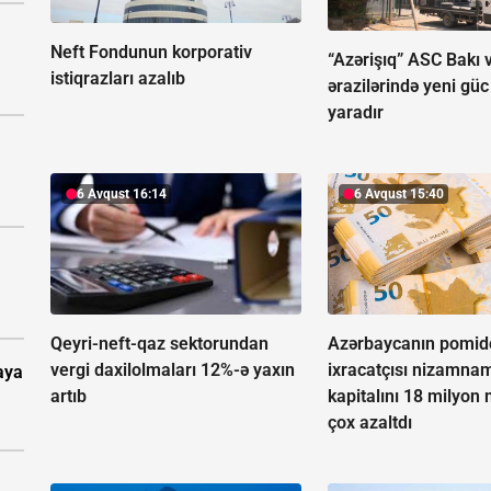
Neft Fondunun korporativ
“Azərişıq” ASC Bakı v
istiqrazları azalıb
ərazilərində yeni güc
yaradır
6 Avqust 16:14
6 Avqust 15:40
Qeyri-neft-qaz sektorundan
Azərbaycanın pomid
vergi daxilolmaları 12%-ə yaxın
ixracatçısı nizamna
aya
artıb
kapitalını 18 milyo
çox azaltdı