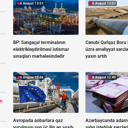
6 Avqust 13:51
6 Avqust 13:07
BP: Səngəçal terminalının
Cənubi Qafqaz Boru
elektrikləşdirilməsi istismar
üzrə əməliyyat xərcl
sınaqları mərhələsindədir
yaxın artıb
6 Avqust 12:46
6 Avqust 12:40
ın
Avropada anbarlara qaz
Azərbaycanda adamb
vurulması son üç ilin ən aşağı
aylıq istehlak xərclər