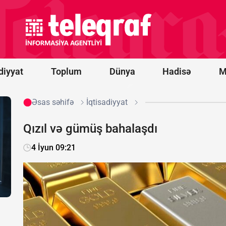
Ərəbistanına
hücumu
nəticəsində
11 mülki
şəxs
yaralanıb
diyyat
Toplum
Dünya
Hadisə
M
Əsas səhifə
İqtisadiyyat
Qızıl və gümüş bahalaşdı
4 İyun 09:21