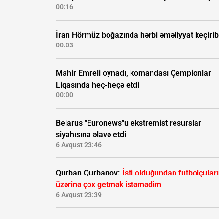
00:16
İran Hörmüz boğazında hərbi əməliyyat keçirib
00:03
Mahir Emreli oynadı, komandası Çempionlar
Liqasında heç-heçə etdi
00:00
Belarus "Euronews"u ekstremist resurslar
siyahısına əlavə etdi
6 Avqust 23:46
Qurban Qurbanov:
İsti olduğundan futbolçular
üzərinə çox getmək istəmədim
6 Avqust 23:39