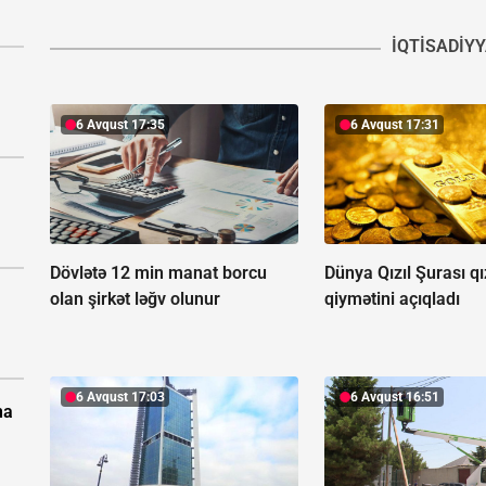
İQTISADIY
6 Avqust 17:35
6 Avqust 17:31
Dövlətə 12 min manat borcu
Dünya Qızıl Şurası qız
olan şirkət ləğv olunur
qiymətini açıqladı
6 Avqust 17:03
6 Avqust 16:51
na