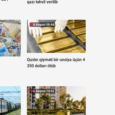
qazı təhvil verilib
6 Avqust 08:46
Qızılın qiyməti bir unsiya üçün 4
350 dolları ötüb
5 Avqust 14:52