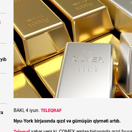
t
eyib
BAKI, 4 iyun.
TELEQRAF
ya
Nyu-York birjasında qızıl və gümüşün qiyməti artıb.
xəbər verir ki, COMEX əmtəə birjasında qızıl fyuç
Teleqraf