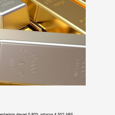
erslərinin dəyəri 0.80% artaraq 4.502 ABŞ