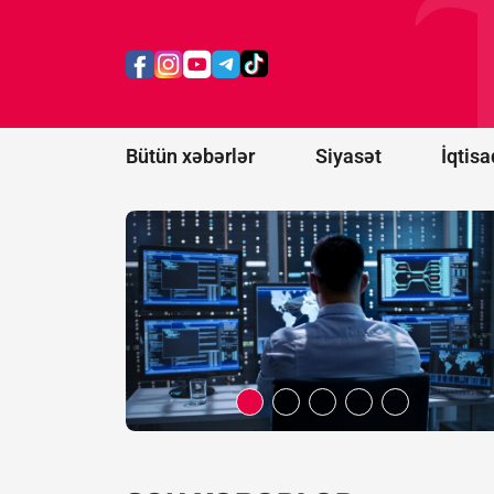
KİV: ABŞ Kiber
Komandanlığında
baş verən
intiharlar
araşdırılır
Bütün xəbərlər
Siyasət
İqtisa