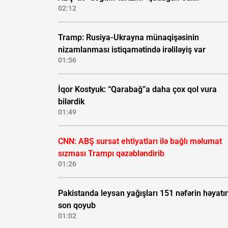
02:12
Tramp: Rusiya-Ukrayna münaqişəsinin
nizamlanması istiqamətində irəliləyiş var
01:56
İqor Kostyuk: “Qarabağ”a daha çox qol vura
bilərdik
01:49
CNN: ABŞ sursat ehtiyatları ilə bağlı məlumat
sızması Trampı qəzəbləndirib
01:26
Pakistanda leysan yağışları 151 nəfərin həyatı
son qoyub
01:02