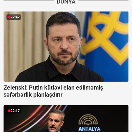
DÜNYA
22:42
Zelenski: Putin kütləvi elan edilməmiş
səfərbərlik planlaşdırır
22:17