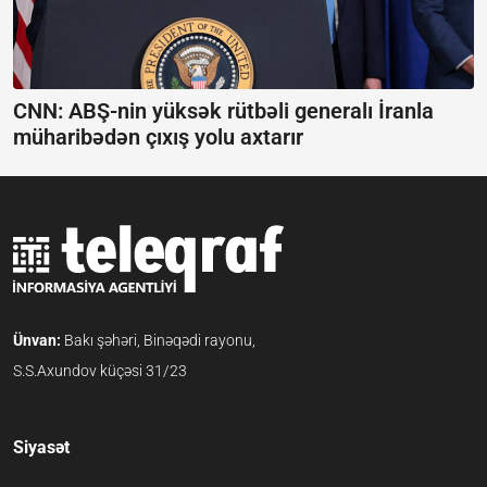
CNN: ABŞ-nin yüksək rütbəli generalı İranla
müharibədən çıxış yolu axtarır
Ünvan:
Bakı şəhəri, Binəqədi rayonu,
S.S.Axundov küçəsi 31/23
Siyasət