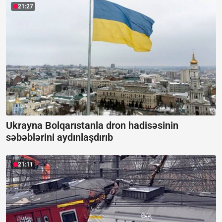
21:27
Ukrayna Bolqarıstanla dron hadisəsinin
səbəblərini aydınlaşdırıb
21:11