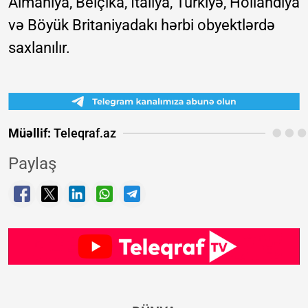
Almaniya, Belçika, İtaliya, Türkiyə, Hollandiya
və Böyük Britaniyadakı hərbi obyektlərdə
saxlanılır.
Müəllif:
Teleqraf.az
Paylaş