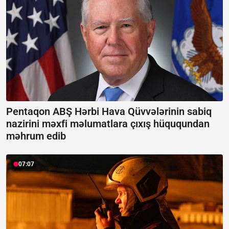
Pentaqon ABŞ Hərbi Hava Qüvvələrinin sabiq
nazirini məxfi məlumatlara çıxış hüququndan
məhrum edib
07:07