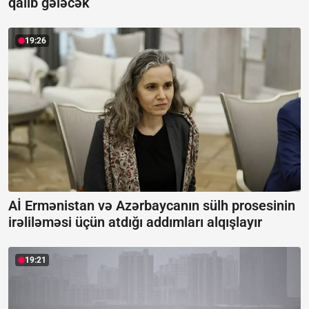
qalib gələcək
19:26
Aİ Ermənistan və Azərbaycanın sülh prosesinin
irəliləməsi üçün atdığı addımları alqışlayır
19:21