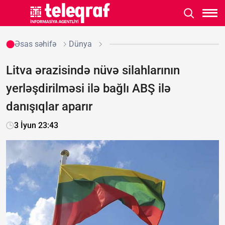
Əsas səhifə
Dünya
Litva ərazisində nüvə silahlarının
yerləşdirilməsi ilə bağlı ABŞ ilə
danışıqlar aparır
3 İyun 23:43