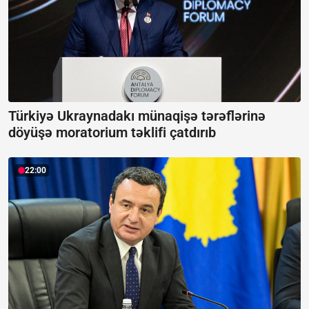
Türkiyə Ukraynadakı münaqişə tərəflərinə
döyüşə moratorium təklifi çatdırıb
22:00