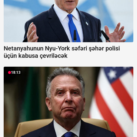
Netanyahunun Nyu-York səfəri şəhər polisi
üçün kabusa çevriləcək
18:13