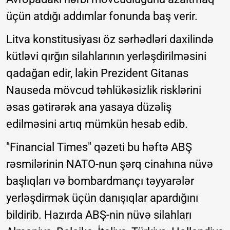
üçün atdığı addımlar fonunda baş verir.
Litva konstitusiyası öz sərhədləri daxilində
kütləvi qırğın silahlarının yerləşdirilməsini
qadağan edir, lakin Prezident Gitanas
Nauseda mövcud təhlükəsizlik risklərini
əsas gətirərək ana yasaya düzəliş
edilməsini artıq mümkün hesab edib.
"Financial Times" qəzeti bu həftə ABŞ
rəsmilərinin NATO-nun şərq cinahına nüvə
başlıqları və bombardmançı təyyarələr
yerləşdirmək üçün danışıqlar apardığını
bildirib. Hazırda ABŞ-nin nüvə silahları