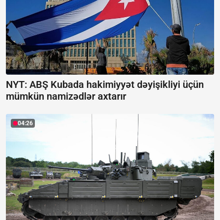
NYT: ABŞ Kubada hakimiyyət dəyişikliyi üçün
mümkün namizədlər axtarır
04:26