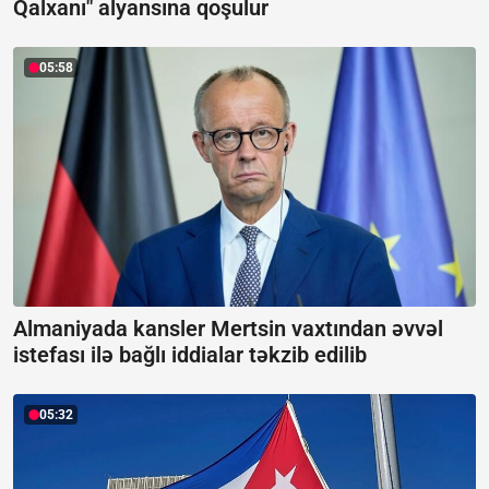
Qalxanı" alyansına qoşulur
05:58
Almaniyada kansler Mertsin vaxtından əvvəl
istefası ilə bağlı iddialar təkzib edilib
05:32