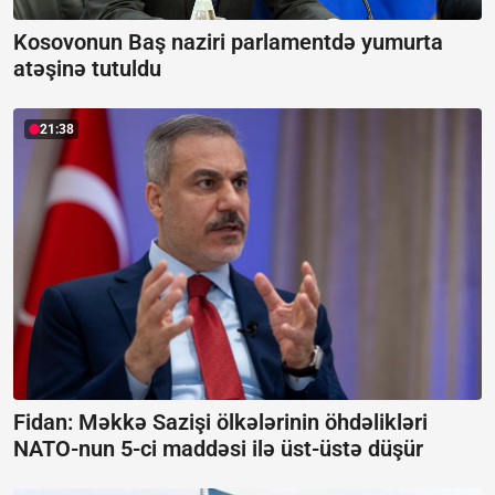
Kosovonun Baş naziri parlamentdə yumurta
atəşinə tutuldu
21:38
Fidan: Məkkə Sazişi ölkələrinin öhdəlikləri
NATO-nun 5-ci maddəsi ilə üst-üstə düşür