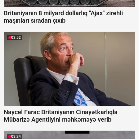
Britaniyanın 8 milyard dollarlıq "Ajax" zirehli
maşınları sıradan çıxıb
03:52
Naycel Farac Britaniyanın Cinayətkarlıqla
Mübarizə Agentliyini məhkəməyə verib
03:34