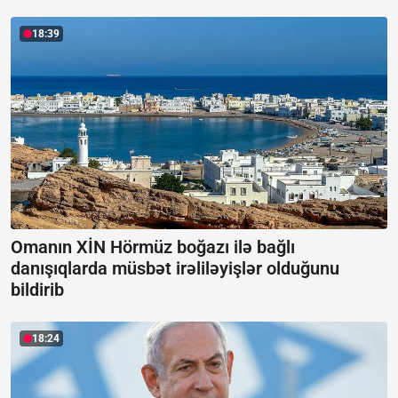
18:39
Omanın XİN Hörmüz boğazı ilə bağlı
danışıqlarda müsbət irəliləyişlər olduğunu
bildirib
18:24