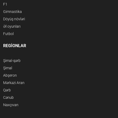
F1
Gimnastika
Döyüş növləri
Əl oyunları
Futbol
REGİONLAR
Şimal-qərb
Şimal
Abşeron
Mərkəzi Aran
Qərb
Cənub
Naxçıvan