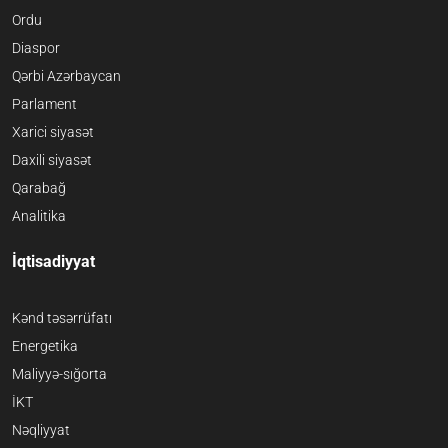
Ordu
Diaspor
Qərbi Azərbaycan
Parlament
Xarici siyasət
Daxili siyasət
Qarabağ
Analitika
İqtisadiyyat
Kənd təsərrüfatı
Energetika
Maliyyə-sığorta
İKT
Nəqliyyat