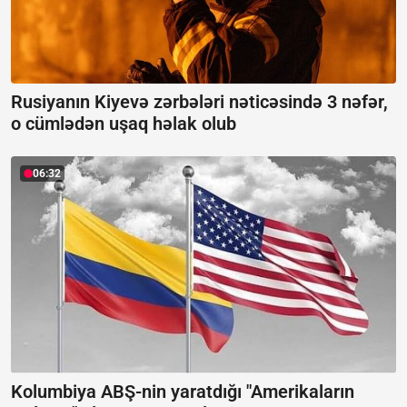
Rusiyanın Kiyevə zərbələri nəticəsində 3 nəfər,
o cümlədən uşaq həlak olub
06:32
Kolumbiya ABŞ-nin yaratdığı "Amerikaların