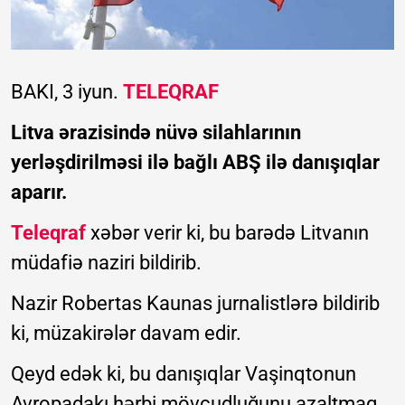
BAKI, 3 iyun.
TELEQRAF
Litva ərazisində nüvə silahlarının
yerləşdirilməsi ilə bağlı ABŞ ilə danışıqlar
aparır.
Teleqraf
xəbər verir ki, bu barədə Litvanın
müdafiə naziri bildirib.
Nazir Robertas Kaunas jurnalistlərə bildirib
ki, müzakirələr davam edir.
Qeyd edək ki, bu danışıqlar Vaşinqtonun
Avropadakı hərbi mövcudluğunu azaltmaq