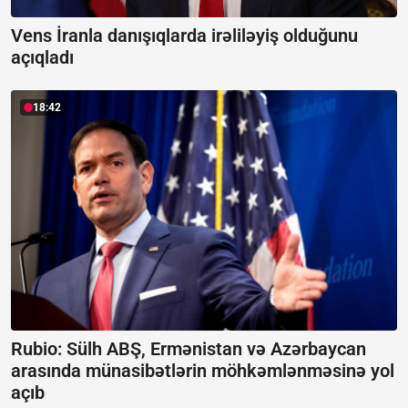
Vens İranla danışıqlarda irəliləyiş olduğunu
açıqladı
18:42
Rubio: Sülh ABŞ, Ermənistan və Azərbaycan
arasında münasibətlərin möhkəmlənməsinə yol
açıb