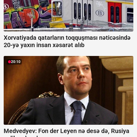
Xorvatiyada qatarların toqquşması nəticəsində
20-yə yaxın insan xəsarət alıb
20:10
Medvedyev: Fon der Leyen nə desə də, Rusiya