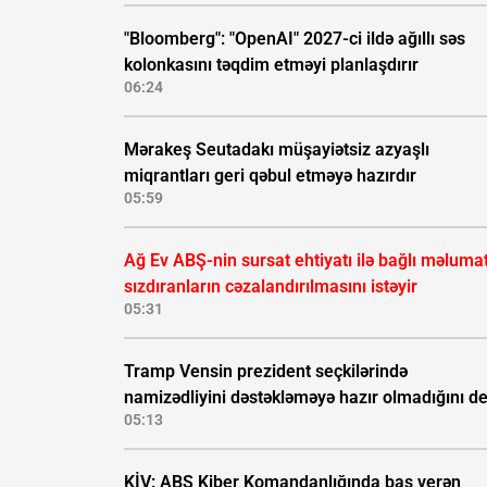
"Bloomberg": "OpenAI" 2027-ci ildə ağıllı səs
kolonkasını təqdim etməyi planlaşdırır
06:24
Mərakeş Seutadakı müşayiətsiz azyaşlı
miqrantları geri qəbul etməyə hazırdır
05:59
Ağ Ev ABŞ-nin sursat ehtiyatı ilə bağlı məluma
sızdıranların cəzalandırılmasını istəyir
05:31
Tramp Vensin prezident seçkilərində
namizədliyini dəstəkləməyə hazır olmadığını d
05:13
KİV: ABŞ Kiber Komandanlığında baş verən