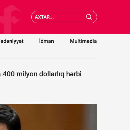
Ərəbista
KİV: ABŞ Kiber
hücumu
Komandanlığında
nəticəsi
baş verən
11 mülki
intiharlar
şəxs
araşdırılır
yaralanı
ədəniyyət
İdman
Multimedia
400 milyon dollarlıq hərbi