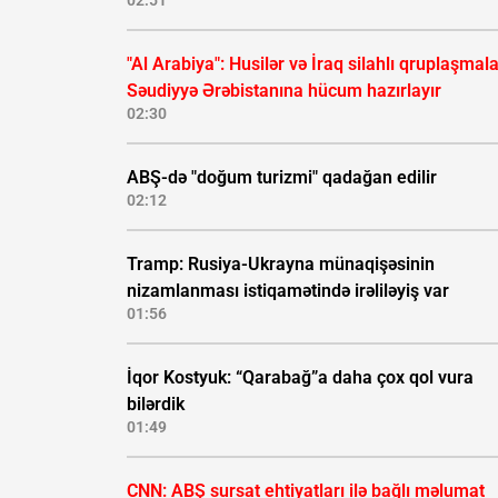
02:51
"Al Arabiya": Husilər və İraq silahlı qruplaşmala
Səudiyyə Ərəbistanına hücum hazırlayır
02:30
ABŞ-də "doğum turizmi" qadağan edilir
02:12
Tramp: Rusiya-Ukrayna münaqişəsinin
nizamlanması istiqamətində irəliləyiş var
01:56
İqor Kostyuk: “Qarabağ”a daha çox qol vura
bilərdik
01:49
CNN: ABŞ sursat ehtiyatları ilə bağlı məlumat