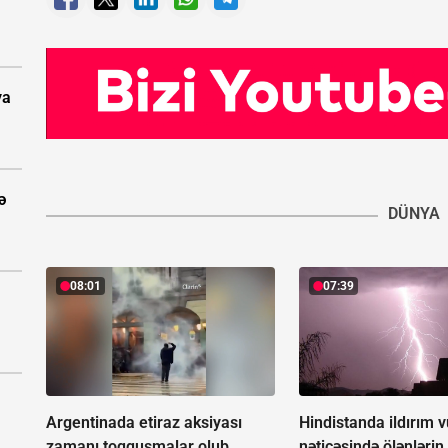
ya
ə
DÜNYA
08:01
07:39
Argentinada etiraz aksiyası
Hindistanda ildırım 
zamanı toqquşmalar olub,
nəticəsində ölənlərin