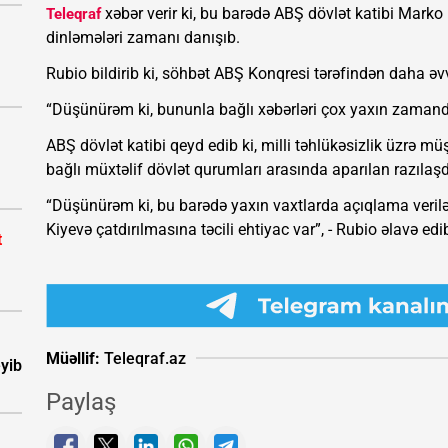
xəbər verir ki, bu barədə ABŞ dövlət katibi Mark
Teleqraf
dinləmələri zamanı danışıb.
Rubio bildirib ki, söhbət ABŞ Konqresi tərəfindən daha əv
“Düşünürəm ki, bununla bağlı xəbərləri çox yaxın zamanda
ABŞ dövlət katibi qeyd edib ki, milli təhlükəsizlik üzrə mü
bağlı müxtəlif dövlət qurumları arasında aparılan razılaşd
“Düşünürəm ki, bu barədə yaxın vaxtlarda açıqlama veriləc
Kiyevə çatdırılmasına təcili ehtiyac var”, - Rubio əlavə edi
t
Müəllif:
Teleqraf.az
eyib
Paylaş