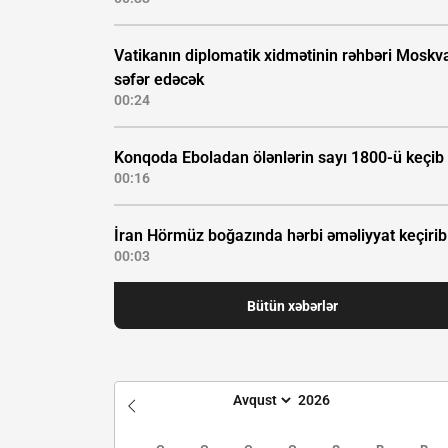
Vatikanın diplomatik xidmətinin rəhbəri Moskv
səfər edəcək
00:24
Konqoda Eboladan ölənlərin sayı 1800-ü keçib
00:16
İran Hörmüz boğazında hərbi əməliyyat keçirib
00:03
Bütün xəbərlər