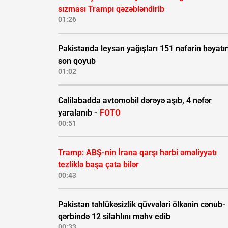
sızması Trampı qəzəbləndirib
01:26
Pakistanda leysan yağışları 151 nəfərin həyatı
son qoyub
01:02
Cəlilabadda avtomobil dərəyə aşıb, 4 nəfər
yaralanıb -
FOTO
00:51
Tramp: ABŞ-nin İrana qarşı hərbi əməliyyatı
tezliklə başa çata bilər
00:43
Pakistan təhlükəsizlik qüvvələri ölkənin cənub-
qərbində 12 silahlını məhv edib
00:33