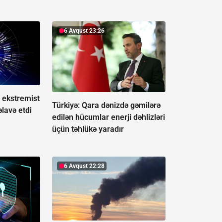
6 Avqust 23:26
 ekstremist
Türkiyə: Qara dənizdə gəmilərə
əlavə etdi
edilən hücumlar enerji dəhlizləri
üçün təhlükə yaradır
6 Avqust 22:28