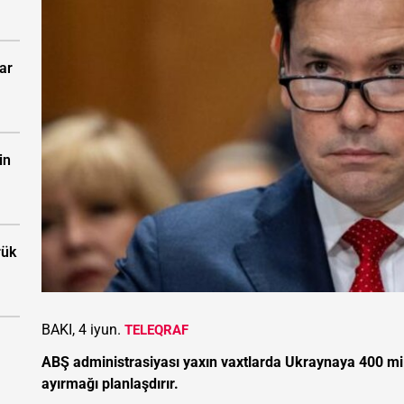
ar
in
rük
BAKI, 4 iyun.
TELEQRAF
ABŞ administrasiyası yaxın vaxtlarda Ukraynaya 400 mil
ayırmağı planlaşdırır.