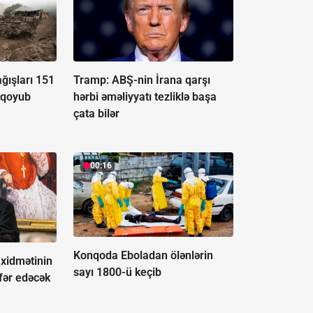
ğışları 151
Tramp: ABŞ-nin İrana qarşı
 qoyub
hərbi əməliyyatı tezliklə başa
çata bilər
00:16
Konqoda Eboladan ölənlərin
 xidmətinin
sayı 1800-ü keçib
fər edəcək