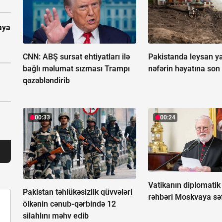
aya
CNN: ABŞ sursat ehtiyatları ilə
Pakistanda leysan ya
bağlı məlumat sızması Trampı
nəfərin həyatına son
qəzəbləndirib
00:33
00:24
Vatikanın diplomatik
Pakistan təhlükəsizlik qüvvələri
rəhbəri Moskvaya sə
ölkənin cənub-qərbində 12
silahlını məhv edib