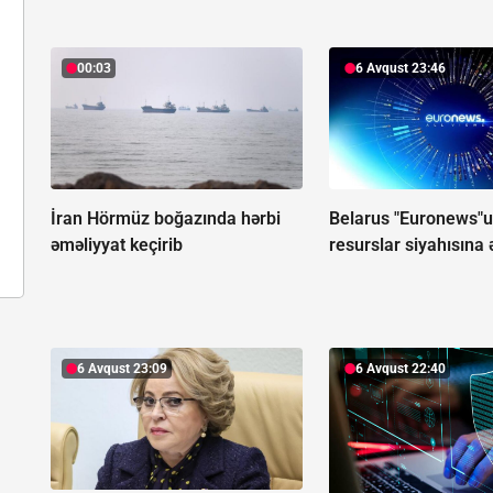
00:03
6 Avqust 23:46
İran Hörmüz boğazında hərbi
Belarus "Euronews"u
əməliyyat keçirib
resurslar siyahısına 
6 Avqust 23:09
6 Avqust 22:40