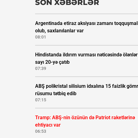
SON XƏBƏRLƏR
Argentinada etiraz aksiyası zamanı toqquşmal
olub, saxlanılanlar var
08:01
Hindistanda ildırım vurması nəticəsində ölənlər
sayı 20-yə çatıb
07:39
ABŞ polikristal silisium idxalına 15 faizlik göm
rüsumu tətbiq edib
07:15
Tramp: ABŞ-nin özünün də Patriot raketlərinə
ehtiyacı var
06:53