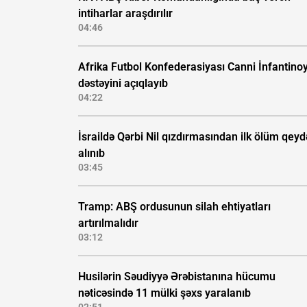
intiharlar araşdırılır
04:46
Afrika Futbol Konfederasiyası Canni İnfantino
dəstəyini açıqlayıb
04:22
İsraildə Qərbi Nil qızdırmasından ilk ölüm qeyd
alınıb
03:45
Tramp: ABŞ ordusunun silah ehtiyatları
artırılmalıdır
03:12
Husilərin Səudiyyə Ərəbistanına hücumu
nəticəsində 11 mülki şəxs yaralanıb