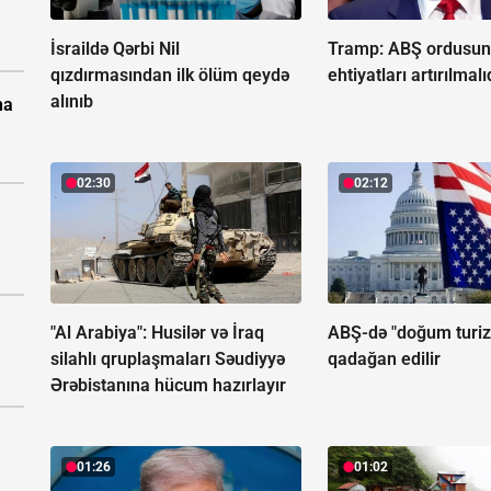
İsraildə Qərbi Nil
Tramp: ABŞ ordusun
qızdırmasından ilk ölüm qeydə
ehtiyatları artırılmalı
alınıb
na
02:30
02:12
"Al Arabiya": Husilər və İraq
ABŞ-də "doğum turiz
silahlı qruplaşmaları Səudiyyə
qadağan edilir
Ərəbistanına hücum hazırlayır
01:26
01:02