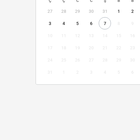
Ç
Ç
C
C
Ş
B
B
27
28
29
30
31
1
2
3
4
5
6
7
8
9
10
11
12
13
14
15
16
17
18
19
20
21
22
23
24
25
26
27
28
29
30
31
1
2
3
4
5
6