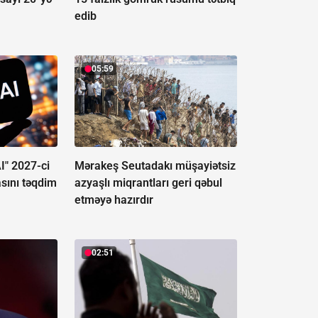
edib
05:59
I" 2027-ci
Mərakeş Seutadakı müşayiətsiz
asını təqdim
azyaşlı miqrantları geri qəbul
etməyə hazırdır
02:51