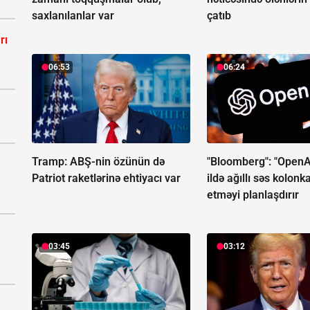
saxlanılanlar var
çatıb
rı
06:53
06:24
Tramp: ABŞ-nin özünün də
"Bloomberg": "OpenA
Patriot raketlərinə ehtiyacı var
ildə ağıllı səs kolonk
etməyi planlaşdırır
03:45
03:12