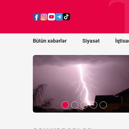
ildırım
vurması
nəticəsində
ölənlərin
sayı 20-yə
çatıb
Bütün xəbərlər
Siyasət
İqtisa