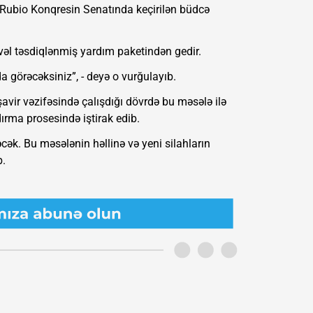
o Rubio Konqresin Senatında keçirilən büdcə
vəl təsdiqlənmiş yardım paketindən gedir.
 görəcəksiniz”, - deyə o vurğulayıb.
şavir vəzifəsində çalışdığı dövrdə bu məsələ ilə
ırma prosesində iştirak edib.
ək. Bu məsələnin həllinə və yeni silahların
b.