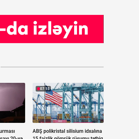
07:15
vurması
ABŞ polikristal silisium idxalına
 sayı 20-yə
15 faizlik gömrük rüsumu tətbiq