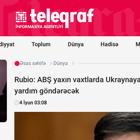
idxalına
15 faizlik
gömrük
rüsumu
tətbiq
edib
diyyat
Toplum
Dünya
Hadisə
M
Əsas səhifə
Dünya
Rubio: ABŞ yaxın vaxtlarda Ukraynaya 
yardım göndərəcək
4 İyun 03:08