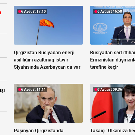
6 Avqust 17:10
6 Avqust 16:58
ı
Qırğızıstan Rusiyadan enerji
Rusiyadan sərt ittiha
asılılığını azaltmaq istəyir -
Ermənistan düşmənlə
Siyahısında Azərbaycan da var
tərəfinə keçir
6 Avqust 11:11
6 Avqust 09:36
ışı
Paşinyan Qırğızıstanda
Takaiçi: Ölkəmizə he