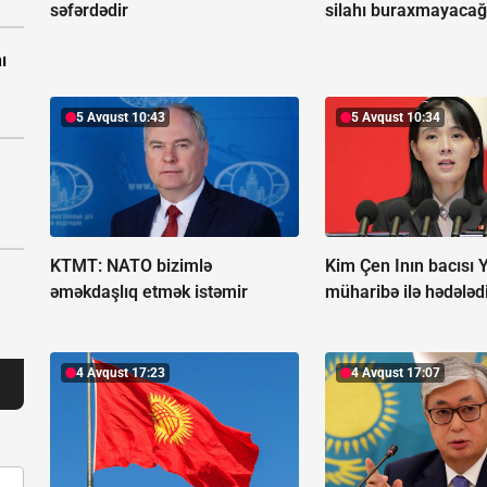
səfərdədir
silahı buraxmayacağ
ı
5 Avqust 10:43
5 Avqust 10:34
KTMT:
NATO bizimlə
Kim Çen Inın bacısı 
əməkdaşlıq etmək istəmir
müharibə ilə hədələd
4 Avqust 17:23
4 Avqust 17:07