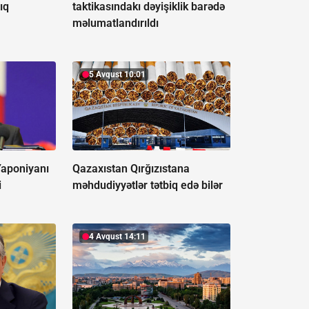
ıq
taktikasındakı dəyişiklik barədə
məlumatlandırıldı
5 Avqust 10:01
Yaponiyanı
Qazaxıstan Qırğızıstana
i
məhdudiyyətlər tətbiq edə bilər
4 Avqust 14:11