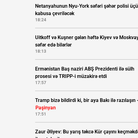
Netanyahunun Nyu-York səfəri şəhər polisi üç
kabusa çevriləcək
18:24
Uitkoff və Kuşner gələn həftə Kiyev və Moskva
səfər edə bilərlər
18:13
Ermənistan Baş naziri ABŞ Prezidenti ilə sülh
prosesi və TRIPP-i müzakirə etdi
17:57
Tramp bizə bildirdi ki, bir aya Bakı ilə razılaşın 
Paşinyan
17:51
Zaur Əliyev: Bu yarış təkcə Kür çayını keçmək