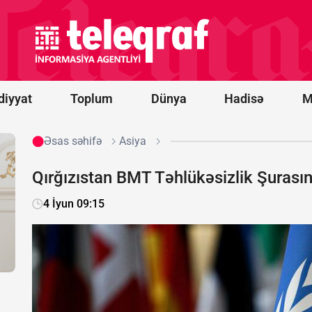
Tramp: TRIPP
layihəsi üzrə
işlərin tezliklə
başlanacağına
ümidvaram
diyyat
Toplum
Dünya
Hadisə
M
Əsas səhifə
Asiya
Qırğızıstan BMT Təhlükəsizlik Şurasın
4 İyun 09:15