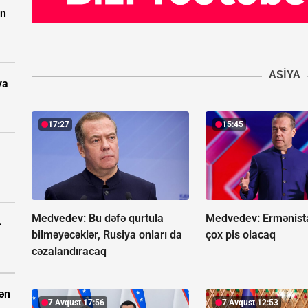
ün
ASIYA
ya
17:27
15:45
Medvedev: Bu dəfə qurtula
Medvedev:
Ermənist
-
bilməyəcəklər, Rusiya onları da
çox pis olacaq
cəzalandıracaq
dən
7 Avqust 17:56
7 Avqust 12:53