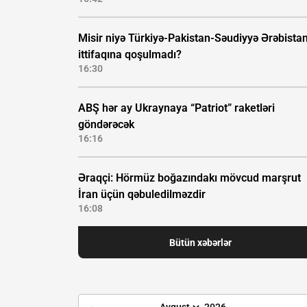
Misir niyə Türkiyə-Pakistan-Səudiyyə Ərəbistan
ittifaqına qoşulmadı?
16:30
ABŞ hər ay Ukraynaya “Patriot” raketləri
göndərəcək
16:16
Əraqçi: Hörmüz boğazındakı mövcud marşrut
İran üçün qəbuledilməzdir
16:08
Bütün xəbərlər