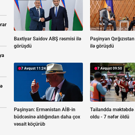
rar
Baxtiyar Saidov ABŞ rəsmisi ilə
Paşinyan Qırğızıstan
görüşdü
ilə görüşdü
ya
7 Avqust 11:24
7 Avqust 09:50
tə
Paşinyan: Ermənistan AİB-in
Tailandda məktəbdə
büdcəsinə aldığından daha çox
oldu -
7 nəfər öldü
vəsait köçürüb