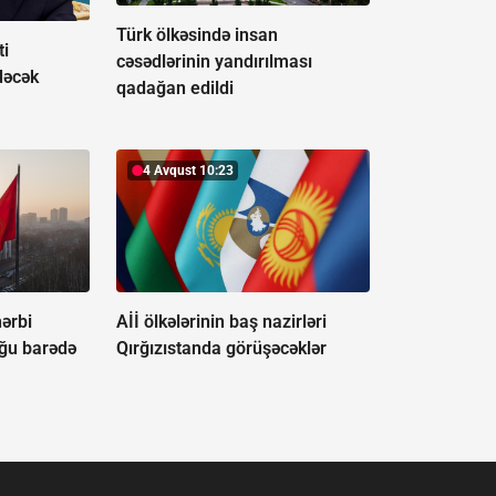
Türk ölkəsində insan
ti
cəsədlərinin yandırılması
dəcək
qadağan edildi
4 Avqust 10:23
hərbi
Aİİ ölkələrinin baş nazirləri
ğu barədə
Qırğızıstanda görüşəcəklər