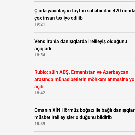
Çində yaxınlaşan tayfun səbəbindən 420 mind
çox insan təxliyə edilib
19:21
Vens İranla danışıqlarda irəliləyiş olduğunu
açıqladı
18:54
Rubio: sülh ABŞ, Ermənistan və Azərbaycan
arasında münasibətlərin möhkəmlənməsinə yo
açıb
18:42
Omanın XİN Hörmüz boğazı ilə bağlı danışıqla
müsbət irəliləyişlər olduğunu bildirib
18:39