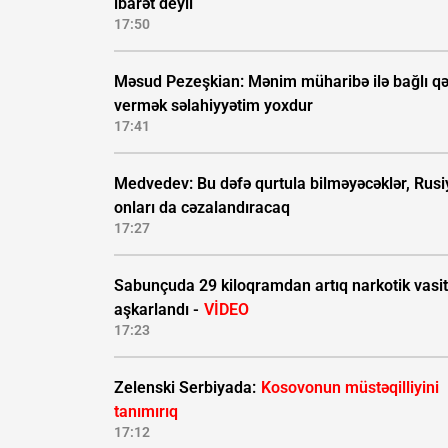
ibarət deyil
17:50
Məsud Pezeşkian: Mənim müharibə ilə bağlı qə
vermək səlahiyyətim yoxdur
17:41
Medvedev: Bu dəfə qurtula bilməyəcəklər, Rusi
onları da cəzalandıracaq
17:27
Sabunçuda 29 kiloqramdan artıq narkotik vasi
aşkarlandı -
VİDEO
17:23
Zelenski Serbiyada:
Kosovonun müstəqilliyini
tanımırıq
17:12