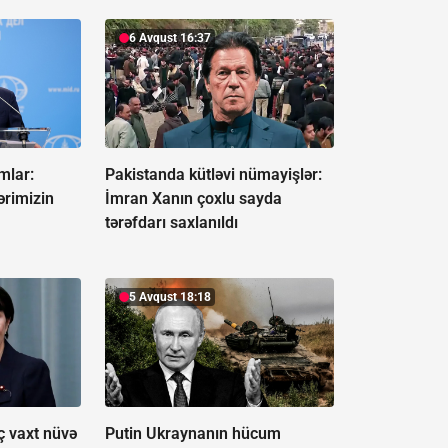
6 Avqust 16:37
mlar:
Pakistanda kütləvi nümayişlər:
rimizin
İmran Xanın çoxlu sayda
tərəfdarı saxlanıldı
5 Avqust 18:18
ç vaxt nüvə
Putin Ukraynanın hücum