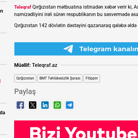
Qırğızıstan mətbuatına istinadən xəbər verir ki,
Teleqraf
ən
namizədliyini irəli sürən respublikanın bu səsvermədə əsas
Qırğızıstan 142 dövlətin dəstəyini qazanaraq qələbə əldə 
Müəllif:
Teleqraf.az
Qırğızıstan
BMT Təhlükəsizlik Şurası
Filippin
l
Paylaş
rda