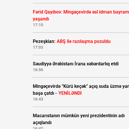
Fərid Qayıbov: Mingəçevirdə əsl idman bayram
yaşandı
17:10
Pezeşkian:
ABŞ ilə razılaşma pozuldu
17:03
Səudiyyə Ərəbistanı İrana xəbərdarlıq etdi
16:56
Mingəçevirdə “Kürü keçək” açıq suda üzmə yar
başa çatdı -
YENİLƏNDİ
16:43
Macarıstanın mümkün yeni prezidentinin adı
açıqlandı
16:42