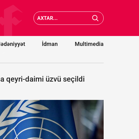
sülh
prosesinin
Vens İra
irəliləməsi
danışıql
üçün atdığı
irəliləyiş
addımları
olduğun
alqışlayır
açıqladı
ədəniyyət
İdman
Multimedia
a qeyri-daimi üzvü seçildi