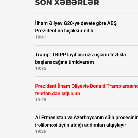
SON XƏBƏRLƏR
İlham Əliyev G20-yə dəvətə görə ABŞ
Prezidentinə təşəkkür edib
19:41
Tramp: TRIPP layihəsi üzrə işlərin tezliklə
başlanacağına ümidvaram
19:35
Prezident İlham Əliyevlə Donald Tramp arasın
telefon danışığı olub
19:28
Aİ Ermənistan və Azərbaycanın sülh prosesini
irəliləməsi üçün atdığı addımları alqışlayır
19:26