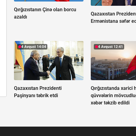
Qırğızıstanın Çinə olan borcu
Qazaxıstan Preziden
azaldı
Ermənistana səfər e
4 Avqust 14:04
4 Avqust 12:41
Qazaxıstan Prezidenti
Qırğızıstanda xarici 
Paşinyanı təbrik etdi
qüvvələrin mövcudlu
xəbər təkzib edildi