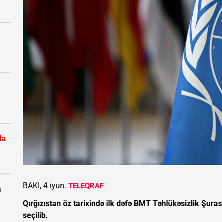
da
BAKI, 4 iyun.
TELEQRAF
n
Qırğızıstan öz tarixində ilk dəfə BMT Təhlükəsizlik Şura
seçilib.