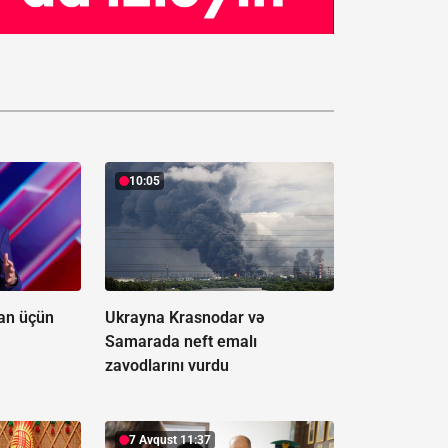
10:05
an üçün
Ukrayna Krasnodar və
Samarada neft emalı
zavodlarını vurdu
7 Avqust 11:37