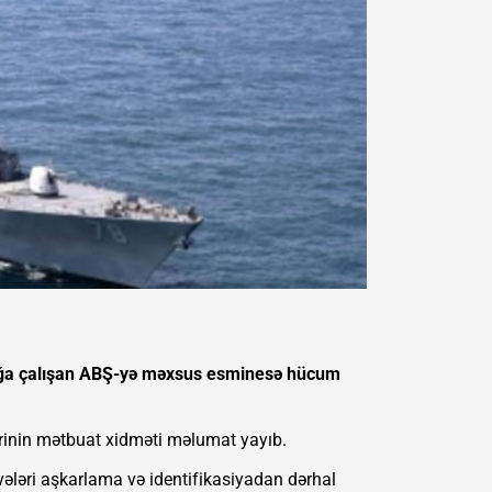
mağa çalışan ABŞ-yə məxsus esminesə hücum
ərinin mətbuat xidməti məlumat yayıb.
vələri aşkarlama və identifikasiyadan dərhal