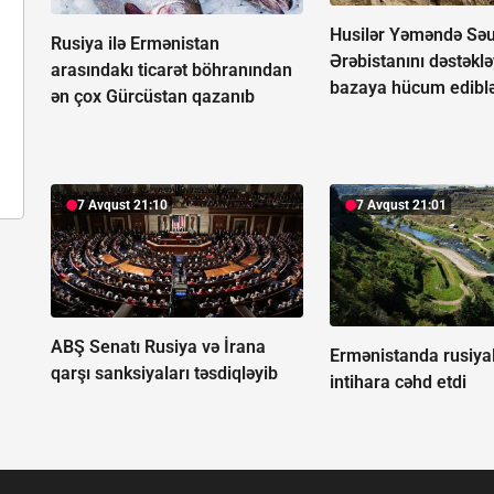
Husilər Yəməndə Sə
Rusiya ilə Ermənistan
Ərəbistanını dəstəkl
arasındakı ticarət böhranından
bazaya hücum edibl
ən çox Gürcüstan qazanıb
7 Avqust 21:10
7 Avqust 21:01
ABŞ Senatı Rusiya və İrana
Ermənistanda rusiyal
qarşı sanksiyaları təsdiqləyib
intihara cəhd etdi