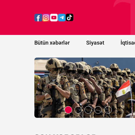
Türkiyə-
Pakistan-
Səudiyyə
Ərəbistanı
ittifaqına
qoşulmadı?
Bütün xəbərlər
Siyasət
İqtisa