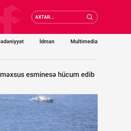
Paşinyan
Əliyevə
Medvede
zəng
Ermənis
etməsindən
üçün ço
danışdı
pis olac
ədəniyyət
İdman
Multimedia
ə məxsus esminesə hücum edib