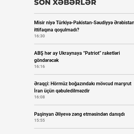
SON XƏBƏRLƏR
Misir niyə Türkiyə-Pakistan-Səudiyyə Ərəbistan
ittifaqına qoşulmadı?
16:30
ABŞ hər ay Ukraynaya “Patriot” raketləri
göndərəcək
16:16
Əraqçi: Hörmüz boğazındakı mövcud marşrut
İran üçün qəbuledilməzdir
16:08
Paşinyan Əliyevə zəng etməsindən danışdı
15:55