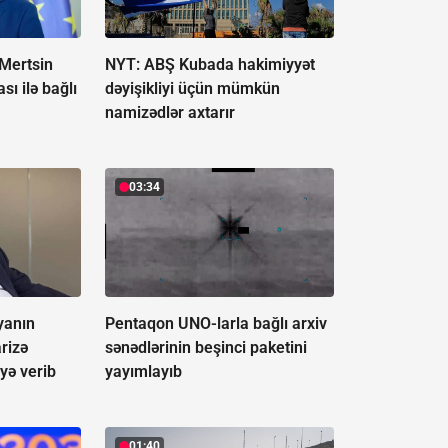
Mertsin
NYT: ABŞ Kubada hakimiyyət
sı ilə bağlı
dəyişikliyi üçün mümkün
namizədlər axtarır
03:34
yanın
Pentaqon UNO-larla bağlı arxiv
rizə
sənədlərinin beşinci paketini
yə verib
yayımlayıb
01:40