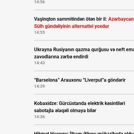
14:56
Vaşinqton sammitindən ötən bir il:
Azərbaycan
Sülh gündəliyinin alternativi yoxdur
14:55
Ukrayna Rusiyanın qazma qurğusu və neft ema
zavodlarına zərbə endirdi
14:43
“Barselona” Arauxonu “Liverpul”a göndərir
14:39
Kobaxidze: Gürcüstanda elektrik kəsintiləri
sabotajla əlaqəli olmaya bilər
14:36
Hikmət Hacıyev: İlham Əliyev müharibədə old