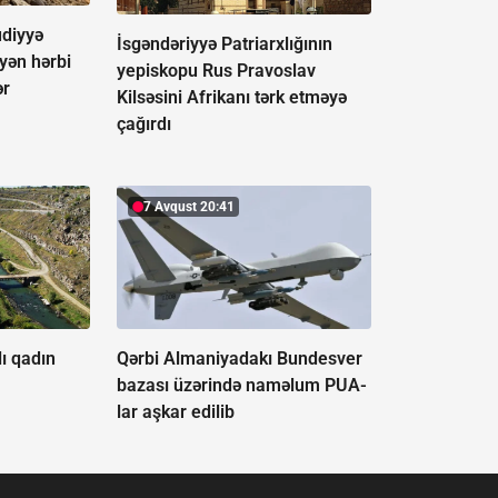
udiyyə
İsgəndəriyyə Patriarxlığının
əyən hərbi
yepiskopu Rus Pravoslav
ər
Kilsəsini Afrikanı tərk etməyə
çağırdı
7 Avqust 20:41
ı qadın
Qərbi Almaniyadakı Bundesver
bazası üzərində naməlum PUA-
lar aşkar edilib