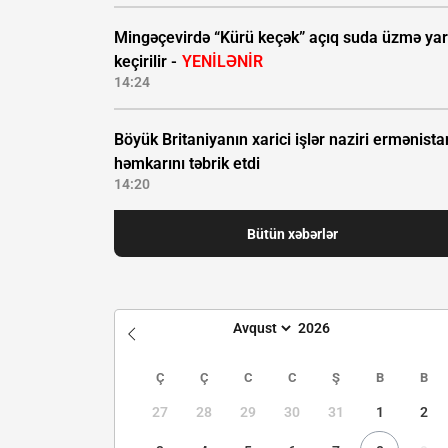
Mingəçevirdə “Kürü keçək” açıq suda üzmə yar
keçirilir -
YENİLƏNİR
14:24
Böyük Britaniyanın xarici işlər naziri ermənista
həmkarını təbrik etdi
14:20
Bütün xəbərlər
Ç
Ç
C
C
Ş
B
B
27
28
29
30
31
1
2