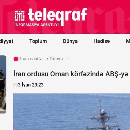
ABŞ hər ay
Ukraynaya
“Patriot”
raketləri
göndərəcək
diyyat
Toplum
Dünya
Hadisə
M
Əsas səhifə
Dünya
İran ordusu Oman körfəzində ABŞ-y
3 İyun 23:23