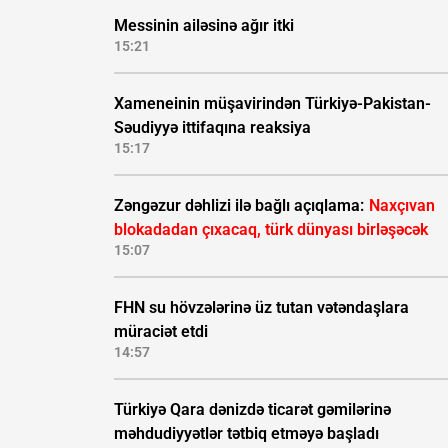
Messinin ailəsinə ağır itki
15:21
Xameneinin müşavirindən Türkiyə-Pakistan-
Səudiyyə ittifaqına reaksiya
15:17
Zəngəzur dəhlizi ilə bağlı açıqlama:
Naxçıvan
blokadadan çıxacaq, türk dünyası birləşəcək
15:07
FHN su hövzələrinə üz tutan vətəndaşlara
müraciət etdi
14:57
Türkiyə Qara dənizdə ticarət gəmilərinə
məhdudiyyətlər tətbiq etməyə başladı