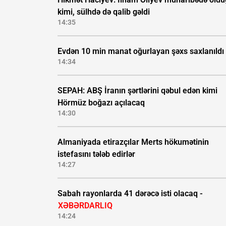
kimi, sülhdə də qalib gəldi
14:35
Evdən 10 min manat oğurlayan şəxs saxlanıldı
14:34
SEPAH: ABŞ İranın şərtlərini qəbul edən kimi
Hörmüz boğazı açılacaq
14:30
Almaniyada etirazçılar Merts hökumətinin
istefasını tələb edirlər
14:27
Sabah rayonlarda 41 dərəcə isti olacaq -
XƏBƏRDARLIQ
14:24