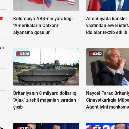
ın
Kolumbiya ABŞ-nin yaratdığı
Almaniyada kansler 
"Amerikaların Qalxanı"
vaxtından əvvəl istefa
alyansına qoşulur
iddialar təkzib edilib
lı
04:26
03:52
Britaniyanın 8 milyard dollarlıq
Naycel Farac Britani
"Ajax" zirehli maşınları sıradan
Cinayətkarlıqla Müba
çıxıb
Agentliyini məhkəmə
uğu
03:01
02:01