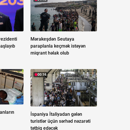
ezidenti
Mərakeşdən Seutaya
başlayıb
paraplanla keçmək istəyən
miqrant həlak olub
00:16
anların
İspaniya İtaliyadan gələn
turistlər üçün sərhəd nəzarəti
tətbiq edəcək