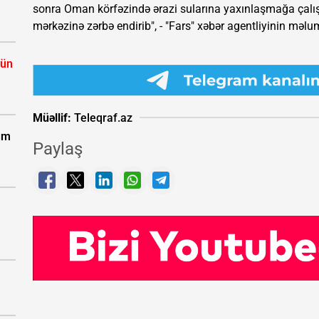
sonra Oman körfəzində ərazi sularına yaxınlaşmağa çal
mərkəzinə zərbə endirib", - "Fars" xəbər agentliyinin məluma
çün
Müəllif:
Teleqraf.az
zum
Paylaş