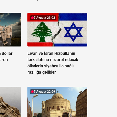
7 Avqust 23:03
 dollar
Livan və İsrail Hizbullahın
-dron
tərksilahına nəzarət edəcək
ölkələrin siyahısı ilə bağlı
razılığa gəliblər
7 Avqust 22:09