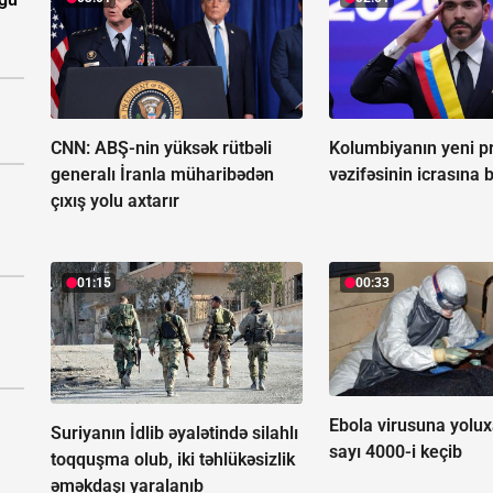
CNN: ABŞ-nin yüksək rütbəli
Kolumbiyanın yeni pr
generalı İranla müharibədən
vəzifəsinin icrasına 
çıxış yolu axtarır
01:15
00:33
Ebola virusuna yolux
Suriyanın İdlib əyalətində silahlı
sayı 4000-i keçib
toqquşma olub, iki təhlükəsizlik
əməkdaşı yaralanıb