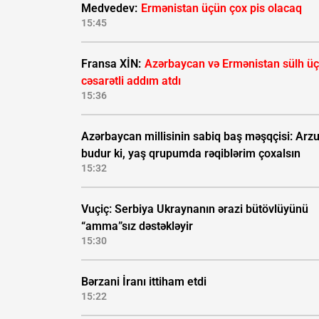
Medvedev:
Ermənistan üçün çox pis olacaq
15:45
Fransa XİN:
Azərbaycan və Ermənistan sülh ü
cəsarətli addım atdı
15:36
Azərbaycan millisinin sabiq baş məşqçisi: Ar
budur ki, yaş qrupumda rəqiblərim çoxalsın
15:32
Vuçiç: Serbiya Ukraynanın ərazi bütövlüyünü
“amma”sız dəstəkləyir
15:30
Bərzani İranı ittiham etdi
15:22