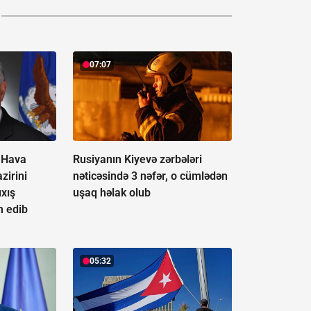
07:07
 Hava
Rusiyanın Kiyevə zərbələri
zirini
nəticəsində 3 nəfər, o cümlədən
ıxış
uşaq həlak olub
 edib
05:32