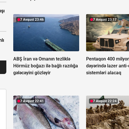
ışı
7 Avqust 23:46
7 Avqust 23:17
nlı
ABŞ İran və Omanın tezliklə
Pentaqon 400 milyon
Hörmüz boğazı ilə bağlı razılığa
dəyərində lazer anti
gələcəyini gözləyir
sistemləri alacaq
7 Avqust 22:41
7 Avqust 22:24