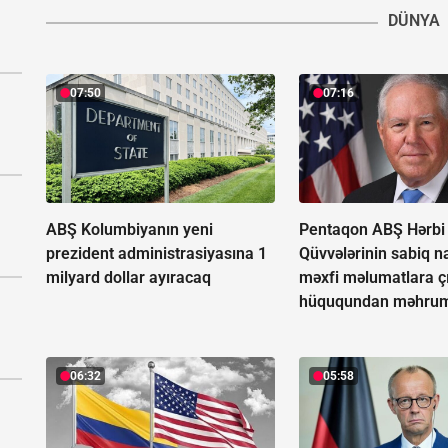
DÜNYA
07:50
07:16
ABŞ Kolumbiyanın yeni
Pentaqon ABŞ Hərbi
prezident administrasiyasına 1
Qüvvələrinin sabiq na
milyard dollar ayıracaq
məxfi məlumatlara ç
hüququndan məhrum
06:32
05:58