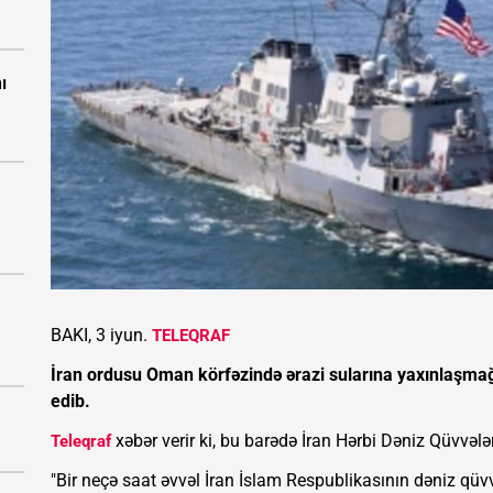
ı
BAKI, 3 iyun.
TELEQRAF
İran ordusu Oman körfəzində ərazi sularına yaxınlaş
edib.
xəbər verir ki, bu barədə İran Hərbi Dəniz Qüvvəl
Teleqraf
"Bir neçə saat əvvəl İran İslam Respublikasının dəniz qüv