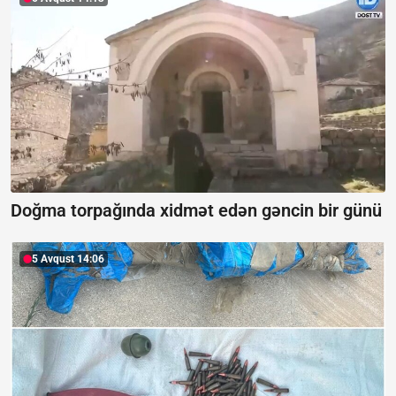
Doğma torpağında xidmət edən gəncin bir günü
5 Avqust 14:06