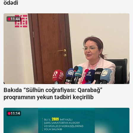
ödədi
11:44
Bakıda “Sülhün coğrafiyası: Qarabağ”
proqramının yekun tədbiri keçirilib
11:14