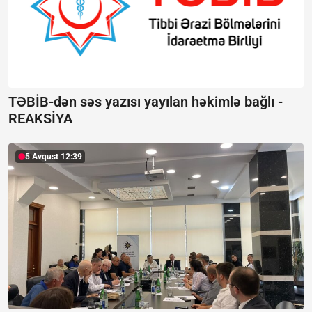
TƏBİB-dən səs yazısı yayılan həkimlə bağlı -
REAKSİYA
5 Avqust 12:39