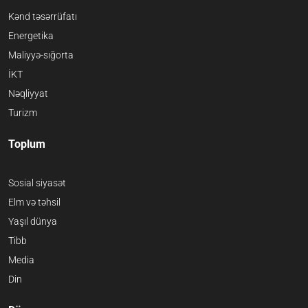
Kənd təsərrüfatı
Energetika
Maliyyə-sığorta
İKT
Nəqliyyat
Turizm
Toplum
Sosial siyasət
Elm və təhsil
Yaşıl dünya
Tibb
Media
Din