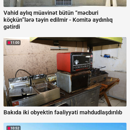
Vahid aylıq müavinət bütün “məcburi
köçkün”lərə təyin edilmir -
Komitə aydınlıq
gətirdi
11:00
Bakıda iki obyektin fəaliyyəti məhdudlaşdırılıb
10:52