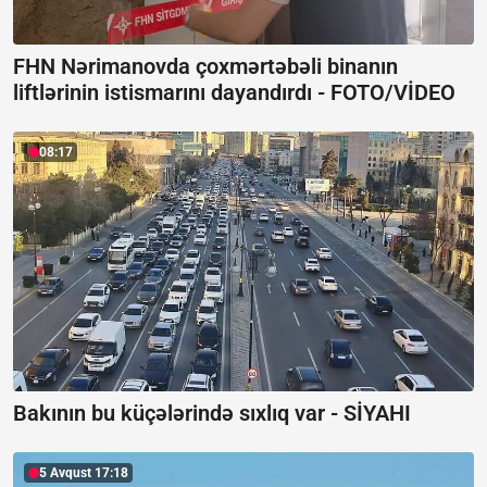
FHN Nərimanovda çoxmərtəbəli binanın
liftlərinin istismarını dayandırdı -
FOTO/VİDEO
08:17
Bakının bu küçələrində sıxlıq var -
SİYAHI
5 Avqust 17:18