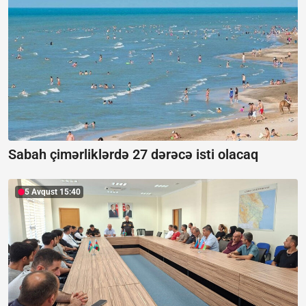
Sabah çimərliklərdə 27 dərəcə isti olacaq
5 Avqust 15:40