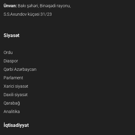
Ünvan:
Bakı şəhəri, Binəqədi rayonu,
S.S.Axundov küçəsi 31/23
Siyasət
Ordu
Diaspor
Qərbi Azərbaycan
Parlament
Xarici siyasət
Daxili siyasət
Qarabağ
Analitika
İqtisadiyyat