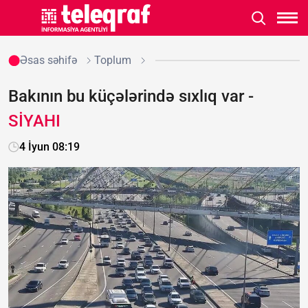
Əsas səhifə
Toplum
Bakının bu küçələrində sıxlıq var -
SİYAHI
4 İyun 08:19