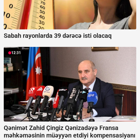
Sabah rayonlarda 39 dərəcə isti olacaq
12:31
Qənimət Zahid Çingiz Qənizadəyə Fransa
məhkəməsinin müəyyən etdiyi kompensasiyanı