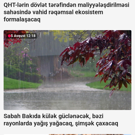
QHT-lərin dövlət tərəfindən maliyyələşdirilməsi
sahəsində vahid rəqəmsal ekosistem
formalaşacaq
5 Avqust 12:18
Sabah Bakıda külək güclənəcək, bəzi
rayonlarda yağış yağacaq, şimşək çaxacaq