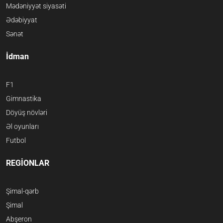
Mədəniyyət siyasəti
Ədəbiyyat
Sənət
İdman
F1
Gimnastika
Döyüş növləri
Əl oyunları
Futbol
REGİONLAR
Şimal-qərb
Şimal
Abşeron