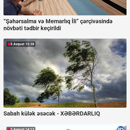
“Şəhərsalma və Memarlıq İli” çərçivəsində
növbəti tədbir keçirildi
5 Avqust 15:38
Sabah külək əsəcək -
XƏBƏRDARLIQ
5 Avqust 14:13