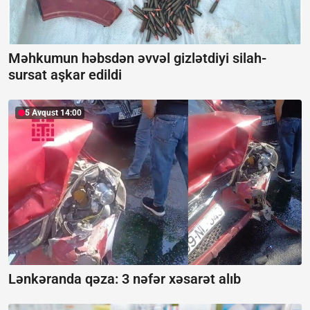
Məhkumun həbsdən əvvəl gizlətdiyi silah-
sursat aşkar edildi
5 Avqust 14:00
Lənkəranda qəza: 3 nəfər xəsarət alıb