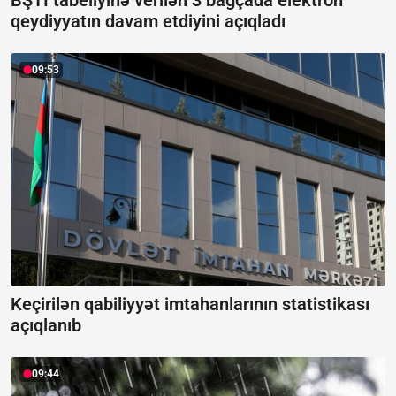
BŞTİ tabeliyinə verilən 3 bağçada elektron
qeydiyyatın davam etdiyini açıqladı
09:53
Keçirilən qabiliyyət imtahanlarının statistikası
açıqlanıb
09:44