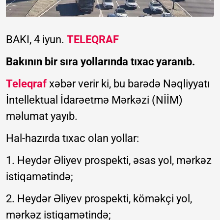
BAKI, 4 iyun.
TELEQRAF
Bakının bir sıra yollarında tıxac yaranıb.
Teleqraf
xəbər verir ki, bu barədə Nəqliyyatı
İntellektual İdarəetmə Mərkəzi (NİİM)
məlumat yayıb.
Hal-hazırda tıxac olan yollar:
1. Heydər Əliyev prospekti, əsas yol, mərkəz
istiqamətində;
2. Heydər Əliyev prospekti, köməkçi yol,
mərkəz istiqamətində;