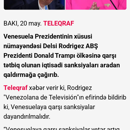
BAKI, 20 may.
TELEQRAF
Venesuela Prezidentinin xüsusi
nümayəndəsi Delsi Rodrigez ABŞ
Prezidenti Donald Trampı ölkəsinə qarşı
tətbiq olunan iqtisadi sanksiyaları aradan
qaldırmağa çağırıb.
Teleqraf
xəbər verir ki, Rodrigez
"Venezolana de Televisión"ın efirində bildirib
ki, Venesuelaya qarşı sanksiyalar
dayandırılmalıdır.
“Venesuelaya qarşı sanksiyalar yetər artıq.