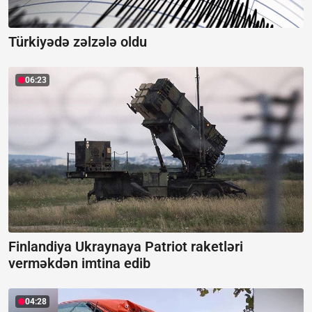
Türkiyədə zəlzələ oldu
06:23
Finlandiya Ukraynaya Patriot raketləri
verməkdən imtina edib
04:28