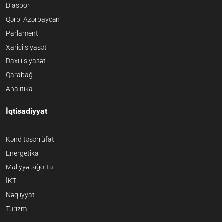
Diaspor
Qərbi Azərbaycan
Parlament
Xarici siyasət
Daxili siyasət
Qarabağ
Analitika
İqtisadiyyat
Kənd təsərrüfatı
Energetika
Maliyyə-sığorta
İKT
Nəqliyyat
Turizm