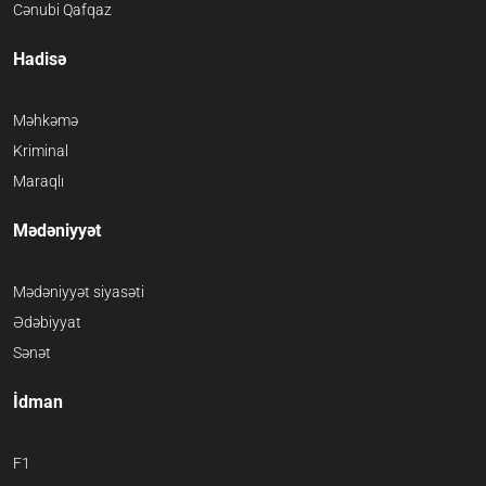
Cənubi Qafqaz
Hadisə
Məhkəmə
Kriminal
Maraqlı
Mədəniyyət
Mədəniyyət siyasəti
Ədəbiyyat
Sənət
İdman
F1