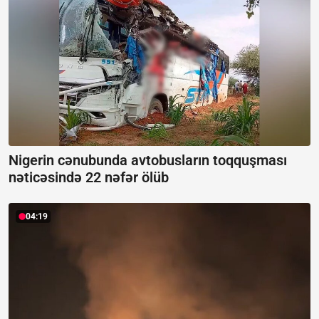
Nigerin cənubunda avtobusların toqquşması
nəticəsində 22 nəfər ölüb
04:19