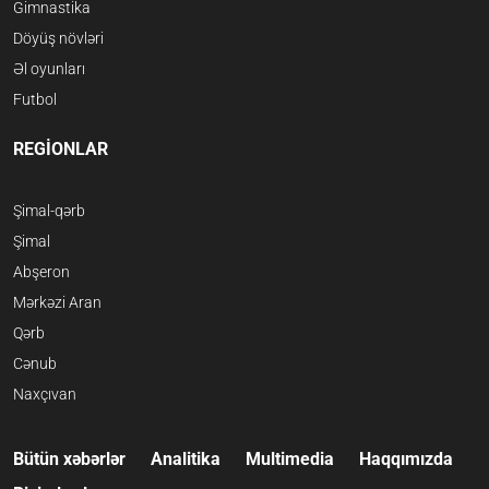
Gimnastika
Döyüş növləri
Əl oyunları
Futbol
REGİONLAR
Şimal-qərb
Şimal
Abşeron
Mərkəzi Aran
Qərb
Cənub
Naxçıvan
Bütün xəbərlər
Analitika
Multimedia
Haqqımızda