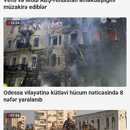
Vens və Modi ABŞ-Hindistan əməkdaşlığını
müzakirə ediblər
10:24
Odessa vilayətinə kütləvi hücum nəticəsində 8
nəfər yaralanıb
07:56