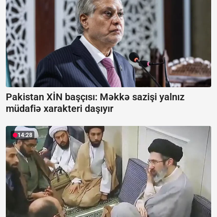
Pakistan XİN başçısı: Məkkə sazişi yalnız
müdafiə xarakteri daşıyır
14:28