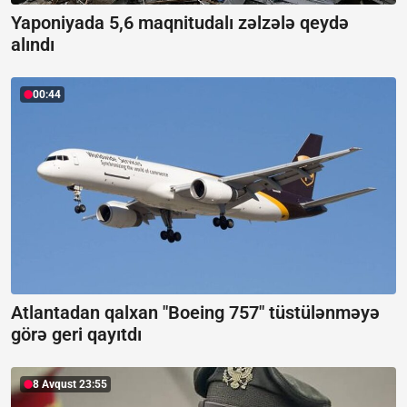
Yaponiyada 5,6 maqnitudalı zəlzələ qeydə
alındı
00:44
Atlantadan qalxan "Boeing 757" tüstülənməyə
görə geri qayıtdı
8 Avqust 23:55