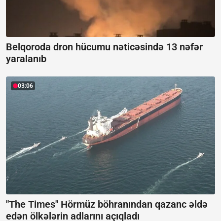
Belqoroda dron hücumu nəticəsində 13 nəfər
yaralanıb
03:06
"The Times" Hörmüz böhranından qazanc əldə
edən ölkələrin adlarını açıqladı