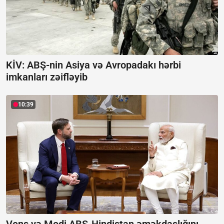
KİV: ABŞ-nin Asiya və Avropadakı hərbi
imkanları zəifləyib
10:39