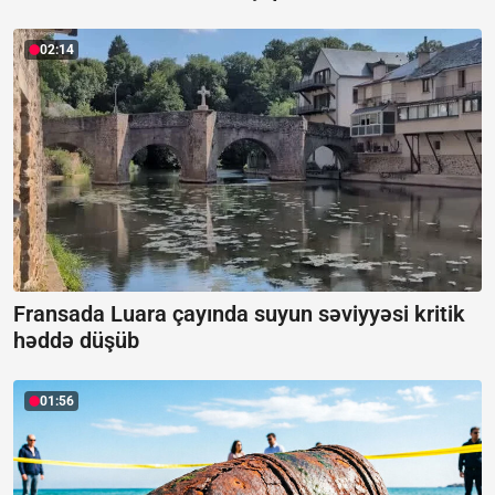
02:14
Fransada Luara çayında suyun səviyyəsi kritik
həddə düşüb
01:56