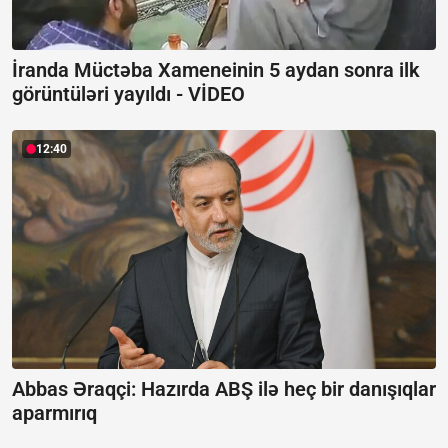
İranda Müctəba Xameneinin 5 aydan sonra ilk
görüntüləri yayıldı -
VİDEO
12:40
Abbas Əraqçi: Hazırda ABŞ ilə heç bir danışıqlar
aparmırıq