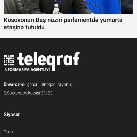
Kosovonun Baş naziri parlamentdə yumurta
atəşinə tutuldu
Ünvan:
Bakı şəhəri, Binəqədi rayonu,
S.S.Axundov küçəsi 31/23
Siyasət
Ordu