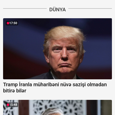
DÜNYA
17:50
Tramp İranla müharibəni nüvə sazişi olmadan
bitirə bilər
15:48