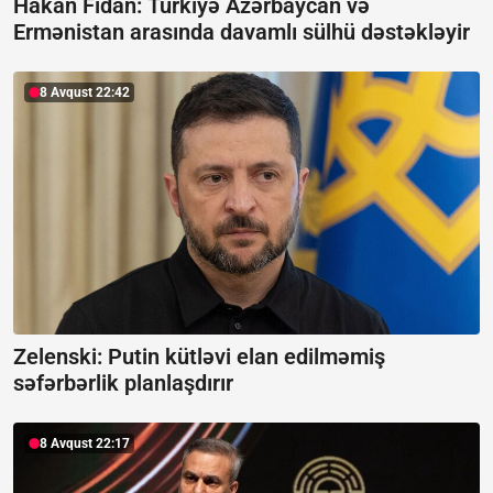
Hakan Fidan: Türkiyə Azərbaycan və
Ermənistan arasında davamlı sülhü dəstəkləyir
8 Avqust 22:42
Zelenski: Putin kütləvi elan edilməmiş
səfərbərlik planlaşdırır
8 Avqust 22:17