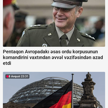
Pentaqon Avropadakı əsas ordu korpusunun
komandirini vaxtından əvvəl vəzifəsindən azad
etdi
8 Avqust 23:31