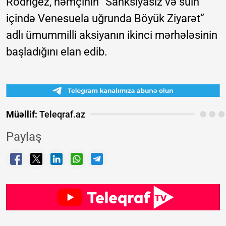
Rodrigez, həmçinin “Sanksiyasız və sülh
içində Venesuela uğrunda Böyük Ziyarət”
adlı ümummilli aksiyanın ikinci mərhələsinin
başladığını elan edib.
Müəllif:
Teleqraf.az
Paylaş