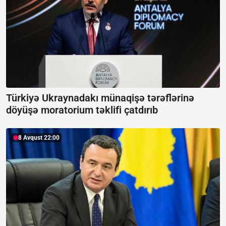
Türkiyə Ukraynadakı münaqişə tərəflərinə
döyüşə moratorium təklifi çatdırıb
8 Avqust 22:00