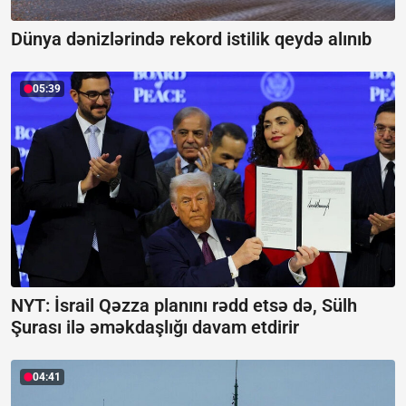
Dünya dənizlərində rekord istilik qeydə alınıb
05:39
NYT: İsrail Qəzza planını rədd etsə də, Sülh
Şurası ilə əməkdaşlığı davam etdirir
04:41