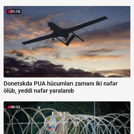
01:15
Donetskdə PUA hücumları zamanı iki nəfər
ölüb, yeddi nəfər yaralanıb
00:33