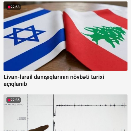
22:53
Livan-İsrail danışıqlarının növbəti tarixi
açıqlanıb
22:35