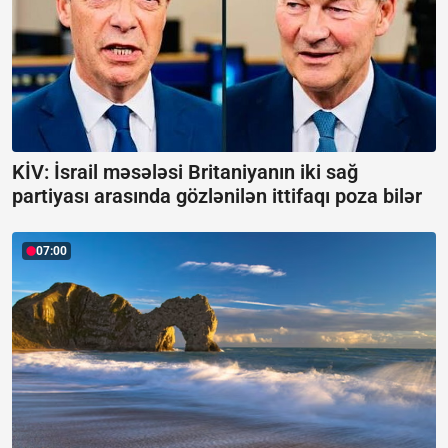
KİV: İsrail məsələsi Britaniyanın iki sağ
partiyası arasında gözlənilən ittifaqı poza bilər
07:00