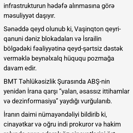
infrastrukturun hədəfə alınmasına görə
məsuliyyət daşıyır.
Sənəddə qeyd olunub ki, Vaşinqton qeyri-
qanuni dəniz blokadaları və İsrailin
bölgədəki fəaliyyətinə qeyd-şərtsiz dəstək
verməklə beynəlxalq hüququ pozmağa
davam edir.
BMT Təhlükəsizlik Şurasında ABŞ-nin
yenidən İrana qarşı “yalan, əsassız ittihamlar
və dezinformasiya” yaydığı vurğulanıb.
İranın daimi nümayəndəliyi bildirib ki,
cinayətkar və oğru indi prokuror və hakim