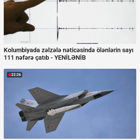
Kolumbiyada zəlzələ nəticəsində ölənlərin sayı
111 nəfərə çatıb -
YENİLƏNİB
22:26