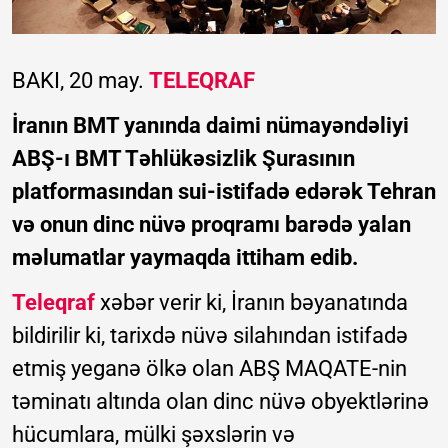
BAKI, 20 may.
TELEQRAF
İranın BMT yanında daimi nümayəndəliyi
ABŞ-ı BMT Təhlükəsizlik Şurasının
platformasından sui-istifadə edərək Tehran
və onun dinc nüvə proqramı barədə yalan
məlumatlar yaymaqda ittiham edib.
Teleqraf
xəbər verir ki, İranın bəyanatında
bildirilir ki, tarixdə nüvə silahından istifadə
etmiş yeganə ölkə olan ABŞ MAQATE-nin
təminatı altında olan dinc nüvə obyektlərinə
hücumlara, mülki şəxslərin və