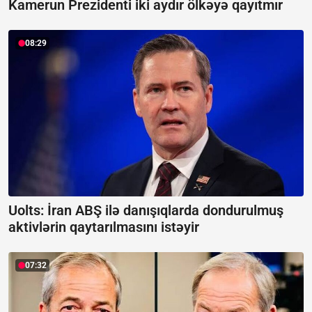
Kamerun Prezidenti iki aydır ölkəyə qayıtmır
08:29
Uolts: İran ABŞ ilə danışıqlarda dondurulmuş
aktivlərin qaytarılmasını istəyir
07:32