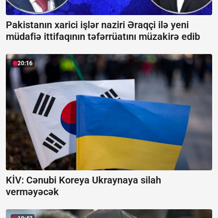
Pakistanın xarici işlər naziri Əraqçi ilə yeni
müdafiə ittifaqının təfərrüatını müzakirə edib
20:16
KİV: Cənubi Koreya Ukraynaya silah
verməyəcək