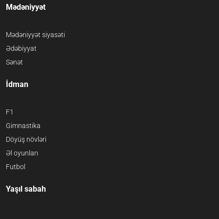
Mədəniyyət
Mədəniyyət siyasəti
Ədəbiyyat
Sənət
İdman
F1
Gimnastika
Döyüş növləri
Əl oyunları
Futbol
Yaşıl sabah