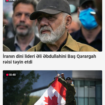
19:42
İranın dini lideri Əli Əbdullahini Baş Qərargah
rəisi təyin etdi
18:48