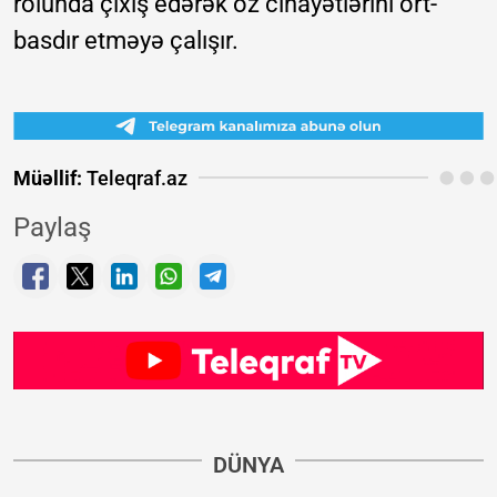
rolunda çıxış edərək öz cinayətlərini ört-
basdır etməyə çalışır.
Müəllif:
Teleqraf.az
Paylaş
DÜNYA