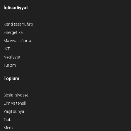
İqtisadiyyat
Kənd təsərrüfatı
Energetika
Maliyyə-sığorta
İKT
Nəqliyyat
Turizm
Toplum
Sosial siyasət
Elm və təhsil
Yaşıl dünya
Tibb
Media