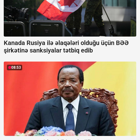
Kanada Rusiya ilə əlaqələri olduğu üçün BƏƏ
şirkətinə sanksiyalar tətbiq edib
08:53