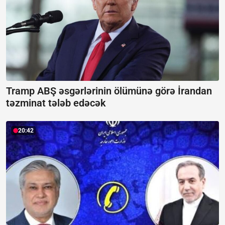
Tramp ABŞ əsgərlərinin ölümünə görə İrandan
təzminat tələb edəcək
20:42