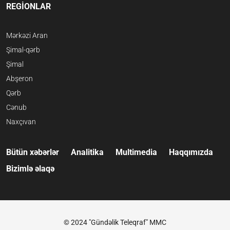
REGİONLAR
Mərkəzi Aran
Şimal-qərb
Şimal
Abşeron
Qərb
Cənub
Naxçıvan
Bütün xəbərlər
Analitika
Multimedia
Haqqımızda
Bizimlə əlaqə
© 2024 "Gündəlik Teleqraf" MMC