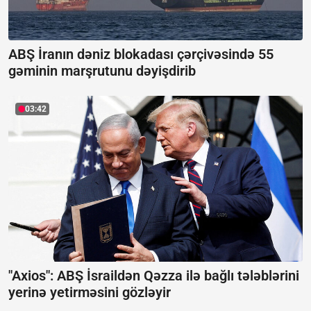
ABŞ İranın dəniz blokadası çərçivəsində 55
gəminin marşrutunu dəyişdirib
03:42
"Axios": ABŞ İsraildən Qəzza ilə bağlı tələblərini
yerinə yetirməsini gözləyir