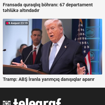
Fransada quraqlıq böhranı:
67 departament
təhlükə altındadır
9 Avqust 23:19
Tramp: ABŞ İranla yarımçıq danışıqlar aparır