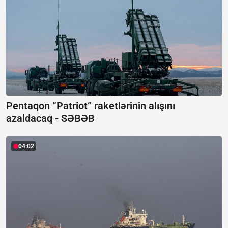
Pentaqon “Patriot” raketlərinin alışını
azaldacaq -
SƏBƏB
04:02