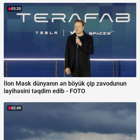
03:20
İlon Mask dünyanın ən böyük çip zavodunun
layihəsini təqdim edib -
FOTO
02:49