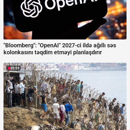
"Bloomberg": "OpenAI" 2027-ci ildə ağıllı səs
kolonkasını təqdim etməyi planlaşdırır
05:59