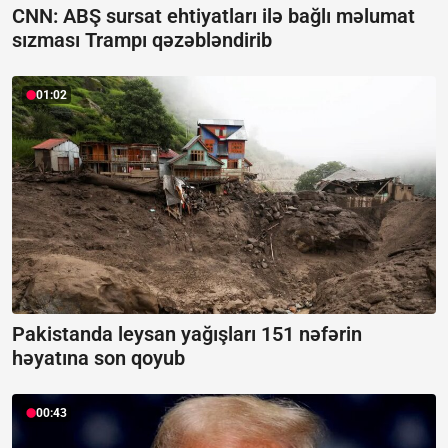
CNN: ABŞ sursat ehtiyatları ilə bağlı məlumat
sızması Trampı qəzəbləndirib
01:02
Pakistanda leysan yağışları 151 nəfərin
həyatına son qoyub
00:43