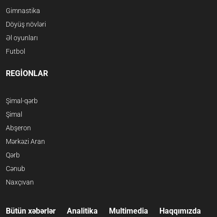
Gimnastika
Döyüş növləri
Əl oyunları
Futbol
REGİONLAR
Şimal-qərb
Şimal
Abşeron
Mərkəzi Aran
Qərb
Cənub
Naxçıvan
Bütün xəbərlər
Analitika
Multimedia
Haqqımızda