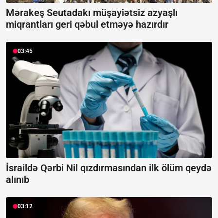
Mərakeş Seutadakı müşayiətsiz azyaşlı
miqrantları geri qəbul etməyə hazırdır
03:45
İsraildə Qərbi Nil qızdırmasından ilk ölüm qeydə
alınıb
03:12