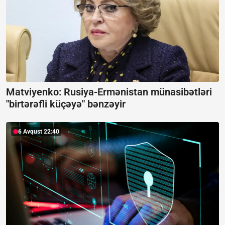
Matviyenko: Rusiya-Ermənistan münasibətləri
"birtərəfli küçəyə" bənzəyir
6 Avqust 22:40