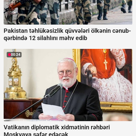
Pakistan təhlükəsizlik qüvvələri ölkənin cənub-
qərbində 12 silahlını məhv edib
00:24
Vatikanın diplomatik xidmətinin rəhbəri
Moskvaya səfər edəcək