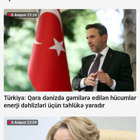
6 Avqust 23:26
Türkiyə: Qara dənizdə gəmilərə edilən hücumlar
enerji dəhlizləri üçün təhlükə yaradır
6 Avqust 23:09