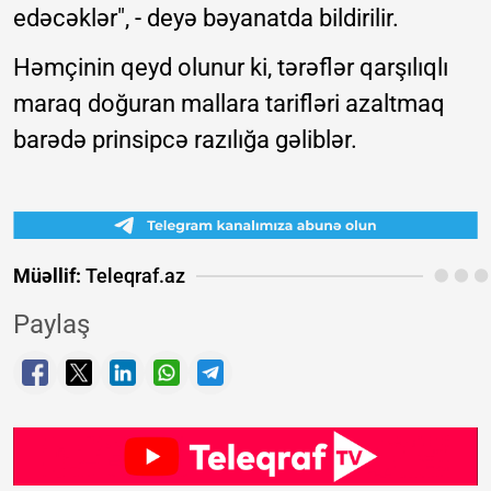
edəcəklər", - deyə bəyanatda bildirilir.
Həmçinin qeyd olunur ki, tərəflər qarşılıqlı
maraq doğuran mallara tarifləri azaltmaq
barədə prinsipcə razılığa gəliblər.
Müəllif:
Teleqraf.az
Paylaş