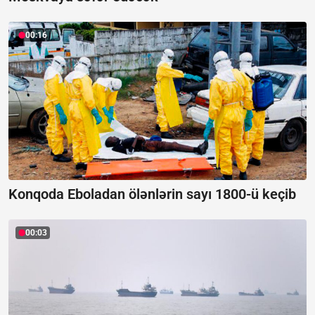
00:16
Konqoda Eboladan ölənlərin sayı 1800-ü keçib
00:03