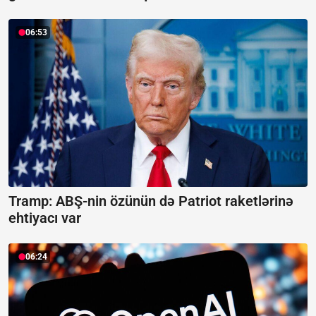
06:53
Tramp: ABŞ-nin özünün də Patriot raketlərinə
ehtiyacı var
06:24