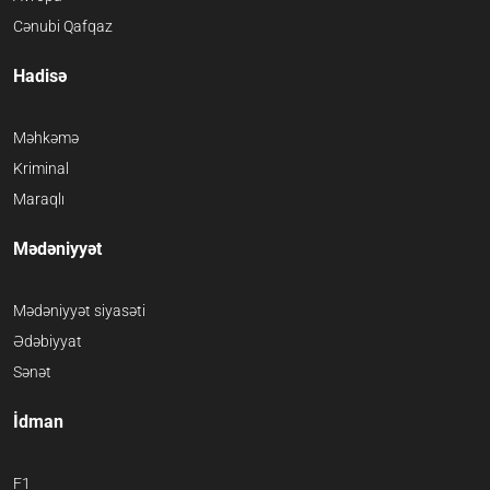
Cənubi Qafqaz
Hadisə
Məhkəmə
Kriminal
Maraqlı
Mədəniyyət
Mədəniyyət siyasəti
Ədəbiyyat
Sənət
İdman
F1