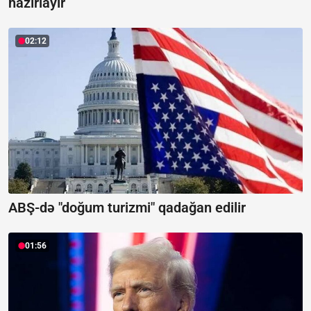
hazırlayır
02:12
ABŞ-də "doğum turizmi" qadağan edilir
01:56