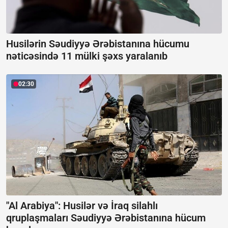
Husilərin Səudiyyə Ərəbistanına hücumu
nəticəsində 11 mülki şəxs yaralanıb
02:30
"Al Arabiya": Husilər və İraq silahlı
qruplaşmaları Səudiyyə Ərəbistanına hücum