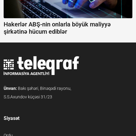
Hakerlər ABŞ-nin onlarla böyük maliyyə
şirkətinə hücum ediblər
Ünvan:
Bakı şəhəri, Binəqədi rayonu,
S.S.Axundov küçəsi 31/23
Siyasət
Ordu