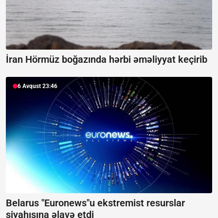
İran Hörmüz boğazında hərbi əməliyyat keçirib
6 Avqust 23:46
Belarus "Euronews"u ekstremist resurslar
siyahısına əlavə etdi