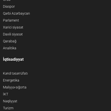
Diaspor
Qərbi Azərbaycan
Parlament
Xarici siyasət
Daxili siyasət
Qarabağ
Analitika
İqtisadiyyat
Kənd təsərrüfatı
Energetika
Maliyyə-sığorta
İKT
Nəqliyyat
Turizm