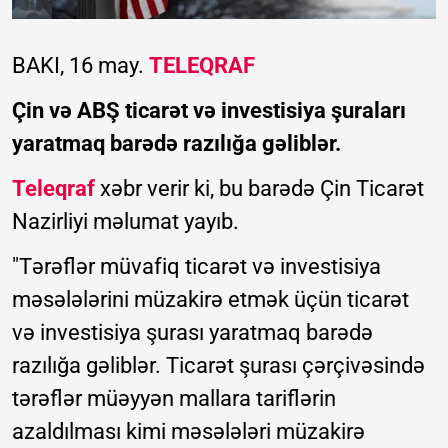
BAKI, 16 may.
TELEQRAF
Çin və ABŞ ticarət və investisiya şuraları
yaratmaq barədə razılığa gəliblər.
Teleqraf
xəbr verir ki, bu barədə Çin Ticarət
Nazirliyi məlumat yayıb.
"Tərəflər müvafiq ticarət və investisiya
məsələlərini müzakirə etmək üçün ticarət
və investisiya şurası yaratmaq barədə
razılığa gəliblər. Ticarət şurası çərçivəsində
tərəflər müəyyən mallara tariflərin
azaldılması kimi məsələləri müzakirə