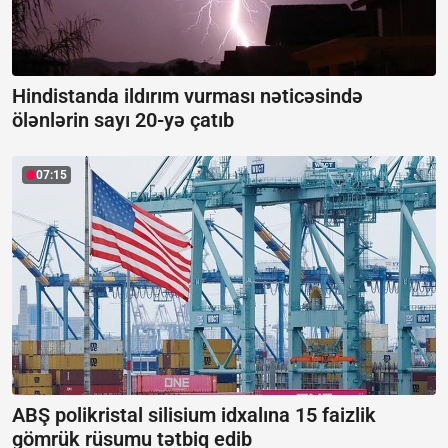
Hindistanda ildırım vurması nəticəsində
ölənlərin sayı 20-yə çatıb
07:15
ABŞ polikristal silisium idxalına 15 faizlik
gömrük rüsumu tətbiq edib