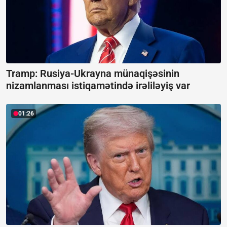
Tramp: Rusiya-Ukrayna münaqişəsinin
nizamlanması istiqamətində irəliləyiş var
01:26