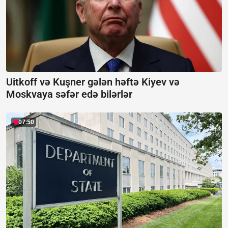
Uitkoff və Kuşner gələn həftə Kiyev və
Moskvaya səfər edə bilərlər
07:50