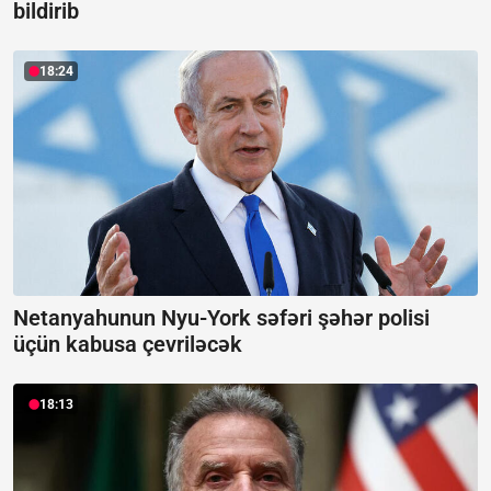
bildirib
18:24
Netanyahunun Nyu-York səfəri şəhər polisi
üçün kabusa çevriləcək
18:13