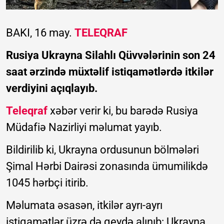
BAKI, 16 may.
TELEQRAF
Rusiya Ukrayna Silahlı Qüvvələrinin son 24
saat ərzində müxtəlif istiqamətlərdə itkilər
verdiyini açıqlayıb.
Teleqraf
xəbər verir ki, bu barədə Rusiya
Müdafiə Nazirliyi məlumat yayıb.
Bildirilib ki, Ukrayna ordusunun bölmələri
Şimal Hərbi Dairəsi zonasında ümumilikdə
1045 hərbçi itirib.
Məlumata əsasən, itkilər ayrı-ayrı
istiqamətlər üzrə də qeydə alınıb: Ukrayna