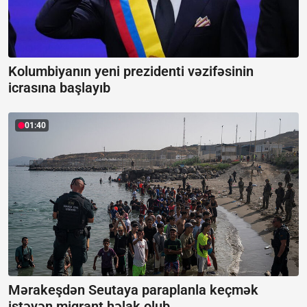
Kolumbiyanın yeni prezidenti vəzifəsinin
icrasına başlayıb
01:40
Mərakeşdən Seutaya paraplanla keçmək
istəyən miqrant həlak olub