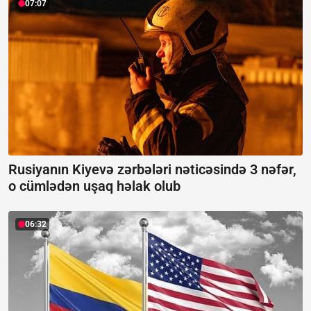
07:07
Rusiyanın Kiyevə zərbələri nəticəsində 3 nəfər,
o cümlədən uşaq həlak olub
06:32