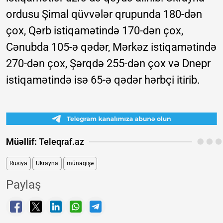
ordusu Şimal qüvvələr qrupunda 180-dən
çox, Qərb istiqamətində 170-dən çox,
Cənubda 105-ə qədər, Mərkəz istiqamətində
270-dən çox, Şərqdə 255-dən çox və Dnepr
istiqamətində isə 65-ə qədər hərbçi itirib.
Müəllif:
Teleqraf.az
Rusiya
Ukrayna
münaqişə
Paylaş