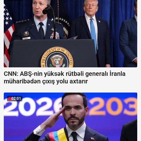
CNN: ABŞ-nin yüksək rütbəli generalı İranla
müharibədən çıxış yolu axtarır
02:01