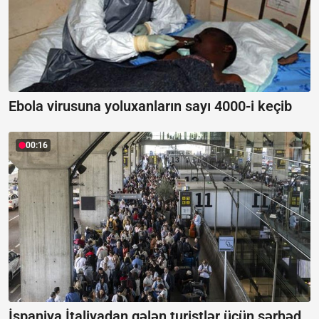
Ebola virusuna yoluxanların sayı 4000-i keçib
00:16
İspaniya İtaliyadan gələn turistlər üçün sərhəd