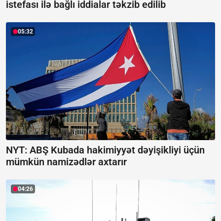
istefası ilə bağlı iddialar təkzib edilib
05:32
NYT: ABŞ Kubada hakimiyyət dəyişikliyi üçün
mümkün namizədlər axtarır
04:26