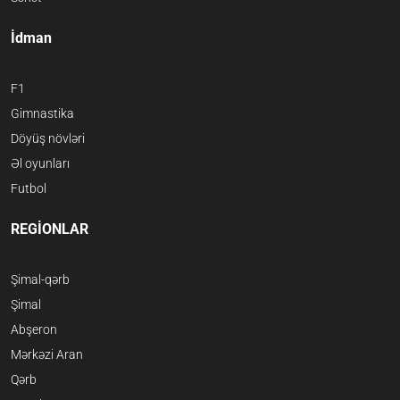
İdman
F1
Gimnastika
Döyüş növləri
Əl oyunları
Futbol
REGİONLAR
Şimal-qərb
Şimal
Abşeron
Mərkəzi Aran
Qərb