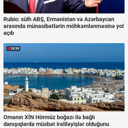
Rubio: sülh ABŞ, Ermənistan və Azərbaycan
arasında münasibətlərin möhkəmlənməsinə yol
açıb
18:39
Omanın XİN Hörmüz boğazı ilə bağlı
danışıqlarda müsbət irəliləyişlər olduğunu