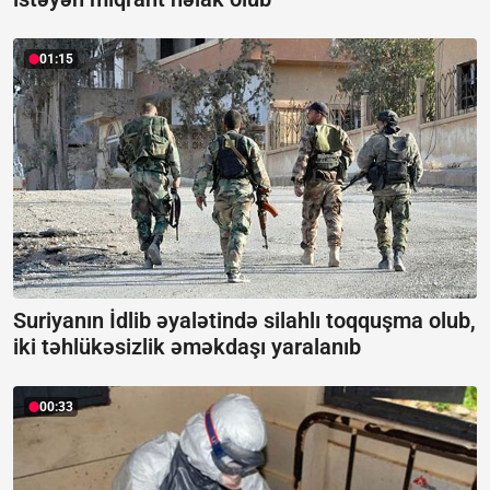
01:15
Suriyanın İdlib əyalətində silahlı toqquşma olub,
iki təhlükəsizlik əməkdaşı yaralanıb
00:33