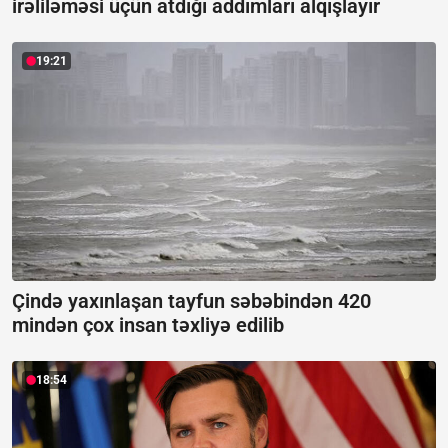
irəliləməsi üçün atdığı addımları alqışlayır
19:21
Çində yaxınlaşan tayfun səbəbindən 420
mindən çox insan təxliyə edilib
18:54