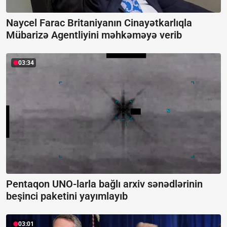
Naycel Farac Britaniyanın Cinayətkarlıqla
Mübarizə Agentliyini məhkəməyə verib
03:34
Pentaqon UNO-larla bağlı arxiv sənədlərinin
beşinci paketini yayımlayıb
03:01