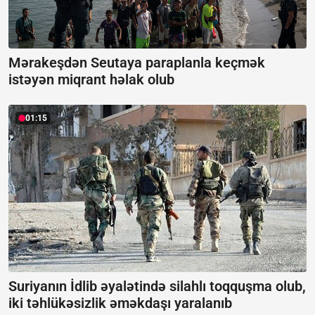
Mərakeşdən Seutaya paraplanla keçmək
istəyən miqrant həlak olub
01:15
Suriyanın İdlib əyalətində silahlı toqquşma olub,
iki təhlükəsizlik əməkdaşı yaralanıb