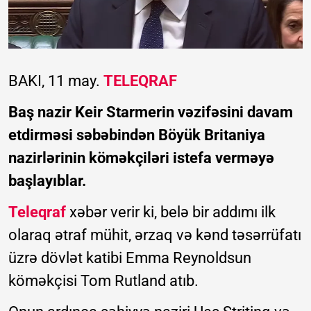
BAKI, 11 may.
TELEQRAF
Baş nazir Keir Starmerin vəzifəsini davam
etdirməsi səbəbindən Böyük Britaniya
nazirlərinin köməkçiləri istefa verməyə
başlayıblar.
Teleqraf
xəbər verir ki, belə bir addımı ilk
olaraq ətraf mühit, ərzaq və kənd təsərrüfatı
üzrə dövlət katibi Emma Reynoldsun
köməkçisi Tom Rutland atıb.