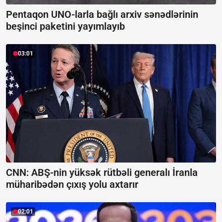
Pentaqon UNO-larla bağlı arxiv sənədlərinin
beşinci paketini yayımlayıb
03:01
CNN: ABŞ-nin yüksək rütbəli generalı İranla
müharibədən çıxış yolu axtarır
02:01