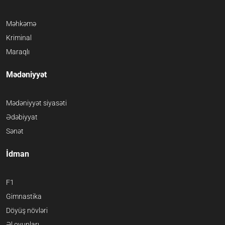
Məhkəmə
Kriminal
Maraqlı
Mədəniyyət
Mədəniyyət siyasəti
Ədəbiyyat
Sənət
İdman
F1
Gimnastika
Döyüş növləri
Əl oyunları