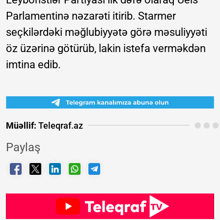
Parlamentinə nəzarəti itirib. Starmer
seçkilərdəki məğlubiyyətə görə məsuliyyəti
öz üzərinə götürüb, lakin istefa verməkdən
imtina edib.
Müəllif:
Teleqraf.az
Paylaş