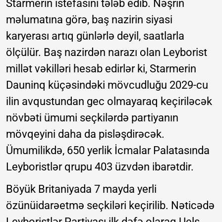
Starmerin istefasını tələb edib. Nəşrin
məlumatına görə, baş nazirin siyasi
karyerası artıq günlərlə deyil, saatlarla
ölçülür. Baş nazirdən narazı olan Leyborist
millət vəkilləri hesab edirlər ki, Starmerin
Dauninq küçəsindəki mövcudluğu 2029-cu
ilin avqustundan gec olmayaraq keçiriləcək
növbəti ümumi seçkilərdə partiyanın
mövqeyini daha da pisləşdirəcək.
Ümumilikdə, 650 yerlik İcmalar Palatasında
Leyboristlər qrupu 403 üzvdən ibarətdir.
Böyük Britaniyada 7 mayda yerli
özünüidarəetmə seçkiləri keçirilib. Nəticədə
Leyboristlər Partiyası ilk dəfə olaraq Uels