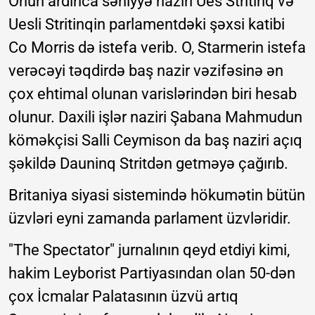
Onun ardınca səhiyyə naziri Ues Stritinq və
Uesli Stritinqin parlamentdəki şəxsi katibi
Co Morris də istefa verib. O, Starmerin istefa
verəcəyi təqdirdə baş nazir vəzifəsinə ən
çox ehtimal olunan varislərindən biri hesab
olunur. Daxili işlər naziri Şabana Mahmudun
köməkçisi Salli Ceymison da baş naziri açıq
şəkildə Dauninq Stritdən getməyə çağırıb.
Britaniya siyasi sistemində hökumətin bütün
üzvləri eyni zamanda parlament üzvləridir.
"The Spectator" jurnalının qeyd etdiyi kimi,
hakim Leyborist Partiyasından olan 50-dən
çox İcmalar Palatasının üzvü artıq