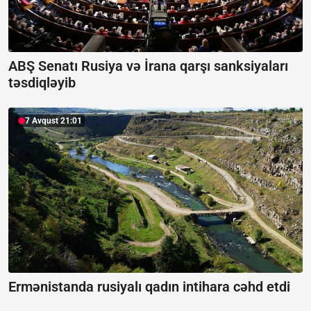
ABŞ Senatı Rusiya və İrana qarşı sanksiyaları
təsdiqləyib
7 Avqust 21:01
Ermənistanda rusiyalı qadın intihara cəhd etdi