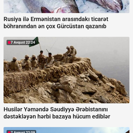
Rusiya ilə Ermənistan arasındakı ticarət
böhranından ən çox Gürcüstan qazanıb
7 Avqust 22:24
Husilər Yəməndə Səudiyyə Ərəbistanını
dəstəkləyən hərbi bazaya hücum ediblər
7 Avqust 22:09