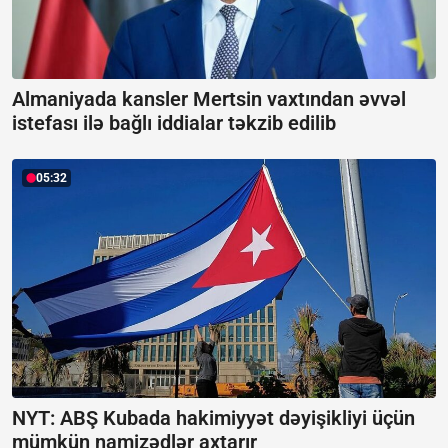
Almaniyada kansler Mertsin vaxtından əvvəl
istefası ilə bağlı iddialar təkzib edilib
05:32
NYT: ABŞ Kubada hakimiyyət dəyişikliyi üçün
mümkün namizədlər axtarır