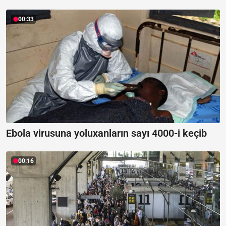
00:33
Ebola virusuna yoluxanların sayı 4000-i keçib
00:16