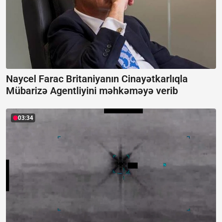
Naycel Farac Britaniyanın Cinayətkarlıqla
Mübarizə Agentliyini məhkəməyə verib
03:34