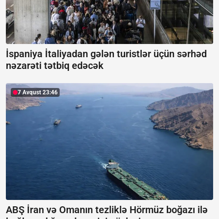
İspaniya İtaliyadan gələn turistlər üçün sərhəd
nəzarəti tətbiq edəcək
7 Avqust 23:46
ABŞ İran və Omanın tezliklə Hörmüz boğazı ilə