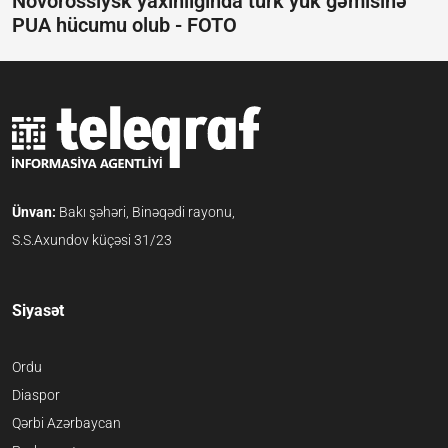
Novorossiysk yaxınlığında türk yük gəmisinə
PUA hücumu olub -
FOTO
Ünvan:
Bakı şəhəri, Binəqədi rayonu,
S.S.Axundov küçəsi 31/23
Siyasət
Ordu
Diaspor
Qərbi Azərbaycan