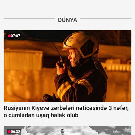
DÜNYA
07:07
Rusiyanın Kiyevə zərbələri nəticəsində 3 nəfər,
o cümlədən uşaq həlak olub
06:32