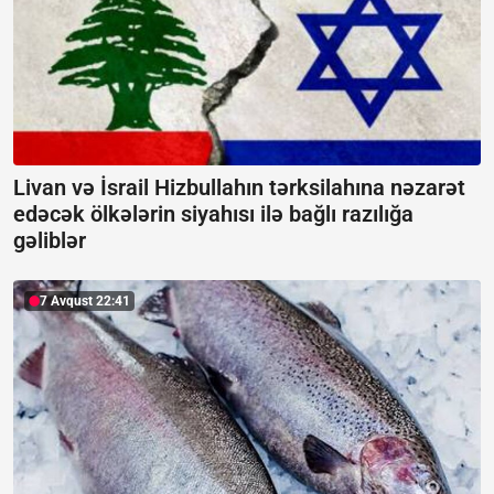
Livan və İsrail Hizbullahın tərksilahına nəzarət
edəcək ölkələrin siyahısı ilə bağlı razılığa
gəliblər
7 Avqust 22:41