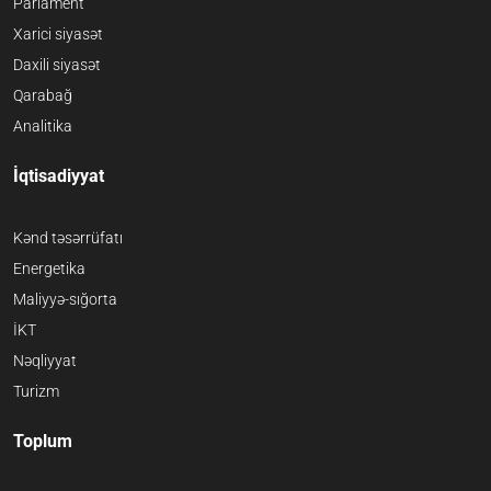
Parlament
Xarici siyasət
Daxili siyasət
Qarabağ
Analitika
İqtisadiyyat
Kənd təsərrüfatı
Energetika
Maliyyə-sığorta
İKT
Nəqliyyat
Turizm
Toplum