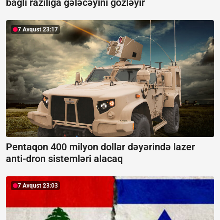
bağlı razılığa gələcəyini gözləyir
7 Avqust 23:17
Pentaqon 400 milyon dollar dəyərində lazer
anti-dron sistemləri alacaq
7 Avqust 23:03