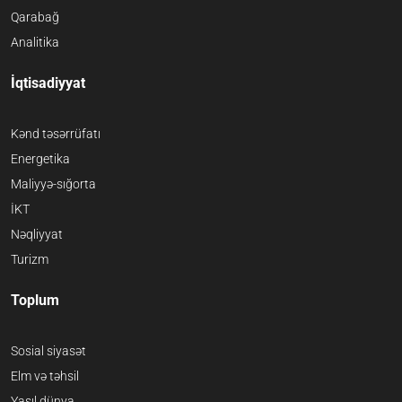
Qarabağ
Analitika
İqtisadiyyat
Kənd təsərrüfatı
Energetika
Maliyyə-sığorta
İKT
Nəqliyyat
Turizm
Toplum
Sosial siyasət
Elm və təhsil
Yaşıl dünya