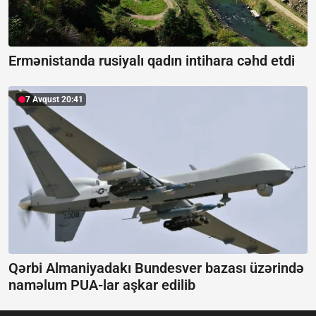
Ermənistanda rusiyalı qadın intihara cəhd etdi
7 Avqust 20:41
Qərbi Almaniyadakı Bundesver bazası üzərində
naməlum PUA-lar aşkar edilib