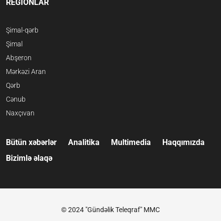
REGİONLAR
Şimal-qərb
Şimal
Abşeron
Mərkəzi Aran
Qərb
Cənub
Naxçıvan
Bütün xəbərlər
Analitika
Multimedia
Haqqımızda
Bizimlə əlaqə
© 2024 "Gündəlik Teleqraf" MMC