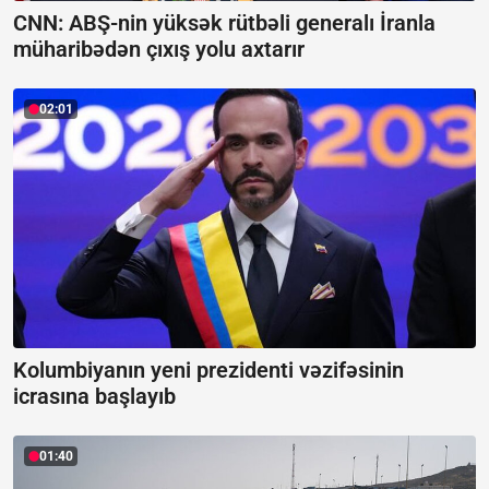
CNN: ABŞ-nin yüksək rütbəli generalı İranla
müharibədən çıxış yolu axtarır
02:01
Kolumbiyanın yeni prezidenti vəzifəsinin
icrasına başlayıb
01:40