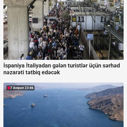
İspaniya İtaliyadan gələn turistlər üçün sərhəd
nəzarəti tətbiq edəcək
7 Avqust 23:46