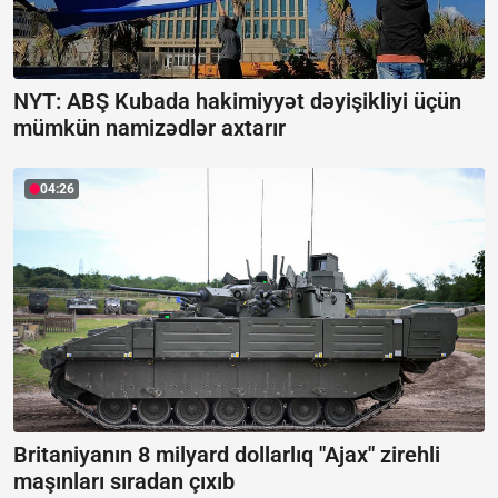
NYT: ABŞ Kubada hakimiyyət dəyişikliyi üçün
mümkün namizədlər axtarır
04:26
Britaniyanın 8 milyard dollarlıq "Ajax" zirehli
maşınları sıradan çıxıb