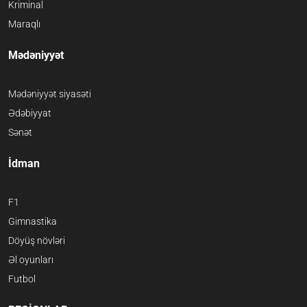
Kriminal
Maraqlı
Mədəniyyət
Mədəniyyət siyasəti
Ədəbiyyat
Sənət
İdman
F1
Gimnastika
Döyüş növləri
Əl oyunları
Futbol