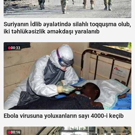
Suriyanın İdlib əyalətində silahlı toqquşma olub,
iki təhlükəsizlik əməkdaşı yaralanıb
00:33
Ebola virusuna yoluxanların sayı 4000-i keçib
00:16