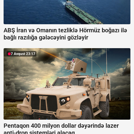
ABŞ İran və Omanın tezliklə Hörmüz boğazı ilə
bağlı razılığa gələcəyini gözləyir
7 Avqust 23:17
Pentaqon 400 milyon dollar dəyərində lazer
anti-dron sistemləri alacaq