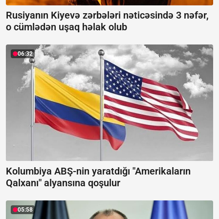
Rusiyanın Kiyevə zərbələri nəticəsində 3 nəfər,
o cümlədən uşaq həlak olub
06:32
Kolumbiya ABŞ-nin yaratdığı "Amerikaların
Qalxanı" alyansına qoşulur
05:58