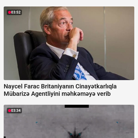
03:52
Naycel Farac Britaniyanın Cinayətkarlıqla
Mübarizə Agentliyini məhkəməyə verib
03:34