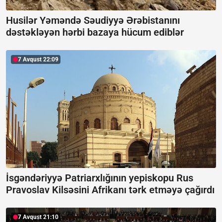
Husilər Yəməndə Səudiyyə Ərəbistanını
dəstəkləyən hərbi bazaya hücum ediblər
7 Avqust 22:09
İsgəndəriyyə Patriarxlığının yepiskopu Rus
Pravoslav Kilsəsini Afrikanı tərk etməyə çağırdı
7 Avqust 21:10