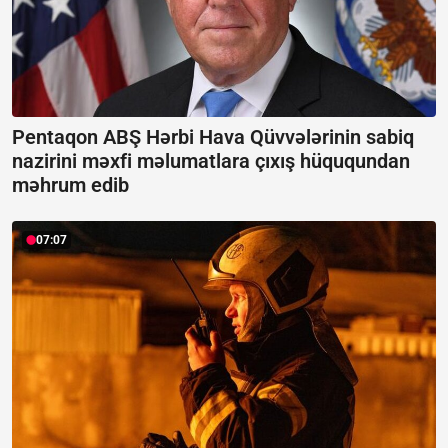
Pentaqon ABŞ Hərbi Hava Qüvvələrinin sabiq
nazirini məxfi məlumatlara çıxış hüququndan
məhrum edib
07:07