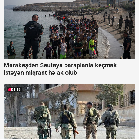
Mərakeşdən Seutaya paraplanla keçmək
istəyən miqrant həlak olub
01:15