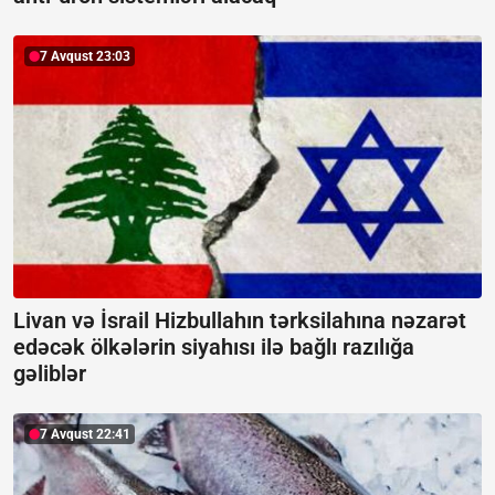
7 Avqust 23:03
Livan və İsrail Hizbullahın tərksilahına nəzarət
edəcək ölkələrin siyahısı ilə bağlı razılığa
gəliblər
7 Avqust 22:41