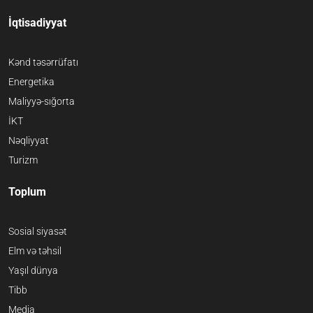
İqtisadiyyat
Kənd təsərrüfatı
Energetika
Maliyyə-sığorta
İKT
Nəqliyyat
Turizm
Toplum
Sosial siyasət
Elm və təhsil
Yaşıl dünya
Tibb
Media