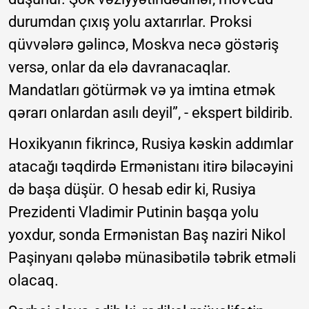
durumdan çıxış yolu axtarırlar. Proksi
qüvvələrə gəlincə, Moskva necə göstəriş
versə, onlar da elə davranacaqlar.
Mandatları götürmək və ya imtina etmək
qərarı onlardan asılı deyil”, - ekspert bildirib.
Hoxikyanın fikrincə, Rusiya kəskin addımlar
atacağı təqdirdə Ermənistanı itirə biləcəyini
də başa düşür. O hesab edir ki, Rusiya
Prezidenti Vladimir Putinin başqa yolu
yoxdur, sonda Ermənistan Baş naziri Nikol
Paşinyanı qələbə münasibətilə təbrik etməli
olacaq.