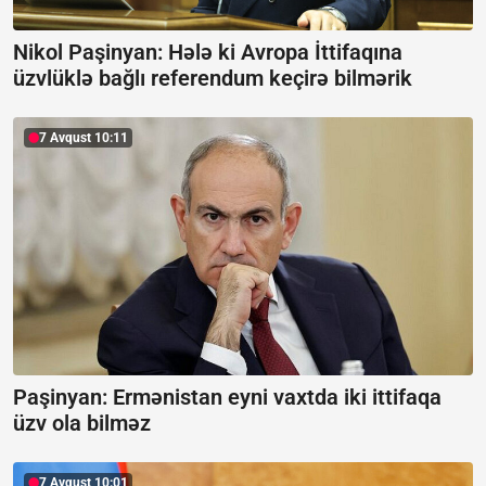
Nikol Paşinyan: Hələ ki Avropa İttifaqına
üzvlüklə bağlı referendum keçirə bilmərik
7 Avqust 10:11
Paşinyan: Ermənistan eyni vaxtda iki ittifaqa
üzv ola bilməz
7 Avqust 10:01