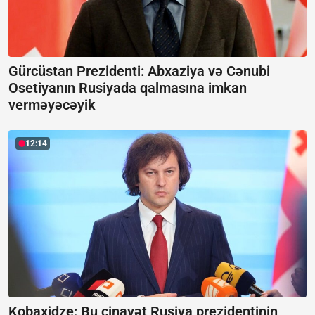
Gürcüstan Prezidenti: Abxaziya və Cənubi
Osetiyanın Rusiyada qalmasına imkan
verməyəcəyik
12:14
Kobaxidze:
Bu cinayət Rusiya prezidentinin