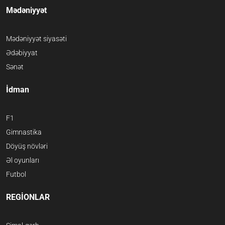
Mədəniyyət
Mədəniyyət siyasəti
Ədəbiyyat
Sənət
İdman
F1
Gimnastika
Döyüş növləri
Əl oyunları
Futbol
REGİONLAR