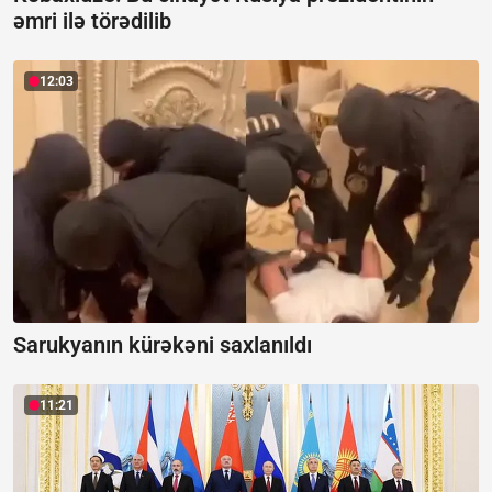
əmri ilə törədilib
12:03
Sarukyanın kürəkəni saxlanıldı
11:21