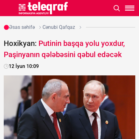
Əsas səhifə
Cənubi Qafqaz
Hoxikyan:
Putinin başqa yolu yoxdur,
Paşinyanın qələbəsini qəbul edəcək
12 İyun 10:09