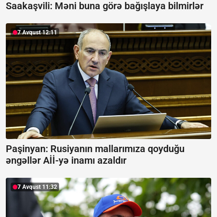
Saakaşvili:
Məni buna görə bağışlaya bilmirlər
7 Avqust 12:11
Paşinyan: Rusiyanın mallarımıza qoyduğu
əngəllər Aİİ-yə inamı azaldır
7 Avqust 11:32