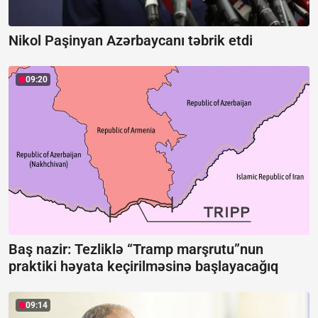
Nikol Paşinyan Azərbaycanı təbrik etdi
09:20
Baş nazir: Tezliklə “Tramp marşrutu”nun
praktiki həyata keçirilməsinə başlayacağıq
09:14