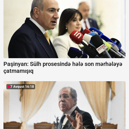
Paşinyan:
Sülh prosesində hələ son mərhələyə
çatmamışıq
7 Avqust 16:18