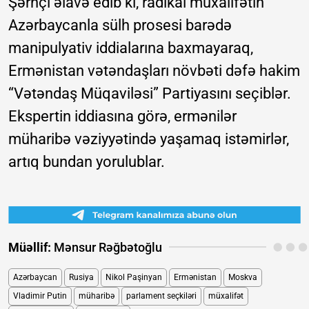
Şərhçi əlavə edib ki, radikal müxalifətin
Azərbaycanla sülh prosesi barədə
manipulyativ iddialarına baxmayaraq,
Ermənistan vətəndaşları növbəti dəfə hakim
“Vətəndaş Müqaviləsi” Partiyasını seçiblər.
Ekspertin iddiasına görə, ermənilər
müharibə vəziyyətində yaşamaq istəmirlər,
artıq bundan yorulublar.
Müəllif:
Mənsur Rəğbətoğlu
Azərbaycan
Rusiya
Nikol Paşinyan
Ermənistan
Moskva
Vladimir Putin
müharibə
parlament seçkiləri
müxalifət