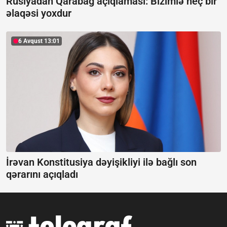
Rusiyadan Qarabağ açıqlaması:
Bizimlə heç bir
əlaqəsi yoxdur
6 Avqust 13:01
İrəvan Konstitusiya dəyişikliyi ilə bağlı son
qərarını açıqladı