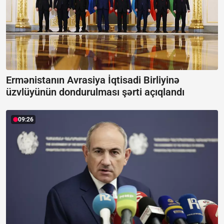
Ermənistanın Avrasiya İqtisadi Birliyinə
üzvlüyünün dondurulması şərti açıqlandı
09:26