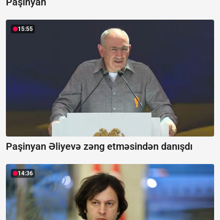
Paşinyan
15:55
Paşinyan Əliyevə zəng etməsindən danışdı
14:36