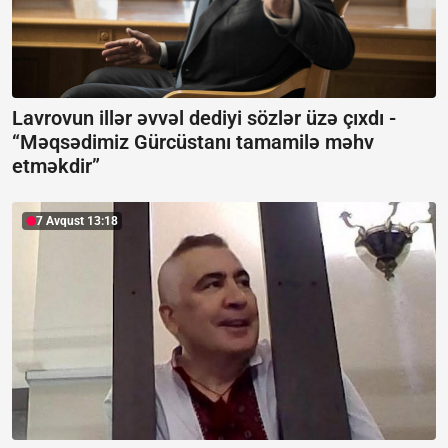
Lavrovun illər əvvəl dediyi sözlər üzə çıxdı -
“Məqsədimiz Gürcüstanı tamamilə məhv
etməkdir”
7 Avqust 13:18