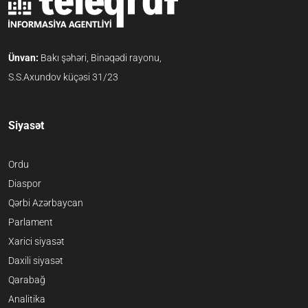
Ünvan:
Bakı şəhəri, Binəqədi rayonu,
S.S.Axundov küçəsi 31/23
Siyasət
Ordu
Diaspor
Qərbi Azərbaycan
Parlament
Xarici siyasət
Daxili siyasət
Qarabağ
Analitika