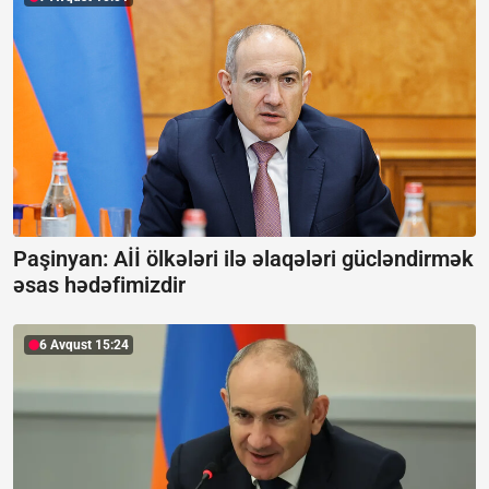
Paşinyan: Aİİ ölkələri ilə əlaqələri gücləndirmək
əsas hədəfimizdir
6 Avqust 15:24