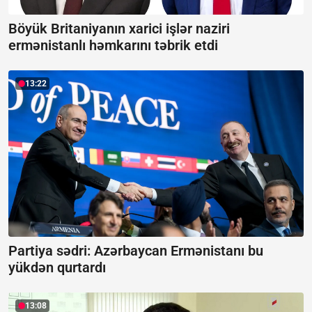
Böyük Britaniyanın xarici işlər naziri
ermənistanlı həmkarını təbrik etdi
13:22
Partiya sədri: Azərbaycan Ermənistanı bu
yükdən qurtardı
13:08