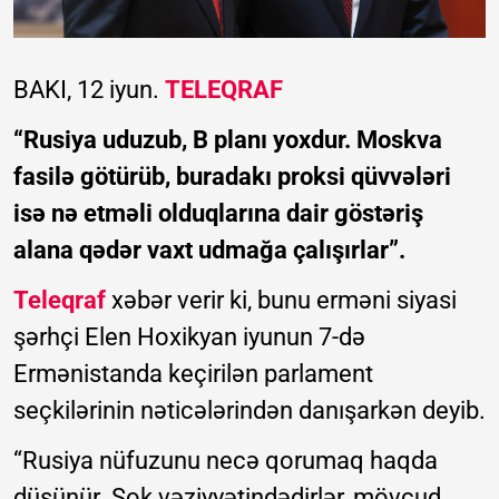
BAKI, 12 iyun.
TELEQRAF
“Rusiya uduzub, B planı yoxdur. Moskva
fasilə götürüb, buradakı proksi qüvvələri
isə nə etməli olduqlarına dair göstəriş
alana qədər vaxt udmağa çalışırlar”.
Teleqraf
xəbər verir ki, bunu erməni siyasi
şərhçi Elen Hoxikyan iyunun 7-də
Ermənistanda keçirilən parlament
seçkilərinin nəticələrindən danışarkən deyib.
“Rusiya nüfuzunu necə qorumaq haqda
düşünür. Şok vəziyyətindədirlər, mövcud