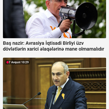
Baş nazir: Avrasiya İqtisadi Birliyi üzv
dövlətlərin xarici əlaqələrinə mane olmamalıdır
7 Avqust 10:29