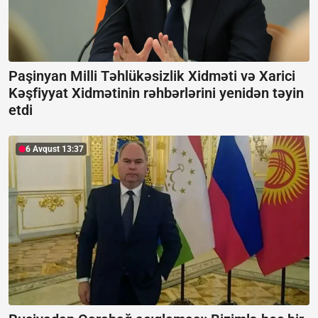
Paşinyan Milli Təhlükəsizlik Xidməti və Xarici
Kəşfiyyat Xidmətinin rəhbərlərini yenidən təyin
etdi
6 Avqust 13:37