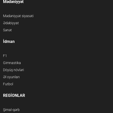
Mədəniyyət
Mədəniyyət siyasəti
Ədəbiyyat
Sənət
İdman
F1
Gimnastika
Döyüş növləri
Əl oyunları
Futbol
REGİONLAR
Şimal-qərb