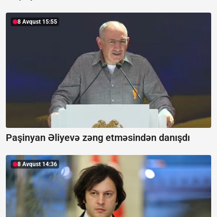
8 Avqust 15:55
Paşinyan Əliyevə zəng etməsindən danışdı
8 Avqust 14:36