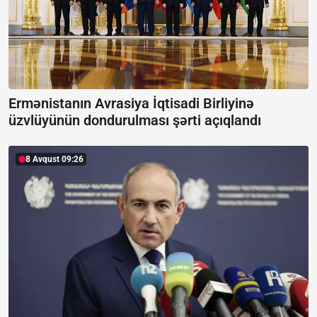
Ermənistanın Avrasiya İqtisadi Birliyinə
üzvlüyünün dondurulması şərti açıqlandı
8 Avqust 09:26