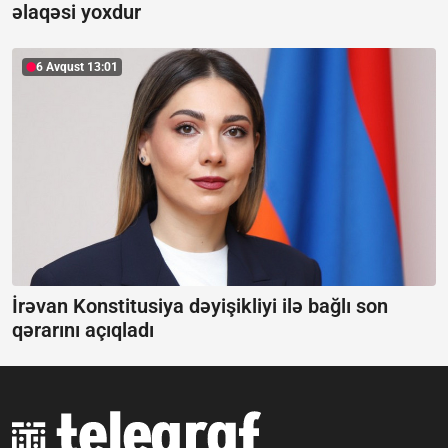
əlaqəsi yoxdur
6 Avqust 13:01
İrəvan Konstitusiya dəyişikliyi ilə bağlı son
qərarını açıqladı