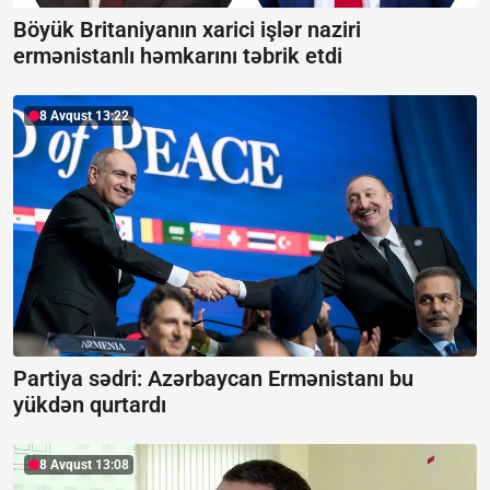
Böyük Britaniyanın xarici işlər naziri
ermənistanlı həmkarını təbrik etdi
8 Avqust 13:22
Partiya sədri: Azərbaycan Ermənistanı bu
yükdən qurtardı
8 Avqust 13:08