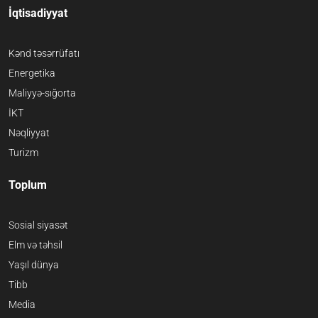
İqtisadiyyat
Kənd təsərrüfatı
Energetika
Maliyyə-sığorta
İKT
Nəqliyyat
Turizm
Toplum
Sosial siyasət
Elm və təhsil
Yaşıl dünya
Tibb
Media