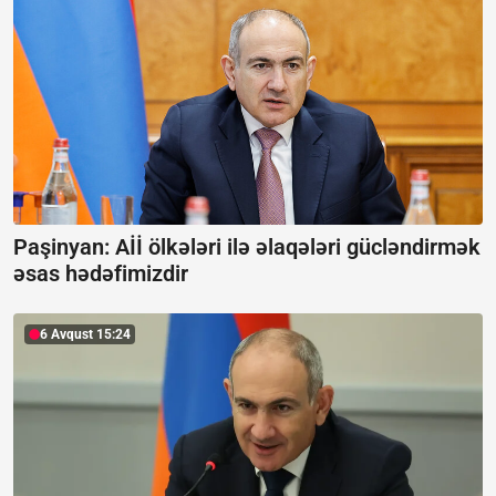
Paşinyan: Aİİ ölkələri ilə əlaqələri gücləndirmək
əsas hədəfimizdir
6 Avqust 15:24