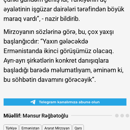
əyalətinin işgüzar dairələri tərəfindən böyük
maraq vardı”, - nazir bildirib.
Mirzoyanın sözlərinə görə, bu, çox yaxşı
başlanğıcdır: “Yaxın gələcəkdə
Ermənistanda ikinci görüşümüz olacaq.
Ayrı-ayrı şirkətlərin konkret danışıqlara
başladığı barədə məlumatlıyam, əminəm ki,
bu söhbətin davamını görəcəyik”.
Müəllif:
Mənsur Rəğbətoğlu
Türkiyə
Ermənistan
Ararat Mirzoyan
Qars