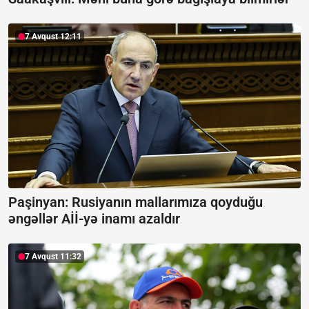
7 Avqust 12:11
Paşinyan: Rusiyanın mallarımıza qoyduğu
əngəllər Aİİ-yə inamı azaldır
7 Avqust 11:32