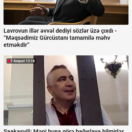
Lavrovun illər əvvəl dediyi sözlər üzə çıxdı -
“Məqsədimiz Gürcüstanı tamamilə məhv
etməkdir”
7 Avqust 13:18
Saakaşvili:
Məni buna görə bağışlaya bilmirlər