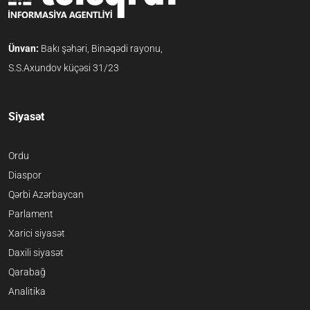
Ünvan:
Bakı şəhəri, Binəqədi rayonu,
S.S.Axundov küçəsi 31/23
Siyasət
Ordu
Diaspor
Qərbi Azərbaycan
Parlament
Xarici siyasət
Daxili siyasət
Qarabağ
Analitika