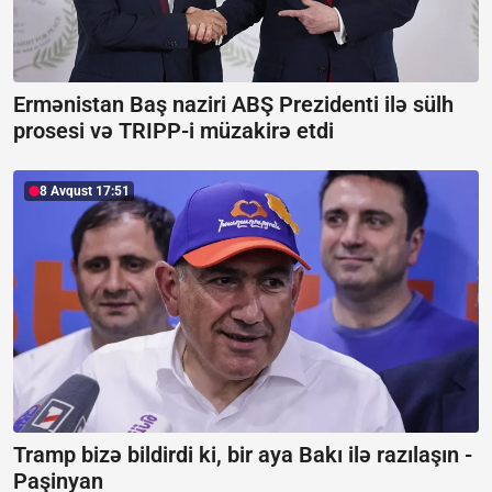
Ermənistan Baş naziri ABŞ Prezidenti ilə sülh
prosesi və TRIPP-i müzakirə etdi
8 Avqust 17:51
Tramp bizə bildirdi ki, bir aya Bakı ilə razılaşın -
Paşinyan