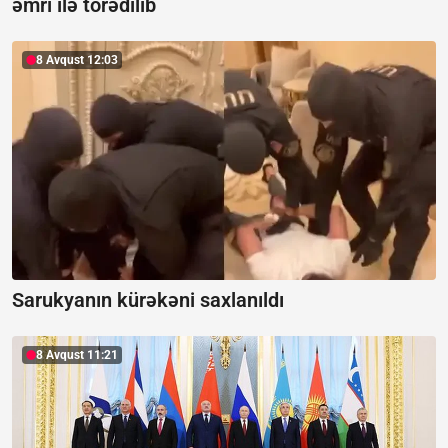
əmri ilə törədilib
8 Avqust 12:03
Sarukyanın kürəkəni saxlanıldı
8 Avqust 11:21