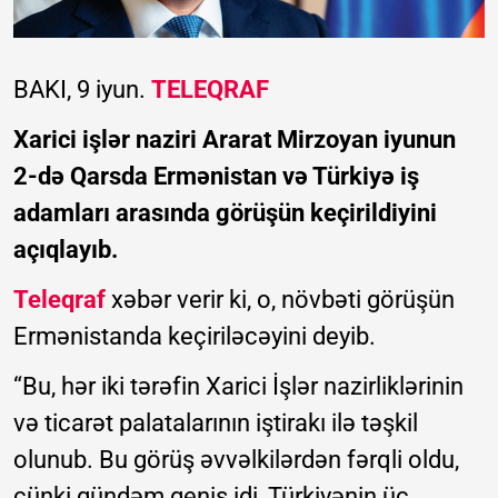
BAKI, 9 iyun.
TELEQRAF
Xarici işlər naziri Ararat Mirzoyan iyunun
2-də Qarsda Ermənistan və Türkiyə iş
adamları arasında görüşün keçirildiyini
açıqlayıb.
Teleqraf
xəbər verir ki, o, növbəti görüşün
Ermənistanda keçiriləcəyini deyib.
“Bu, hər iki tərəfin Xarici İşlər nazirliklərinin
və ticarət palatalarının iştirakı ilə təşkil
olunub. Bu görüş əvvəlkilərdən fərqli oldu,
çünki gündəm geniş idi, Türkiyənin üç