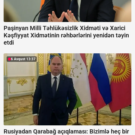
Paşinyan Milli Təhlükəsizlik Xidməti və Xarici
Kəşfiyyat Xidmətinin rəhbərlərini yenidən təyin
etdi
6 Avqust 13:37
Rusiyadan Qarabağ açıqlaması:
Bizimlə heç bir