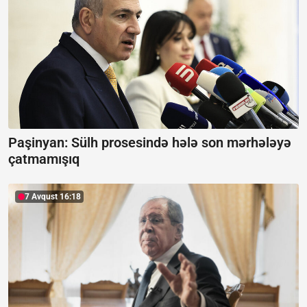
Paşinyan:
Sülh prosesində hələ son mərhələyə
çatmamışıq
7 Avqust 16:18