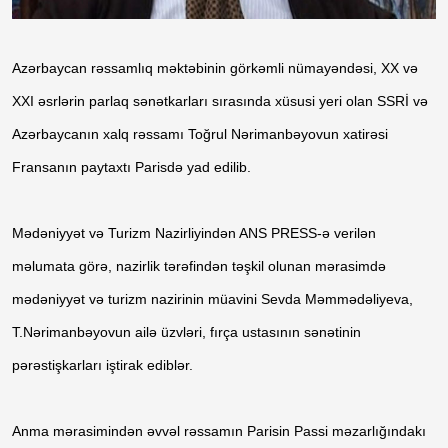
Azərbaycan rəssamlıq məktəbinin görkəmli nümayəndəsi, XX və
XXI əsrlərin parlaq sənətkarları sırasında xüsusi yeri olan SSRİ və
Azərbaycanın xalq rəssamı Toğrul Nərimanbəyovun xatirəsi
Fransanın paytaxtı Parisdə yad edilib.
Mədəniyyət və Turizm Nazirliyindən ANS PRESS-ə verilən
məlumata görə, nazirlik tərəfindən təşkil olunan mərasimdə
mədəniyyət və turizm nazirinin müavini Sevda Məmmədəliyeva,
T.Nərimanbəyovun ailə üzvləri, fırça ustasının sənətinin
pərəstişkarları iştirak ediblər.
Anma mərasimindən əvvəl rəssamın Parisin Passi məzarlığındakı