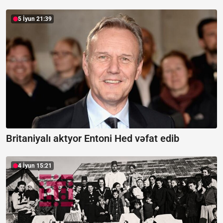
5 İyun 21:39
Britaniyalı aktyor Entoni Hed vəfat edib
4 İyun 15:21