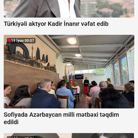
Türkiyəli aktyor Kadir İnanır vəfat edib
19 İyun 00:07
Sofiyada Azərbaycan milli mətbəxi təqdim
edildi