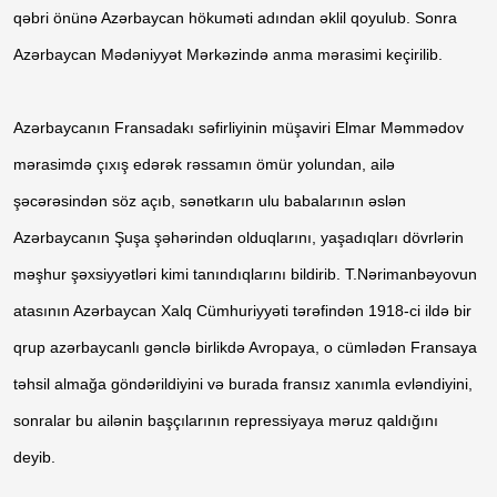
qəbri önünə Azərbaycan hökuməti adından əklil qoyulub. Sonra
Azərbaycan Mədəniyyət Mərkəzində anma mərasimi keçirilib.
Azərbaycanın Fransadakı səfirliyinin müşaviri Elmar Məmmədov
mərasimdə çıxış edərək rəssamın ömür yolundan, ailə
şəcərəsindən söz açıb, sənətkarın ulu babalarının əslən
Azərbaycanın Şuşa şəhərindən olduqlarını, yaşadıqları dövrlərin
məşhur şəxsiyyətləri kimi tanındıqlarını bildirib. T.Nərimanbəyovun
atasının Azərbaycan Xalq Cümhuriyyəti tərəfindən 1918-ci ildə bir
qrup azərbaycanlı gənclə birlikdə Avropaya, o cümlədən Fransaya
təhsil almağa göndərildiyini və burada fransız xanımla evləndiyini,
sonralar bu ailənin başçılarının repressiyaya məruz qaldığını
deyib.