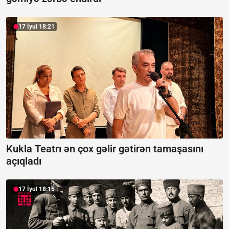
17 İyul 18:21
Kukla Teatrı ən çox gəlir gətirən tamaşasını
açıqladı
17 İyul 18:15