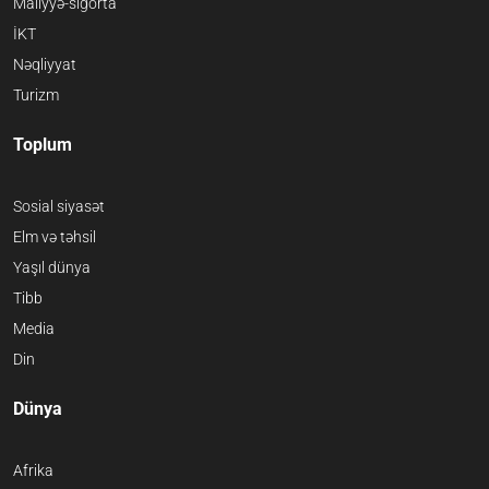
Maliyyə-sığorta
İKT
Nəqliyyat
Turizm
Toplum
Sosial siyasət
Elm və təhsil
Yaşıl dünya
Tibb
Media
Din
Dünya
Afrika