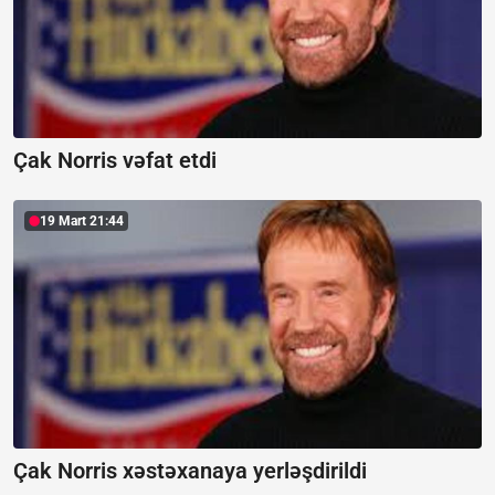
Çak Norris vəfat etdi
19 Mart 21:44
Çak Norris xəstəxanaya yerləşdirildi