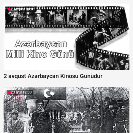
2 Avqust 00:01
2 avqust Azərbaycan Kinosu Günüdür
23 İyul 12:33