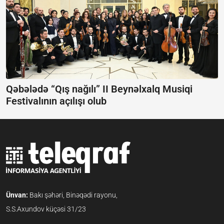
Qəbələdə “Qış nağılı” II Beynəlxalq Musiqi
Festivalının açılışı olub
Ünvan:
Bakı şəhəri, Binəqədi rayonu,
S.S.Axundov küçəsi 31/23