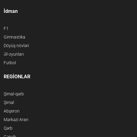
İdman
F1
Gimnastika
Döyüş növləri
Əl oyunları
Futbol
REGİONLAR
Şimal-qərb
Şimal
Abşeron
Mərkəzi Aran
Qərb
Cənub