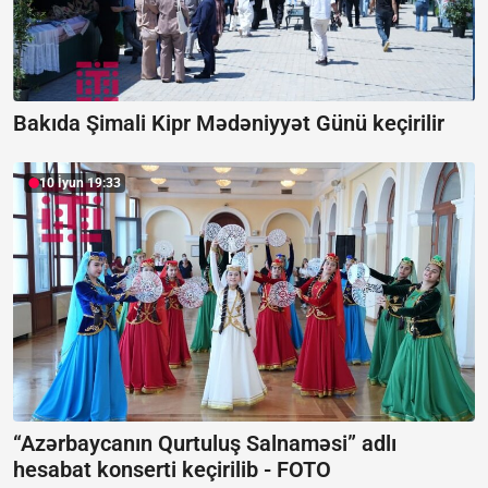
Bakıda Şimali Kipr Mədəniyyət Günü keçirilir
10 İyun 19:33
“Azərbaycanın Qurtuluş Salnaməsi” adlı
hesabat konserti keçirilib -
FOTO