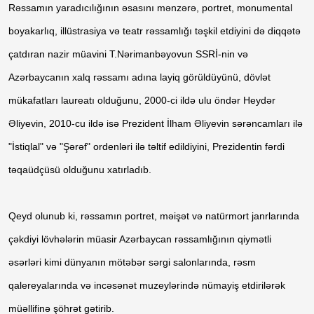
Rəssamın yaradıcılığının əsasını mənzərə, portret, monumental
boyakarlıq, illüstrasiya və teatr rəssamlığı təşkil etdiyini də diqqətə
çatdıran nazir müavini T.Nərimanbəyovun SSRİ-nin və
Azərbaycanın xalq rəssamı adına layiq görüldüyünü, dövlət
mükafatları laureatı olduğunu, 2000-ci ildə ulu öndər Heydər
Əliyevin, 2010-cu ildə isə Prezident İlham Əliyevin sərəncamları ilə
"İstiqlal" və "Şərəf" ordenləri ilə təltif edildiyini, Prezidentin fərdi
təqaüdçüsü olduğunu xatırladıb.
Qeyd olunub ki, rəssamın portret, məişət və natürmort janrlarında
çəkdiyi lövhələrin müasir Azərbaycan rəssamlığının qiymətli
əsərləri kimi dünyanın mötəbər sərgi salonlarında, rəsm
qalereyalarında və incəsənət muzeylərində nümayiş etdirilərək
müəllifinə şöhrət gətirib.