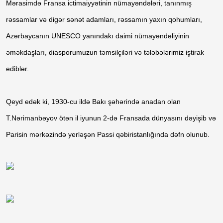
Mərasimdə Fransa ictimaiyyətinin nümayəndələri, tanınmış
rəssamlar və digər sənət adamları, rəssamın yaxın qohumları,
Azərbaycanın UNESCO yanındakı daimi nümayəndəliyinin
əməkdaşları, diasporumuzun təmsilçiləri və tələbələrimiz iştirak
ediblər.
Qeyd edək ki, 1930-cu ildə Bakı şəhərində anadan olan
T.Nərimanbəyov ötən il iyunun 2-də Fransada dünyasını dəyişib və
Parisin mərkəzində yerləşən Passi qəbiristanlığında dəfn olunub.