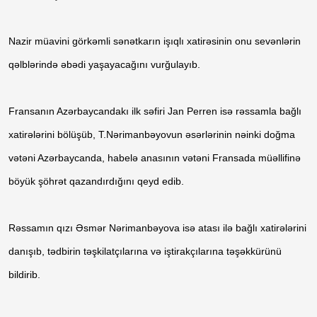
Nazir müavini görkəmli sənətkarın işıqlı xatirəsinin onu sevənlərin
qəlblərində əbədi yaşayacağını vurğulayıb.
Fransanın Azərbaycandakı ilk səfiri Jan Perren isə rəssamla bağlı
xatirələrini bölüşüb, T.Nərimanbəyovun əsərlərinin nəinki doğma
vətəni Azərbaycanda, habelə anasının vətəni Fransada müəllifinə
böyük şöhrət qazandırdığını qeyd edib.
Rəssamın qızı Əsmər Nərimanbəyova isə atası ilə bağlı xatirələrini
danışıb, tədbirin təşkilatçılarına və iştirakçılarına təşəkkürünü
bildirib.