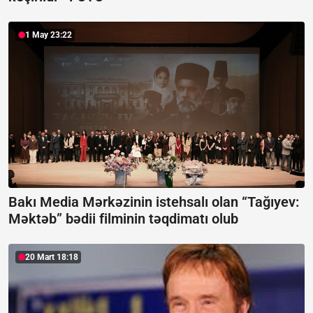
1 May 23:22
Bakı Media Mərkəzinin istehsalı olan “Tağıyev:
Məktəb” bədii filminin təqdimatı olub
20 Mart 18:18