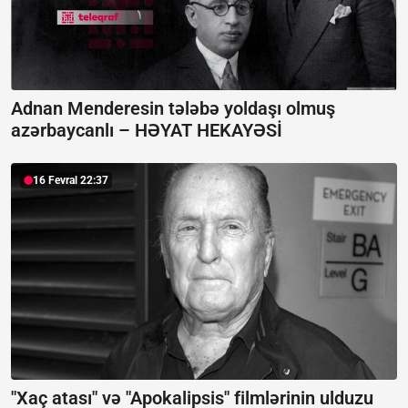
Adnan Menderesin tələbə yoldaşı olmuş
azərbaycanlı –
HƏYAT HEKAYƏSİ
16 Fevral 22:37
"Xaç atası" və "Apokalipsis" filmlərinin ulduzu