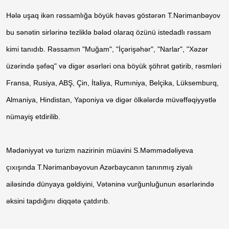
Hələ uşaq ikən rəssamlığa böyük həvəs göstərən T.Nərimanbəyov
bu sənətin sirlərinə tezliklə bələd olaraq özünü istedadlı rəssam
kimi tanıdıb. Rəssamın "Muğam", "İçərişəhər", "Narlar", "Xəzər
üzərində şəfəq" və digər əsərləri ona böyük şöhrət gətirib, rəsmləri
Fransa, Rusiya, ABŞ, Çin, İtaliya, Rumıniya, Belçika, Lüksemburq,
Almaniya, Hindistan, Yaponiya və digər ölkələrdə müvəffəqiyyətlə
nümayiş etdirilib.
Mədəniyyət və turizm nazirinin müavini S.Məmmədəliyeva
çıxışında T.Nərimanbəyovun Azərbaycanın tanınmış ziyalı
ailəsində dünyaya gəldiyini, Vətəninə vurğunluğunun əsərlərində
əksini tapdığını diqqətə çatdırıb.