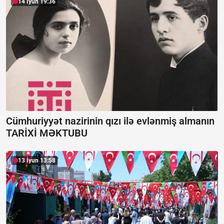
14 İyun 19:36
Cümhuriyyət nazirinin qızı ilə evlənmiş almanın
TARİXİ MƏKTUBU
13 İyun 13:58