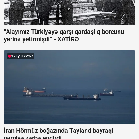
“Alayımız Türkiyəyə qarşı qardaşlıq borcunu
yerinə yetirmişdi” -
XATİRƏ
17 İyul 22:57
İran Hörmüz boğazında Tayland bayraqlı
gəmiyə zərbə endirdi