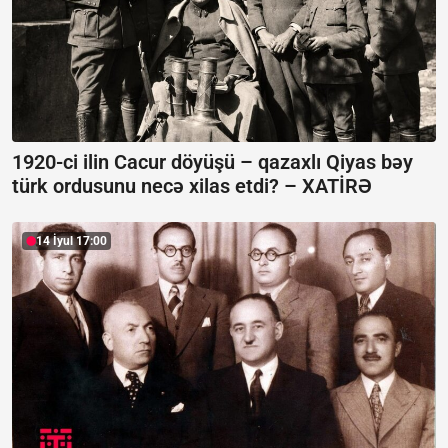
1920-ci ilin Cacur döyüşü – qazaxlı Qiyas bəy
türk ordusunu necə xilas etdi? –
XATİRƏ
14 İyul 17:00