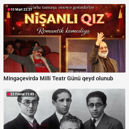
10 Mart 22:37
Mingəçevirdə Milli Teatr Günü qeyd olunub
23 Fevral 11:45