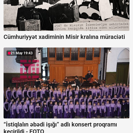
Cümhuriyyət xadiminin Misir kralına müraciəti
21 May 19:43
“İstiqlalın əbədi işığı” adlı konsert proqramı
keçirildi -
FOTO