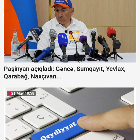
Paşinyan açıqladı:
Gəncə, Sumqayıt, Yevlax,
Qarabağ, Naxçıvan...
21 May 10:58