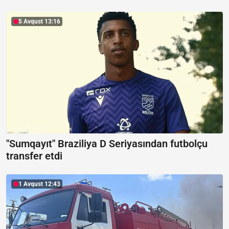
5 Avqust 13:16
"Sumqayıt" Braziliya D Seriyasından futbolçu
transfer etdi
1 Avqust 12:43