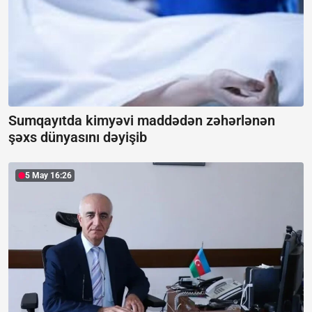
Sumqayıtda kimyəvi maddədən zəhərlənən
şəxs dünyasını dəyişib
5 May 16:26