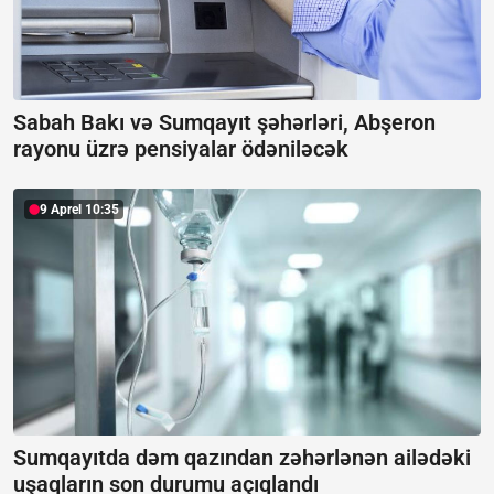
Sabah Bakı və Sumqayıt şəhərləri, Abşeron
rayonu üzrə pensiyalar ödəniləcək
9 Aprel 10:35
Sumqayıtda dəm qazından zəhərlənən ailədəki
uşaqların son durumu açıqlandı