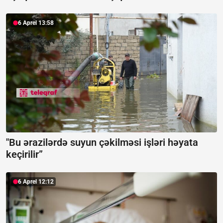
6 Aprel 13:58
"Bu ərazilərdə suyun çəkilməsi işləri həyata
keçirilir”
6 Aprel 12:12