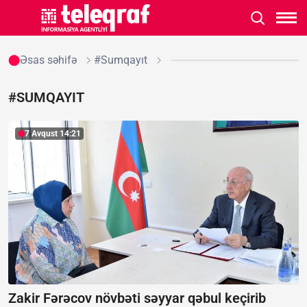
Əsas səhifə
#Sumqayıt
#SUMQAYIT
7 Avqust 14:21
Zakir Fərəcov növbəti səyyar qəbul keçirib