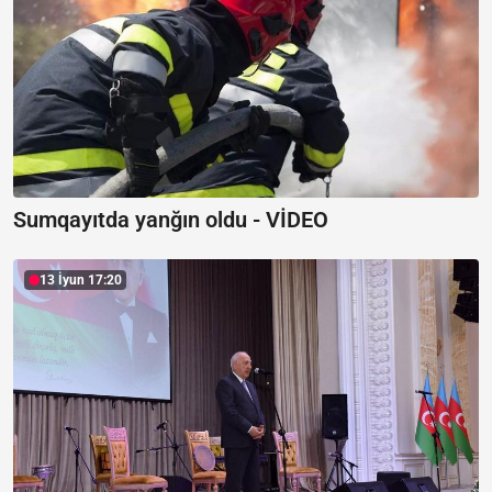
Sumqayıtda yanğın oldu -
VİDEO
13 İyun 17:20