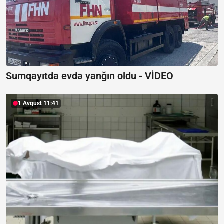
Sumqayıtda evdə yanğın oldu -
VİDEO
1 Avqust 11:41