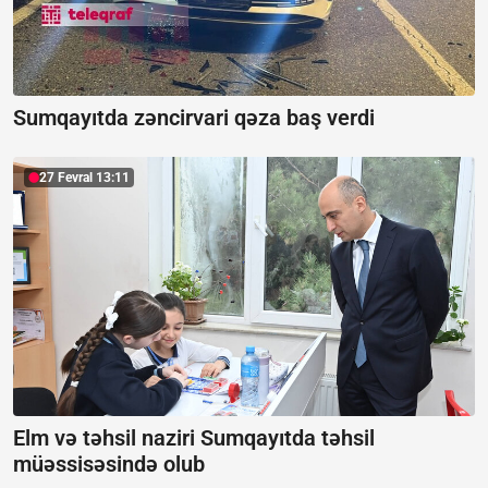
Sumqayıtda zəncirvari qəza baş verdi
27 Fevral 13:11
Elm və təhsil naziri Sumqayıtda təhsil
müəssisəsində olub