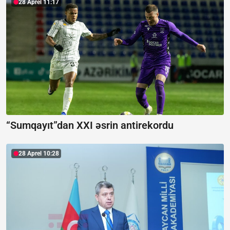
28 Aprel 11:17
“Sumqayıt”dan XXI əsrin antirekordu
28 Aprel 10:28