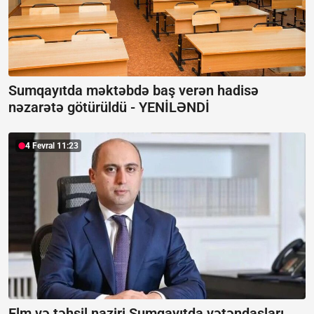
Sumqayıtda məktəbdə baş verən hadisə
nəzarətə götürüldü -
YENİLƏNDİ
4 Fevral 11:23
Elm və təhsil naziri Sumqayıtda vətəndaşları