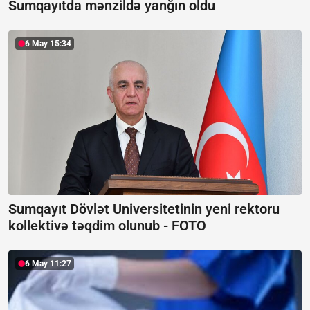
Sumqayıtda mənzildə yanğın oldu
6 May 15:34
Sumqayıt Dövlət Universitetinin yeni rektoru
kollektivə təqdim olunub -
FOTO
6 May 11:27