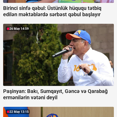
Birinci sinfə qəbul: Üstünlük hüququ tətbiq
edilən məktəblərdə sərbəst qəbul başlayır
26 May 14:59
Paşinyan:
Bakı, Sumqayıt, Gəncə və Qarabağ
ermənilərin vətəni deyil
22 May 13:15