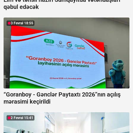
qəbul edəcək
3 Fevral 18:55
“Goranboy - Gənclər Paytaxtı 2026”nın açılış
mərasimi keçirildi
2 Fevral 15:41