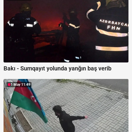
Bakı - Sumqayıt yolunda yanğın baş verib
1 May 11:49