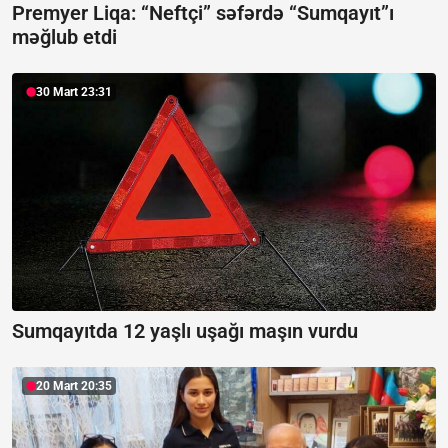
Premyer Liqa:
“Neftçi” səfərdə “Sumqayıt”ı
məğlub etdi
30 Mart 23:31
Sumqayıtda 12 yaşlı uşağı maşın vurdu
20 Mart 20:35