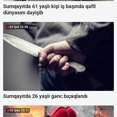
Sumqayıtda 61 yaşlı kişi iş başında qəfil
dünyasını dəyişib
24 İyul 15:28
Sumqayıtda 26 yaşlı gənc bıçaqlandı
15 İyun 10:11