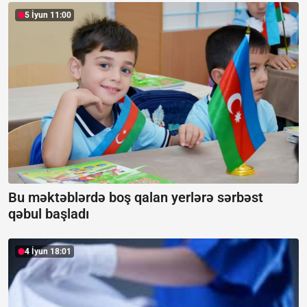
5 İyun 11:00
Bu məktəblərdə boş qalan yerlərə sərbəst
qəbul başladı
4 İyun 18:01