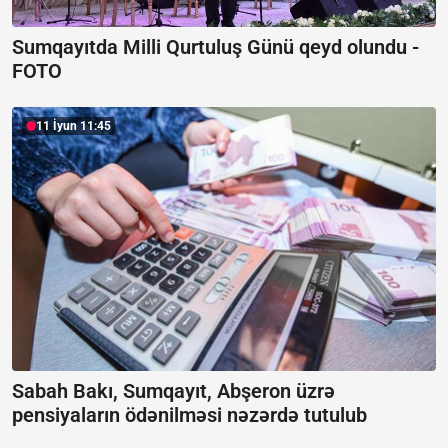
Sumqayıtda Milli Qurtuluş Günü qeyd olundu -
FOTO
11 İyun 11:45
Sabah Bakı, Sumqayıt, Abşeron üzrə
pensiyaların ödənilməsi nəzərdə tutulub