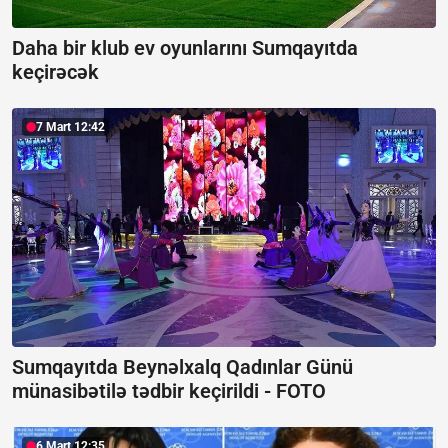
Daha bir klub ev oyunlarını Sumqayıtda
keçirəcək
7 Mart 12:42
Sumqayıtda Beynəlxalq Qadınlar Günü
münasibətilə tədbir keçirildi -
FOTO
6 Mart 12:35