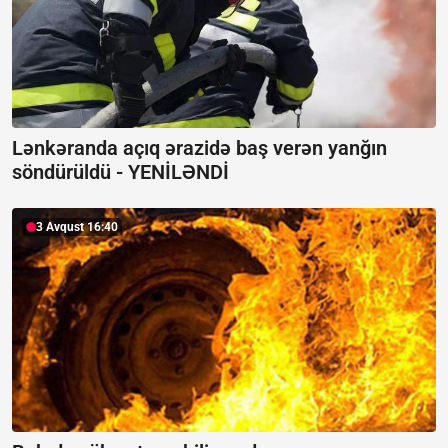
Lənkəranda açıq ərazidə baş verən yanğın
söndürüldü -
YENİLƏNDİ
3 Avqust 16:40