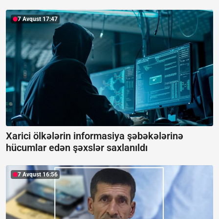
7 Avqust 17:47
Xarici ölkələrin informasiya şəbəkələrinə
hücumlar edən şəxslər saxlanıldı
7 Avqust 16:56