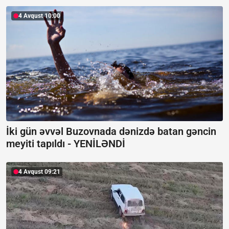
4 Avqust 10:00
İki gün əvvəl Buzovnada dənizdə batan gəncin
meyiti tapıldı -
YENİLƏNDİ
4 Avqust 09:21