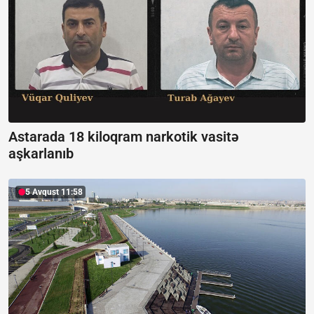
Astarada 18 kiloqram narkotik vasitə
aşkarlanıb
5 Avqust 11:58