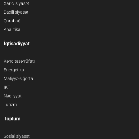
Xarici siyasət
Daxili siyasət
Qarabağ
Analitika
İqtisadiyyat
Kənd təsərrüfatı
Energetika
Maliyyə-sığorta
İKT
Nəqliyyat
Turizm
Toplum
Sosial siyasət