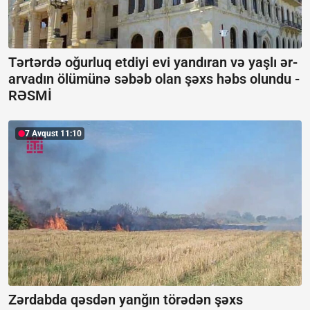
Tərtərdə oğurluq etdiyi evi yandıran və yaşlı ər-
arvadın ölümünə səbəb olan şəxs həbs olundu -
RƏSMİ
7 Avqust 11:10
Zərdabda qəsdən yanğın törədən şəxs