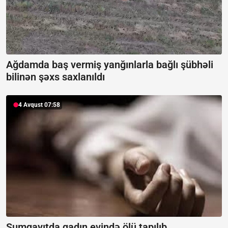
Ağdamda baş vermiş yanğınlarla bağlı şübhəli
bilinən şəxs saxlanıldı
4 Avqust 07:58
Sumqayıtda qadın evində ölü tapılıb