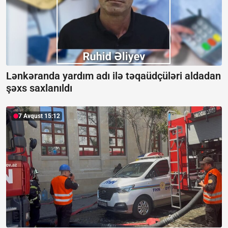
Lənkəranda yardım adı ilə təqaüdçüləri aldadan
şəxs saxlanıldı
7 Avqust 15:12