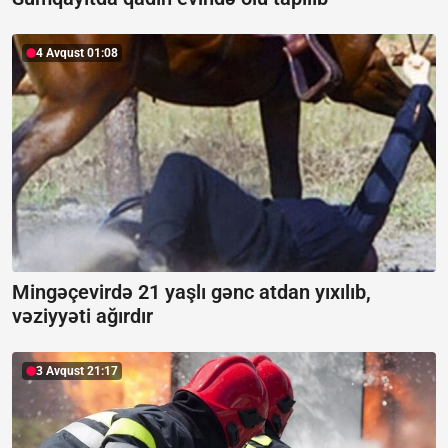
4 Avqust 01:08
Mingəçevirdə 21 yaşlı gənc atdan yıxılıb,
vəziyyəti ağırdır
3 Avqust 21:17