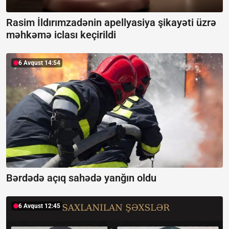
Rasim İldırımzadənin apellyasiya şikayəti üzrə
məhkəmə iclası keçirildi
6 Avqust 14:54
Bərdədə açıq sahədə yanğın oldu
6 Avqust 12:45