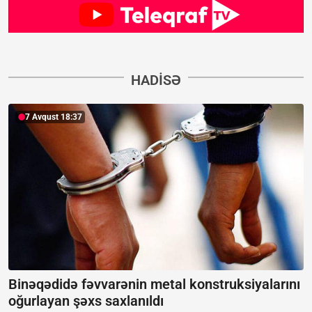
HADISƏ
7 Avqust 18:37
Binəqədidə fəvvarənin metal konstruksiyalarını
oğurlayan şəxs saxlanıldı