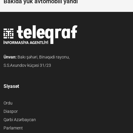
Bakıda yük avtomobili yandı
Ünvan:
Bakı şəhəri, Binəqədi rayonu,
S.S.Axundov küçəsi 31/23
Siyasət
Ordu
Diaspor
Qərbi Azərbaycan
Parlament