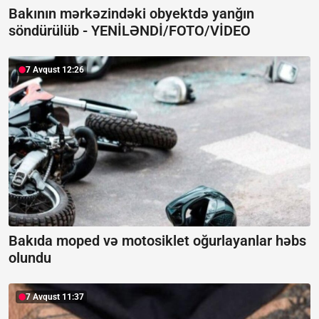
Bakının mərkəzindəki obyektdə yanğın
söndürülüb -
YENİLƏNDİ/FOTO/VİDEO
7 Avqust 12:26
Bakıda moped və motosiklet oğurlayanlar həbs
olundu
7 Avqust 11:37