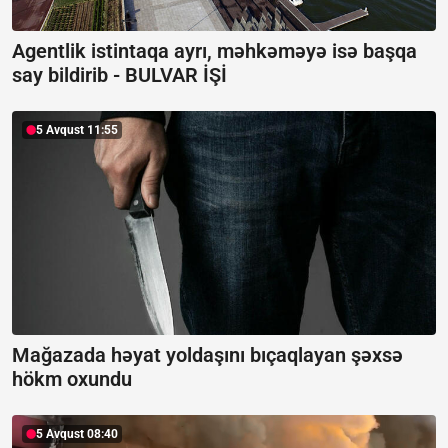
Agentlik istintaqa ayrı, məhkəməyə isə başqa
say bildirib -
BULVAR İŞİ
5 Avqust 11:55
Mağazada həyat yoldaşını bıçaqlayan şəxsə
hökm oxundu
5 Avqust 08:40