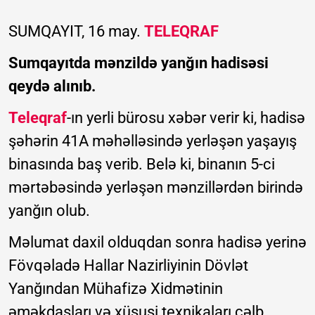
SUMQAYIT, 16 may.
TELEQRAF
Sumqayıtda mənzildə yanğın hadisəsi
qeydə alınıb.
Teleqraf
-ın yerli bürosu xəbər verir ki, hadisə
şəhərin 41A məhəlləsində yerləşən yaşayış
binasında baş verib. Belə ki, binanın 5-ci
mərtəbəsində yerləşən mənzillərdən birində
yanğın olub.
Məlumat daxil olduqdan sonra hadisə yerinə
Fövqəladə Hallar Nazirliyinin Dövlət
Yanğından Mühafizə Xidmətinin
əməkdaşları və xüsusi texnikaları cəlb