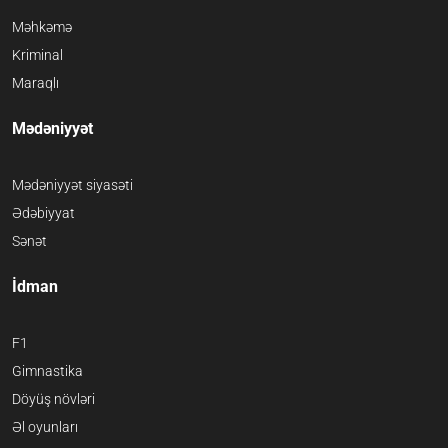
Məhkəmə
Kriminal
Maraqlı
Mədəniyyət
Mədəniyyət siyasəti
Ədəbiyyat
Sənət
İdman
F1
Gimnastika
Döyüş növləri
Əl oyunları