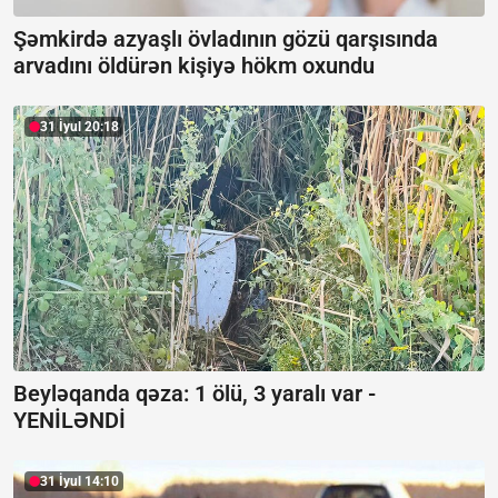
Şəmkirdə azyaşlı övladının gözü qarşısında
arvadını öldürən kişiyə hökm oxundu
31 İyul 20:18
Beyləqanda qəza:
1 ölü, 3 yaralı var -
YENİLƏNDİ
31 İyul 14:10