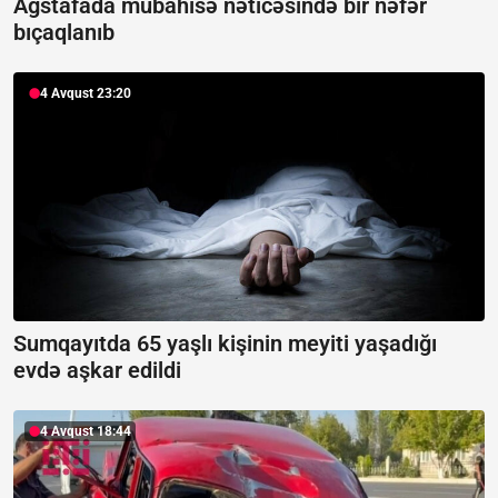
Ağstafada mübahisə nəticəsində bir nəfər
bıçaqlanıb
4 Avqust 23:20
Sumqayıtda 65 yaşlı kişinin meyiti yaşadığı
evdə aşkar edildi
4 Avqust 18:44