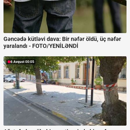
Gəncədə kütləvi dava: Bir nəfər öldü, üç nəfər
yaralandı -
FOTO/YENİLƏNDİ
6 Avqust 00:05