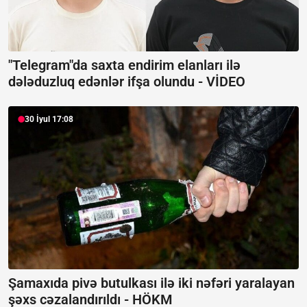
"Telegram"da saxta endirim elanları ilə
dələduzluq edənlər ifşa olundu -
VİDEO
30 İyul 17:08
Şamaxıda pivə butulkası ilə iki nəfəri yaralayan
şəxs cəzalandırıldı -
HÖKM