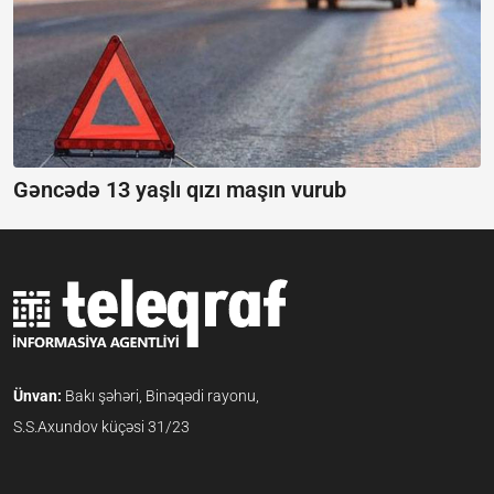
Gəncədə 13 yaşlı qızı maşın vurub
Ünvan:
Bakı şəhəri, Binəqədi rayonu,
S.S.Axundov küçəsi 31/23