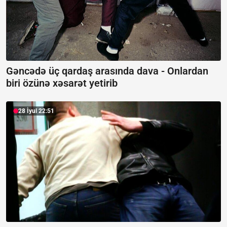
Gəncədə üç qardaş arasında dava -
Onlardan
biri özünə xəsarət yetirib
28 İyul 22:51