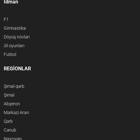
İdman
F1
Gimnastika
Döyüş növləri
Əl oyunları
Futbol
REGİONLAR
Şimal-qərb
Şimal
Abşeron
Mərkəzi Aran
Qərb
Cənub
Naxçıvan