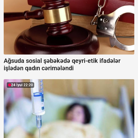
Ağsuda sosial şəbəkədə qeyri-etik ifadələr
işlədən qadın cərimələndi
24 İyul 22:20