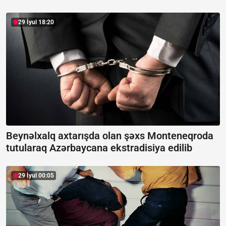
29 İyul 18:20
Beynəlxalq axtarışda olan şəxs Monteneqroda
tutularaq Azərbaycana ekstradisiya edilib
29 İyul 00:05