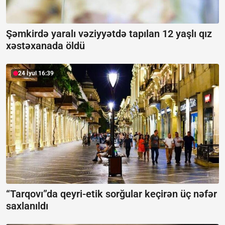
Şəmkirdə yaralı vəziyyətdə tapılan 12 yaşlı qız
xəstəxanada öldü
24 İyul 16:39
“Tarqovı”da qeyri-etik sorğular keçirən üç nəfər
saxlanıldı