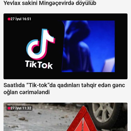
Yevlax sakini Mingəçevirdə döyülüb
27 İyul 16:51
Saatlıda “Tik-tok”da qadınları təhqir edən gənc
oğlan cərimələndi
27 İyul 11:32