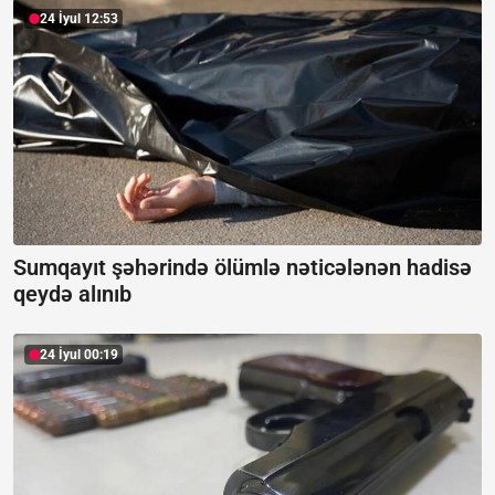
24 İyul 12:53
Sumqayıt şəhərində ölümlə nəticələnən hadisə
qeydə alınıb
24 İyul 00:19