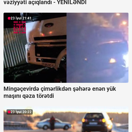
vəziyyəti açıqlandı -
YENİLƏNDİ
23 İyul 21:41
Mingəçevirdə çimərlikdən şəhərə enən yük
maşını qəza törətdi
23 İyul 20:22