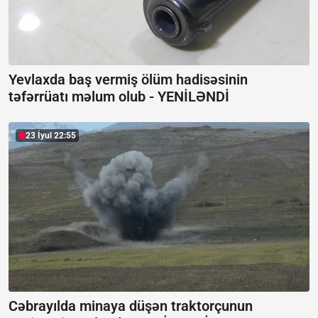
Yevlaxda baş vermiş ölüm hadisəsinin
təfərrüatı məlum olub -
YENİLƏNDİ
23 İyul 22:55
Cəbrayılda minaya düşən traktorçunun