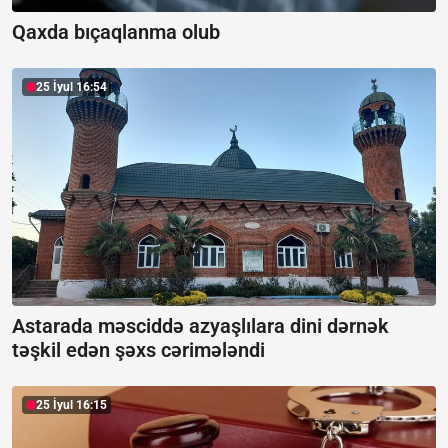
Qaxda bıçaqlanma olub
25 İyul 16:54
Astarada məsciddə azyaşlılara dini dərnək
təşkil edən şəxs cərimələndi
25 İyul 16:15