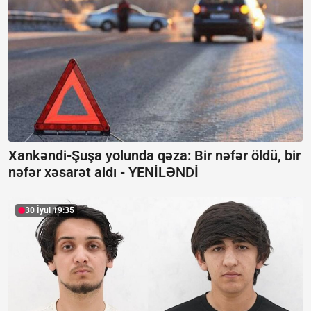
Xankəndi-Şuşa yolunda qəza: Bir nəfər öldü, bir
nəfər xəsarət aldı -
YENİLƏNDİ
30 İyul 19:35