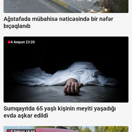
Ağstafada mübahisə nəticəsində bir nəfər
bıçaqlanıb
4 Avqust 23:20
Sumqayıtda 65 yaşlı kişinin meyiti yaşadığı
evdə aşkar edildi
4 Avqust 18:44