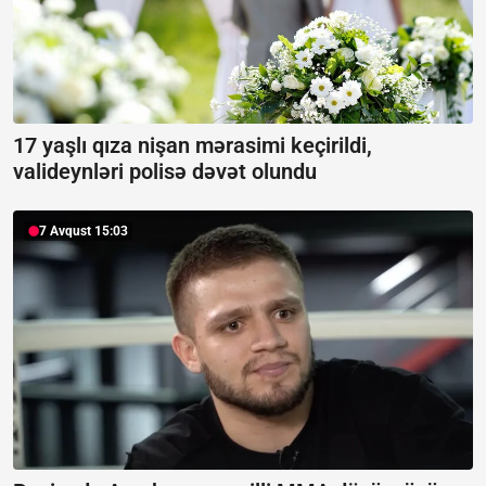
17 yaşlı qıza nişan mərasimi keçirildi,
valideynləri polisə dəvət olundu
7 Avqust 15:03