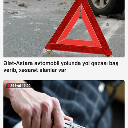
Ələt-Astara avtomobil yolunda yol qəzası baş
verib, xəsarət alanlar var
25 İyul 19:00