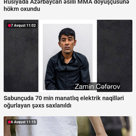
Rusiyada Azərbaycan əsilli MMA döyüşçüsünə
hökm oxundu
7 Avqust 11:02
Sabunçuda 70 min manatlıq elektrik naqilləri
oğurlayan şəxs saxlanıldı
6 Avqust 11:15