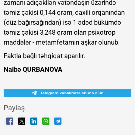
zamanı adıçəkilən vətəndaşın üzərində
təmiz çəkisi 0,144 qram, daxili orqanından
(düz bağırsağından) isə 1 ədəd bükümdə
təmiz çəkisi 3,248 qram olan psixotrop
maddələr - metamfetamin aşkar olunub.
Faktla bağlı təhqiqat aparılır.
Naibə QURBANOVA
Paylaş