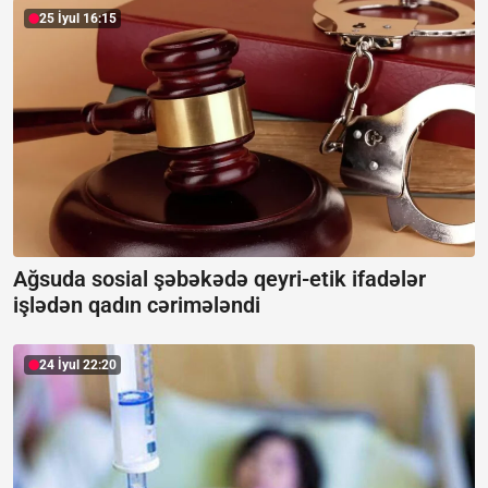
25 İyul 16:15
Ağsuda sosial şəbəkədə qeyri-etik ifadələr
işlədən qadın cərimələndi
24 İyul 22:20