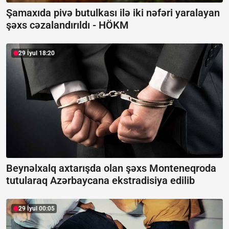
Şamaxıda pivə butulkası ilə iki nəfəri yaralayan
şəxs cəzalandırıldı -
HÖKM
29 İyul 18:20
Beynəlxalq axtarışda olan şəxs Monteneqroda
tutularaq Azərbaycana ekstradisiya edilib
29 İyul 00:05