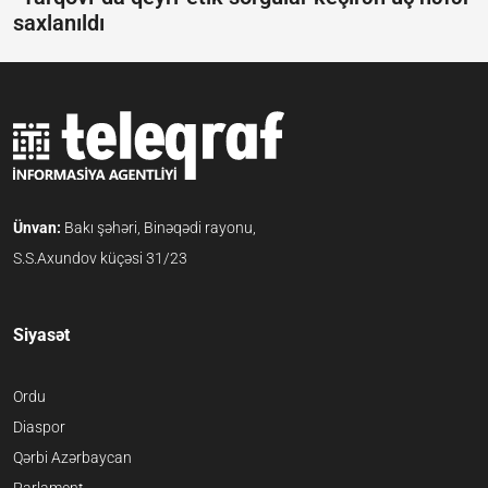
saxlanıldı
Ünvan:
Bakı şəhəri, Binəqədi rayonu,
S.S.Axundov küçəsi 31/23
Siyasət
Ordu
Diaspor
Qərbi Azərbaycan
Parlament