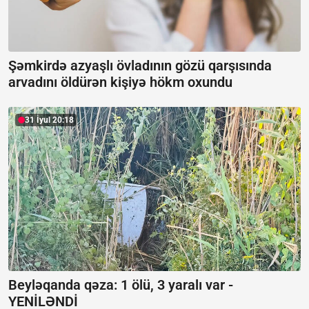
Şəmkirdə azyaşlı övladının gözü qarşısında
arvadını öldürən kişiyə hökm oxundu
31 İyul 20:18
Beyləqanda qəza:
1 ölü, 3 yaralı var -
YENİLƏNDİ