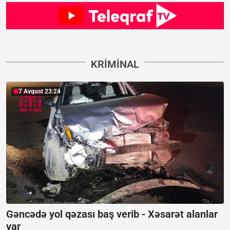
KRIMINAL
7 Avqust 23:24
Gəncədə yol qəzası baş verib -
Xəsarət alanlar
var