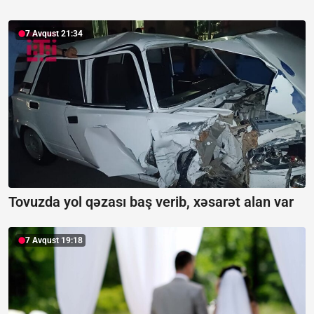
7 Avqust 21:34
Tovuzda yol qəzası baş verib, xəsarət alan var
7 Avqust 19:18