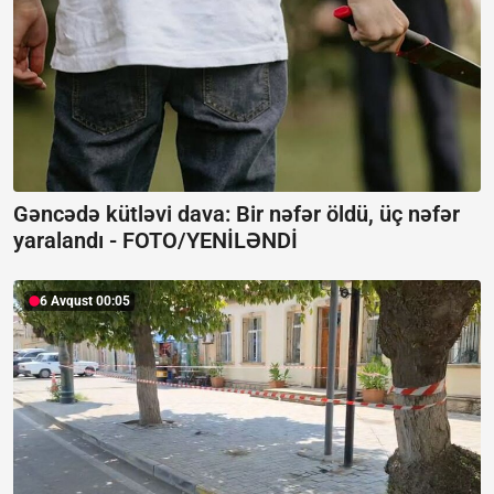
Gəncədə kütləvi dava: Bir nəfər öldü, üç nəfər
yaralandı -
FOTO/YENİLƏNDİ
6 Avqust 00:05