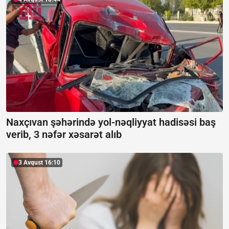
Naxçıvan şəhərində yol-nəqliyyat hadisəsi baş
verib, 3 nəfər xəsarət alıb
3 Avqust 16:10