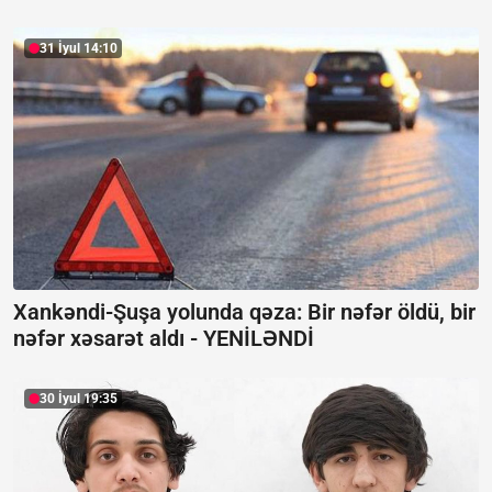
31 İyul 14:10
Xankəndi-Şuşa yolunda qəza: Bir nəfər öldü, bir
nəfər xəsarət aldı -
YENİLƏNDİ
30 İyul 19:35