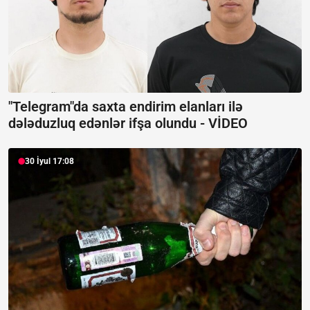
"Telegram"da saxta endirim elanları ilə
dələduzluq edənlər ifşa olundu -
VİDEO
30 İyul 17:08