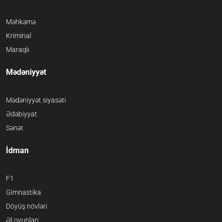
Məhkəmə
Kriminal
Maraqlı
Mədəniyyət
Mədəniyyət siyasəti
Ədəbiyyat
Sənət
İdman
F1
Gimnastika
Döyüş növləri
Əl oyunları