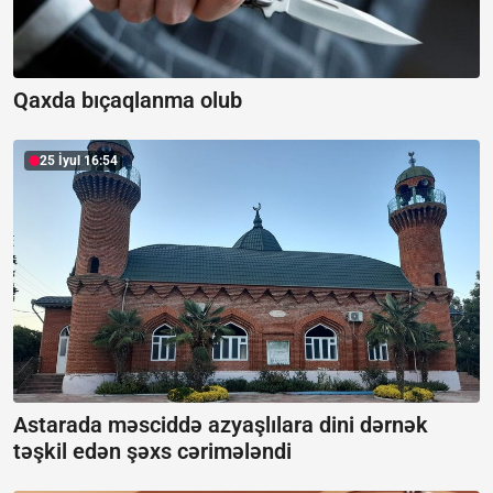
Qaxda bıçaqlanma olub
25 İyul 16:54
Astarada məsciddə azyaşlılara dini dərnək
təşkil edən şəxs cərimələndi