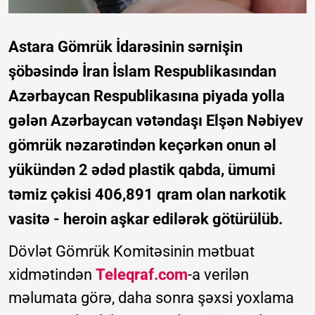
Astara Gömrük İdarəsinin sərnişin
şöbəsində İran İslam Respublikasından
Azərbaycan Respublikasına piyada yolla
gələn Azərbaycan vətəndaşı Elşən Nəbiyev
gömrük nəzarətindən keçərkən onun əl
yükündən 2 ədəd plastik qabda, ümumi
təmiz çəkisi 406,891 qram olan narkotik
vasitə - heroin aşkar edilərək götürülüb.
Dövlət Gömrük Komitəsinin mətbuat
xidmətindən
Teleqraf.com
-a verilən
məlumata görə, daha sonra şəxsi yoxlama