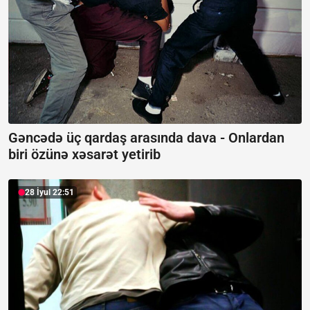
Gəncədə üç qardaş arasında dava -
Onlardan
biri özünə xəsarət yetirib
28 İyul 22:51