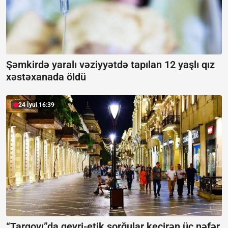
Şəmkirdə yaralı vəziyyətdə tapılan 12 yaşlı qız
xəstəxanada öldü
24 İyul 16:39
“Tarqovı”da qeyri-etik sorğular keçirən üç nəfər