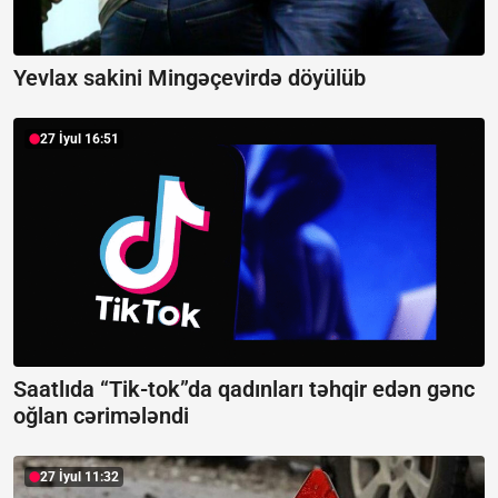
Yevlax sakini Mingəçevirdə döyülüb
27 İyul 16:51
Saatlıda “Tik-tok”da qadınları təhqir edən gənc
oğlan cərimələndi
27 İyul 11:32