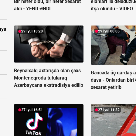
Bir nəfər öldü, bir nəfər xəsarət
elanları ilə dələduzl
aldı -
YENİLƏNDİ
ifşa olundu -
VİDEO
aya
29 İyul 18:20
29 İyul 00:05
Beynəlxalq axtarışda olan şəxs
Gəncədə üç qardaş a
Monteneqroda tutularaq
dava -
Onlardan biri
Azərbaycana ekstradisiya edilib
xəsarət yetirib
27 İyul 16:51
27 İyul 11:32