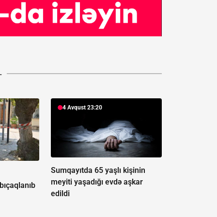
L
4 Avqust 23:20
Sumqayıtda 65 yaşlı kişinin
ə
meyiti yaşadığı evdə aşkar
 bıçaqlanıb
edildi