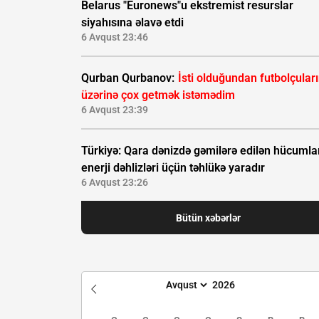
Belarus "Euronews"u ekstremist resurslar
siyahısına əlavə etdi
6 Avqust 23:46
Qurban Qurbanov:
İsti olduğundan futbolçular
üzərinə çox getmək istəmədim
6 Avqust 23:39
Türkiyə: Qara dənizdə gəmilərə edilən hücumla
enerji dəhlizləri üçün təhlükə yaradır
6 Avqust 23:26
Bütün xəbərlər