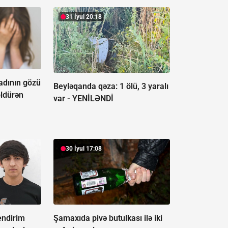
31 İyul 20:18
adının gözü
Beyləqanda qəza:
1 ölü, 3 yaralı
öldürən
var - YENİLƏNDİ
30 İyul 17:08
endirim
Şamaxıda pivə butulkası ilə iki