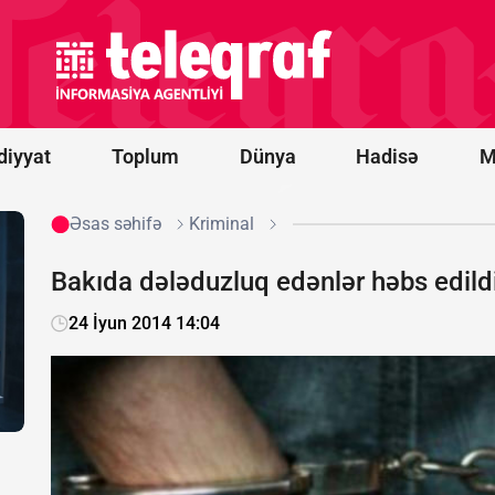
Ərəbistanına
hücumu
nəticəsində
11 mülki
şəxs
yaralanıb
diyyat
Toplum
Dünya
Hadisə
M
Əsas səhifə
Kriminal
Bakıda dələduzluq edənlər həbs edild
24 İyun 2014 14:04