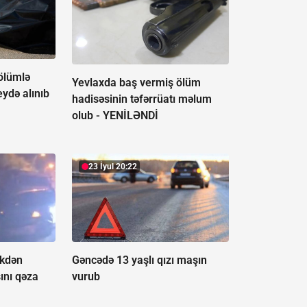
ölümlə
Yevlaxda baş vermiş ölüm
eydə alınıb
hadisəsinin təfərrüatı məlum
olub -
YENİLƏNDİ
23 İyul 20:22
ikdən
Gəncədə 13 yaşlı qızı maşın
ını qəza
vurub