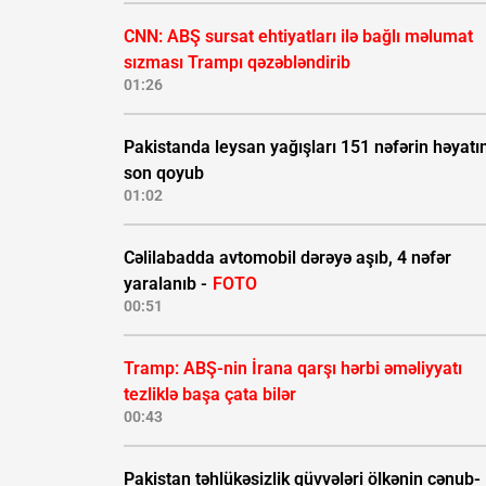
CNN: ABŞ sursat ehtiyatları ilə bağlı məlumat
sızması Trampı qəzəbləndirib
01:26
Pakistanda leysan yağışları 151 nəfərin həyatı
son qoyub
01:02
Cəlilabadda avtomobil dərəyə aşıb, 4 nəfər
yaralanıb -
FOTO
00:51
Tramp: ABŞ-nin İrana qarşı hərbi əməliyyatı
tezliklə başa çata bilər
00:43
Pakistan təhlükəsizlik qüvvələri ölkənin cənub-