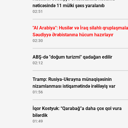
nəticəsində 11 mülki şəxs yaralanıb
02:51
"Al Arabiya": Husilər və İraq silahlı qruplaşmala
Səudiyyə Ərəbistanına hücum hazırlayır
02:30
ABŞ-də "doğum turizmi" qadağan edilir
02:12
Tramp: Rusiya-Ukrayna münaqişəsinin
nizamlanması istiqamətində irəliləyiş var
01:56
İqor Kostyuk: “Qarabağ”a daha çox qol vura
bilərdik
01:49