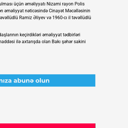
utulması üçün əməliyyatı Nizami rayon Polis
lən əməliyyat nəticəsində Cinayət Məcəlləsinin
əvəllüdlü Ramiz Əliyev və 1960-cı il təvəllüdlü
şlarının keçirdikləri əməliyyat tədbirləri
addəsi ilə axtarışda olan Bakı şəhər sakini