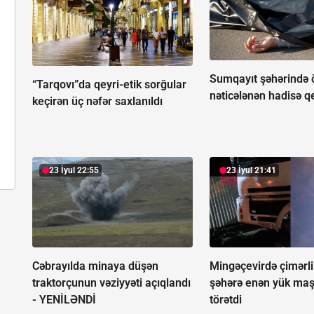
Sumqayıt şəhərində 
“Tarqovı”da qeyri-etik sorğular
nəticələnən hadisə q
keçirən üç nəfər saxlanıldı
23 İyul 22:55
23 İyul 21:41
Cəbrayılda minaya düşən
Mingəçevirdə çimərl
traktorçunun vəziyyəti açıqlandı
şəhərə enən yük maş
-
YENİLƏNDİ
törətdi