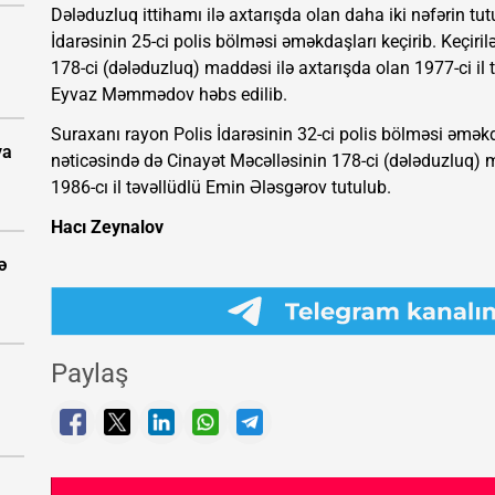
Dələduzluq ittihamı ilə axtarışda olan daha iki nəfərin t
İdarəsinin 25-ci polis bölməsi əməkdaşları keçirib. Keçiri
178-ci (dələduzluq) maddəsi ilə axtarışda olan 1977-ci il t
Eyvaz Məmmədov həbs edilib.
Suraxanı rayon Polis İdarəsinin 32-ci polis bölməsi əməkda
ya
nəticəsində də Cinayət Məcəlləsinin 178-ci (dələduzluq) m
1986-cı il təvəllüdlü Emin Ələsgərov tutulub.
Hacı Zeynalov
ə
Paylaş