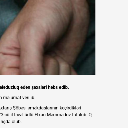
dələduzluq edən şəxsləri həbs edib.
n məlumat verilib.
tarış Şöbəsi əməkdaşlarının keçirdikləri
973-cü il təvəllüdlü Elxan Məmmədov tutulub. O,
rışda olub.