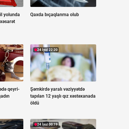
il yolunda
Qaxda bıçaqlanma olub
 xəsarət
24 İyul 22:20
ədə qeyri-
Şəmkirdə yaralı vəziyyətdə
qadın
tapılan 12 yaşlı qız xəstəxanada
öldü
24 İyul 00:19