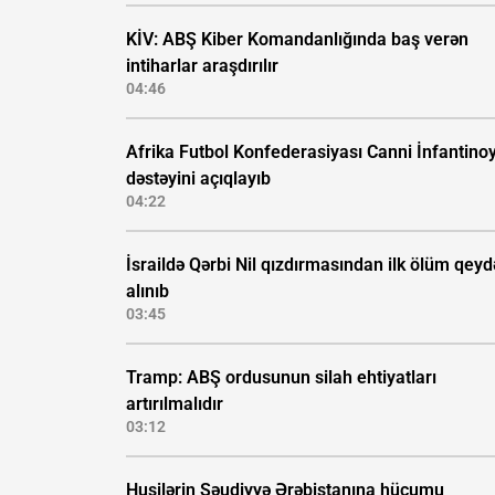
KİV: ABŞ Kiber Komandanlığında baş verən
intiharlar araşdırılır
04:46
Afrika Futbol Konfederasiyası Canni İnfantino
dəstəyini açıqlayıb
04:22
İsraildə Qərbi Nil qızdırmasından ilk ölüm qeyd
alınıb
03:45
Tramp: ABŞ ordusunun silah ehtiyatları
artırılmalıdır
03:12
Husilərin Səudiyyə Ərəbistanına hücumu