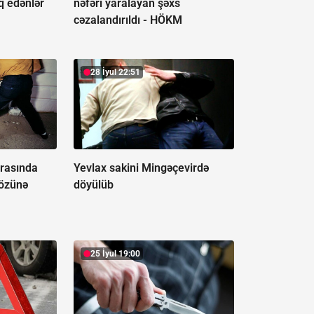
uq edənlər
nəfəri yaralayan şəxs
cəzalandırıldı -
HÖKM
28 İyul 22:51
rasında
Yevlax sakini Mingəçevirdə
 özünə
döyülüb
25 İyul 19:00