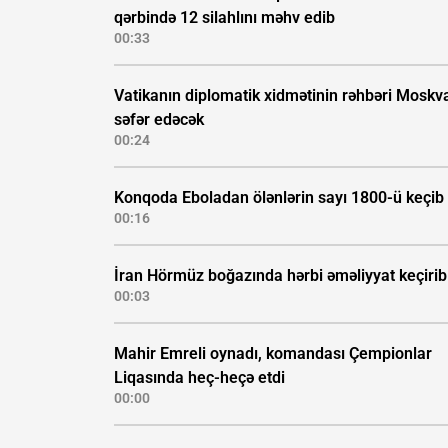
qərbində 12 silahlını məhv edib
00:33
Vatikanın diplomatik xidmətinin rəhbəri Moskv
səfər edəcək
00:24
Konqoda Eboladan ölənlərin sayı 1800-ü keçib
00:16
İran Hörmüz boğazında hərbi əməliyyat keçirib
00:03
Mahir Emreli oynadı, komandası Çempionlar
Liqasında heç-heçə etdi
00:00