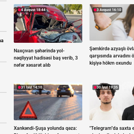
4 Avqust 18:44
3 Avqust 16:10
na
Şəmkirdə azyaşlı övl
Naxçıvan şəhərində yol-
qarşısında arvadını 
nəqliyyat hadisəsi baş verib, 3
kişiyə hökm oxundu
nəfər xəsarət alıb
31 İyul 14:10
30 İyul 19:35
Xankəndi-Şuşa yolunda qəza:
"Telegram"da saxta 