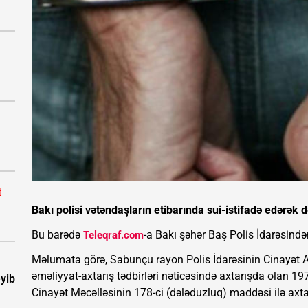
t
Bakı polisi vətəndaşların etibarında sui-istifadə edərək 
Bu barədə
-a Bakı şəhər Baş Polis İdarəsində
Teleqraf.com
Məlumata görə, Sabunçu rayon Polis İdarəsinin Cinayət Ax
əməliyyat-axtarış tədbirləri nəticəsində axtarışda olan 1
eyib
Cinayət Məcəlləsinin 178-ci (dələduzluq) maddəsi ilə axta