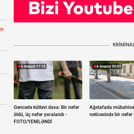
rı
KRIMINA
6 Avqust 11:15
6 Avqust 00:05
Gəncədə kütləvi dava: Bir nəfər
Ağstafada mübahis
öldü, üç nəfər yaralandı -
nəticəsində bir nəfər
FOTO/YENİLƏNDİ