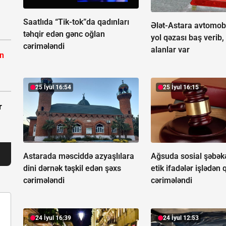
Saatlıda “Tik-tok”da qadınları
Ələt-Astara avtomob
təhqir edən gənc oğlan
yol qəzası baş verib,
cərimələndi
alanlar var
ın
25 İyul 16:54
25 İyul 16:15
r
Astarada məsciddə azyaşlılara
Ağsuda sosial şəbək
dini dərnək təşkil edən şəxs
etik ifadələr işlədən 
cərimələndi
cərimələndi
24 İyul 16:39
24 İyul 12:53