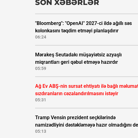
SON XƏBƏRLƏR
"Bloomberg": "OpenAI" 2027-ci ildə ağıllı səs
kolonkasını təqdim etməyi planlaşdırır
06:24
Mərakeş Seutadakı müşayiətsiz azyaşlı
miqrantları geri qəbul etməyə hazırdır
05:59
Ağ Ev ABŞ-nin sursat ehtiyatı ilə bağlı məluma
sızdıranların cəzalandırılmasını istəyir
05:31
Tramp Vensin prezident seçkilərində
namizədliyini dəstəkləməyə hazır olmadığını d
05:13