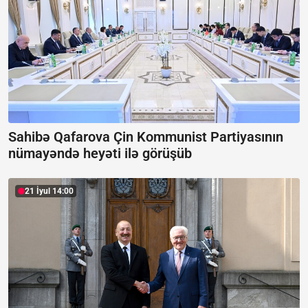
Sahibə Qafarova Çin Kommunist Partiyasının
nümayəndə heyəti ilə görüşüb
21 İyul 14:00