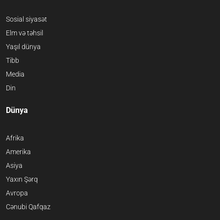
Sosial siyasət
Elm və təhsil
Yaşıl dünya
Tibb
Media
Din
Dünya
Afrika
Amerika
Asiya
Yaxın Şərq
Avropa
Cənubi Qafqaz