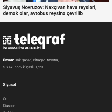
Siyavuş Novruzov: Naxçıvan hava reysləri,
demək olar, avtobus reysinə çevrilib
Ünvan:
Bakı şəhəri, Binəqədi rayonu,
S.S.Axundov küçəsi 31/23
Siyasət
Ordu
Diaspor