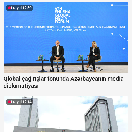
14 İyul 12:59
Qlobal çağırışlar fonunda Azərbaycanın media
diplomatiyası
14 İyul 12:14