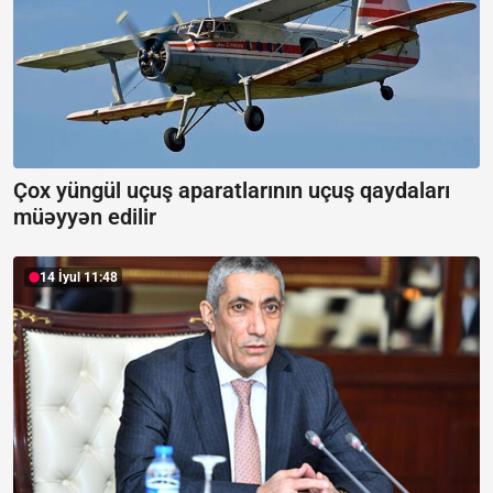
Çox yüngül uçuş aparatlarının uçuş qaydaları
müəyyən edilir
14 İyul 11:48