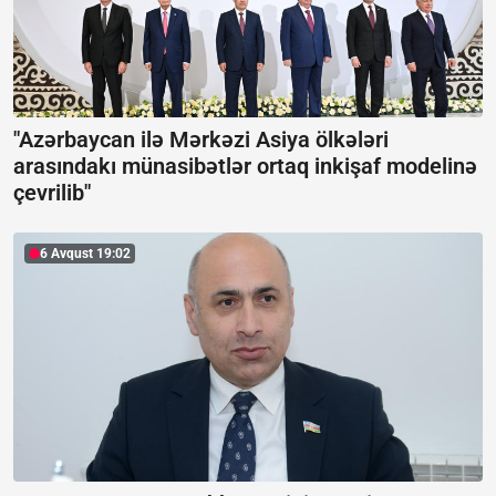
"Azərbaycan ilə Mərkəzi Asiya ölkələri
arasındakı münasibətlər ortaq inkişaf modelinə
çevrilib"
6 Avqust 19:02