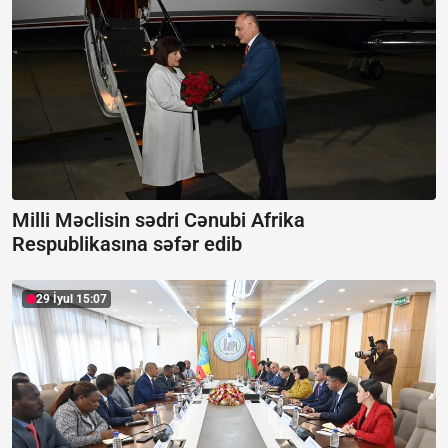
Milli Məclisin sədri Cənubi Afrika
Respublikasına səfər edib
29 İyul 15:07