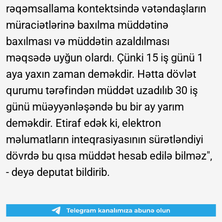
rəqəmsallama kontektsində vətəndaşların
müraciətlərinə baxılma müddətinə
baxılması və müddətin azaldılması
məqsədə uyğun olardı. Çünki 15 iş günü 1
aya yaxın zaman deməkdir. Hətta dövlət
qurumu tərəfindən müddət uzadılıb 30 iş
günü müəyyənləşəndə bu bir ay yarım
deməkdir. Etiraf edək ki, elektron
məlumatların inteqrasiyasının sürətləndiyi
dövrdə bu qısa müddət hesab edilə bilməz",
- deyə deputat bildirib.