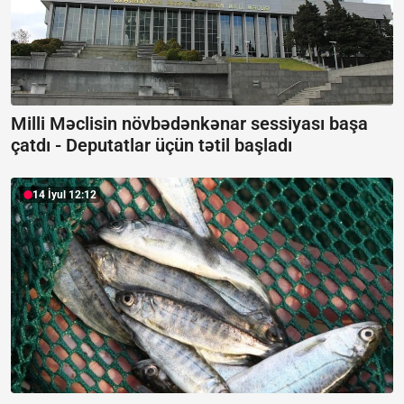
Milli Məclisin növbədənkənar sessiyası başa
çatdı -
Deputatlar üçün tətil başladı
14 İyul 12:12