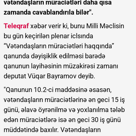
vətəndaşların müraciətləri daha qısa
zamanda cavablandırıla bilər".
Teleqraf
xəbər verir ki, bunu Milli Məclisin
bu gün keçirilən plenar iclsında
“Vətəndaşların müraciətləri haqqında”
qanunda dəyişiklik edilməsi barədə
qanunun layihəsinin müzakirəsi zamanı
deputat Vüqar Bayramov deyib.
"Qanunun 10.2-ci maddəsinə əsasən,
vətəndaşların müraciətlərinə ən geci 15 iş
günü, əlavə öyrənilmə və yoxlanılma tələb
edən müraciətlərə isə ən geci 30 iş günü
müddətində baxılır. Vətəndaşların