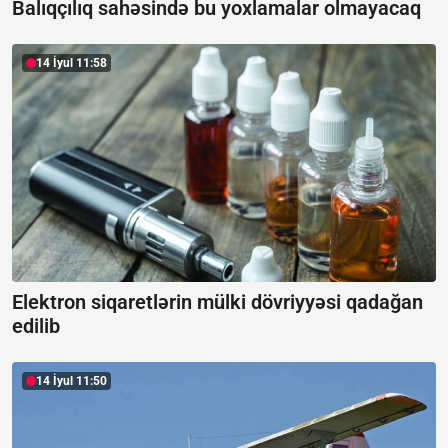
Balıqçılıq sahəsində bu yoxlamalar olmayacaq
14 İyul 11:58
Elektron siqaretlərin mülki dövriyyəsi qadağan
edilib
14 İyul 11:50