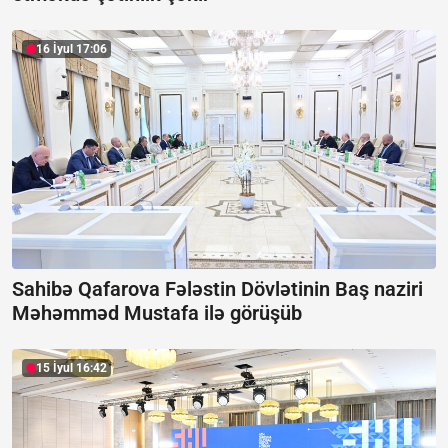
16 İyul 17:06
Sahibə Qafarova Fələstin Dövlətinin Baş naziri
Məhəmməd Mustafa ilə görüşüb
15 İyul 16:42