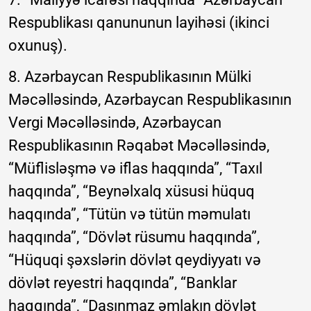
Respublikası qanununun layihəsi (ikinci
oxunuş).
8. Azərbaycan Respublikasının Mülki
Məcəlləsində, Azərbaycan Respublikasının
Vergi Məcəlləsində, Azərbaycan
Respublikasının Rəqabət Məcəlləsində,
“Müflisləşmə və iflas haqqında”, “Taxıl
haqqında”, “Beynəlxalq xüsusi hüquq
haqqında”, “Tütün və tütün məmulatı
haqqında”, “Dövlət rüsumu haqqında”,
“Hüquqi şəxslərin dövlət qeydiyyatı və
dövlət reyestri haqqında”, “Banklar
haqqında”, “Daşınmaz əmlakın dövlət