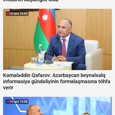
14 İyul 15:43
Kamaləddin Qafarov: Azərbaycan beynəlxalq
informasiya gündəliyinin formalaşmasına töhfə
verir
14 İyul 15:08