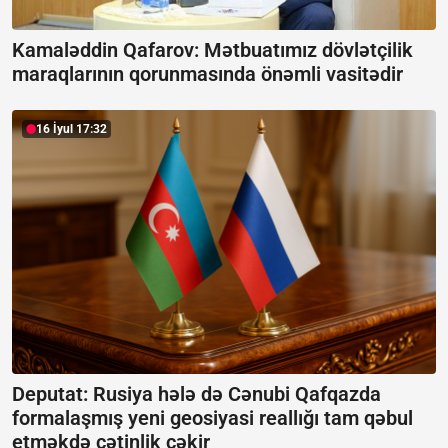
Kamaləddin Qafarov: Mətbuatımız dövlətçilik
maraqlarının qorunmasında önəmli vasitədir
16 İyul 17:32
Deputat: Rusiya hələ də Cənubi Qafqazda
formalaşmış yeni geosiyasi reallığı tam qəbul
etməkdə çətinlik çəkir