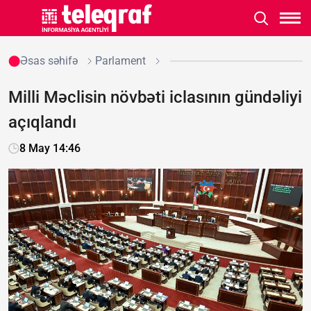
Əsas səhifə
Parlament
Milli Məclisin növbəti iclasının gündəliyi
açıqlandı
8 May 14:46