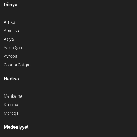
Dünya
Afrika
Amerika
Asiya
Yaxın Şərq
Avropa
Cənubi Qafqaz
Hadisə
Məhkəmə
Kriminal
Maraqlı
Mədəniyyət