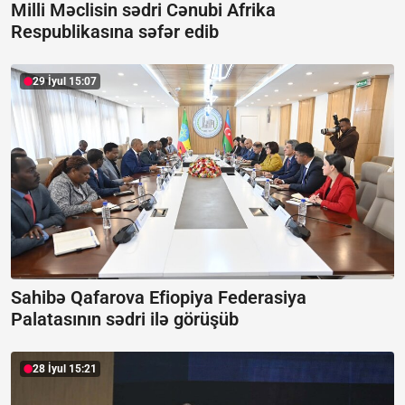
Milli Məclisin sədri Cənubi Afrika
Respublikasına səfər edib
29 İyul 15:07
Sahibə Qafarova Efiopiya Federasiya
Palatasının sədri ilə görüşüb
28 İyul 15:21