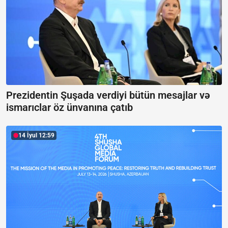
Prezidentin Şuşada verdiyi bütün mesajlar və
ismarıclar öz ünvanına çatıb
14 İyul 12:59