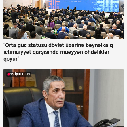
"Orta güc statusu dövlət üzərinə beynəlxalq
ictimaiyyət qarşısında müəyyən öhdəliklər
qoyur"
15 İyul 13:12