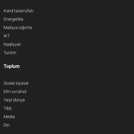
Kənd təsərrüfatı
Energetika
Maliyyə-sığorta
İKT
Nəqliyyat
Turizm
Toplum
Sosial siyasət
Elm və təhsil
Yaşıl dünya
Tibb
Media
Din