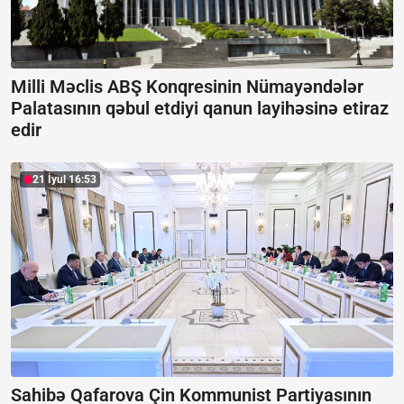
Milli Məclis ABŞ Konqresinin Nümayəndələr
Palatasının qəbul etdiyi qanun layihəsinə etiraz
edir
21 İyul 16:53
Sahibə Qafarova Çin Kommunist Partiyasının