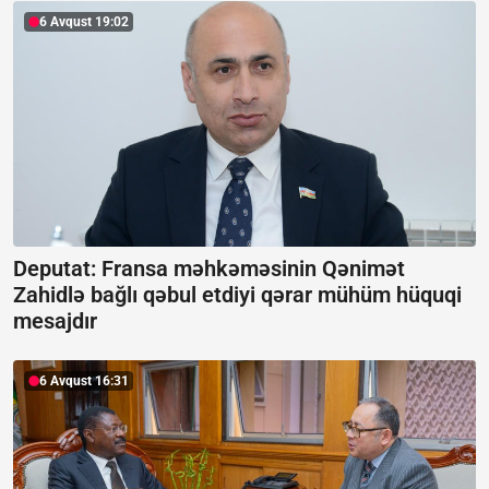
6 Avqust 19:02
Deputat: Fransa məhkəməsinin Qənimət
Zahidlə bağlı qəbul etdiyi qərar mühüm hüquqi
mesajdır
6 Avqust 16:31