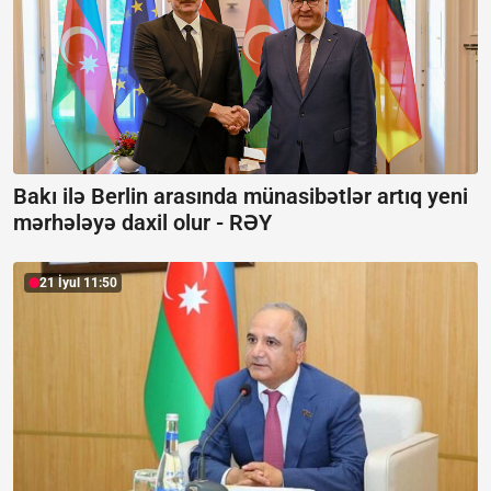
Bakı ilə Berlin arasında münasibətlər artıq yeni
mərhələyə daxil olur -
RƏY
21 İyul 11:50