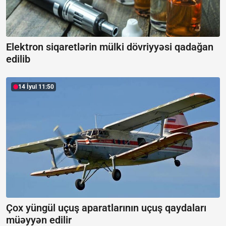
Elektron siqaretlərin mülki dövriyyəsi qadağan
edilib
14 İyul 11:50
Çox yüngül uçuş aparatlarının uçuş qaydaları
müəyyən edilir