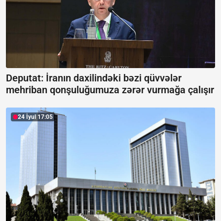
Deputat: İranın daxilindəki bəzi qüvvələr
mehriban qonşuluğumuza zərər vurmağa çalışır
24 İyul 17:05