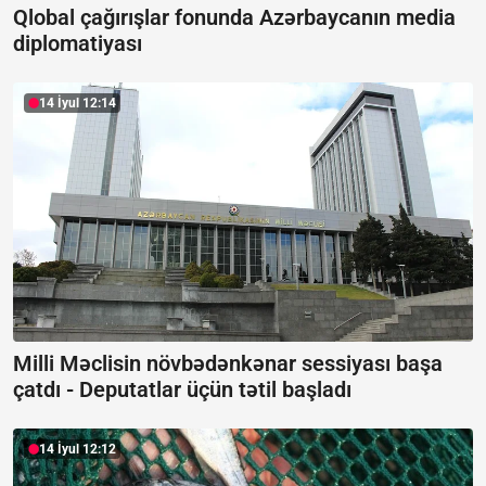
Qlobal çağırışlar fonunda Azərbaycanın media
diplomatiyası
14 İyul 12:14
Milli Məclisin növbədənkənar sessiyası başa
çatdı -
Deputatlar üçün tətil başladı
14 İyul 12:12