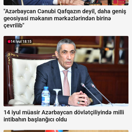
"Azərbaycan Cənubi Qafqazın deyil, daha geniş
geosiyasi məkanın mərkəzlərindən birinə
çevrilib"
14 İyul 18:15
14 iyul müasir Azərbaycan dövlətçiliyində milli
intibahın başlanğıcı oldu