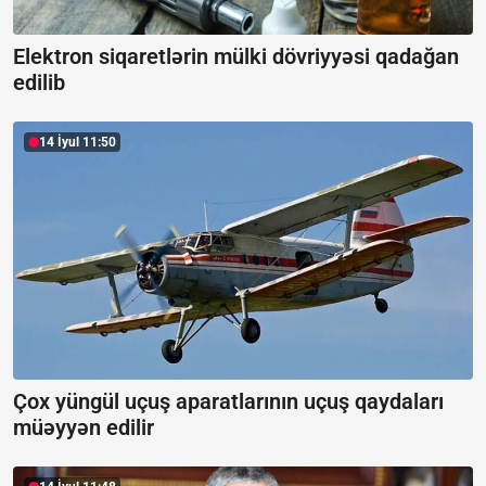
Elektron siqaretlərin mülki dövriyyəsi qadağan
edilib
14 İyul 11:50
Çox yüngül uçuş aparatlarının uçuş qaydaları
müəyyən edilir