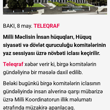
BAKI, 8 may.
TELEQRAF
Milli Məclisin İnsan hüquqları, Hüquq
siyasəti və dövlət quruculuğu komitələrinin
yaz sessiyası üzrə növbəti iclası keçirilir.
Teleqraf
xəbər verir ki, birgə komitələrin
gündəliyinə bir məsələ daxil edilib.
Beləki bugünkü birgə komitələrin iclasının
gündəliyində insan alverinə qarşı mübarizə
üzrə Milli Koordinatorun illik məlumatı
ətrafında müzakirə aparılacaq.