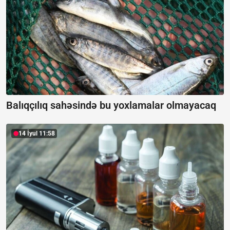
Balıqçılıq sahəsində bu yoxlamalar olmayacaq
14 İyul 11:58