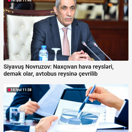
14 İyul 11:48
Siyavuş Novruzov: Naxçıvan hava reysləri,
demək olar, avtobus reysinə çevrilib
14 İyul 11:38