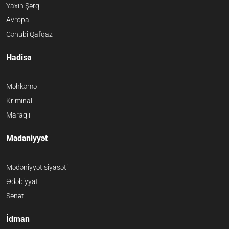
Yaxın Şərq
Avropa
Cənubi Qafqaz
Hadisə
Məhkəmə
Kriminal
Maraqlı
Mədəniyyət
Mədəniyyət siyasəti
Ədəbiyyat
Sənət
İdman