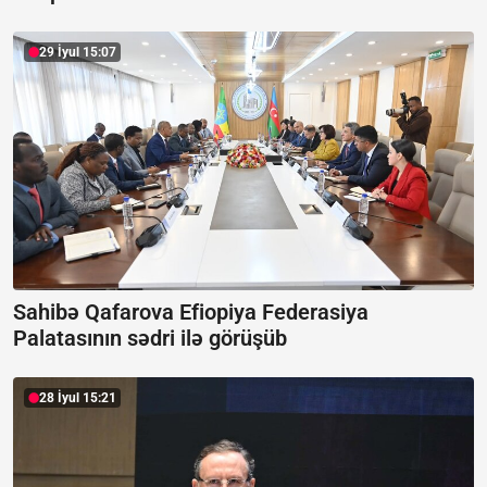
29 İyul 15:07
Sahibə Qafarova Efiopiya Federasiya
Palatasının sədri ilə görüşüb
28 İyul 15:21