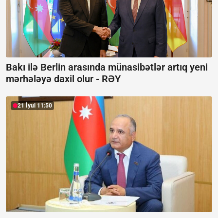
Bakı ilə Berlin arasında münasibətlər artıq yeni
mərhələyə daxil olur -
RƏY
21 İyul 11:50