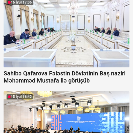
16 İyul 17:06
Sahibə Qafarova Fələstin Dövlətinin Baş naziri
Məhəmməd Mustafa ilə görüşüb
15 İyul 16:42