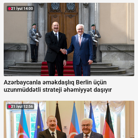
21 İyul 14:00
Azərbaycanla əməkdaşlıq Berlin üçün
uzunmüddətli strateji əhəmiyyət daşıyır
21 İyul 12:56