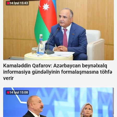
14 İyul 15:43
Kamaləddin Qafarov: Azərbaycan beynəlxalq
informasiya gündəliyinin formalaşmasına töhfə
verir
14 İyul 15:08