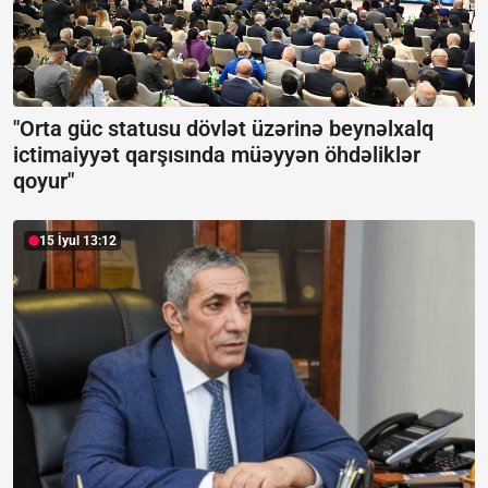
"Orta güc statusu dövlət üzərinə beynəlxalq
ictimaiyyət qarşısında müəyyən öhdəliklər
qoyur"
15 İyul 13:12