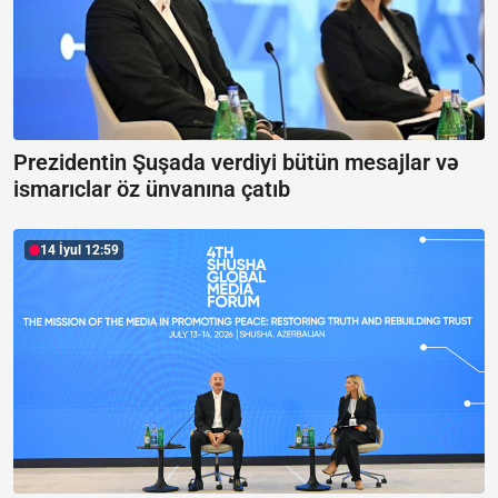
Prezidentin Şuşada verdiyi bütün mesajlar və
ismarıclar öz ünvanına çatıb
14 İyul 12:59