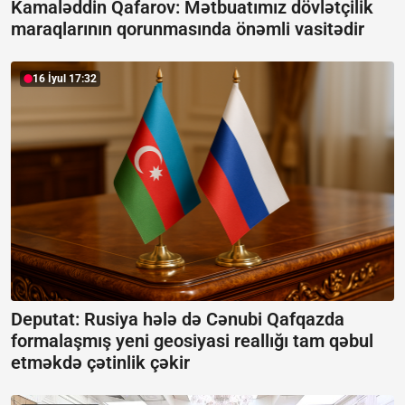
Kamaləddin Qafarov: Mətbuatımız dövlətçilik
maraqlarının qorunmasında önəmli vasitədir
16 İyul 17:32
Deputat: Rusiya hələ də Cənubi Qafqazda
formalaşmış yeni geosiyasi reallığı tam qəbul
etməkdə çətinlik çəkir