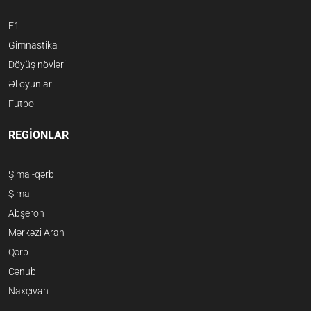
F1
Gimnastika
Döyüş növləri
Əl oyunları
Futbol
REGİONLAR
Şimal-qərb
Şimal
Abşeron
Mərkəzi Aran
Qərb
Cənub
Naxçıvan