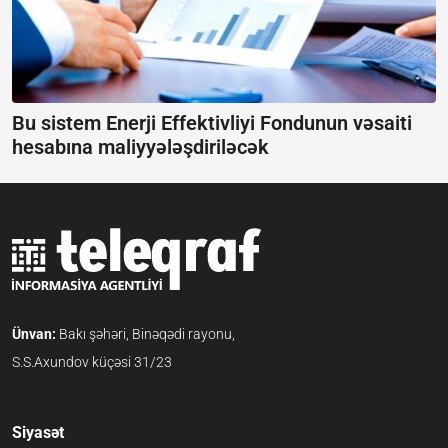
Bu sistem Enerji Effektivliyi Fondunun vəsaiti
hesabına maliyyələşdiriləcək
Ünvan:
Bakı şəhəri, Binəqədi rayonu,
S.S.Axundov küçəsi 31/23
Siyasət