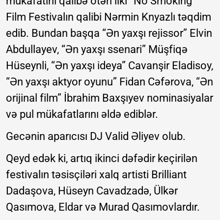
mükafatını qalıbə ötən ilki “No Smoking”
Film Festivalın qalibi Nərmin Knyazlı təqdim
edib. Bundan başqa “Ən yaxşı rejissor” Elvin
Abdullayev, “Ən yaxşı ssenari” Müşfiqə
Hüseynli, “Ən yaxşı ideya” Cavanşir Eladisoy,
“Ən yaxşı aktyor oyunu” Fidan Cəfərova, “Ən
orijinal film” İbrahim Baxşıyev nominasiyalar
və pul mükafatlarını əldə ediblər.
Gecənin aparıcısı DJ Valid Əliyev olub.
Qeyd edək ki, artıq ikinci dəfədir keçirilən
festivalın təsisçiləri xalq artisti Brilliant
Dadaşova, Hüseyn Cavadzadə, Ülkər
Qasımova, Eldar və Murad Qasımovlardır.