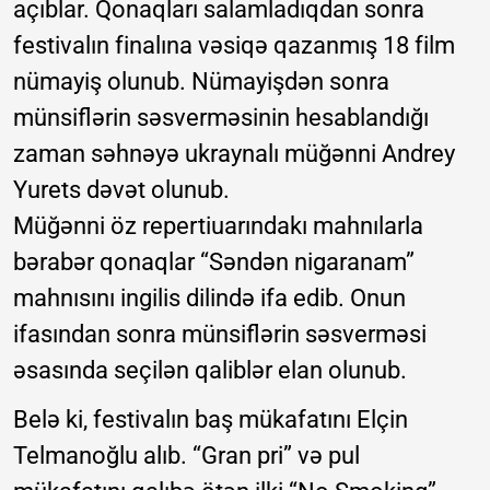
açıblar. Qonaqları salamladıqdan sonra
festivalın finalına vəsiqə qazanmış 18 film
nümayiş olunub. Nümayişdən sonra
münsiflərin səsverməsinin hesablandığı
zaman səhnəyə ukraynalı müğənni Andrey
Yurets dəvət olunub.
Müğənni öz repertiuarındakı mahnılarla
bərabər qonaqlar “Səndən nigaranam”
mahnısını ingilis dilində ifa edib. Onun
ifasından sonra münsiflərin səsverməsi
əsasında seçilən qaliblər elan olunub.
Belə ki, festivalın baş mükafatını Elçin
Telmanoğlu alıb. “Gran pri” və pul