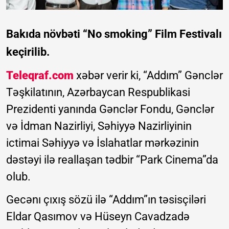
Bakıda növbəti “No smoking” Film Festivalı
keçirilib.
Teleqraf.com
xəbər verir ki, “Addım” Gənclər
Təşkilatının, Azərbaycan Respublikasi
Prezidenti yanında Gənclər Fondu, Gənclər
və İdman Nazirliyi, Səhiyyə Nazirliyinin
ictimai Səhiyyə və İslahatlar mərkəzinin
dəstəyi ilə reallaşan tədbir “Park Cinema”da
olub.
Gecənı çıxış sözü ilə “Addım”ın təsisçiləri
Eldar Qasımov və Hüseyn Cavadzadə