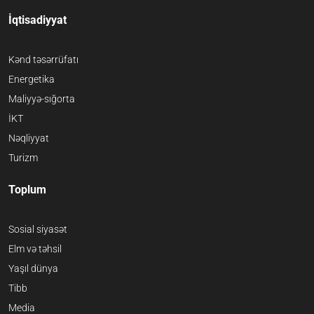
İqtisadiyyat
Kənd təsərrüfatı
Energetika
Maliyyə-sığorta
İKT
Nəqliyyat
Turizm
Toplum
Sosial siyasət
Elm və təhsil
Yaşıl dünya
Tibb
Media