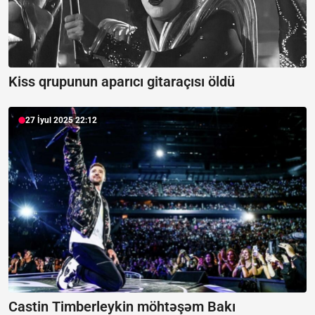
Kiss qrupunun aparıcı gitaraçısı öldü
27 İyul 2025 22:12
Castin Timberleykin möhtəşəm Bakı