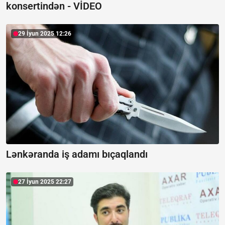
konsertindən -
VİDEO
29 İyun 2025 12:26
Lənkəranda iş adamı bıçaqlandı
27 İyun 2025 22:27