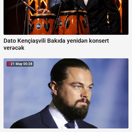
Dato Kençiaşvili Bakıda yenidən konsert
verəcək
21 May 00:28