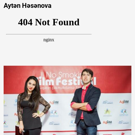
Aytən Həsənova