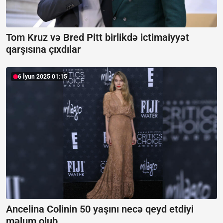
Tom Kruz və Bred Pitt birlikdə ictimaiyyət
qarşısına çıxdılar
6 İyun 2025 01:15
Ancelina Colinin 50 yaşını necə qeyd etdiyi
məlum olub