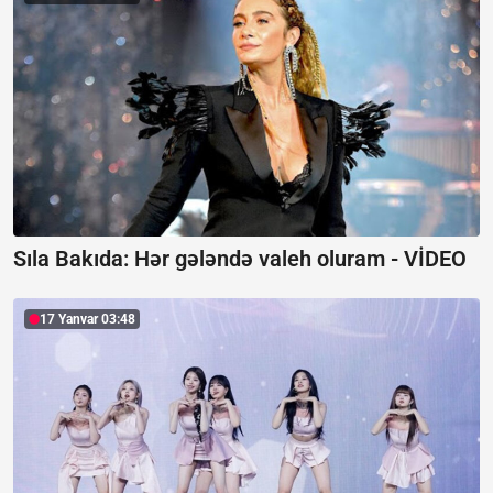
Sıla Bakıda: Hər gələndə valeh oluram -
VİDEO
17 Yanvar 03:48