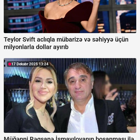
Teylor Svift aclıqla mübarizə və səhiyyə üçün
milyonlarla dollar ayırıb
17 Dekabr 2025 13:24
Müğənni Rəqsanə İsmayılovanın boşanması ilə