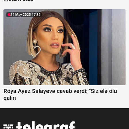
24 May 2025 17:35
Röya Ayaz Salayevə cavab verdi:
"Siz elə ölü
qalın"