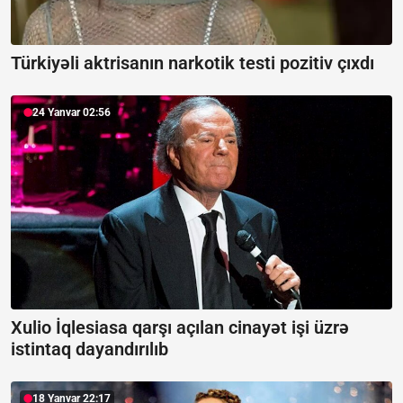
Türkiyəli aktrisanın narkotik testi pozitiv çıxdı
24 Yanvar 02:56
Xulio İqlesiasa qarşı açılan cinayət işi üzrə
istintaq dayandırılıb
18 Yanvar 22:17