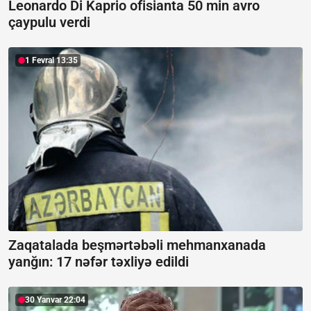
Leonardo Di Kaprio ofisianta 50 min avro
çaypulu verdi
1 Fevral 13:35
Zaqatalada beşmərtəbəli mehmanxanada
yanğın:
17 nəfər təxliyə edildi
30 Yanvar 22:04