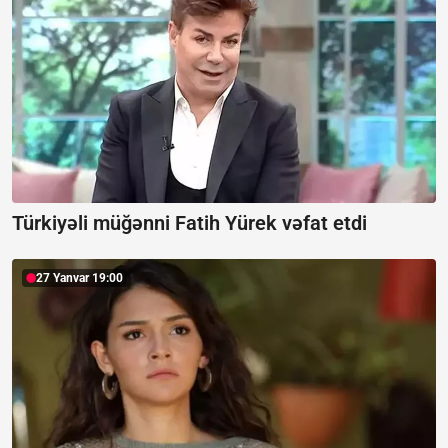
Türkiyəli müğənni Fatih Yürek vəfat etdi
27 Yanvar 19:00