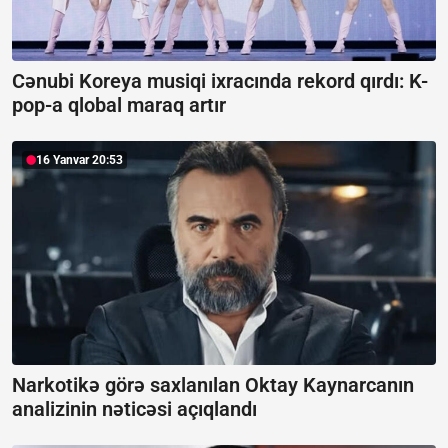
Cənubi Koreya musiqi ixracında rekord qırdı:
K-
pop-a qlobal maraq artır
16 Yanvar 20:53
Narkotikə görə saxlanılan Oktay Kaynarcanın
analizinin nəticəsi açıqlandı