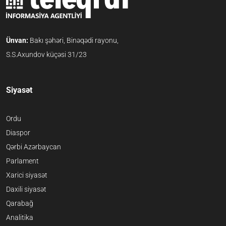
Ünvan:
Bakı şəhəri, Binəqədi rayonu,
S.S.Axundov küçəsi 31/23
Siyasət
Ordu
Diaspor
Qərbi Azərbaycan
Parlament
Xarici siyasət
Daxili siyasət
Qarabağ
Analitika