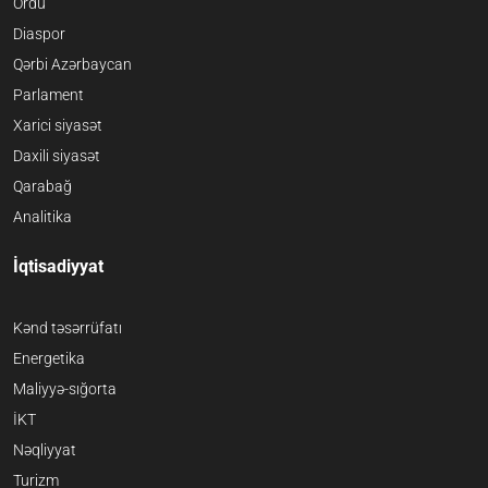
Ordu
Diaspor
Qərbi Azərbaycan
Parlament
Xarici siyasət
Daxili siyasət
Qarabağ
Analitika
İqtisadiyyat
Kənd təsərrüfatı
Energetika
Maliyyə-sığorta
İKT
Nəqliyyat
Turizm