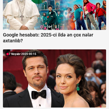
Google hesabatı:
2025-ci ildə ən çox nələr
axtarılıb?
7 Noyabr 2025 00:15