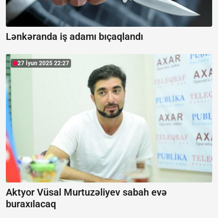
Lənkəranda iş adamı bıçaqlandı
27 İyun 2025 22:27
Aktyor Vüsal Murtuzəliyev sabah evə
buraxılacaq