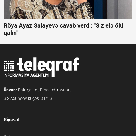
Röya Ayaz Salayevə cavab verdi:
"Siz elə ölü
qalın"
Ünvan:
Bakı şəhəri, Binəqədi rayonu,
S.S.Axundov küçəsi 31/23
Siyasət