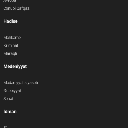
Avropa
Cənubi Qafqaz
Hadisə
Məhkəmə
Kriminal
Maraqlı
Mədəniyyət
Mədəniyyət siyasəti
Ədəbiyyat
Sənət
İdman
F1