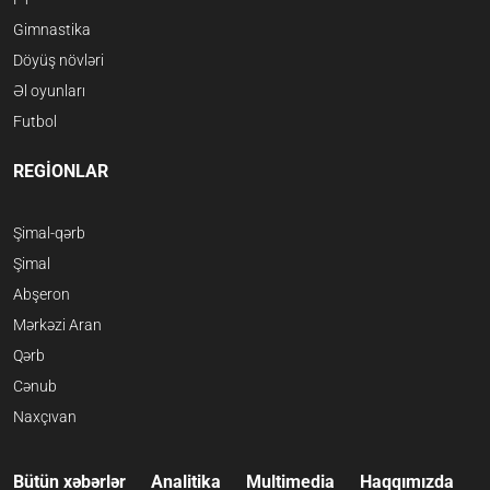
Gimnastika
Döyüş növləri
Əl oyunları
Futbol
REGİONLAR
Şimal-qərb
Şimal
Abşeron
Mərkəzi Aran
Qərb
Cənub
Naxçıvan
Bütün xəbərlər
Analitika
Multimedia
Haqqımızda