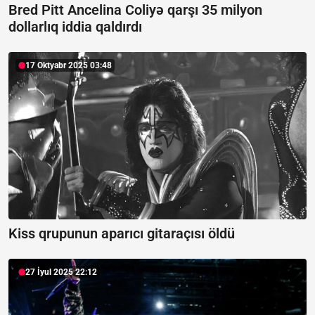
Bred Pitt Ancelina Coliyə qarşı 35 milyon
dollarlıq iddia qaldırdı
17 Oktyabr 2025 03:48
Kiss qrupunun aparıcı gitaraçısı öldü
27 İyul 2025 22:12