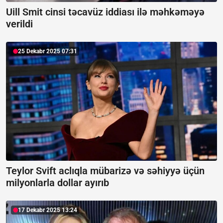
Uill Smit cinsi təcavüz iddiası ilə məhkəməyə
verildi
25 Dekabr 2025 07:31
Teylor Svift aclıqla mübarizə və səhiyyə üçün
milyonlarla dollar ayırıb
17 Dekabr 2025 13:24