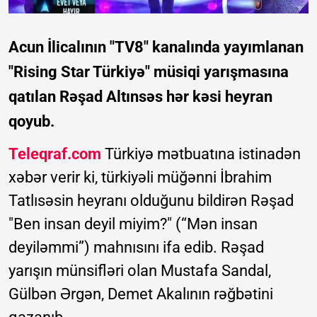
Acun İlicalının "TV8" kanalında yayımlanan
"Rising Star Türkiyə" müsiqi yarışmasına
qatılan Rəşad Altınsəs hər kəsi heyran
qoyub.
Teleqraf.com
Türkiyə mətbuatına istinadən
xəbər verir ki, türkiyəli müğənni İbrahim
Tatlısəsin heyranı olduğunu bildirən Rəşad
"Ben insan deyil miyim?" (“Mən insan
deyiləmmi”) mahnısını ifa edib. Rəşad
yarışın münsifləri olan Mustafa Sandal,
Gülbən Ərgən, Demet Akalının rəğbətini