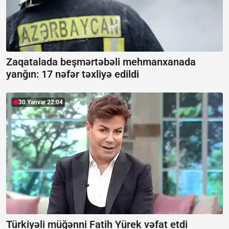
Zaqatalada beşmərtəbəli mehmanxanada
yanğın:
17 nəfər təxliyə edildi
30 Yanvar 22:04
Türkiyəli müğənni Fatih Yürek vəfat etdi