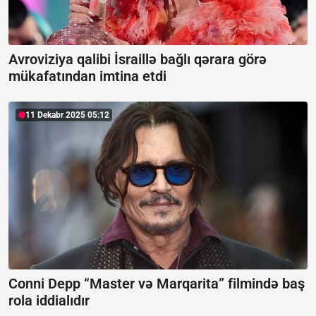
Avroviziya qalibi İsraillə bağlı qərara görə
mükafatından imtina etdi
11 Dekabr 2025 05:12
Conni Depp “Master və Marqarita” filmində baş
rola iddialıdır