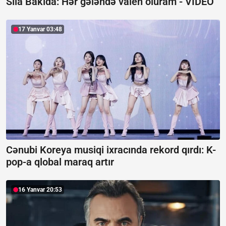
Sıla Bakıda: Hər gələndə valeh oluram -
VİDEO
17 Yanvar 03:48
Cənubi Koreya musiqi ixracında rekord qırdı:
K-
pop-a qlobal maraq artır
16 Yanvar 20:53