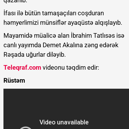
qazanıb.
İfası ilə bütün tamaşaçıları coşduran
həmyerlimizi münsiflər ayaqüstə alqışlayıb.
Mayamidə müalicə alan İbrahim Tatlısəs isə
canlı yayımda Demet Akalına zəng edərək
Rəşada uğurlar diləyib.
Teleqraf.com
videonu təqdim edir:
Rüstəm