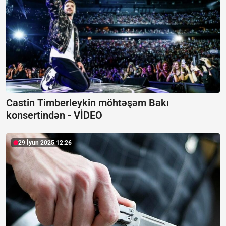
Castin Timberleykin möhtəşəm Bakı
konsertindən -
VİDEO
29 İyun 2025 12:26