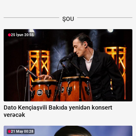
ŞOU
25 İyun 20:55
Dato Kençiaşvili Bakıda yenidən konsert
verəcək
21 May 00:28