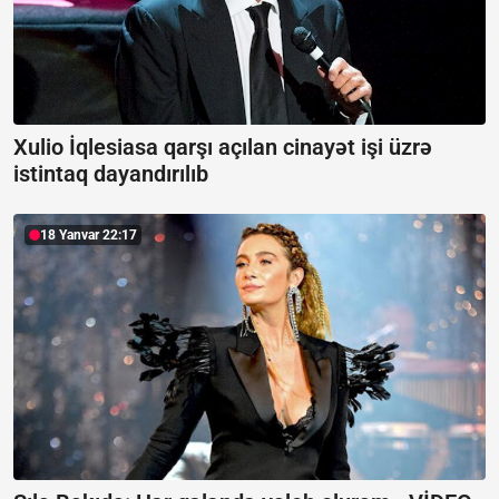
Xulio İqlesiasa qarşı açılan cinayət işi üzrə
istintaq dayandırılıb
18 Yanvar 22:17