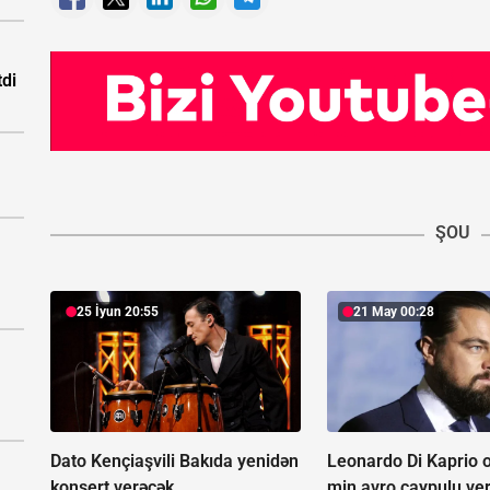
tdi
ŞOU
25 İyun 20:55
21 May 00:28
Dato Kençiaşvili Bakıda yenidən
Leonardo Di Kaprio o
konsert verəcək
min avro çaypulu ver