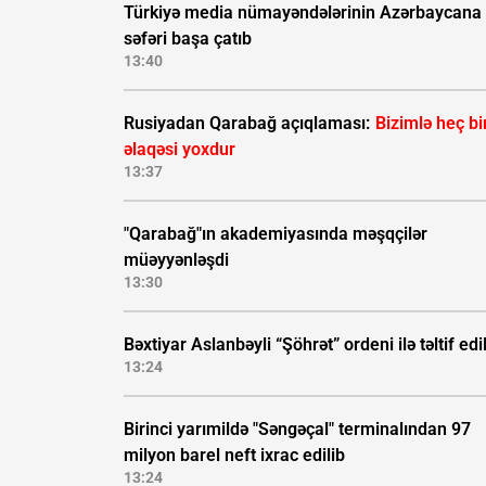
Türkiyə media nümayəndələrinin Azərbaycana
səfəri başa çatıb
13:40
Rusiyadan Qarabağ açıqlaması:
Bizimlə heç bi
əlaqəsi yoxdur
13:37
"Qarabağ"ın akademiyasında məşqçilər
müəyyənləşdi
13:30
Bəxtiyar Aslanbəyli “Şöhrət” ordeni ilə təltif edi
13:24
Birinci yarımildə "Səngəçal" terminalından 97
milyon barel neft ixrac edilib
13:24