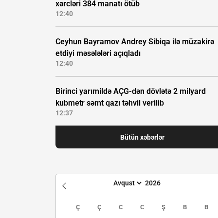
xərcləri 384 manatı ötüb
12:40
Ceyhun Bayramov Andrey Sibiqa ilə müzakirə
etdiyi məsələləri açıqladı
12:40
Birinci yarımildə AÇG-dən dövlətə 2 milyard
kubmetr səmt qazı təhvil verilib
12:37
Bütün xəbərlər
Ç
Ç
C
C
Ş
B
B