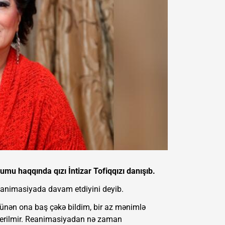
mu haqqında qızı İntizar Tofiqqızı danışıb.
eanimasiyada davam etdiyini deyib.
ünən ona baş çəkə bildim, bir az mənimlə
verilmir. Reanimasiyadan nə zaman