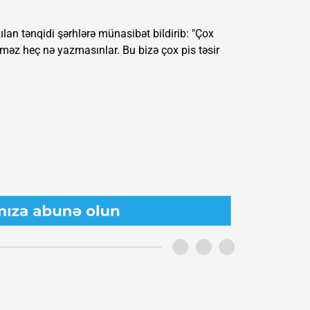
ılan tənqidi şərhlərə münasibət bildirib: "Çox
əz heç nə yazmasınlar. Bu bizə çox pis təsir