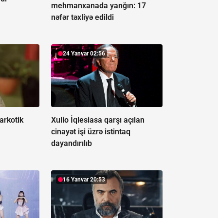
mehmanxanada yanğın:
17
nəfər təxliyə edildi
24 Yanvar 02:56
narkotik
Xulio İqlesiasa qarşı açılan
cinayət işi üzrə istintaq
dayandırılıb
16 Yanvar 20:53