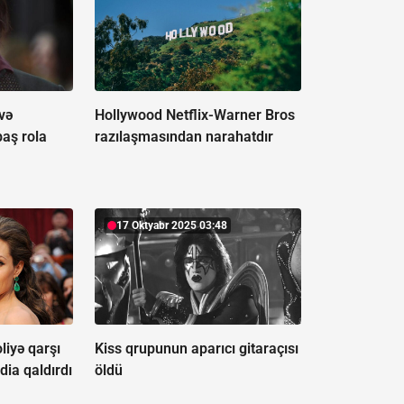
və
Hollywood Netflix-Warner Bros
baş rola
razılaşmasından narahatdır
17 Oktyabr 2025 03:48
liyə qarşı
Kiss qrupunun aparıcı gitaraçısı
dia qaldırdı
öldü