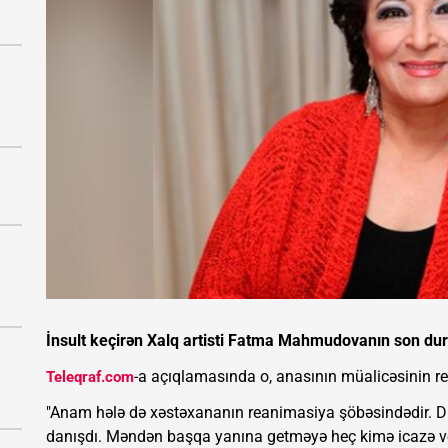
İnsult keçirən Xalq artisti Fatma Mahmudovanın son duru
-a açıqlamasında o, anasının müalicəsinin r
Teleqraf.com
"Anam hələ də xəstəxananın reanimasiya şöbəsindədir. D
danışdı. Məndən başqa yanına getməyə heç kimə icazə 