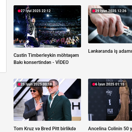
27 İyul 2025 22:12
29 İyun 2025 12:26
Lənkəranda iş adamı
Castin Timberleykin möhtəşəm
Bakı konsertindən -
VİDEO
25 İyun 2025 00:18
6 İyun 2025 01:15
Tom Kruz və Bred Pitt birlikdə
Ancelina Colinin 50 