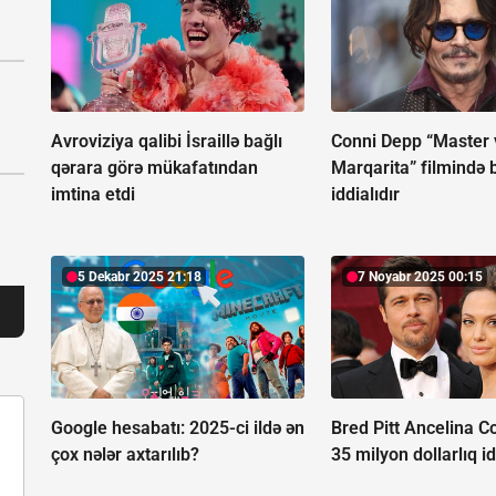
Avroviziya qalibi İsraillə bağlı
Conni Depp “Master 
qərara görə mükafatından
Marqarita” filmində 
imtina etdi
iddialıdır
5 Dekabr 2025 21:18
7 Noyabr 2025 00:15
Google hesabatı:
2025-ci ildə ən
Bred Pitt Ancelina Co
çox nələr axtarılıb?
35 milyon dollarlıq id