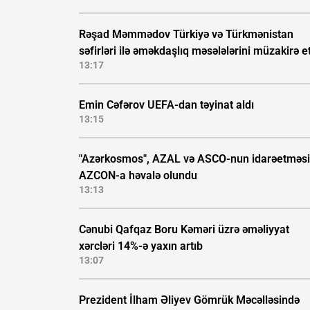
Rəşad Məmmədov Türkiyə və Türkmənistan
səfirləri ilə əməkdaşlıq məsələlərini müzakirə e
13:17
Emin Cəfərov UEFA-dan təyinat aldı
13:15
"Azərkosmos", AZAL və ASCO-nun idarəetməsi
AZCON-a həvalə olundu
13:13
Cənubi Qafqaz Boru Kəməri üzrə əməliyyat
xərcləri 14%-ə yaxın artıb
13:07
Prezident İlham Əliyev Gömrük Məcəlləsində