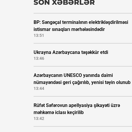
SON XƏBƏRLƏR
BP: Səngəçal terminalının elektrikləşdirilməsi
istismar sınaqları mərhələsindədir
13:51
Ukrayna Azərbaycana təşəkkür etdi
13:46
Azərbaycanın UNESCO yanında daimi
nümayəndəsi geri çağırılıb, yenisi təyin olunub
13:44
Rüfət Səfərovun apellyasiya şikayəti üzrə
məhkəmə iclası keçirilib
13:42