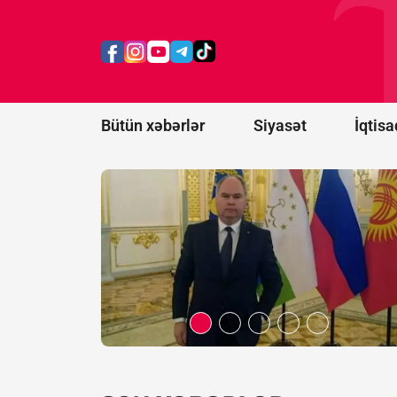
Rusiyadan
Qarabağ
açıqlaması:
Bizimlə heç
bir əlaqəsi
yoxdur
Bütün xəbərlər
Siyasət
İqtisa