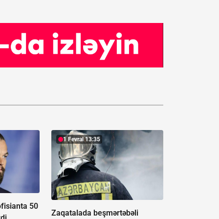
1 Fevral 13:35
fisianta 50
Zaqatalada beşmərtəbəli
di