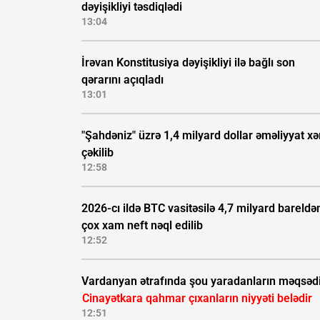
dəyişikliyi təsdiqlədi
13:04
İrəvan Konstitusiya dəyişikliyi ilə bağlı son
qərarını açıqladı
13:01
"Şahdəniz" üzrə 1,4 milyard dollar əməliyyat xə
çəkilib
12:58
2026-cı ildə BTC vasitəsilə 4,7 milyard bareldə
çox xam neft nəql edilib
12:52
Vardanyan ətrafında şou yaradanların məqsəd
Cinayətkara qahmar çıxanların niyyəti belədir
12:51