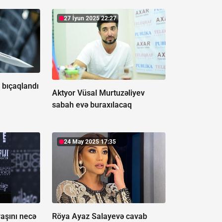
27 İyun 2025 22:27
 bıçaqlandı
Aktyor Vüsal Murtuzəliyev
sabah evə buraxılacaq
24 May 2025 17:35
yaşını necə
Röya Ayaz Salayevə cavab