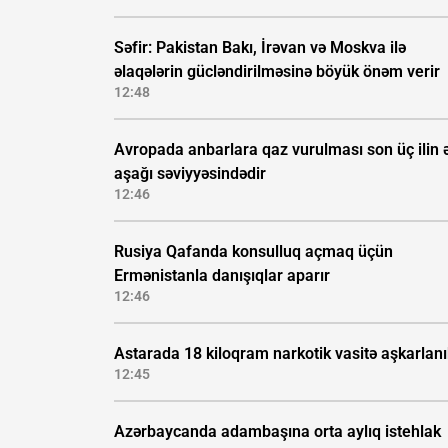
Səfir: Pakistan Bakı, İrəvan və Moskva ilə
əlaqələrin gücləndirilməsinə böyük önəm verir
12:48
Avropada anbarlara qaz vurulması son üç ilin 
aşağı səviyyəsindədir
12:46
Rusiya Qafanda konsulluq açmaq üçün
Ermənistanla danışıqlar aparır
12:46
Astarada 18 kiloqram narkotik vasitə aşkarlan
12:45
Azərbaycanda adambaşına orta aylıq istehlak