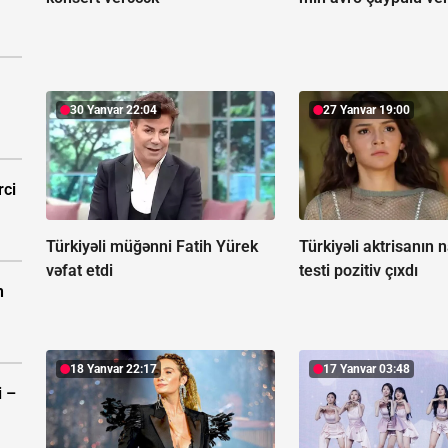
30 Yanvar 22:04
27 Yanvar 19:00
rci
Türkiyəli müğənni Fatih Yürek
Türkiyəli aktrisanın 
vəfat etdi
testi pozitiv çıxdı
n
18 Yanvar 22:17
17 Yanvar 03:48
i –