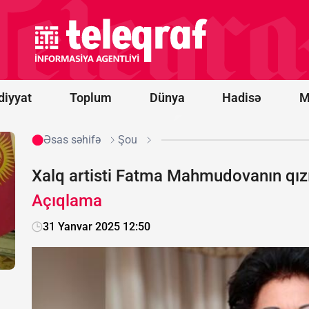
İrəvan
Konstitusiya
dəyişikliyi
ilə bağlı son
qərarını
açıqladı
diyyat
Toplum
Dünya
Hadisə
M
Əsas səhifə
Şou
Xalq artisti Fatma Mahmudovanın qızı t
Açıqlama
31 Yanvar 2025 12:50