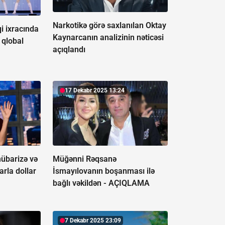
Narkotikə görə saxlanılan Oktay
i ixracında
Kaynarcanın analizinin nəticəsi
 qlobal
açıqlandı
17 Dekabr 2025 13:24
mübarizə və
Müğənni Rəqsanə
arla dollar
İsmayılovanın boşanması ilə
bağlı vəkildən -
AÇIQLAMA
7 Dekabr 2025 23:09