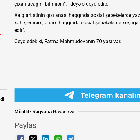
çıxarılacağını bilmirəm", - deyə o qeyd edib.
Xalq artistinin qızı anası haqqında sosial şəbəkələrdə yaz
xahiş edirəm, anam haqqında sosial şəbəkələrdə xoşagəlm
edir".
r
Qeyd edək ki, Fatma Mahmudovanın 70 yaşı var.
ldi
Müəllif:
Rəqsanə Həsənova
Paylaş