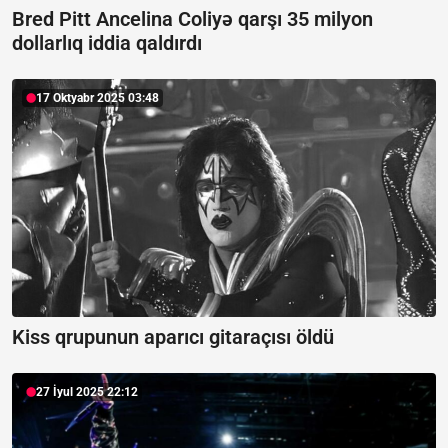
Bred Pitt Ancelina Coliyə qarşı 35 milyon
dollarlıq iddia qaldırdı
17 Oktyabr 2025 03:48
Kiss qrupunun aparıcı gitaraçısı öldü
27 İyul 2025 22:12