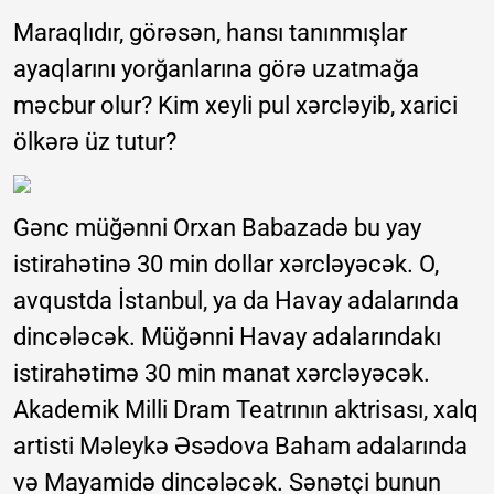
Maraqlıdır, görəsən, hansı tanınmışlar
ayaqlarını yorğanlarına görə uzatmağa
məcbur olur? Kim xeyli pul xərcləyib, xarici
ölkərə üz tutur?
Gənc müğənni Orxan Babazadə bu yay
istirahətinə 30 min dollar xərcləyəcək. O,
avqustda İstanbul, ya da Havay adalarında
dincələcək. Müğənni Havay adalarındakı
istirahətimə 30 min manat xərcləyəcək.
Akademik Milli Dram Teatrının aktrisası, xalq
artisti Məleykə Əsədova Baham adalarında
və Mayamidə dincələcək. Sənətçi bunun