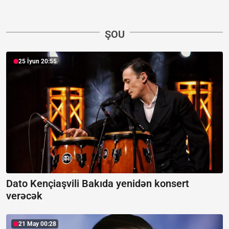
ŞOU
25 İyun 20:55
Dato Kençiaşvili Bakıda yenidən konsert
verəcək
21 May 00:28