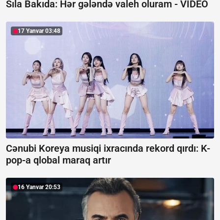
Sıla Bakıda: Hər gələndə valeh oluram -
VİDEO
17 Yanvar 03:48
Cənubi Koreya musiqi ixracında rekord qırdı:
K-
pop-a qlobal maraq artır
16 Yanvar 20:53