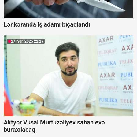
Lənkəranda iş adamı bıçaqlandı
27 İyun 2025 22:27
Aktyor Vüsal Murtuzəliyev sabah evə
buraxılacaq