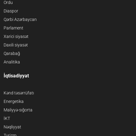
Ordu
Diaspor
Qərbi Azərbaycan
Parlament
Xarici siyasət
Daxili siyasət
Qarabağ
Analitika
İqtisadiyyat
Kənd təsərrüfatı
Energetika
Maliyyə-sığorta
İKT
Nəqliyyat
Turizm