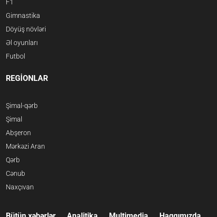
F1
Gimnastika
Döyüş növləri
Əl oyunları
Futbol
REGİONLAR
Şimal-qərb
Şimal
Abşeron
Mərkəzi Aran
Qərb
Cənub
Naxçıvan
Bütün xəbərlər
Analitika
Multimedia
Haqqımızda