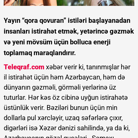
Yayın “qora qovuran” istiləri başlayanadan
insanları istirahət etmək, yetərincə gəzmək
və yeni mövsüm üçün bolluca enerji
toplamaq maraqlandırır.
Teleqraf.com
xəbər verir ki, tanınmışlar hər
il istirahət üçün həm Azərbaycan, həm də
dünyanın gəzməli, görməli yerlərinə üz
tuturlar. Hər kəs öz cibinə uyğun istirahətə
üstünlük verir. Bəziləri bunun üçün min
dollarla pul xərcləyir, uzaq səfərlərə çıxır,
digərləri isə Xəzər dənizi sahilində, ya da ki,