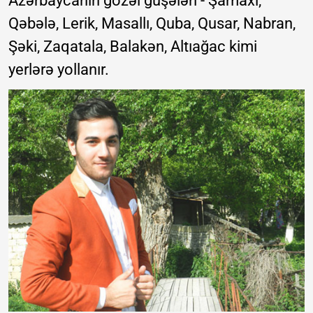
Azərbaycanın gözəl guşələri - Şamaxı,
Qəbələ, Lerik, Masallı, Quba, Qusar, Nabran,
Şəki, Zaqatala, Balakən, Altıağac kimi
yerlərə yollanır.