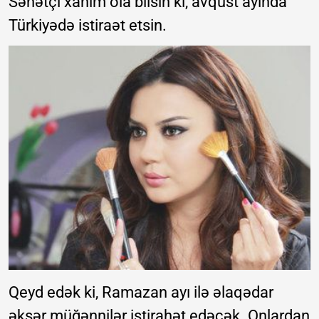
Sənətçi xanım ola bilsin ki, avqust ayında
Türkiyədə istiraət etsin.
Qeyd edək ki, Ramazan ayı ilə əlaqədar
əksər müğənnilər istirahət edəcək. Onlardan