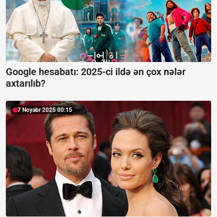
Google hesabatı:
2025-ci ildə ən çox nələr
axtarılıb?
7 Noyabr 2025 00:15