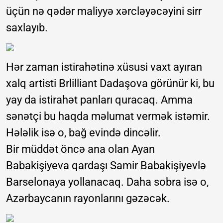
üçün nə qədər maliyyə xərcləyəcəyini sirr
saxlayıb.
Hər zaman istirahətinə xüsusi vaxt ayıran
xalq artisti Brlilliant Dadaşova görünür ki, bu
yay da istirahət panları quracaq. Amma
sənətçi bu haqda məlumat vermək istəmir.
Hələlik isə o, bağ evində dincəlir.
Bir müddət öncə ana olan Ayan
Babakişiyeva qardaşı Samir Babakişiyevlə
Barselonaya yollanacaq. Daha sobra isə o,
Azərbaycanın rayonlarını gəzəcək.