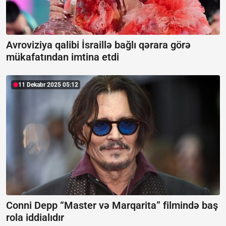
Avroviziya qalibi İsraillə bağlı qərara görə
mükafatından imtina etdi
11 Dekabr 2025 05:12
Conni Depp “Master və Marqarita” filmində baş
rola iddialıdır