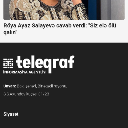
Röya Ayaz Salayevə cavab verdi:
"Siz elə ölü
qalın"
Ünvan:
Bakı şəhəri, Binəqədi rayonu,
S.S.Axundov küçəsi 31/23
Siyasət