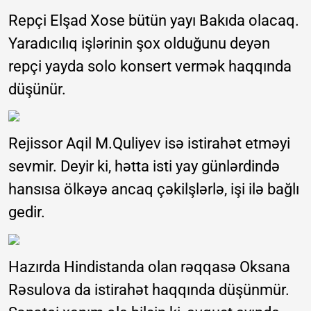
Repçi Elşad Xose bütün yayı Bakıda olacaq.
Yaradıcılıq işlərinin şox olduğunu deyən
repçi yayda solo konsert vermək haqqında
düşünür.
Rejissor Aqil M.Quliyev isə istirahət etməyi
sevmir. Deyir ki, hətta isti yay günlərdində
hansısa ölkəyə ancaq çəkilşlərlə, işi ilə bağlı
gedir.
Hazırda Hindistanda olan rəqqasə Oksana
Rəsulova da istirahət haqqında düşünmür.