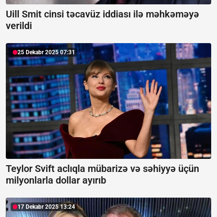
Uill Smit cinsi təcavüz iddiası ilə məhkəməyə
verildi
25 Dekabr 2025 07:31
Teylor Svift aclıqla mübarizə və səhiyyə üçün
milyonlarla dollar ayırıb
17 Dekabr 2025 13:24