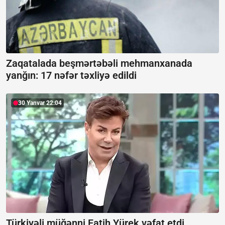
Zaqatalada beşmərtəbəli mehmanxanada
yanğın:
17 nəfər təxliyə edildi
30 Yanvar 22:04
Türkiyəli müğənni Fatih Yürek vəfat etdi