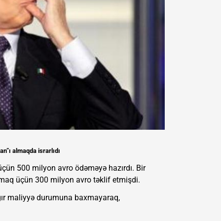
an”ı almaqda israrlıdı
üçün 500 milyon avro ödəməyə hazırdı. Bir
lmaq üçün 300 milyon avro təklif etmişdi.
 ağır maliyyə durumuna baxmayaraq,
.