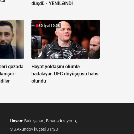
icə
düşdü -
YENİLƏNDİ
30 İyul 10:03
bəri qəzada
Həyat yoldaşını ölümlə
anışdı -
hədələyən UFC döyüşçüsü həbs
dilər
olundu
Ünvan:
Bakı şəhəri, Binəqədi rayonu,
S.S.Axundov küçəsi 31/23