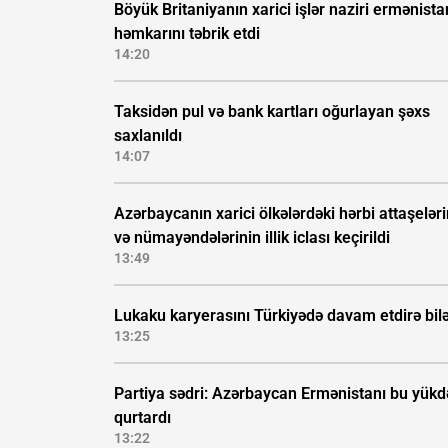
Böyük Britaniyanın xarici işlər naziri ermənista
həmkarını təbrik etdi
14:20
Taksidən pul və bank kartları oğurlayan şəxs
saxlanıldı
14:07
Azərbaycanın xarici ölkələrdəki hərbi attaşeləri
və nümayəndələrinin illik iclası keçirildi
13:49
Lukaku karyerasını Türkiyədə davam etdirə bil
13:25
Partiya sədri: Azərbaycan Ermənistanı bu yük
qurtardı
13:22