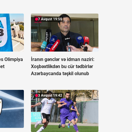
7 Avqust 19:55
es Olimpiya
İranın gənclər və idman naziri:
let
Xoşbəxtlikdən bu cür tədbirlər
Azərbaycanda təşkil olunub
3 Avqust 19:42