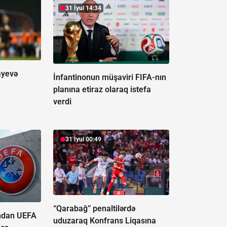
31 İyul 14:34
ayevə
İnfantinonun müşaviri FIFA-nın
planına etiraz olaraq istefa
verdi
31 İyul 00:49
“Qarabağ” penaltilərdə
ından UEFA
uduzaraq Konfrans Liqasına