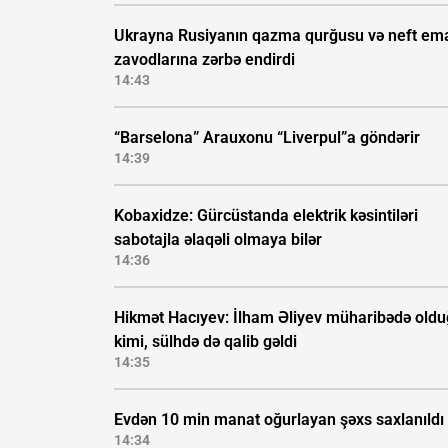
Ukrayna Rusiyanın qazma qurğusu və neft ema
zavodlarına zərbə endirdi
14:43
“Barselona” Arauxonu “Liverpul”a göndərir
14:39
Kobaxidze: Gürcüstanda elektrik kəsintiləri
sabotajla əlaqəli olmaya bilər
14:36
Hikmət Hacıyev: İlham Əliyev müharibədə old
kimi, sülhdə də qalib gəldi
14:35
Evdən 10 min manat oğurlayan şəxs saxlanıldı
14:34