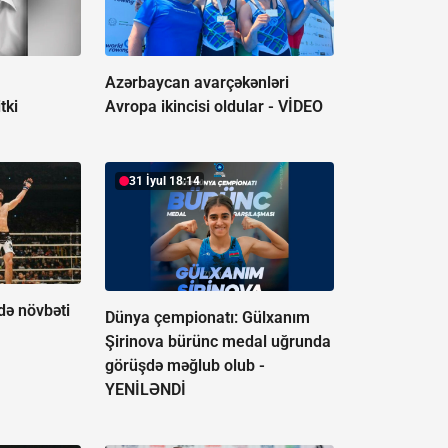
Azərbaycan avarçəkənləri
tki
Avropa ikincisi oldular -
VİDEO
31 İyul 18:14
ə növbəti
Dünya çempionatı: Gülxanım
Şirinova bürünc medal uğrunda
görüşdə məğlub olub -
YENİLƏNDİ