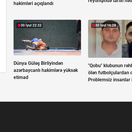
reytinqində tarixi nət
hakimləri açıqlandı
30 İyul 22:32
30 İyul 16:28
Dünya Güləş Birliyindən
"Qobu" klubunun rəh
azərbaycanlı hakimlərə yüksək
ölən futbolçulardan d
etimad
Problemsiz insanlar i