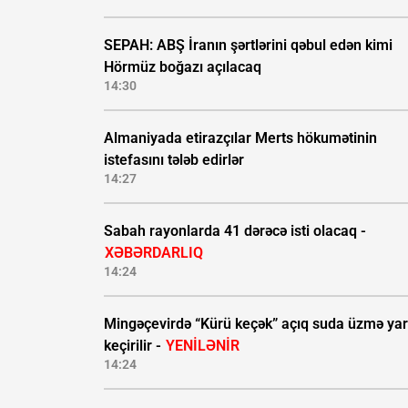
SEPAH: ABŞ İranın şərtlərini qəbul edən kimi
Hörmüz boğazı açılacaq
14:30
Almaniyada etirazçılar Merts hökumətinin
istefasını tələb edirlər
14:27
Sabah rayonlarda 41 dərəcə isti olacaq -
XƏBƏRDARLIQ
14:24
Mingəçevirdə “Kürü keçək” açıq suda üzmə yar
keçirilir -
YENİLƏNİR
14:24