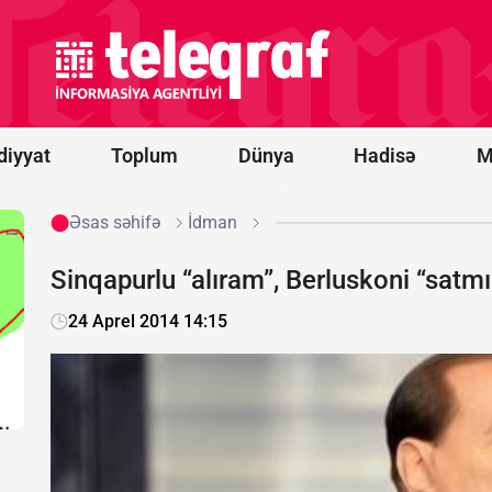
qazma
qurğusu və
neft emalı
zavodlarına
zərbə
endirdi
diyyat
Toplum
Dünya
Hadisə
M
Əsas səhifə
İdman
Sinqapurlu “alıram”, Berluskoni “satm
24 Aprel 2014 14:15