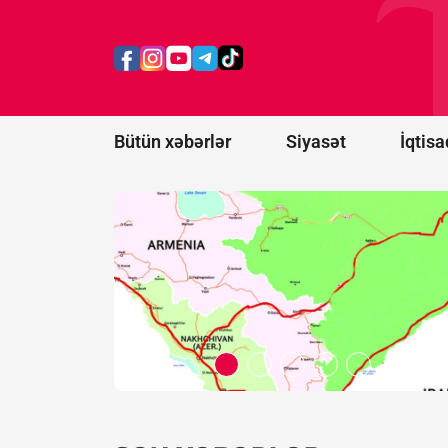
Naxçıvan
blokadadan
çıxacaq,
türk
dünyası
birləşəcək
Bütün xəbərlər
Siyasət
İqtisa