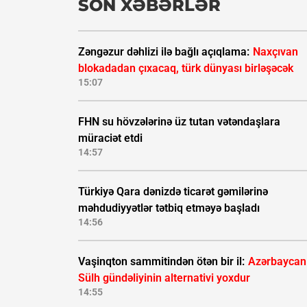
SON XƏBƏRLƏR
Zəngəzur dəhlizi ilə bağlı açıqlama:
Naxçıvan
blokadadan çıxacaq, türk dünyası birləşəcək
15:07
FHN su hövzələrinə üz tutan vətəndaşlara
müraciət etdi
14:57
Türkiyə Qara dənizdə ticarət gəmilərinə
məhdudiyyətlər tətbiq etməyə başladı
14:56
Vaşinqton sammitindən ötən bir il:
Azərbaycan
Sülh gündəliyinin alternativi yoxdur
14:55