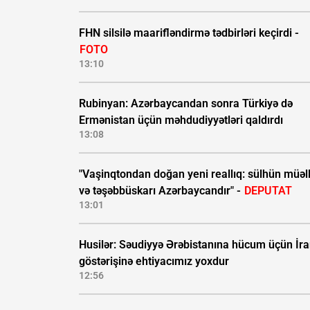
FHN silsilə maarifləndirmə tədbirləri keçirdi -
FOTO
13:10
Rubinyan: Azərbaycandan sonra Türkiyə də
Ermənistan üçün məhdudiyyətləri qaldırdı
13:08
"Vaşinqtondan doğan yeni reallıq: sülhün müəll
və təşəbbüskarı Azərbaycandır" -
DEPUTAT
13:01
Husilər: Səudiyyə Ərəbistanına hücum üçün İra
göstərişinə ehtiyacımız yoxdur
12:56