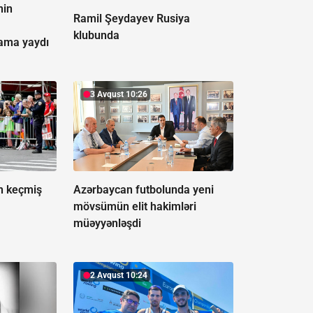
nin
Ramil Şeydayev Rusiya
klubunda
ama yaydı
3 Avqust 10:26
ən keçmiş
Azərbaycan futbolunda yeni
mövsümün elit hakimləri
müəyyənləşdi
2 Avqust 10:24