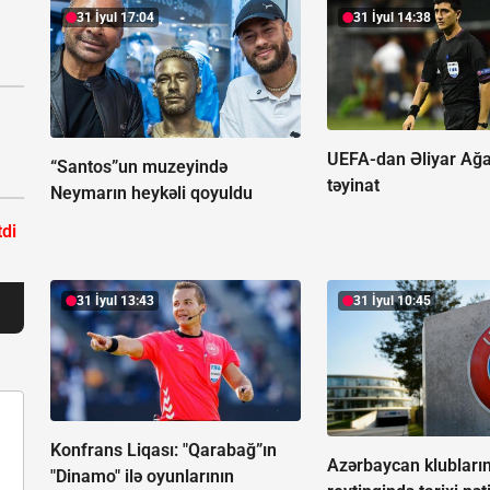
31 İyul 17:04
31 İyul 14:38
UEFA-dan Əliyar Ağ
“Santos”un muzeyində
təyinat
Neymarın heykəli qoyuldu
tdi
31 İyul 13:43
31 İyul 10:45
Konfrans Liqası: "Qarabağ”ın
Azərbaycan klublar
"Dinamo" ilə oyunlarının