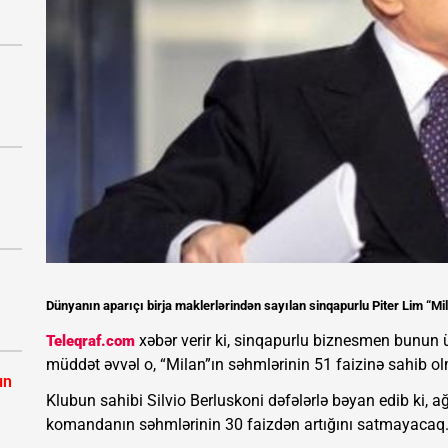
Dünyanın aparıçı birja maklerlərindən sayılan sinqapurlu Piter Lim “Mil
xəbər verir ki, sinqapurlu biznesmen bunun 
Teleqraf.com
müddət əvvəl o, “Milan”ın səhmlərinin 51 faizinə sahib o
ın
Klubun sahibi Silvio Berluskoni dəfələrlə bəyan edib ki,
komandanın səhmlərinin 30 faizdən artığını satmayacaq