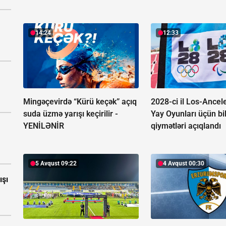
14:24
12:33
Mingəçevirdə “Kürü keçək” açıq
2028-ci il Los-Ancel
suda üzmə yarışı keçirilir -
Yay Oyunları üçün bi
YENİLƏNİR
qiymətləri açıqlandı
5 Avqust 09:22
4 Avqust 00:30
ışı