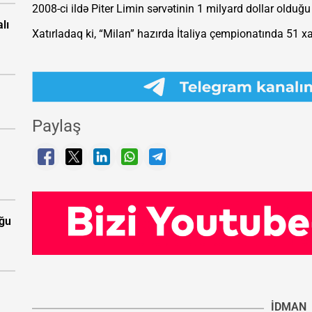
2008-ci ildə Piter Limin sərvətinin 1 milyard dollar olduğu 
lı
Xatırladaq ki, “Milan” hazırda İtaliya çempionatında 51 xall
Paylaş
uğu
İDMAN