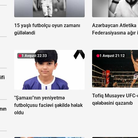
15 yaşlı futbolçu oyun zamanı
Azərbaycan Atletika
güllələndi
Federasiyasına ağır i
1 Avqust 22:33
1 Avqust 21:12
ifi
Tofiq Musayev UFC-d
"Şamaxı"nın yeniyetmə
qələbəsini qazanıb
futbolçusu faciəvi şəkildə həlak
nın
oldu