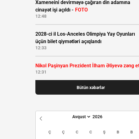
Xameneini devirməyə çağıran din adamına
cinayət işi açıldı -
FOTO
12:48
2028-ci il Los-Anceles Olimpiya Yay Oyunları
üçün bilet qiymətləri açıqlandı
12:33
Nikol Paşinyan Prezident İlham Əliyevə zəng e
12:31
Bütün xəbərlər
Ç
Ç
C
C
Ş
B
B