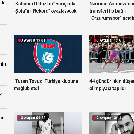
nlı
"Sabahın Ulduzları" yarışında
Nəriman Axundzadə
"Şəfa"nı "Rekord" əvəzləyəcək
transferi ilə bağlı
“Ərzurumspor” açıql
3 Avqust 19:01
3 Avqust 11:16
nin
"Turan Tovuz" Türkiyə klubunu
44 gündür itkin düş
məğlub etdi
olimpiyaçı tapıldı
ər
dən
3 Avqust 09:28
2 Avqust 13:11