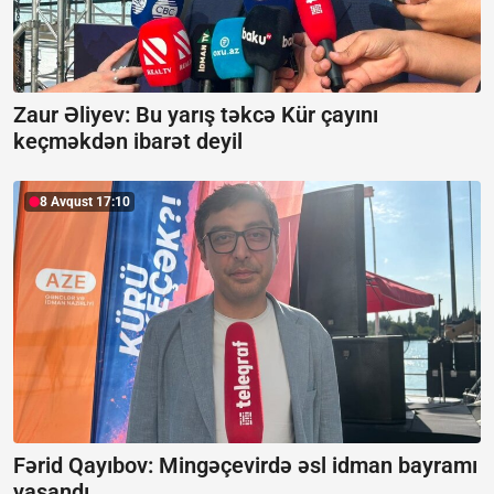
Zaur Əliyev: Bu yarış təkcə Kür çayını
keçməkdən ibarət deyil
8 Avqust 17:10
Fərid Qayıbov: Mingəçevirdə əsl idman bayramı
yaşandı