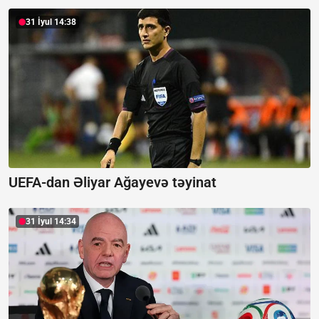
31 İyul 14:38
UEFA-dan Əliyar Ağayevə təyinat
31 İyul 14:34