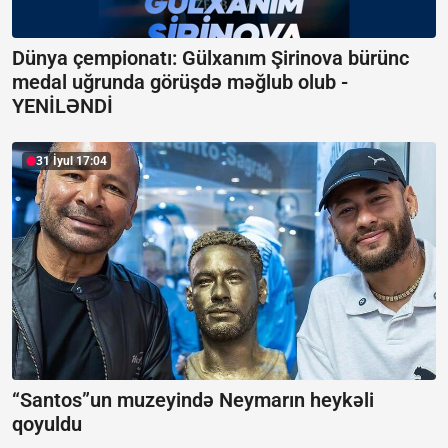
Dünya çempionatı: Gülxanım Şirinova bürünc
medal uğrunda görüşdə məğlub olub -
YENİLƏNDİ
31 İyul 17:04
“Santos”un muzeyində Neymarın heykəli
qoyuldu