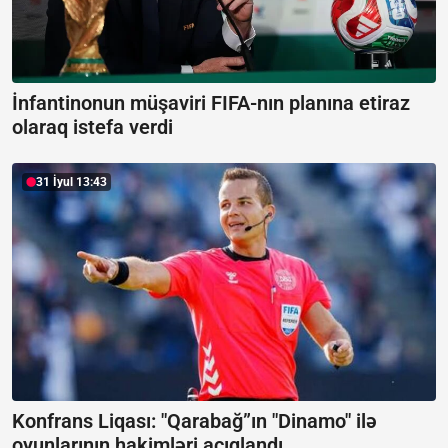
İnfantinonun müşaviri FIFA-nın planına etiraz
olaraq istefa verdi
31 İyul 13:43
Konfrans Liqası: "Qarabağ”ın "Dinamo" ilə
oyunlarının hakimləri açıqlandı