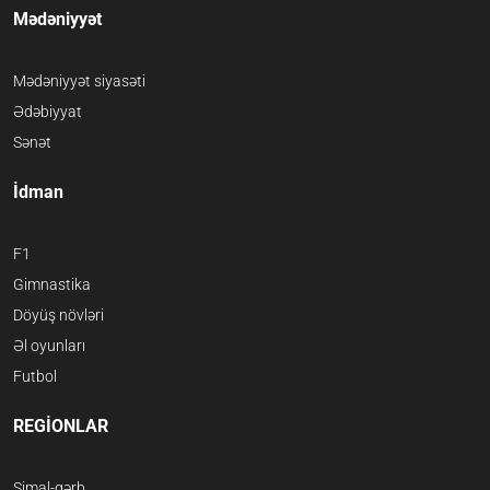
Mədəniyyət
Mədəniyyət siyasəti
Ədəbiyyat
Sənət
İdman
F1
Gimnastika
Döyüş növləri
Əl oyunları
Futbol
REGİONLAR
Şimal-qərb