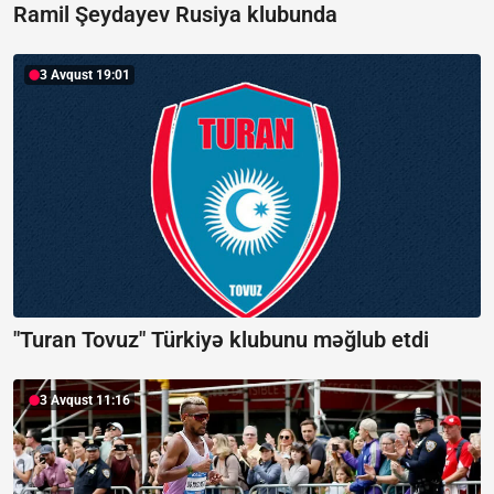
Ramil Şeydayev Rusiya klubunda
3 Avqust 19:01
"Turan Tovuz" Türkiyə klubunu məğlub etdi
3 Avqust 11:16