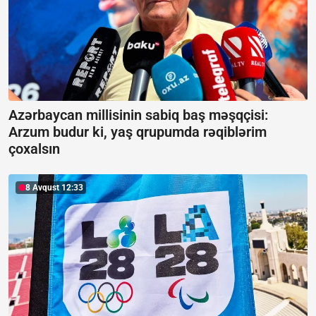
Azərbaycan millisinin sabiq baş məşqçisi:
Arzum budur ki, yaş qrupumda rəqiblərim
çoxalsın
8 Avqust 12:33