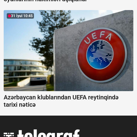
31 İyul 10:45
Azərbaycan klublarından UEFA reytinqində
tarixi nəticə