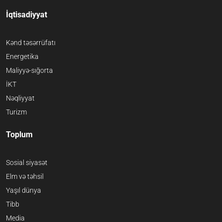
İqtisadiyyat
Kənd təsərrüfatı
Energetika
Maliyyə-sığorta
İKT
Nəqliyyat
Turizm
Toplum
Sosial siyasət
Elm və təhsil
Yaşıl dünya
Tibb
Media