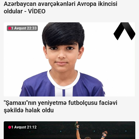
Azərbaycan avarçəkənləri Avropa ikincisi
oldular -
VİDEO
1 Avqust 22:33
"Şamaxı"nın yeniyetmə futbolçusu faciəvi
şəkildə həlak oldu
1 Avqust 21:12