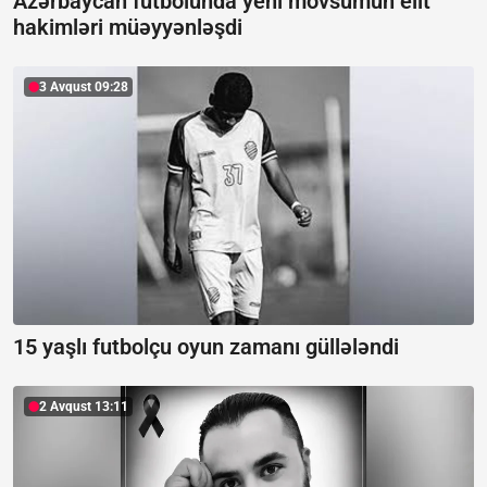
Azərbaycan futbolunda yeni mövsümün elit
hakimləri müəyyənləşdi
3 Avqust 09:28
15 yaşlı futbolçu oyun zamanı güllələndi
2 Avqust 13:11