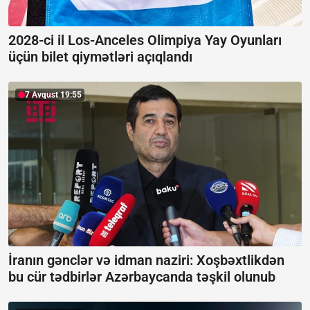
2028-ci il Los-Anceles Olimpiya Yay Oyunları
üçün bilet qiymətləri açıqlandı
7 Avqust 19:55
İranın gənclər və idman naziri: Xoşbəxtlikdən
bu cür tədbirlər Azərbaycanda təşkil olunub