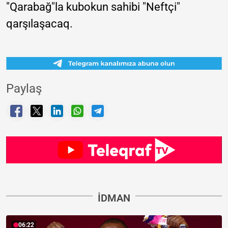
"Qarabağ"la kubokun sahibi "Neftçi"
qarşılaşacaq.
Paylaş
İDMAN
06:22