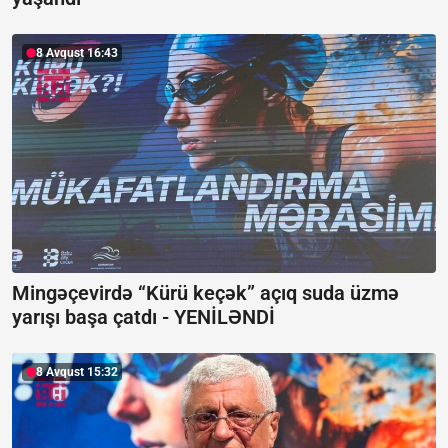
8 Avqust 16:43
Mingəçevirdə “Kürü keçək” açıq suda üzmə
yarışı başa çatdı -
YENİLƏNDİ
8 Avqust 15:32