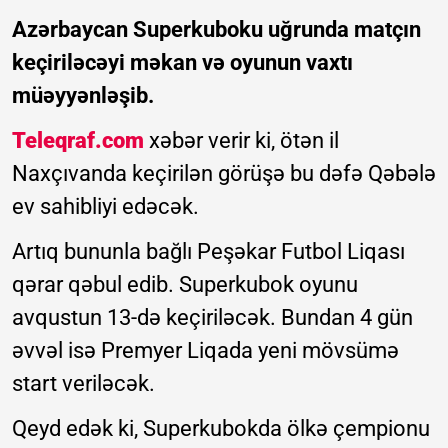
Azərbaycan Superkuboku uğrunda matçın
keçiriləcəyi məkan və oyunun vaxtı
müəyyənləşib.
Teleqraf.com
xəbər verir ki, ötən il
Naxçıvanda keçirilən görüşə bu dəfə Qəbələ
ev sahibliyi edəcək.
Artıq bununla bağlı Peşəkar Futbol Liqası
qərar qəbul edib. Superkubok oyunu
avqustun 13-də keçiriləcək. Bundan 4 gün
əvvəl isə Premyer Liqada yeni mövsümə
start veriləcək.
Qeyd edək ki, Superkubokda ölkə çempionu