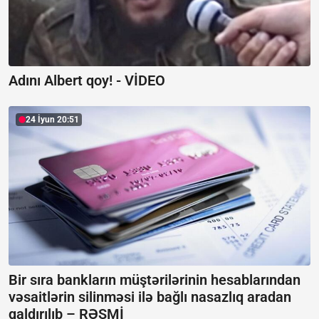
Adını Albert qoy! -
VİDEO
24 İyun 20:51
Bir sıra bankların müştərilərinin hesablarından
vəsaitlərin silinməsi ilə bağlı nasazlıq aradan
qaldırılıb –
RƏSMİ