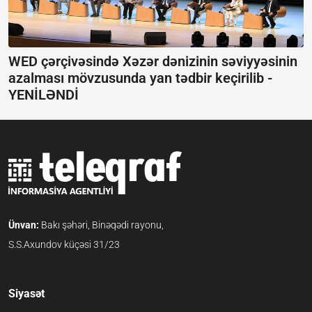
WED çərçivəsində Xəzər dənizinin səviyyəsinin
azalması mövzusunda yan tədbir keçirilib -
YENİLƏNDİ
Ünvan:
Bakı şəhəri, Binəqədi rayonu,
S.S.Axundov küçəsi 31/23
Siyasət