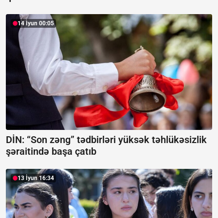
14 İyun 00:05
DİN: “Son zəng” tədbirləri yüksək təhlükəsizlik
şəraitində başa çatıb
13 İyun 16:34