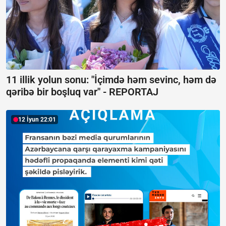
11 illik yolun sonu: "İçimdə həm sevinc, həm də
qəribə bir boşluq var" -
REPORTAJ
12 İyun 22:01