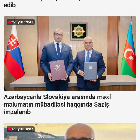
edib
22 İyul 19:43
Azərbaycanla Slovakiya arasında məxfi
məlumatın mübadiləsi haqqında Saziş
imzalanıb
18 İyul 18:57