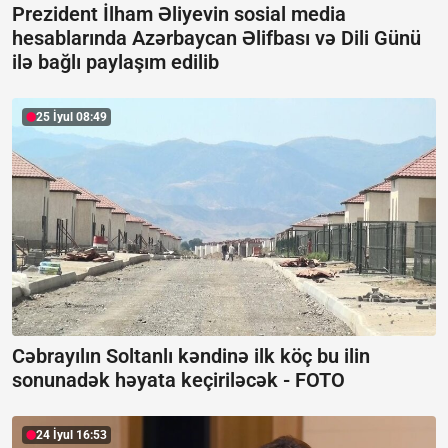
Prezident İlham Əliyevin sosial media
hesablarında Azərbaycan Əlifbası və Dili Günü
ilə bağlı paylaşım edilib
25 İyul 08:49
Cəbrayılın Soltanlı kəndinə ilk köç bu ilin
sonunadək həyata keçiriləcək -
FOTO
24 İyul 16:53