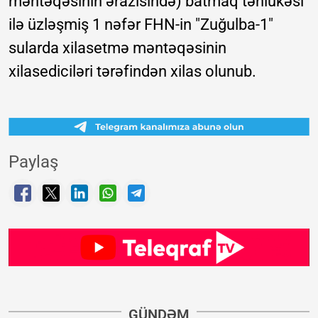
məntəqəsinin ərazisində) batmaq təhlükəsi
ilə üzləşmiş 1 nəfər FHN-in "Zuğulba-1"
sularda xilasetmə məntəqəsinin
xilasediciləri tərəfindən xilas olunub.
Paylaş
GÜNDƏM