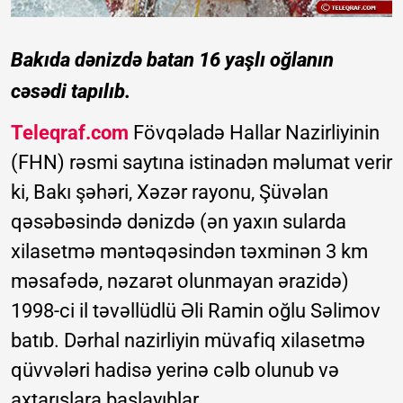
Bakıda dənizdə batan 16 yaşlı oğlanın
cəsədi tapılıb.
Teleqraf.com
Fövqəladə Hallar Nazirliyinin
(FHN) rəsmi saytına istinadən məlumat verir
ki, Bakı şəhəri, Xəzər rayonu, Şüvəlan
qəsəbəsində dənizdə (ən yaxın sularda
xilasetmə məntəqəsindən təxminən 3 km
məsafədə, nəzarət olunmayan ərazidə)
1998-ci il təvəllüdlü Əli Ramin oğlu Səlimov
batıb. Dərhal nazirliyin müvafiq xilasetmə
qüvvələri hadisə yerinə cəlb olunub və
axtarışlara başlayıblar.