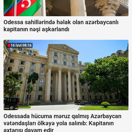
Odessa sahillərində həlak olan azərbaycanlı
kapitanın nəşi aşkarlandı
16 İyul 08:16
Odessada hücuma məruz qalmış Azərbaycan
vətəndaşları ölkəyə yola salınıb:
Kapitanın
axtarışı davam edir