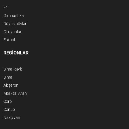
F1
Gimnastika
Döyüş növləri
Əl oyunları
Futbol
REGİONLAR
Şimal-qərb
Şimal
Abşeron
Mərkəzi Aran
Qərb
Cənub
Naxçıvan