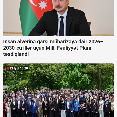
İnsan alverinə qarşı mübarizəyə dair 2026–
2030-cu illər üçün Milli Fəaliyyət Planı
təsdiqləndi
13 İyul 15:20