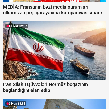
MEDİA: Fransanın bəzi media qurumları
ölkəmizə qarşı qarayaxma kampaniyası aparır
11 İyun 02:57
İran Silahlı Qüvvələri Hörmüz boğazının
bağlandığını elan edib
6 İyun 18:38