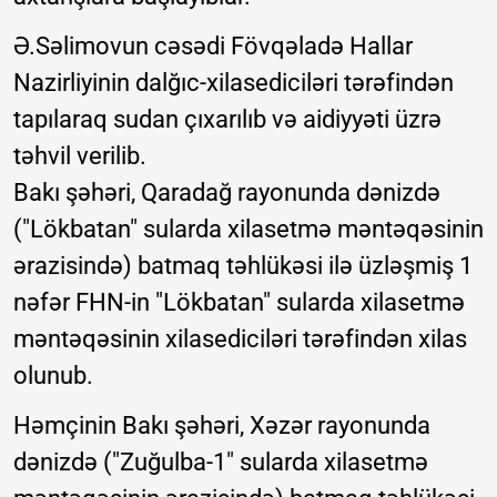
Ə.Səlimovun cəsədi Fövqəladə Hallar
Nazirliyinin dalğıc-xilasediciləri tərəfindən
tapılaraq sudan çıxarılıb və aidiyyəti üzrə
təhvil verilib.
Bakı şəhəri, Qaradağ rayonunda dənizdə
("Lökbatan" sularda xilasetmə məntəqəsinin
ərazisində) batmaq təhlükəsi ilə üzləşmiş 1
nəfər FHN-in "Lökbatan" sularda xilasetmə
məntəqəsinin xilasediciləri tərəfindən xilas
olunub.
Həmçinin Bakı şəhəri, Xəzər rayonunda
dənizdə ("Zuğulba-1" sularda xilasetmə