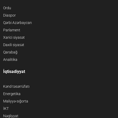
Ordu
Diaspor
Qərbi Azərbaycan
Parlament
Xarici siyasət
Daxili siyasət
Qarabağ
Analitika
İqtisadiyyat
Kənd təsərrüfatı
Energetika
Maliyyə-sığorta
İKT
Nəqliyyat