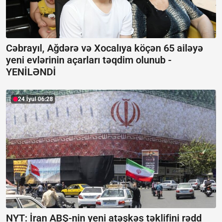
Cəbrayıl, Ağdərə və Xocalıya köçən 65 ailəyə
yeni evlərinin açarları təqdim olunub -
YENİLƏNDİ
24 İyul 06:28
NYT: İran ABŞ-nin yeni atəşkəs təklifini rədd