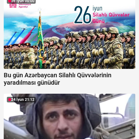
26 İyun 00:00
Bu gün Azərbaycan Silahlı Qüvvələrinin
yaradılması günüdür
24 İyun 21:12