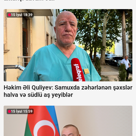
15 İyul 18:39
Həkim Əli Quliyev: Samuxda zəhərlənən şəxslər
halva və südlü aş yeyiblər
15 İyul 15:59