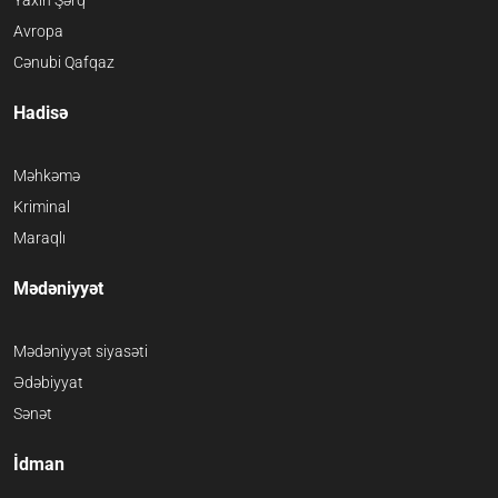
Yaxın Şərq
Avropa
Cənubi Qafqaz
Hadisə
Məhkəmə
Kriminal
Maraqlı
Mədəniyyət
Mədəniyyət siyasəti
Ədəbiyyat
Sənət
İdman