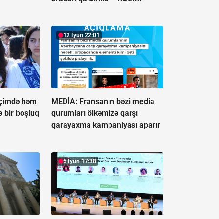
12 İyun 22:01
"İçimdə həm
MEDİA: Fransanın bəzi media
ə bir boşluq
qurumları ölkəmizə qarşı
qarayaxma kampaniyası aparır
5 İyun 17:38