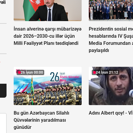
əli
İnsan alverinə qarşı mübarizəyə
Prezidentin sosial m
dair 2026–2030-cu illər üçün
hesablarında IV Şuş
Milli Fəaliyyət Planı təsdiqləndi
Media Forumundan a
paylaşıldı
r
26 İyun 00:00
24 İyun 21:12
Bu gün Azərbaycan Silahlı
Adını Albert qoy! -
V
Qüvvələrinin yaradılması
günüdür