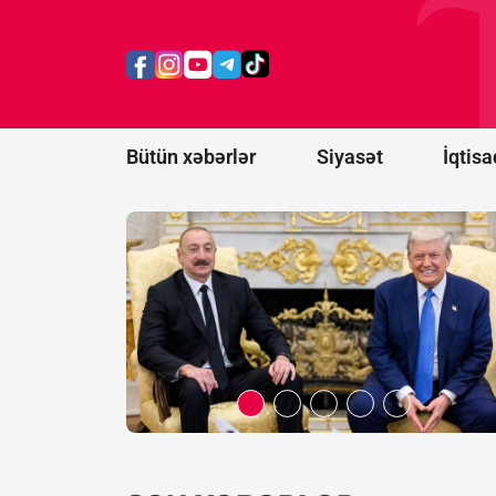
prosesi
artıq
praktiki
nəticələr
mərhələsinə
keçib -
RƏY
Bütün xəbərlər
Siyasət
İqtisa