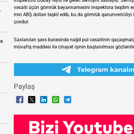
inspektoru Dubay reysi ilə gələn sərnişini saxlayıb. Sərn
vəsaiti üçün gömrük bəyannaməsini inspektora təqdim 
ə
min ABŞ dolları təşkil edib, bu da gömrük qanunvericiliyi
çoxdur.
Saxlanılan şəxs barəsində nağd pul vəsaitinin qaçaqmalçıl
as
müvafiq maddəsi ilə cinayət işinin başlanılması gözlənilir
Paylaş