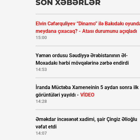
SON XƏBƏRLƏR
Elvin Cəfərquliyev “Dinamo” ilə Bakıdakı oyund
meydana çıxacaq? -
Atası durumunu açıqladı
15:00
Yəmən ordusu Səudiyyə Ərəbistanının Əl-
Moxadakı hərbi mövqələrinə zərbə endirdi
14:53
İranda Müctəba Xameneinin 5 aydan sonra ilk
görüntüləri yayıldı -
VİDEO
14:28
Əməkdar incəsənət xadimi, şair Çingiz Əlioğlu
vəfat etdi
14:07