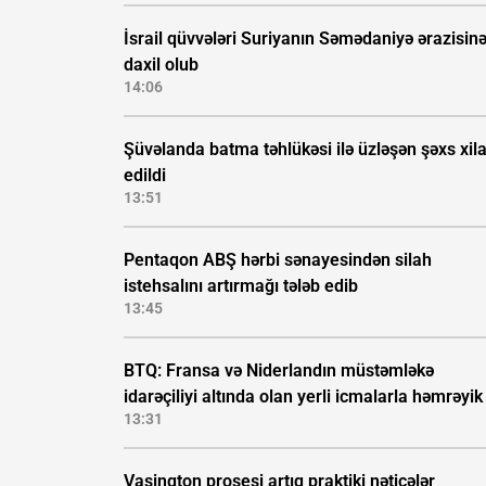
İsrail qüvvələri Suriyanın Səmədaniyə ərazisin
daxil olub
14:06
Şüvəlanda batma təhlükəsi ilə üzləşən şəxs xil
edildi
13:51
Pentaqon ABŞ hərbi sənayesindən silah
istehsalını artırmağı tələb edib
13:45
BTQ: Fransa və Niderlandın müstəmləkə
idarəçiliyi altında olan yerli icmalarla həmrəyik
13:31
Vaşinqton prosesi artıq praktiki nəticələr