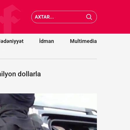
cənubunda
Belqoro
avtobusların
dron
toqquşması
hücumu
nəticəsində
nəticəsi
22 nəfər
13 nəfər
ölüb
yaralanı
ədəniyyət
İdman
Multimedia
lyon dollarla