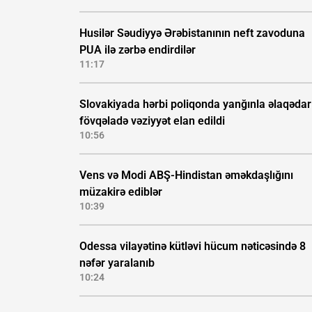
Husilər Səudiyyə Ərəbistanının neft zavoduna
PUA ilə zərbə endirdilər
11:17
Slovakiyada hərbi poliqonda yanğınla əlaqədar
fövqəladə vəziyyət elan edildi
10:56
Vens və Modi ABŞ-Hindistan əməkdaşlığını
müzakirə ediblər
10:39
Odessa vilayətinə kütləvi hücum nəticəsində 8
nəfər yaralanıb
10:24