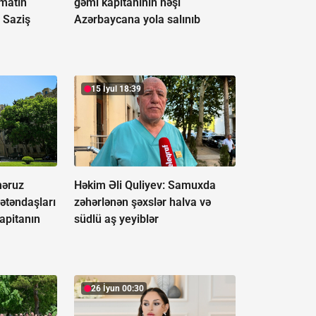
matın
gəmi kapitanının nəşi
 Saziş
Azərbaycana yola salınıb
15 İyul 18:39
əruz
Həkim Əli Quliyev: Samuxda
ətəndaşları
zəhərlənən şəxslər halva və
apitanın
südlü aş yeyiblər
26 İyun 00:30