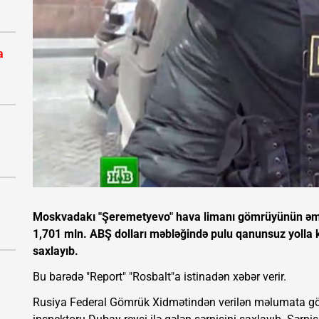
a
Moskvadakı "Şeremetyevo" hava limanı gömrüyünün əmə
1,701 mln. ABŞ dolları məbləğində pulu qanunsuz yolla 
saxlayıb.
Bu barədə "Report" "Rosbalt"a istinadən xəbər verir.
Rusiya Federal Gömrük Xidmətindən verilən məlumata görə