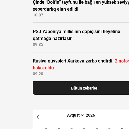
Çində “Dolfin” tayfunu ilə bağlı ən yüksək səviyy
xəbərdarlıq elan edildi
10:07
PSJ Yaponiya millisinin qapıçısını heyətinə
qatmağa hazırlaşır
09:35
Rusiya qüvvələri Xarkova zərbə endirdi:
2 nəfə
həlak oldu
09:20
Bütün xəbərlər