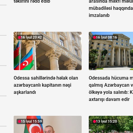
təklifini rədd edib
arasında məxfi məlu
mübadiləsi haqqında
imzalanıb
16 İyul 20:42
16 İyul 08:16
Odessa sahillərində həlak olan
Odessada hücuma m
azərbaycanlı kapitanın nəşi
qalmış Azərbaycan v
aşkarlandı
ölkəyə yola salınıb:
K
axtarışı davam edir
15 İyul 15:59
13 İyul 15:20