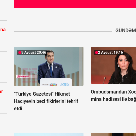
ona
GÜNDƏM
5 Avqust 20:46
2 Avqust 19:16
ar
Ombudsmandan Xoc
"Türkiye Gazetesi" Hikmət
mina hadisəsi ilə bağ
Hacıyevin bəzi fikirlərini təhrif
etdi