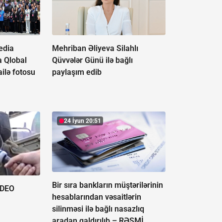
edia
Mehriban Əliyeva Silahlı
a Qlobal
Qüvvələr Günü ilə bağlı
ilə fotosu
paylaşım edib
24 İyun 20:51
Bir sıra bankların müştərilərinin
İDEO
hesablarından vəsaitlərin
silinməsi ilə bağlı nasazlıq
aradan qaldırılıb –
RƏSMİ