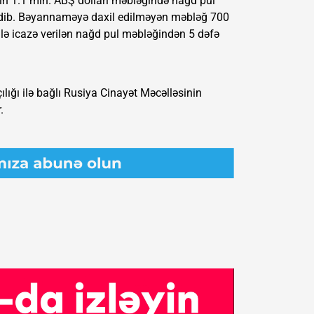
işin 1.1 mln. ABŞ dolları məbləğində nağd pul
edib. Bəyannaməyə daxil edilməyən məbləğ 700
 ilə icazə verilən nağd pul məbləğindən 5 dəfə
ığı ilə bağlı Rusiya Cinayət Məcəlləsinin
.