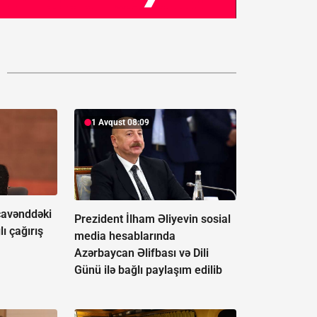
1 Avqust 08:09
avənddəki
Prezident İlham Əliyevin sosial
lı çağırış
media hesablarında
Azərbaycan Əlifbası və Dili
Günü ilə bağlı paylaşım edilib