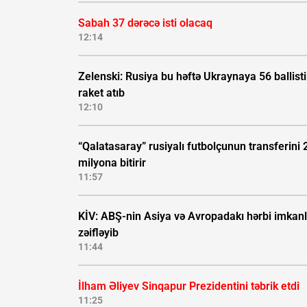
Sabah 37 dərəcə isti olacaq
12:14
Zelenski: Rusiya bu həftə Ukraynaya 56 ballisti
raket atıb
12:10
“Qalatasaray” rusiyalı futbolçunun transferini 
milyona bitirir
11:57
KİV: ABŞ-nin Asiya və Avropadakı hərbi imkanl
zəifləyib
11:44
İlham Əliyev Sinqapur Prezidentini təbrik etdi
11:25