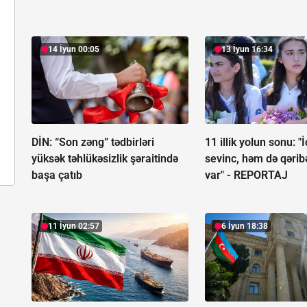
14 İyun 00:05
13 İyun 16:34
DİN: “Son zəng” tədbirləri
11 illik yolun sonu: 
yüksək təhlükəsizlik şəraitində
sevinc, həm də qərib
başa çatıb
var" -
REPORTAJ
11 İyun 02:57
6 İyun 18:38