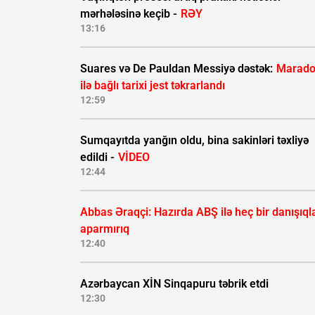
mərhələsinə keçib -
RƏY
13:16
Suares və De Pauldan Messiyə dəstək:
Marad
ilə bağlı tarixi jest təkrarlandı
12:59
Sumqayıtda yanğın oldu, bina sakinləri təxliyə
edildi -
VİDEO
12:44
Abbas Əraqçi: Hazırda ABŞ ilə heç bir danışıql
aparmırıq
12:40
Azərbaycan XİN Sinqapuru təbrik etdi
12:30