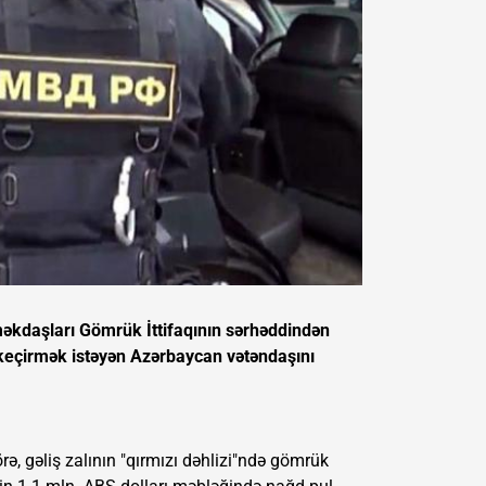
kdaşları Gömrük İttifaqının sərhəddindən
keçirmək istəyən Azərbaycan vətəndaşını
, gəliş zalının "qırmızı dəhlizi"ndə gömrük