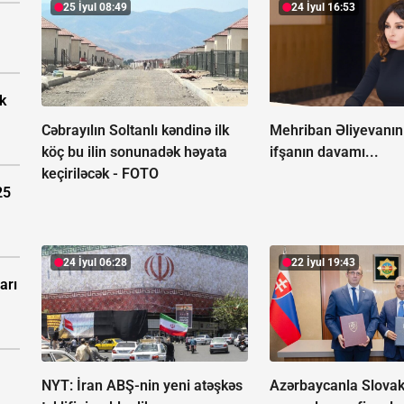
25 İyul 08:49
24 İyul 16:53
k
Cəbrayılın Soltanlı kəndinə ilk
Mehriban Əliyevanın 
köç bu ilin sonunadək həyata
ifşanın davamı...
keçiriləcək -
FOTO
25
24 İyul 06:28
22 İyul 19:43
arı
NYT: İran ABŞ-nin yeni atəşkəs
Azərbaycanla Slovak