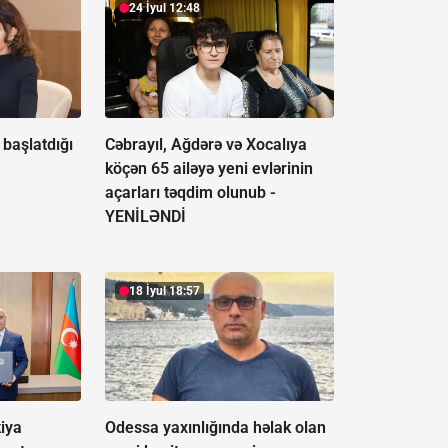
24 İyul 12:48
başlatdığı
Cəbrayıl, Ağdərə və Xocalıya
köçən 65 ailəyə yeni evlərinin
açarları təqdim olunub -
YENİLƏNDİ
18 İyul 18:57
iya
Odessa yaxınlığında həlak olan