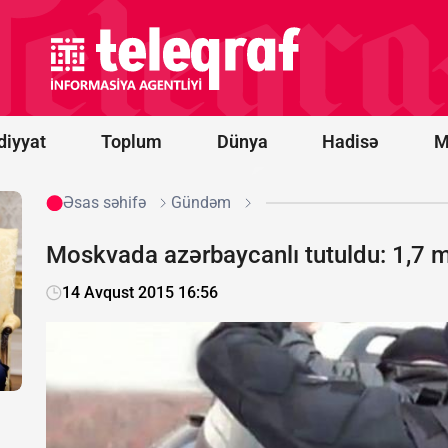
Vens və Modi
ABŞ-
Hindistan
əməkdaşlığını
müzakirə
ediblər
diyyat
Toplum
Dünya
Hadisə
M
Əsas səhifə
Gündəm
Moskvada azərbaycanlı tutuldu: 1,7 mi
14 Avqust 2015 16:56