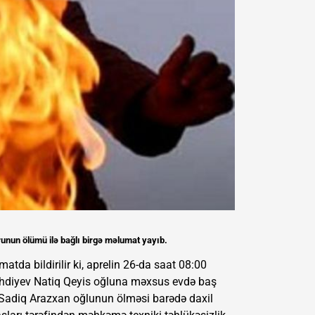
unun ölümü ilə bağlı birgə məlumat yayıb.
matda bildirilir ki, aprelin 26-da saat 08:00
hdiyev Natiq Qeyis oğluna məxsus evdə baş
v Sadiq Arazxan oğlunun ölməsi barədə daxil