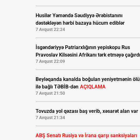
Husilər Yəməndə Səudiyyə Ərəbistanını
dəstəkləyən hərbi bazaya hücum ediblər
7 Avqust 22:24
İsgəndəriyyə Patriarxlığının yepiskopu Rus
Pravoslav Kilsəsini Afrikanı tərk etməyə çağırd
7 Avqust 22:09
Beyləqanda kanalda boğulan yeniyetmənin öl
ilə bağlı TƏBİB-dən
AÇIQLAMA
7 Avqust 21:50
Tovuzda yol qəzası baş verib, xəsarət alan var
7 Avqust 21:34
ABŞ Senatı Rusiya və İrana qarşı sanksiyaları