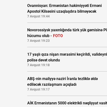
Ovannisyan: Ermənistan hakimiyyəti Erməni
Apostol Kilsəsini uzaqlaşdıra bilməyəcək
7 Avqust 19:44
Novorossiysk yaxınlığında türk yük gəmisinə 
hücumu olub -
FOTO
7 Avqust 19:23
17 yaşlı qıza nişan mərasimi keçirildi, valideynl
polisə dəvət olundu
7 Avqust 19:18
ABŞ-nin maliyyə naziri İranla tezliklə əldə
ediləcək razılaşmanı açıqladı
7 Avqust 19:17
AİK Ermənistanın 5000 elektrikli nəqliyyat vasi