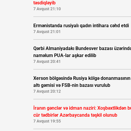
təsdiqləyib
7 Avqust 21:10
Ermənistanda rusiyalı qadın intihara cəhd etdi
7 Avqust 21:01
Qərbi Almaniyadakı Bundesver bazası üzərind
naməlum PUA-lar aşkar edilib
7 Avqust 20:41
Xerson bölgəsində Rusiya kölgə donanmasının
altı gəmisi və FSB-nin bazası vurulub
7 Avqust 20:12
İranın gənclər və idman naziri: Xoşbəxtlikdən b
cür tədbirlər Azərbaycanda təşkil olunub
7 Avqust 19:55