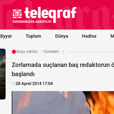
Novorossiysk
yaxınlığında
türk yük
gəmisinə
PUA hücumu
olub -
FOTO
diyyat
Toplum
Dünya
Hadisə
M
Əsas səhifə
Gündəm
Zorlamada suçlanan baş redaktorun ölü
başlandı
28 Aprel 2014 17:04