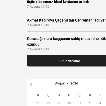
üçün rüsumsuz idxal kvotasını artırıb
7 Avqust 19:00
Axmat Kadırova Çeçenistan Qəhrəmanı adı veri
7 Avqust 18:48
Qaradağın icra başçısının sabiq müavininə hö
oxundu
7 Avqust 18:47
Bütün xəbərlər
Ç
Ç
C
C
Ş
B
B
27
28
29
30
31
1
2