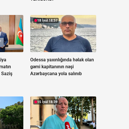
18 İyul 18:57
iya
Odessa yaxınlığında həlak olan
matın
gəmi kapitanının nəşi
 Saziş
Azərbaycana yola salınıb
15 İyul 18:39