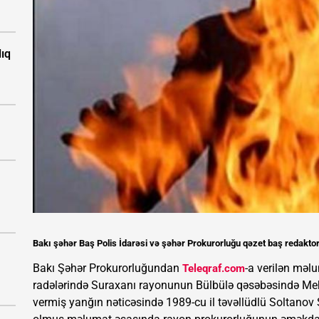
ıq
Bakı şəhər Baş Polis İdarəsi və şəhər Prokurorluğu qəzet baş redaktor
Bakı Şəhər Prokurorluğundan
-a verilən məlu
Teleqraf.com
radələrində Suraxanı rayonunun Bülbülə qəsəbəsində Me
vermiş yanğın nəticəsində 1989-cu il təvəllüdlü Soltano