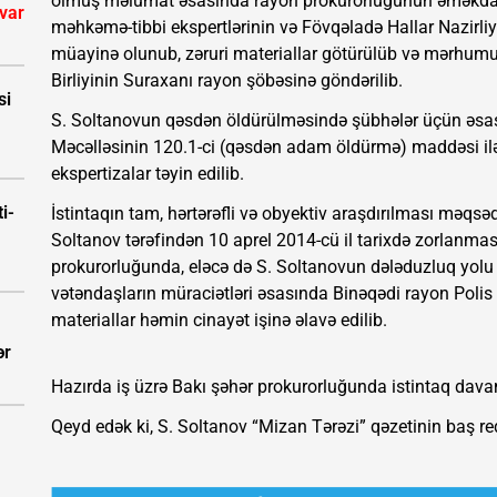
olmuş məlumat əsasında rayon prokurorluğunun əməkdaşla
 var
məhkəmə-tibbi ekspertlərinin və Fövqəladə Hallar Nazirliyi
müayinə olunub, zəruri materiallar götürülüb və mərhumu
Birliyinin Suraxanı rayon şöbəsinə göndərilib.
si
S. Soltanovun qəsdən öldürülməsində şübhələr üçün əsas
Məcəlləsinin 120.1-ci (qəsdən adam öldürmə) maddəsi ilə 
ekspertizalar təyin edilib.
i-
İstintaqın tam, hərtərəfli və obyektiv araşdırılması məqsəd
Soltanov tərəfindən 10 aprel 2014-cü il tarixdə zorlanma
prokurorluğunda, eləcə də S. Soltanovun dələduzluq yolu 
vətəndaşların müraciətləri əsasında Binəqədi rayon Polis
materiallar həmin cinayət işinə əlavə edilib.
ər
Hazırda iş üzrə Bakı şəhər prokurorluğunda istintaq davam 
Qeyd edək ki, S. Soltanov “Mizan Tərəzi” qəzetinin baş re