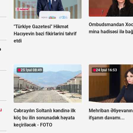
Ombudsmandan Xoc
"Türkiye Gazetesi" Hikmət
mina hadisəsi ilə bağ
Hacıyevin bəzi fikirlərini təhrif
etdi
ə
25 İyul 08:49
24 İyul 16:53
u
Cəbrayılın Soltanlı kəndinə ilk
Mehriban Əliyevanın 
köç bu ilin sonunadək həyata
ifşanın davamı...
keçiriləcək -
FOTO