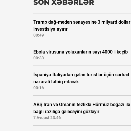
SON XƏBƏRLƏR
Tramp dağ-mədən sənayesinə 3 milyard dollarl
investisiya ayırır
00:49
Ebola virusuna yoluxanların sayı 4000-i keçib
00:33
İspaniya İtaliyadan gələn turistlər üçün sərhəd
nəzarəti tətbiq edəcək
00:16
ABŞ İran və Omanın tezliklə Hörmüz boğazı ilə
bağlı razılığa gələcəyini gözləyir
7 Avqust 23:46