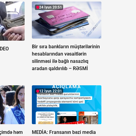
24 İyun 20:51
Bir sıra bankların müştərilərinin
İDEO
hesablarından vəsaitlərin
silinməsi ilə bağlı nasazlıq
aradan qaldırılıb –
RƏSMİ
12 İyun 22:01
"İçimdə həm
MEDİA: Fransanın bəzi media