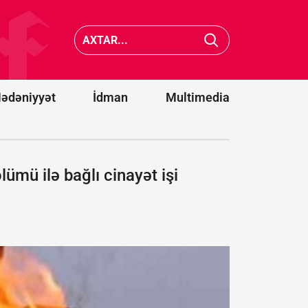
və iki strateji
hədə: Siz
tərəfdaşımız
Türkiyə 
yeni ittifaq
Pakistan
qurdu -
Bakı
da xilas
da dəvət
edə
olunacaqmı?
bilməyə
ədəniyyət
İdman
Multimedia
mü ilə bağlı cinayət işi