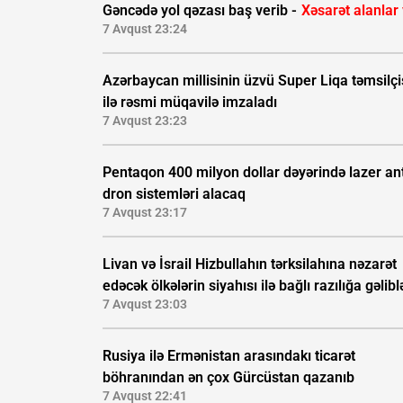
Gəncədə yol qəzası baş verib -
Xəsarət alanlar
7 Avqust 23:24
Azərbaycan millisinin üzvü Super Liqa təmsilçi
ilə rəsmi müqavilə imzaladı
7 Avqust 23:23
Pentaqon 400 milyon dollar dəyərində lazer ant
dron sistemləri alacaq
7 Avqust 23:17
Livan və İsrail Hizbullahın tərksilahına nəzarət
edəcək ölkələrin siyahısı ilə bağlı razılığa gəlibl
7 Avqust 23:03
Rusiya ilə Ermənistan arasındakı ticarət
böhranından ən çox Gürcüstan qazanıb
7 Avqust 22:41