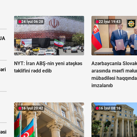
24 İyul 06:28
22 İyul 19:43
PUA
NYT: İran ABŞ-nin yeni atəşkəs
Azərbaycanla Slovak
əri
təklifini rədd edib
arasında məxfi məlu
mübadiləsi haqqında
imzalanıb
16 İyul 20:42
16 İyul 08:16
təsi