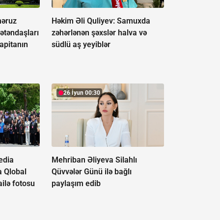
əruz
Həkim Əli Quliyev: Samuxda
ətəndaşları
zəhərlənən şəxslər halva və
apitanın
südlü aş yeyiblər
26 İyun 00:30
edia
Mehriban Əliyeva Silahlı
a Qlobal
Qüvvələr Günü ilə bağlı
ilə fotosu
paylaşım edib