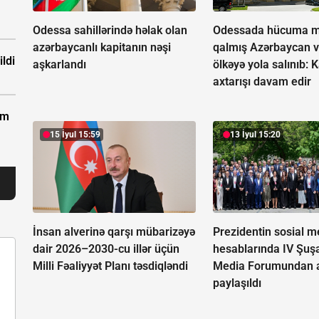
Odessa sahillərində həlak olan
Odessada hücuma m
azərbaycanlı kapitanın nəşi
qalmış Azərbaycan v
ldi
aşkarlandı
ölkəyə yola salınıb:
K
axtarışı davam edir
km
15 İyul 15:59
13 İyul 15:20
İnsan alverinə qarşı mübarizəyə
Prezidentin sosial m
dair 2026–2030-cu illər üçün
hesablarında IV Şuş
Milli Fəaliyyət Planı təsdiqləndi
Media Forumundan a
paylaşıldı