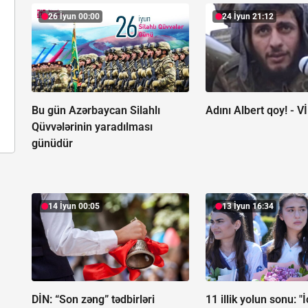
26 İyun 00:00
24 İyun 21:12
Bu gün Azərbaycan Silahlı
Adını Albert qoy! -
V
Qüvvələrinin yaradılması
günüdür
14 İyun 00:05
13 İyun 16:34
DİN: “Son zəng” tədbirləri
11 illik yolun sonu: 