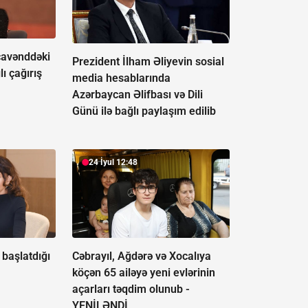
avənddəki
Prezident İlham Əliyevin sosial
lı çağırış
media hesablarında
Azərbaycan Əlifbası və Dili
Günü ilə bağlı paylaşım edilib
24 İyul 12:48
başlatdığı
Cəbrayıl, Ağdərə və Xocalıya
köçən 65 ailəyə yeni evlərinin
açarları təqdim olunub -
YENİLƏNDİ