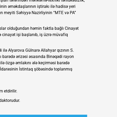
rı tərəfindən məhkəmə-texniki təhlükəsizlik,
nin əməkdaşlarının iştirakı ilə hadisə yeri
n meyiti Səhiyyə Nazirliyinin “MTE və PA”
lar olduğundan həmin faktla bağlı Cinayət
cinayət işi başlanıb, iş üzrə müvafiq
i ilə Alyarova Gülnarə Allahyar qızının S.
sı barədə ərizəsi əsasında Binəqədi rayon
ilə özgə əmlakını ələ keçirməsi barədə
 İdarəsinin İstintaq şöbəsində toplanmış
etdirilir.
daktorudur.