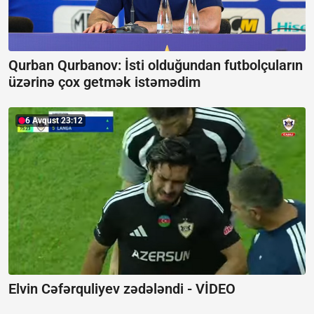
Qurban Qurbanov:
İsti olduğundan futbolçuların
üzərinə çox getmək istəmədim
6 Avqust 23:12
Elvin Cəfərquliyev zədələndi -
VİDEO