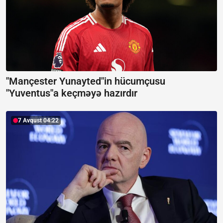
"Mançester Yunayted"in hücumçusu
"Yuventus"a keçməyə hazırdır
7 Avqust 04:22