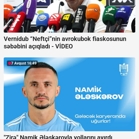
Vernidub “Neftçi”nin avrokubok fiaskosunun
səbəbini açıqladı -
VİDEO
7 Avqust 16:49
"Zirə" Namik Ələskərovla yollarını ayırdı