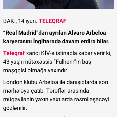
BAKI, 14 iyun.
TELEQRAF
“Real Madrid”dən ayrılan Alvaro Arbeloa
karyerasını İngiltərədə davam etdirə bilər.
Teleqraf
xarici KİV-ə istinadla xəbər verir ki,
43 yaşlı mütəxəssis “Fulhem”in baş
məşqçisi olmağa yaxındır.
London klubu Arbeloa ilə danışıqlarda son
mərhələyə çatıb. Tərəflər arasında
müqavilənin yaxın vaxtlarda rəsmiləşəcəyi
gözlənilir.