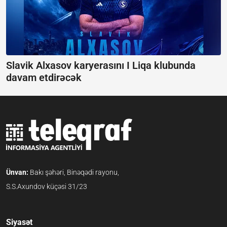
Slavik Alxasov karyerasını I Liqa klubunda
davam etdirəcək
Ünvan:
Bakı şəhəri, Binəqədi rayonu,
S.S.Axundov küçəsi 31/23
Siyasət