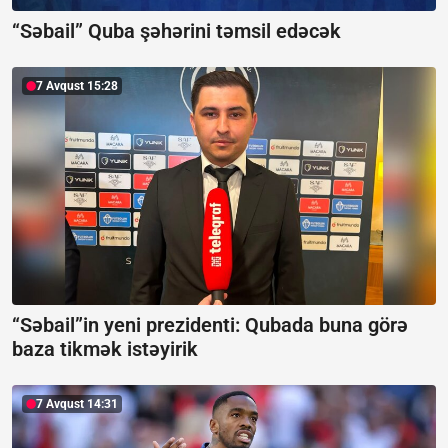
“Səbail” Quba şəhərini təmsil edəcək
7 Avqust 15:28
“Səbail”in yeni prezidenti:
Qubada buna görə
baza tikmək istəyirik
7 Avqust 14:31