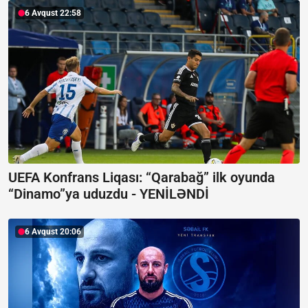
6 Avqust 22:58
UEFA Konfrans Liqası:
“Qarabağ” ilk oyunda
“Dinamo”ya uduzdu - YENİLƏNDİ
6 Avqust 20:06