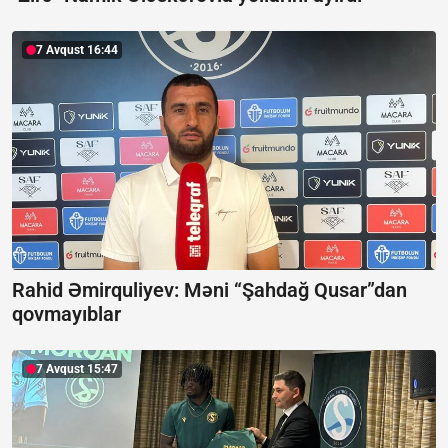
7 Avqust 16:44
Rahid Əmirquliyev: Məni “Şahdağ Qusar”dan
qovmayıblar
7 Avqust 15:47