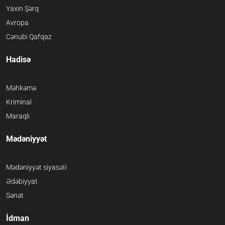
Yaxın Şərq
Avropa
Cənubi Qafqaz
Hadisə
Məhkəmə
Kriminal
Maraqlı
Mədəniyyət
Mədəniyyət siyasəti
Ədəbiyyat
Sənət
İdman