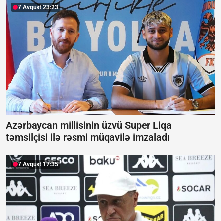
7 Avqust 23:23
Azərbaycan millisinin üzvü Super Liqa
təmsilçisi ilə rəsmi müqavilə imzaladı
7 Avqust 17:35