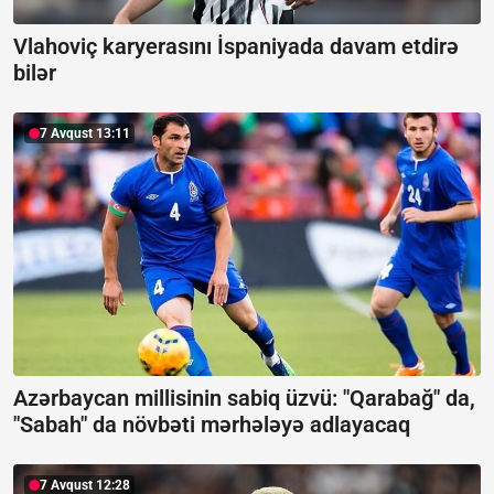
Vlahoviç karyerasını İspaniyada davam etdirə
bilər
7 Avqust 13:11
Azərbaycan millisinin sabiq üzvü: "Qarabağ" da,
"Sabah" da növbəti mərhələyə adlayacaq
7 Avqust 12:28