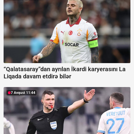
“Qalatasaray”dan ayrılan İkardi karyerasını La
Liqada davam etdirə bilər
7 Avqust 11:44