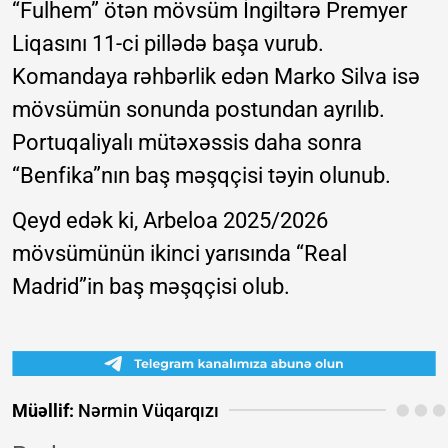
“Fulhem” ötən mövsüm İngiltərə Premyer
Liqasını 11-ci pillədə başa vurub.
Komandaya rəhbərlik edən Marko Silva isə
mövsümün sonunda postundan ayrılıb.
Portuqaliyalı mütəxəssis daha sonra
“Benfika”nın baş məşqçisi təyin olunub.
Qeyd edək ki, Arbeloa 2025/2026
mövsümünün ikinci yarısında “Real
Madrid”in baş məşqçisi olub.
Müəllif:
Nərmin Vüqarqızı