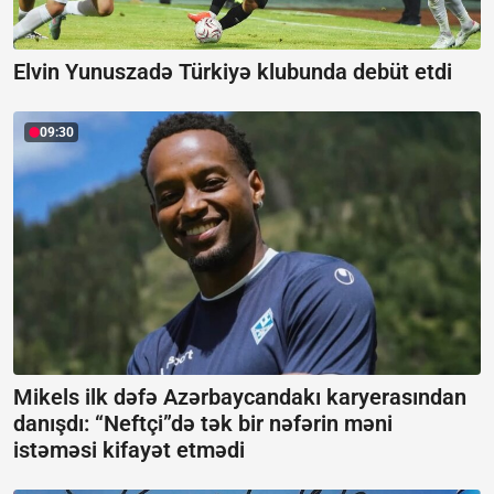
Elvin Yunuszadə Türkiyə klubunda debüt etdi
09:30
Mikels ilk dəfə Azərbaycandakı karyerasından
danışdı:
“Neftçi”də tək bir nəfərin məni
istəməsi kifayət etmədi