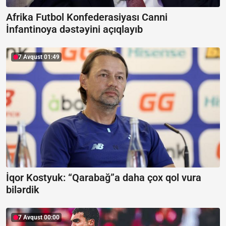
Afrika Futbol Konfederasiyası Canni
İnfantinoya dəstəyini açıqlayıb
7 Avqust 01:49
İqor Kostyuk: “Qarabağ”a daha çox qol vura
bilərdik
7 Avqust 00:00