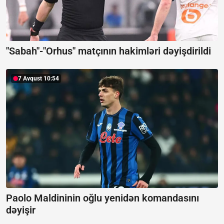
"Sabah"-"Orhus" matçının hakimləri dəyişdirildi
7 Avqust 10:54
Paolo Maldininin oğlu yenidən komandasını
dəyişir