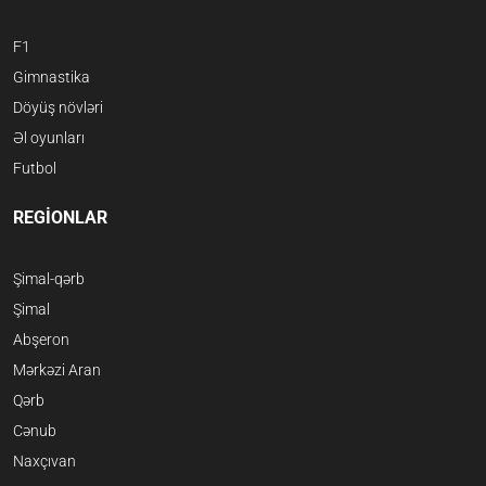
F1
Gimnastika
Döyüş növləri
Əl oyunları
Futbol
REGİONLAR
Şimal-qərb
Şimal
Abşeron
Mərkəzi Aran
Qərb
Cənub
Naxçıvan