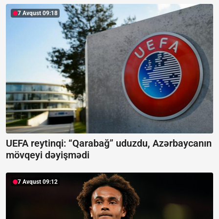
7 Avqust 09:18
UEFA reytinqi: “Qarabağ” uduzdu, Azərbaycanın
mövqeyi dəyişmədi
7 Avqust 09:12