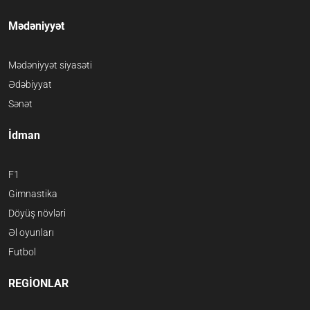
Mədəniyyət
Mədəniyyət siyasəti
Ədəbiyyat
Sənət
İdman
F1
Gimnastika
Döyüş növləri
Əl oyunları
Futbol
REGİONLAR