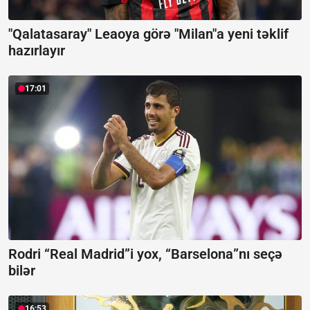
"Qalatasaray" Leaoya görə "Milan"a yeni təklif
hazırlayır
17:01
Rodri “Real Madrid”i yox, “Barselona”nı seçə
bilər
16:53