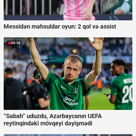
Messidən məhsuldar oyun:
2 qol və assist
09:18
“Sabah” uduzdu, Azərbaycanın UEFA
reytinqindəki mövqeyi dəyişmədi