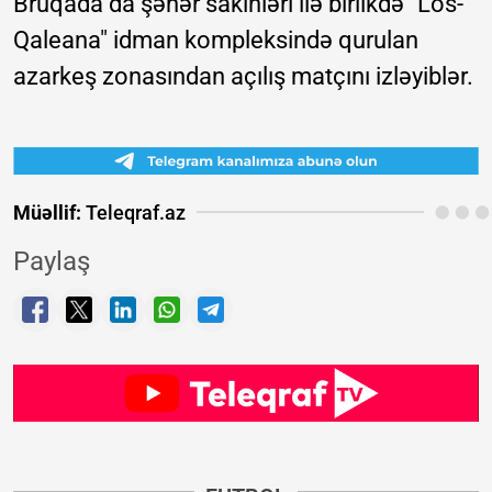
Bruqada da şəhər sakinləri ilə birlikdə "Los-
Qaleana" idman kompleksində qurulan
azarkeş zonasından açılış matçını izləyiblər.
Müəllif:
Teleqraf.az
Paylaş