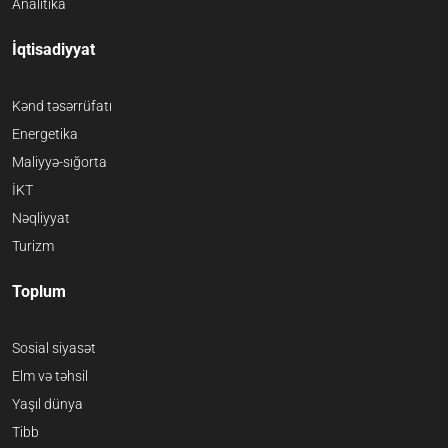
Analitika
İqtisadiyyat
Kənd təsərrüfatı
Energetika
Maliyyə-sığorta
İKT
Nəqliyyat
Turizm
Toplum
Sosial siyasət
Elm və təhsil
Yaşıl dünya
Tibb