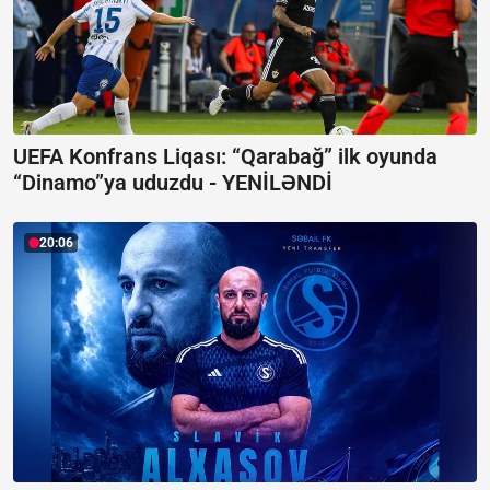
UEFA Konfrans Liqası:
“Qarabağ” ilk oyunda
“Dinamo”ya uduzdu - YENİLƏNDİ
20:06