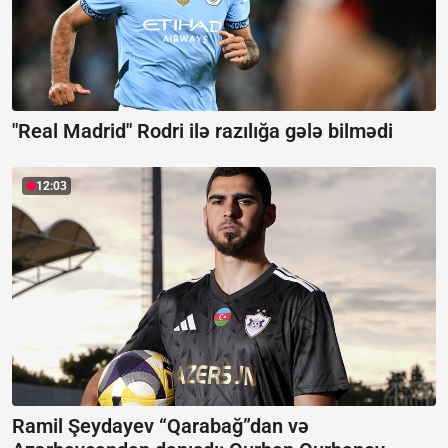
"Real Madrid" Rodri ilə razılığa gələ bilmədi
12:03
Ramil Şeydayev “Qarabağ”dan və