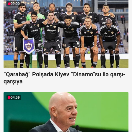
09:00
“Qarabağ” Polşada Kiyev “Dinamo”su ilə qarşı-
qarşıya
04:59