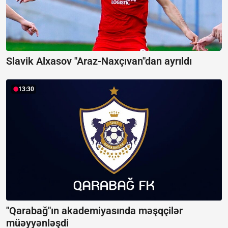
Slavik Alxasov "Araz-Naxçıvan"dan ayrıldı
13:30
"Qarabağ"ın akademiyasında məşqçilər
müəyyənləşdi