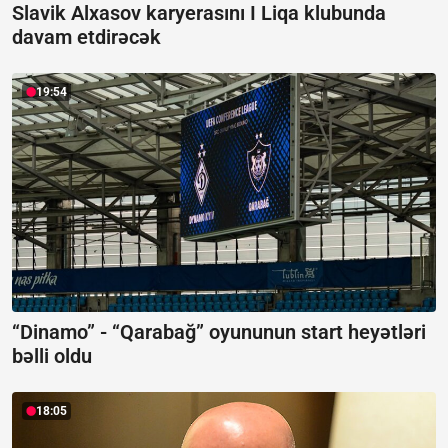
Slavik Alxasov karyerasını I Liqa klubunda
davam etdirəcək
19:54
“Dinamo” - “Qarabağ” oyununun start heyətləri
bəlli oldu
18:05