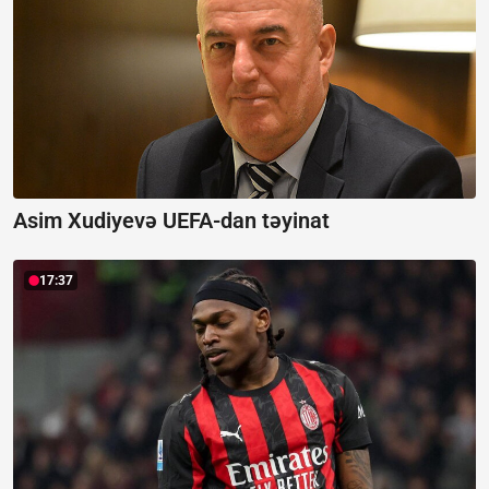
Asim Xudiyevə UEFA-dan təyinat
17:37