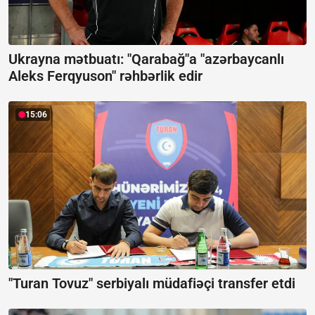
Ukrayna mətbuatı: "Qarabağ"a "azərbaycanlı
Aleks Ferqyuson" rəhbərlik edir
15:06
"Turan Tovuz" serbiyalı müdafiəçi transfer etdi