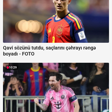
Qavi sözünü tutdu, saçlarını çəhrayı rəngə
boyadı -
FOTO
10:29