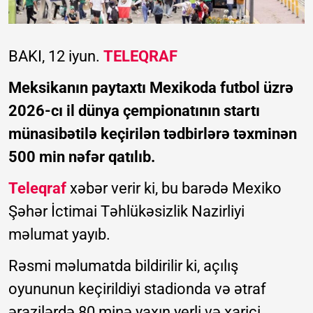
BAKI, 12 iyun.
TELEQRAF
Meksikanın paytaxtı Mexikoda futbol üzrə
2026-cı il dünya çempionatının startı
münasibətilə keçirilən tədbirlərə təxminən
500 min nəfər qatılıb.
Teleqraf
xəbər verir ki, bu barədə Mexiko
Şəhər İctimai Təhlükəsizlik Nazirliyi
məlumat yayıb.
Rəsmi məlumatda bildirilir ki, açılış
oyununun keçirildiyi stadionda və ətraf
ərazilərdə 80 minə yaxın yerli və xarici