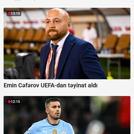
13:15
Emin Cəfərov UEFA-dan təyinat aldı
12:15