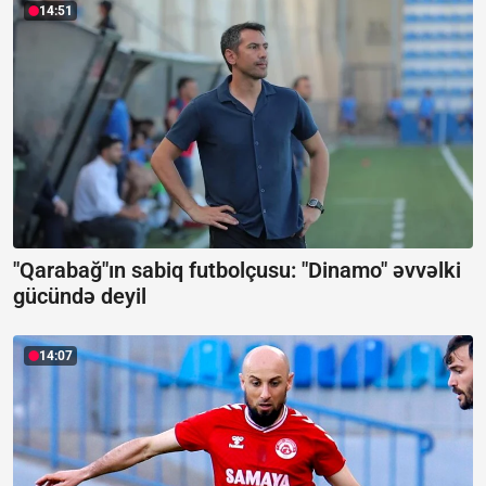
14:51
"Qarabağ"ın sabiq futbolçusu: "Dinamo" əvvəlki
gücündə deyil
14:07