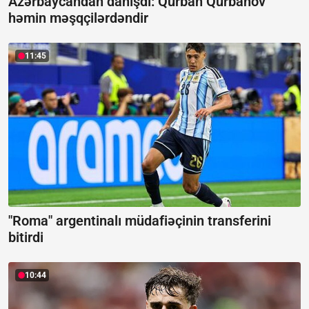
Azərbaycandan danışdı:
Qurban Qurbanov
həmin məşqçilərdəndir
11:45
"Roma" argentinalı müdafiəçinin transferini
bitirdi
10:44