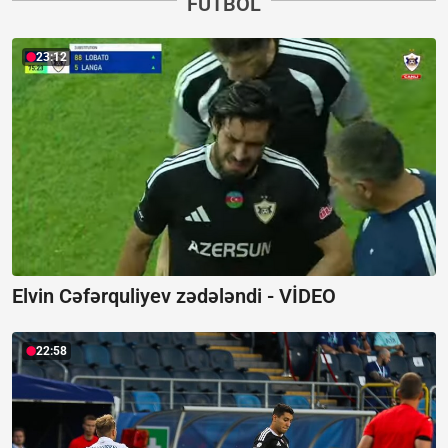
FUTBOL
23:12
Elvin Cəfərquliyev zədələndi -
VİDEO
22:58