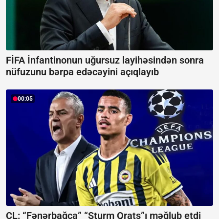
FİFA İnfantinonun uğursuz layihəsindən sonra
nüfuzunu bərpa edəcəyini açıqlayıb
00:05
ÇL: “Fənərbağça” “Şturm Qrats”ı məğlub etdi