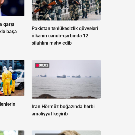
a qarşı
Pakistan təhlükəsizlik qüvvələri
iklə başa
ölkənin cənub-qərbində 12
silahlını məhv edib
00:03
ənlərin
İran Hörmüz boğazında hərbi
əməliyyat keçirib