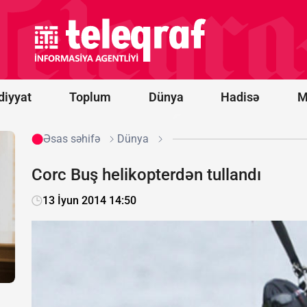
Xameneinin
səhhəti
kəskin
pisləşdi -
Hər an ölə
bilər
diyyat
Toplum
Dünya
Hadisə
M
Əsas səhifə
Dünya
Corc Buş helikopterdən tullandı
13 İyun 2014 14:50