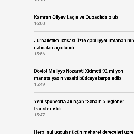
Kamran Əliyev Laçın və Qubadlıda olub
16:00
Jurnalistika ixtisası üzrə qabiliyyət imtahanının
nəticələri açıqlandı
15:56
Dövlət Maliyyə Nəzarəti Xidməti 92 milyon
manata yaxın vəsaiti büdcəyə bərpa edib
15:49
Yeni sponsorla anlaşan "Səbail" 5 legioner
transfer etdi
15:47
Hərbi qulluqçular üçün məharət dərəcələri üzrə