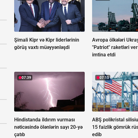
Şimali Kipr və Kipr liderlərinin
Avropa ölkələri Ukr
görüş vaxtı müəyyənləşdi
"Patriot" raketləri v
imtina etdi
07:39
07:15
Hindistanda ildırım vurması
ABŞ polikristal silis
nəticəsində ölənlərin sayı 20-yə
15 faizlik gömrük rü
çatıb
edib