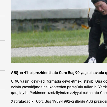
ABŞ-ın 41-ci prezidenti, ata Corc Buş 90 yaşını havada 
O, 90 yaşını qeyri-adi formada qeyd etmək istəyib. Ona g
evinin yaxınlığında helikopterdən paraşütlə tullanıb. Yer
qarşılayıb. Parkinson xəstəliyindən əziyyət çəkən ata Corc 
Xatıraladaq ki, Corc Buş 1989-1992-ci illərdə ABŞ prezide