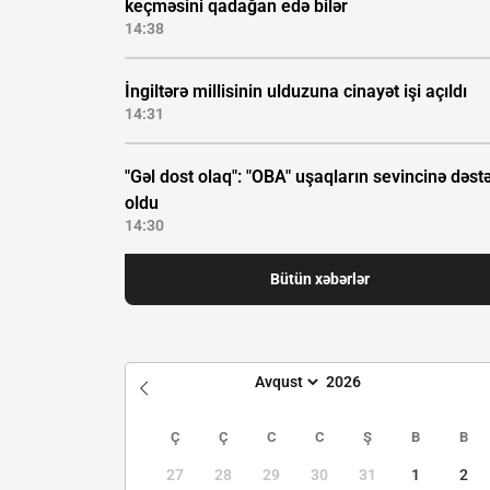
keçməsini qadağan edə bilər
14:38
İngiltərə millisinin ulduzuna cinayət işi açıldı
14:31
"Gəl dost olaq": "OBA" uşaqların sevincinə dəst
oldu
14:30
Bütün xəbərlər
Ç
Ç
C
C
Ş
B
B
27
28
29
30
31
1
2