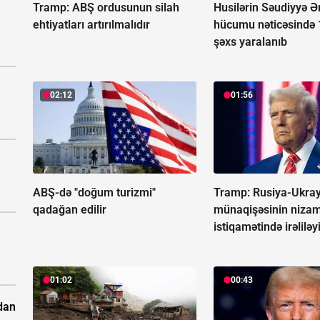
Tramp: ABŞ ordusunun silah
Husilərin Səudiyyə Ə
ehtiyatları artırılmalıdır
hücumu nəticəsində 
şəxs yaralanıb
02:12
01:56
ABŞ-də "doğum turizmi"
Tramp: Rusiya-Ukra
qadağan edilir
münaqişəsinin niza
istiqamətində irəliləy
01:02
00:43
dan