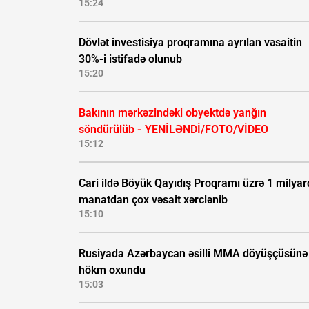
15:24
Dövlət investisiya proqramına ayrılan vəsaitin
30%-i istifadə olunub
15:20
Bakının mərkəzindəki obyektdə yanğın
söndürülüb -
YENİLƏNDİ/FOTO/VİDEO
15:12
Cari ildə Böyük Qayıdış Proqramı üzrə 1 milyar
manatdan çox vəsait xərclənib
15:10
Rusiyada Azərbaycan əsilli MMA döyüşçüsünə
hökm oxundu
15:03