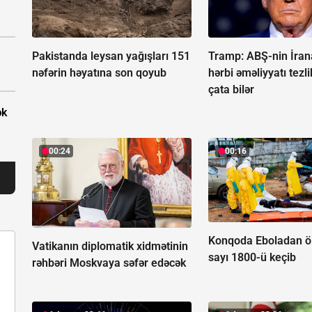
Pakistanda leysan yağışları 151
Tramp: ABŞ-nin İran
nəfərin həyatına son qoyub
hərbi əməliyyatı tezl
çata bilər
ək
00:24
00:16
Konqoda Eboladan öl
Vatikanın diplomatik xidmətinin
sayı 1800-ü keçib
rəhbəri Moskvaya səfər edəcək