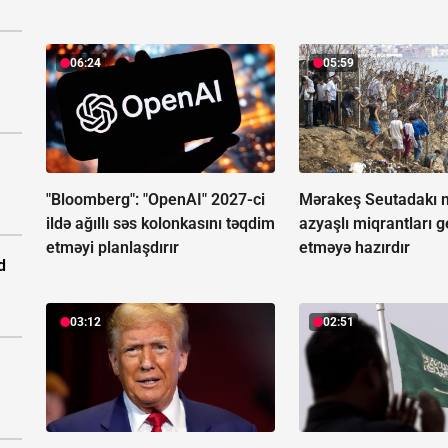
06:24
05:59
"Bloomberg": "OpenAI" 2027-ci
Mərakeş Seutadakı 
ildə ağıllı səs kolonkasını təqdim
azyaşlı miqrantları g
etməyi planlaşdırır
etməyə hazırdır
d
03:12
02:51