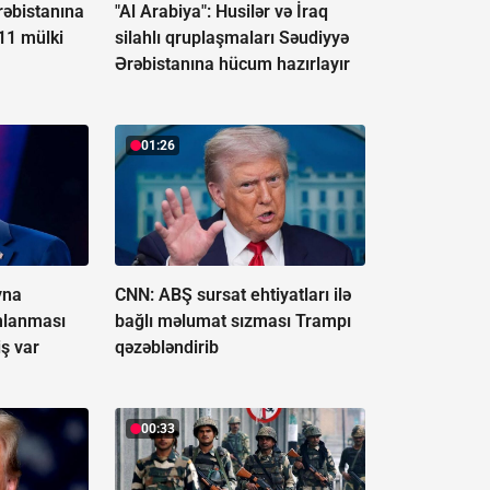
rəbistanına
"Al Arabiya": Husilər və İraq
11 mülki
silahlı qruplaşmaları Səudiyyə
Ərəbistanına hücum hazırlayır
01:26
yna
CNN: ABŞ sursat ehtiyatları ilə
mlanması
bağlı məlumat sızması Trampı
iş var
qəzəbləndirib
00:33