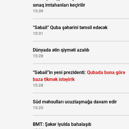
sınaq imtahanları keçirilir
15:39
“Səbail” Quba şəhərini təmsil edəcək
15:31
Dünyada ətin qiyməti azalıb
15:28
“Səbail”in yeni prezidenti:
Qubada buna görə
baza tikmək istəyirik
15:28
Süd məhsulları ucuzlaşmağa davam edir
15:25
BMT: Şəkər iyulda bahalaşıb