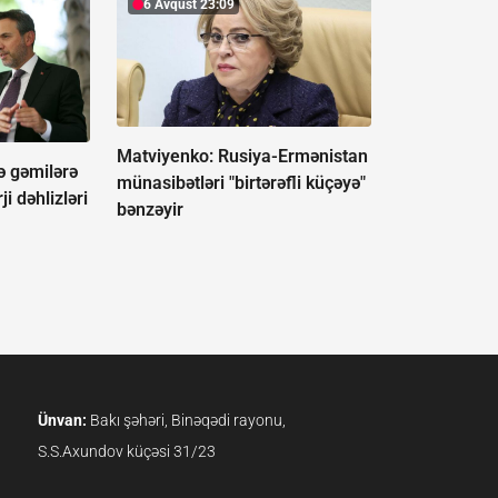
6 Avqust 23:09
Matviyenko: Rusiya-Ermənistan
ə gəmilərə
münasibətləri "birtərəfli küçəyə"
i dəhlizləri
bənzəyir
Ünvan:
Bakı şəhəri, Binəqədi rayonu,
S.S.Axundov küçəsi 31/23