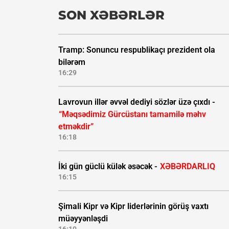
SON XƏBƏRLƏR
Tramp: Sonuncu respublikaçı prezident ola
bilərəm
16:29
Lavrovun illər əvvəl dediyi sözlər üzə çıxdı -
“Məqsədimiz Gürcüstanı tamamilə məhv
etməkdir”
16:18
İki gün güclü külək əsəcək -
XƏBƏRDARLIQ
16:15
Şimali Kipr və Kipr liderlərinin görüş vaxtı
müəyyənləşdi
16:10