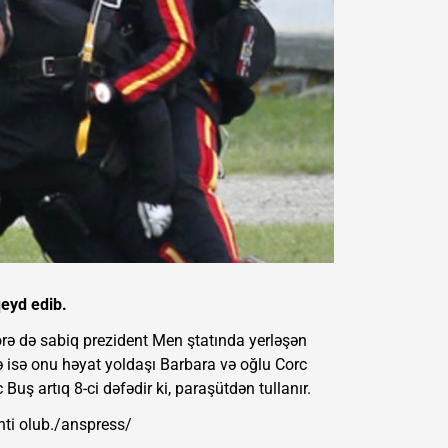
qeyd edib.
örə də sabiq prezident Men ştatında yerləşən
də isə onu həyat yoldaşı Barbara və oğlu Corc
Buş artıq 8-ci dəfədir ki, paraşütdən tullanır.
nti olub./anspress/