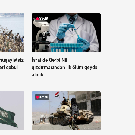
03:45
müşayiətsiz
İsraildə Qərbi Nil
eri qəbul
qızdırmasından ilk ölüm qeydə
alınıb
02:30