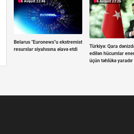
6 Avqust 23:46
6 Avqust 23:26
Belarus "Euronews"u ekstremist
Türkiyə: Qara dənizd
resurslar siyahısına əlavə etdi
edilən hücumlar enerj
üçün təhlükə yaradır