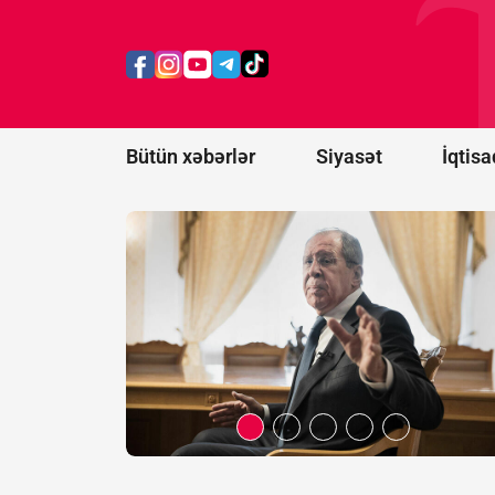
üzə çıxdı -
“Məqsədimiz
Gürcüstanı
tamamilə
məhv
etməkdir”
Bütün xəbərlər
Siyasət
İqtisa