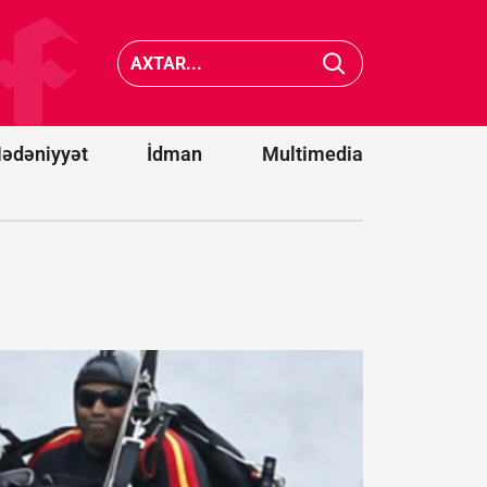
Media
Saakaşvili:
reyestri
Məni buna
aparılma
görə
qaydalar
bağışlaya
dəyişdi -
bilmirlər
FƏRMA
ədəniyyət
İdman
Multimedia