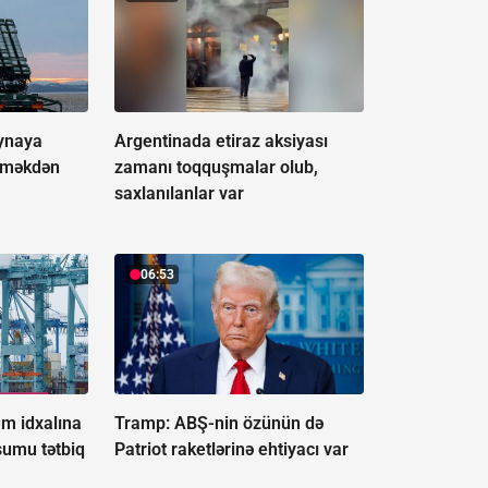
aynaya
Argentinada etiraz aksiyası
erməkdən
zamanı toqquşmalar olub,
saxlanılanlar var
06:53
ium idxalına
Tramp: ABŞ-nin özünün də
sumu tətbiq
Patriot raketlərinə ehtiyacı var