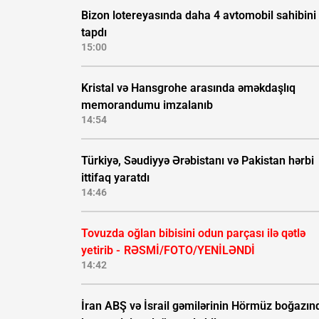
Bizon lotereyasında daha 4 avtomobil sahibini
tapdı
15:00
Kristal və Hansgrohe arasında əməkdaşlıq
memorandumu imzalanıb
14:54
Türkiyə, Səudiyyə Ərəbistanı və Pakistan hərbi
ittifaq yaratdı
14:46
Tovuzda oğlan bibisini odun parçası ilə qətlə
yetirib -
RƏSMİ/FOTO/YENİLƏNDİ
14:42
İran ABŞ və İsrail gəmilərinin Hörmüz boğazın